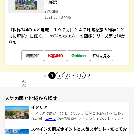
に解説
旅の図鑑
2021.03.18 発売
『世界244の国と地域 １９７ヵ国と４７地域を旅の雑学とと
もに解説』に続く、「地球の歩き方」の図鑑シリーズ第２弾が
登場！
詳細を見る
…
1
2
3
15
AD
AD
人気の国と地域から探す
イタリア
イタリアは歴史、文化、グルメ、自然と多彩な魅力にあふ
れた国。
ローマ
の古代遺跡やフィレンツェのルネッサンス
美術、ヴェネツィアの運河など、歴史あるスポットはもち
スペインの観光ポイントと人気スポット・知ってお
ろん、トスカーナの美しい田園風景やアマルフィ海岸の絶