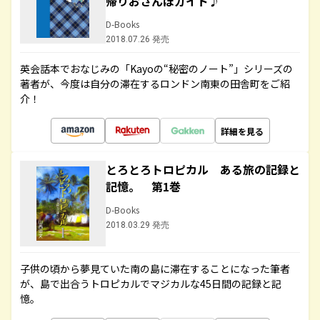
帰りおさんぽガイド♪
D-Books
2018.07.26 発売
英会話本でおなじみの「Kayoの“秘密のノート”」シリーズの
著者が、今度は自分の滞在するロンドン南東の田舎町をご紹
介！
詳細を見る
とろとろトロピカル ある旅の記録と
記憶。 第1巻
D-Books
2018.03.29 発売
子供の頃から夢見ていた南の島に滞在することになった筆者
が、島で出合うトロピカルでマジカルな45日間の記録と記
憶。