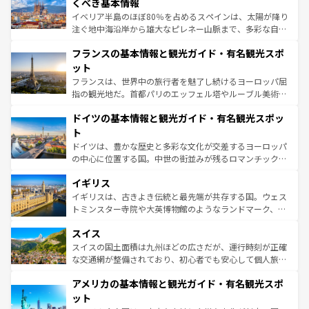
景など、自然景観も見逃せない。観光の合間には、本場の
くべき基本情報
ピザやパスタなど、絶品のイタリア料理を堪能することも
イベリア半島のほぼ80％を占めるスペインは、太陽が降り
できる。朝目覚めてから夜眠るまで、すべての瞬間を楽し
注ぐ地中海沿岸から雄大なピレネー山脈まで、多彩な自然
ませてくれるイタリアで、忘れられない旅をしてみよう！
と文化が詰まったヨーロッパ屈指の旅行先だ。多様な地域
なお、新着のイタリア情報は
コンテンツ一覧
を参照してほ
フランスの基本情報と観光ガイド・有名観光スポ
文化が根付くこの国では、情熱的なフラメンコ、熱気あふ
しい。
れる闘牛、そして美味しいタパスが生活の一部となってい
ット
る。首都マドリードの洗練された雰囲気や、バルセロナの
フランスは、世界中の旅行者を魅了し続けるヨーロッパ屈
アートに溢れた街角から、地方では古代ローマ遺跡や中世
指の観光地だ。首都パリのエッフェル塔やルーブル美術館
の城塞都市、穏やかなビーチリゾートまで多彩な表情を見
といった象徴的なスポットから、田舎町の古風な美しさま
せる。地方によって風土や気候が異なるスペインはその個
ドイツの基本情報と観光ガイド・有名観光スポッ
で、幅広い魅力が詰まっている。華麗な宮殿、歴史的な大
性で訪れる人を魅了する。 なお、新着のスペイン情報は
コ
聖堂、美しいビーチ、そして豊かな自然が、訪れる者を心
ト
ンテンツ一覧
を参照してほしい。
から魅了する。また、フランスは美食の国としても知ら
ドイツは、豊かな歴史と多彩な文化が交差するヨーロッパ
れ、フランス料理はユネスコ無形文化遺産にも登録されて
の中心に位置する国。中世の街並みが残るロマンチック街
いる。シャンパンの発祥地であるランス、プロヴァンスの
道から、未来を先取りするようなモダンな都市まで多様な
香り高いラベンダー畑など、多彩な楽しみ方が可能だ。さ
イギリス
顔を持つこの国は、どこを歩いても飽きることがない。ベ
らに、パリ以外の地域にも魅力が溢れており、どの街角に
ルリンの文化的活気、バイエルン州のアルプスの絶景、そ
イギリスは、古きよき伝統と最先端が共存する国。ウェス
も豊かな歴史と文化が息づいている。パリ以外の個性あふ
してライン川沿いのワイン畑といった風景は必見。ビール
トミンスター寺院や大英博物館のようなランドマーク、歴
れる地方に足を運ぶとそれぞれで全く異なる文化を体験で
とソーセージを味わいながら地元の人と過ごす楽しい時間
史ある大学都市、美しい丘陵地帯や牧歌的な風景など、エ
きるだろう。 なお、新着のフランス情報は
コンテンツ一覧
スイス
は、お酒好きな人にはぜひ体験してほしい。 なお、新着の
リアごとに異なる魅力がある。また、優雅なアフタヌーン
を参照してほしい。
ドイツ情報は
コンテンツ一覧
を参照してほしい。
ティー、ビール好きにはたまらない英国パブ、サッカー観
スイスの国土面積は九州ほどの広さだが、運行時刻が正確
戦など、本場だからこそできる体験も豊富。イギリスを旅
な交通網が整備されており、初心者でも安心して個人旅行
して楽しみつくそう。 なお、新着のイギリス情報は
コンテ
を楽しめる。日本同様に時刻表どおりの旅が可能だ。中世
アメリカの基本情報と観光ガイド・有名観光スポ
ンツ一覧
を参照してほしい。
の建物がそのまま残る町や、スイスならではのユニークな
博物館もあり、アルプス観光だけでなく町歩きも満喫する
ット
ことができる。国民の所得が高いため物価も高いが、旅行