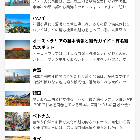
アメリカ合衆国は、広大な土地と多様な文化が魅力の国。
者向けの交通パス提供のサービスもあり、うまく活用すれ
東海岸の都市部から西海岸のカリフォルニアまで、訪れる
ば市内交通費無料で観光を楽しむこともできる。 なお、新
場所ごとに異なる風景と体験が待っている。ニューヨーク
着のスイス情報は
コンテンツ一覧
を参照してほしい。
ハワイ
のような巨大都市は、観光、ショッピング、エンターテイ
ンメントが詰まった刺激的なスポットだ。一方、アメリカ
年間を通じて温暖な気候に恵まれ、多くの島で構成される
西部には大自然が広がり、グランドキャニオンやイエロー
ハワイは、どの島も独自の魅力をもっている。大自然の神
ストーン国立公園といった絶景が堪能できる。さらに、南
秘を感じたいなら、火山が生み出した壮大な景観を誇るハ
オーストラリアの基本情報と観光ガイド・有名観
部のニューオーリンズでは、音楽と美食が融合した独特の
ワイ島は見逃せない。また、定番の観光地といえばオアフ
文化が魅力。旅行者はアメリカの各地域で異なる魅力を楽
島だが、静かな自然を求めるならマウイ島やカウアイ島が
光スポット
しみながら、その多様性と豊かな歴史を感じることができ
おすすめ。エメラルドグリーンに輝く海をはじめ、豊かな
オーストラリアは、壮大な自然と多様な文化が魅力の国。
るだろう。車でのロードトリップや列車の旅も、アメリカ
文化や歴史が息づいている。「アロハスピリット」と呼ば
シドニーのシンボルであるシドニー・オペラハウス、オー
ならではの贅沢な旅のスタイルだ。 なお、新着のアメリカ
れるおもてなしの心で訪れる人々を迎えてくれるハワイの
ストラリア東海岸北部に広がる大サンゴ礁地帯グレートバ
情報は
コンテンツ一覧
を参照してほしい。
人々、おいしいローカルフードやハワイアンミュージッ
台湾
リアリーフや大陸中央部にそびえるウルル（エアーズロッ
ク、伝統的なフラダンスなど、すべてがハワイの魅力を彩
ク）、タスマニアの美しい原生林やケアンズの熱帯雨林な
日本から約４時間ほどでたどり着く台湾は、多彩な文化と
っている。訪れるたびに新しい発見と感動が待っているハ
ど、見どころがたくさん。また、カフェやワイン、オージ
自然が織りなす魅力的な観光地。活気あふれる大都市の台
ワイを、存分に味わってほしい。 なお、新着のハワイ情報
ービーフなどの食文化も豊かで、美味しいものであふれて
北やノスタルジックな町並みが人気な九份（ジォウフェ
は
コンテンツ一覧
を参照してほしい。
韓国
いる。アクティビティも充実しており、サーフィンやダイ
ン）、静ひつな山岳地帯である台湾東部など、都市の喧騒
ビング、ハイキングなど、アウトドア好きにはたまらな
と山間の静けさが共存しており、訪れる人に新しい発見と
歴史ある王朝文化が残る一方で、最先端のファッションやK
い。オーストラリアの多彩な魅力を存分に味わいつくそ
驚きをもたらしてくれる。また、奥深い台湾の食文化も魅
-POPで世界を席巻している韓国。首都ソウルの宮殿や伝統
う。 なお、新着のオーストラリア情報は
コンテンツ一覧
を
力で、夜市などの屋台グルメから高級料理、ヘルシーで美
家屋が並ぶエリアでは韓国の歴史と文化に浸ることがで
参照してほしい。
ベトナム
容にもいいと評判のスイーツなど、バラエティ豊かな料理
き、地方に足を延ばせば四季折々の自然美を楽しむことが
が味わえる。 なお、新着の台湾情報は
コンテンツ一覧
を参
できる。そして、キムチや焼肉、絶品のストリートフード
豊かな自然と多様な文化が魅力的なベトナム。南北に細長
照してほしい。
まで、さまざまな韓国料理が待っている。夜には、韓国な
く伸びる国土には、広大な田園風景や青々とした山々、世
らではのナイトライフも堪能できる。あたたかいホスピタ
界遺産に登録された壮大な自然景観が点在し、都市部では
タイ
リティに包まれながら、韓国の多彩な魅力を心ゆくまで味
急速な発展と共に伝統が息づく。ハノイの古い町並みやホ