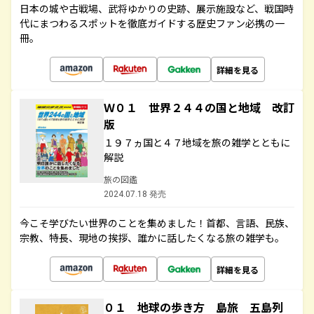
日本の城や古戦場、武将ゆかりの史跡、展示施設など、戦国時
代にまつわるスポットを徹底ガイドする歴史ファン必携の一
冊。
詳細を見る
Ｗ０１ 世界２４４の国と地域 改訂
版
１９７ヵ国と４７地域を旅の雑学とともに
解説
旅の図鑑
2024.07.18 発売
今こそ学びたい世界のことを集めました！首都、言語、民族、
宗教、特長、現地の挨拶、誰かに話したくなる旅の雑学も。
詳細を見る
０１ 地球の歩き方 島旅 五島列