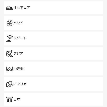
オセアニア
ハワイ
リゾート
アジア
中近東
アフリカ
日本