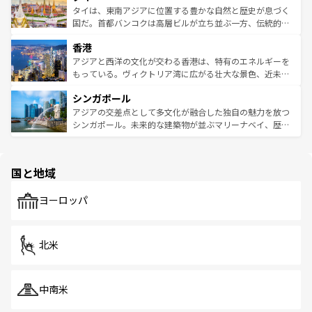
わってみてほしい。 なお、新着の韓国情報は
コンテンツ一
ーチミン市のフランス統治時代の建物も、独特の雰囲気を
タイは、東南アジアに位置する豊かな自然と歴史が息づく
覧
を参照してほしい。
醸し出している。また、バラエティの豊かさとおいしさで
国だ。首都バンコクは高層ビルが立ち並ぶ一方、伝統的な
世界中の食通を魅了してやまないベトナム料理も魅力のひ
寺院や市場がいたるところに点在し、古きよき文化と現代
香港
とつ。フォーやバインミー、ベトナムコーヒーなどは、ぜ
の活気が交差している。北部ではチェンマイなどの山岳地
ひ現地で味わいたい。どの地域を訪れてもあたたかい人々
帯で自然と触れ合い、南部ではプーケットやクラビの美し
アジアと西洋の文化が交わる香港は、特有のエネルギーを
が旅行者を迎えてくれるので、きっと忘れられない旅にな
いビーチでリゾート気分を楽しむことができる。タイ料理
もっている。ヴィクトリア湾に広がる壮大な景色、近未来
るはずだ。 なお、新着のベトナム情報は
コンテンツ一覧
を
は世界的に有名で、屋台から高級レストランまで味覚を刺
的なアートスポット、そして歴史と現代が融合した町並
参照してほしい。
シンガポール
激する。気候は一年中温暖で、どの季節にも異なる楽しみ
み、どこを訪れても感動するはず。観光スポットが密集し
が待っている。親しみやすいタイの人々、仏教を中心とし
ており、効率よく見どころを回れるのも魅力。息をのむよ
アジアの交差点として多文化が融合した独自の魅力を放つ
た文化、そして多様な観光資源が、訪れる旅人を魅了し続
うな絶景から文化的な体験まで、香港を存分に楽しみ尽く
シンガポール。未来的な建築物が並ぶマリーナベイ、歴史
ける。 なお、新着のタイ情報は
コンテンツ一覧
を参照して
そう。 なお、新着の香港情報は
コンテンツ一覧
を参照して
と伝統を感じられるエスニックタウン、多数の緑豊かな公
ほしい。
ほしい。
園や自然保護区など、自然が調和した近代的な景観と文化
の多様性あふれるカラフルな町は、どこを歩いても新しい
国と地域
発見がある。さらに、治安のよさや充実した公共交通機関
も、旅行者にとっては魅力的なポイント。グルメも豊富
で、ホーカーズは地元の風情を楽しめる外せないスポット
ヨーロッパ
だ。訪れる人を飽きさせないシンガポールで、多様な魅力
を体感しよう。 なお、新着のシンガポール情報は
コンテン
ツ一覧
を参照してほしい。
北米
中南米