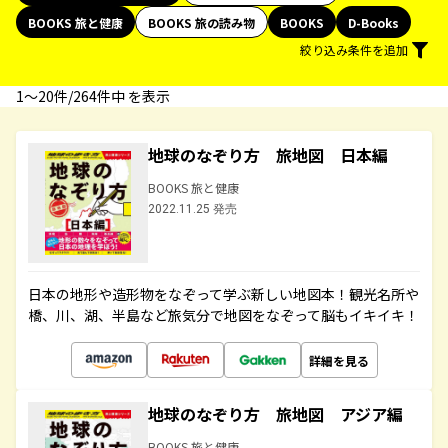
BOOKS 旅と健康
BOOKS 旅の読み物
BOOKS
D-Books
絞り込み条件を追加
1〜20件/264件中 を表示
地球のなぞり方 旅地図 日本編
BOOKS 旅と健康
2022.11.25 発売
日本の地形や造形物をなぞって学ぶ新しい地図本！観光名所や
橋、川、湖、半島など旅気分で地図をなぞって脳もイキイキ！
詳細を見る
地球のなぞり方 旅地図 アジア編
BOOKS 旅と健康