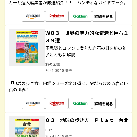
カーと達人編集者が厳選紹介！！ ハンディなガイドブック。
詳細を見る
Ｗ０３ 世界の魅力的な奇岩と巨石１
３９選
不思議とロマンに満ちた岩石の謎を旅の雑
学とともに解説
旅の図鑑
2021.03.18 発売
「地球の歩き方」図鑑シリーズ第３弾は、謎だらけの奇岩と巨
石の世界！
詳細を見る
０３ 地球の歩き方 Ｐｌａｔ 台北
Plat
2024.12.19 発売