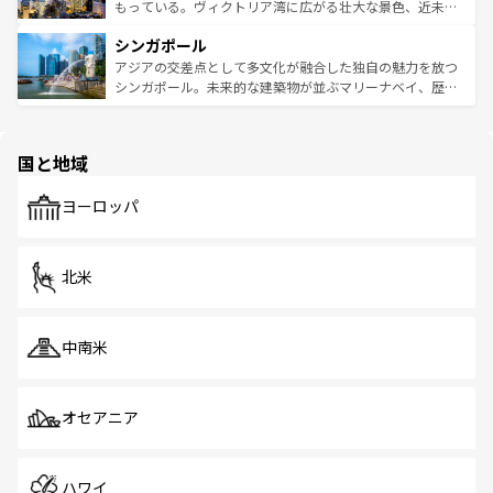
が旅行者を迎えてくれるので、きっと忘れられない旅にな
いビーチでリゾート気分を楽しむことができる。タイ料理
もっている。ヴィクトリア湾に広がる壮大な景色、近未来
るはずだ。 なお、新着のベトナム情報は
コンテンツ一覧
を
は世界的に有名で、屋台から高級レストランまで味覚を刺
的なアートスポット、そして歴史と現代が融合した町並
参照してほしい。
シンガポール
激する。気候は一年中温暖で、どの季節にも異なる楽しみ
み、どこを訪れても感動するはず。観光スポットが密集し
が待っている。親しみやすいタイの人々、仏教を中心とし
ており、効率よく見どころを回れるのも魅力。息をのむよ
アジアの交差点として多文化が融合した独自の魅力を放つ
た文化、そして多様な観光資源が、訪れる旅人を魅了し続
うな絶景から文化的な体験まで、香港を存分に楽しみ尽く
シンガポール。未来的な建築物が並ぶマリーナベイ、歴史
ける。 なお、新着のタイ情報は
コンテンツ一覧
を参照して
そう。 なお、新着の香港情報は
コンテンツ一覧
を参照して
と伝統を感じられるエスニックタウン、多数の緑豊かな公
ほしい。
ほしい。
園や自然保護区など、自然が調和した近代的な景観と文化
の多様性あふれるカラフルな町は、どこを歩いても新しい
国と地域
発見がある。さらに、治安のよさや充実した公共交通機関
も、旅行者にとっては魅力的なポイント。グルメも豊富
で、ホーカーズは地元の風情を楽しめる外せないスポット
ヨーロッパ
だ。訪れる人を飽きさせないシンガポールで、多様な魅力
を体感しよう。 なお、新着のシンガポール情報は
コンテン
ツ一覧
を参照してほしい。
北米
中南米
オセアニア
ハワイ