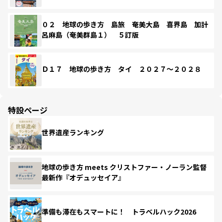
０２ 地球の歩き方 島旅 奄美大島 喜界島 加計
呂麻島（奄美群島１） ５訂版
Ｄ１７ 地球の歩き方 タイ ２０２７～２０２８
特設ページ
世界遺産ランキング
地球の歩き方 meets クリストファー・ノーラン監督
最新作『オデュッセイア』
準備も滞在もスマートに！ トラベルハック2026