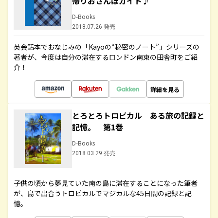
帰りおさんぽガイド♪
D-Books
2018.07.26 発売
英会話本でおなじみの「Kayoの“秘密のノート”」シリーズの
著者が、今度は自分の滞在するロンドン南東の田舎町をご紹
介！
詳細を見る
とろとろトロピカル ある旅の記録と
記憶。 第1巻
D-Books
2018.03.29 発売
子供の頃から夢見ていた南の島に滞在することになった筆者
が、島で出合うトロピカルでマジカルな45日間の記録と記
憶。