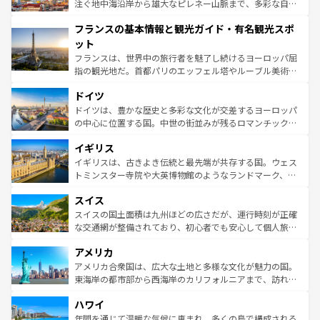
ピザやパスタなど、絶品のイタリア料理を堪能することも
注ぐ地中海沿岸から雄大なピレネー山脈まで、多彩な自然
できる。朝目覚めてから夜眠るまで、すべての瞬間を楽し
と文化が詰まったヨーロッパ屈指の旅行先だ。多様な地域
フランスの基本情報と観光ガイド・有名観光スポ
ませてくれるイタリアで、忘れられない旅をしてみよう！
文化が根付くこの国では、情熱的なフラメンコ、熱気あふ
なお、新着のイタリア情報は
コンテンツ一覧
を参照してほ
れる闘牛、そして美味しいタパスが生活の一部となってい
ット
しい。
る。首都マドリードの洗練された雰囲気や、バルセロナの
フランスは、世界中の旅行者を魅了し続けるヨーロッパ屈
アートに溢れた街角から、地方では古代ローマ遺跡や中世
指の観光地だ。首都パリのエッフェル塔やルーブル美術館
の城塞都市、穏やかなビーチリゾートまで多彩な表情を見
といった象徴的なスポットから、田舎町の古風な美しさま
せる。地方によって風土や気候が異なるスペインはその個
ドイツ
で、幅広い魅力が詰まっている。華麗な宮殿、歴史的な大
性で訪れる人を魅了する。 なお、新着のスペイン情報は
コ
聖堂、美しいビーチ、そして豊かな自然が、訪れる者を心
ドイツは、豊かな歴史と多彩な文化が交差するヨーロッパ
ンテンツ一覧
を参照してほしい。
から魅了する。また、フランスは美食の国としても知ら
の中心に位置する国。中世の街並みが残るロマンチック街
れ、フランス料理はユネスコ無形文化遺産にも登録されて
道から、未来を先取りするようなモダンな都市まで多様な
イギリス
いる。シャンパンの発祥地であるランス、プロヴァンスの
顔を持つこの国は、どこを歩いても飽きることがない。ベ
香り高いラベンダー畑など、多彩な楽しみ方が可能だ。さ
ルリンの文化的活気、バイエルン州のアルプスの絶景、そ
イギリスは、古きよき伝統と最先端が共存する国。ウェス
らに、パリ以外の地域にも魅力が溢れており、どの街角に
してライン川沿いのワイン畑といった風景は必見。ビール
トミンスター寺院や大英博物館のようなランドマーク、歴
も豊かな歴史と文化が息づいている。パリ以外の個性あふ
とソーセージを味わいながら地元の人と過ごす楽しい時間
史ある大学都市、美しい丘陵地帯や牧歌的な風景など、エ
れる地方に足を運ぶとそれぞれで全く異なる文化を体験で
スイス
は、お酒好きな人にはぜひ体験してほしい。 なお、新着の
リアごとに異なる魅力がある。また、優雅なアフタヌーン
きるだろう。 なお、新着のフランス情報は
コンテンツ一覧
ドイツ情報は
コンテンツ一覧
を参照してほしい。
ティー、ビール好きにはたまらない英国パブ、サッカー観
スイスの国土面積は九州ほどの広さだが、運行時刻が正確
を参照してほしい。
戦など、本場だからこそできる体験も豊富。イギリスを旅
な交通網が整備されており、初心者でも安心して個人旅行
して楽しみつくそう。 なお、新着のイギリス情報は
コンテ
を楽しめる。日本同様に時刻表どおりの旅が可能だ。中世
アメリカ
ンツ一覧
を参照してほしい。
の建物がそのまま残る町や、スイスならではのユニークな
博物館もあり、アルプス観光だけでなく町歩きも満喫する
アメリカ合衆国は、広大な土地と多様な文化が魅力の国。
ことができる。国民の所得が高いため物価も高いが、旅行
東海岸の都市部から西海岸のカリフォルニアまで、訪れる
者向けの交通パス提供のサービスもあり、うまく活用すれ
場所ごとに異なる風景と体験が待っている。ニューヨーク
ハワイ
ば市内交通費無料で観光を楽しむこともできる。 なお、新
のような巨大都市は、観光、ショッピング、エンターテイ
着のスイス情報は
コンテンツ一覧
を参照してほしい。
ンメントが詰まった刺激的なスポットだ。一方、アメリカ
年間を通じて温暖な気候に恵まれ、多くの島で構成される