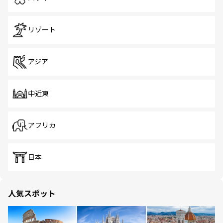
リゾート
アジア
中近東
アフリカ
日本
人気スポット