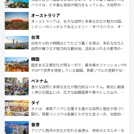
西部には大自然が広がり、グランドキャニオンやイエロー
ハワイは、どの島も独自の魅力をもっている。大自然の神
ストーン国立公園といった絶景が堪能できる。さらに、南
秘を感じたいなら、火山が生み出した壮大な景観を誇るハ
オーストラリア
部のニューオーリンズでは、音楽と美食が融合した独特の
ワイ島は見逃せない。また、定番の観光地といえばオアフ
文化が魅力。旅行者はアメリカの各地域で異なる魅力を楽
島だが、静かな自然を求めるならマウイ島やカウアイ島が
オーストラリアは、壮大な自然と多様な文化が魅力の国。
しみながら、その多様性と豊かな歴史を感じることができ
おすすめ。エメラルドグリーンに輝く海をはじめ、豊かな
シドニーのシンボルであるシドニー・オペラハウス、オー
るだろう。車でのロードトリップや列車の旅も、アメリカ
文化や歴史が息づいている。「アロハスピリット」と呼ば
ストラリア東海岸北部に広がる大サンゴ礁地帯グレートバ
ならではの贅沢な旅のスタイルだ。 なお、新着のアメリカ
台湾
れるおもてなしの心で訪れる人々を迎えてくれるハワイの
リアリーフや大陸中央部にそびえるウルル（エアーズロッ
情報は
コンテンツ一覧
を参照してほしい。
人々、おいしいローカルフードやハワイアンミュージッ
ク）、タスマニアの美しい原生林やケアンズの熱帯雨林な
日本から約４時間ほどでたどり着く台湾は、多彩な文化と
ク、伝統的なフラダンスなど、すべてがハワイの魅力を彩
ど、見どころがたくさん。また、カフェやワイン、オージ
自然が織りなす魅力的な観光地。活気あふれる大都市の台
っている。訪れるたびに新しい発見と感動が待っているハ
ービーフなどの食文化も豊かで、美味しいものであふれて
北やノスタルジックな町並みが人気な九份（ジォウフェ
ワイを、存分に味わってほしい。 なお、新着のハワイ情報
韓国
いる。アクティビティも充実しており、サーフィンやダイ
ン）、静ひつな山岳地帯である台湾東部など、都市の喧騒
は
コンテンツ一覧
を参照してほしい。
ビング、ハイキングなど、アウトドア好きにはたまらな
と山間の静けさが共存しており、訪れる人に新しい発見と
歴史ある王朝文化が残る一方で、最先端のファッションやK
い。オーストラリアの多彩な魅力を存分に味わいつくそ
驚きをもたらしてくれる。また、奥深い台湾の食文化も魅
-POPで世界を席巻している韓国。首都ソウルの宮殿や伝統
う。 なお、新着のオーストラリア情報は
コンテンツ一覧
を
力で、夜市などの屋台グルメから高級料理、ヘルシーで美
家屋が並ぶエリアでは韓国の歴史と文化に浸ることがで
参照してほしい。
ベトナム
容にもいいと評判のスイーツなど、バラエティ豊かな料理
き、地方に足を延ばせば四季折々の自然美を楽しむことが
が味わえる。 なお、新着の台湾情報は
コンテンツ一覧
を参
できる。そして、キムチや焼肉、絶品のストリートフード
豊かな自然と多様な文化が魅力的なベトナム。南北に細長
照してほしい。
まで、さまざまな韓国料理が待っている。夜には、韓国な
く伸びる国土には、広大な田園風景や青々とした山々、世
らではのナイトライフも堪能できる。あたたかいホスピタ
界遺産に登録された壮大な自然景観が点在し、都市部では
タイ
リティに包まれながら、韓国の多彩な魅力を心ゆくまで味
急速な発展と共に伝統が息づく。ハノイの古い町並みやホ
わってみてほしい。 なお、新着の韓国情報は
コンテンツ一
ーチミン市のフランス統治時代の建物も、独特の雰囲気を
タイは、東南アジアに位置する豊かな自然と歴史が息づく
覧
を参照してほしい。
醸し出している。また、バラエティの豊かさとおいしさで
国だ。首都バンコクは高層ビルが立ち並ぶ一方、伝統的な
世界中の食通を魅了してやまないベトナム料理も魅力のひ
寺院や市場がいたるところに点在し、古きよき文化と現代
香港
とつ。フォーやバインミー、ベトナムコーヒーなどは、ぜ
の活気が交差している。北部ではチェンマイなどの山岳地
ひ現地で味わいたい。どの地域を訪れてもあたたかい人々
帯で自然と触れ合い、南部ではプーケットやクラビの美し
アジアと西洋の文化が交わる香港は、特有のエネルギーを