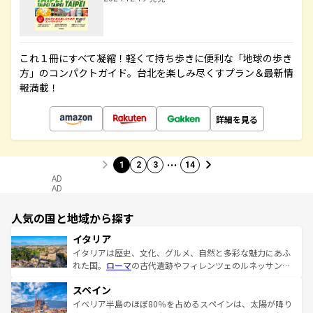
これ１冊にすべて凝縮！軽くて持ち歩きに便利な「地球の歩き
方」のコンパクトガイド。台北を楽しみ尽くすプラン＆最新情
報満載！
詳細を見る
…
1
2
3
14
AD
AD
人気の国と地域から探す
イタリア
イタリアは歴史、文化、グルメ、自然と多彩な魅力にあふ
れた国。
ローマ
の古代遺跡やフィレンツェのルネッサンス
美術、ヴェネツィアの運河など、歴史あるスポットはもち
スペイン
ろん、トスカーナの美しい田園風景やアマルフィ海岸の絶
景など、自然景観も見逃せない。観光の合間には、本場の
イベリア半島のほぼ80％を占めるスペインは、太陽が降り