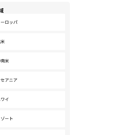
域
ヨーロッパ
北米
中南米
オセアニア
ハワイ
リゾート