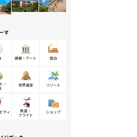
ーマ
食
建築・アート
宿泊
ト・
世界遺産
リゾート
戦
鉄道・
ビティ
ショップ
フライト