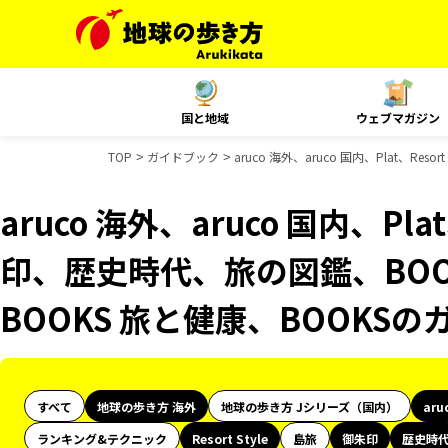
国と地域
ウェブマガジン
TOP
ガイドブック
aruco 海外、aruco 国内、Plat、
aruco 海外、aruco 国内、Plat
印、歴史時代、旅の図鑑、BOO
BOOKS 旅と健康、BOOKS
すべて
地球の歩き方 海外
地球の歩き方 Jシリーズ（国内）
aru
ランキング&テクニック
Resort Style
島旅
御朱印
歴史時