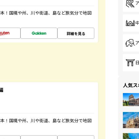
図本！国境や州、川や街道、島など旅気分で地図
詳細を見る
人気ス
編
図本！国境や州、川や街道、島など旅気分で地図