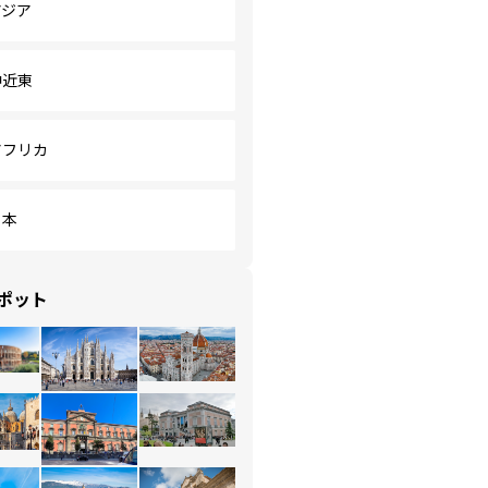
アジア
中近東
アフリカ
日本
ポット