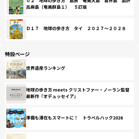
０２ 地球の歩き方 島旅 奄美大島 喜界島 加計
呂麻島（奄美群島１） ５訂版
Ｄ１７ 地球の歩き方 タイ ２０２７～２０２８
特設ページ
世界遺産ランキング
地球の歩き方 meets クリストファー・ノーラン監督
最新作『オデュッセイア』
準備も滞在もスマートに！ トラベルハック2026