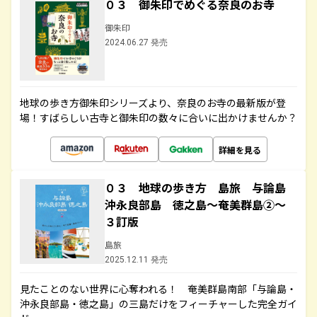
０３ 御朱印でめぐる奈良のお寺
御朱印
2024.06.27 発売
地球の歩き方御朱印シリーズより、奈良のお寺の最新版が登
場！すばらしい古寺と御朱印の数々に合いに出かけませんか？
詳細を見る
０３ 地球の歩き方 島旅 与論島
沖永良部島 徳之島～奄美群島②～
３訂版
島旅
2025.12.11 発売
見たことのない世界に心奪われる！ 奄美群島南部「与論島・
沖永良部島・徳之島」の三島だけをフィーチャーした完全ガイ