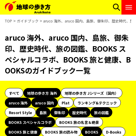
TOP
ガイドブック
aruco 海外、aruco 国内、島旅、御朱印、歴史時代、
aruco 海外、aruco 国内、島旅、御朱
印、歴史時代、旅の図鑑、BOOKS ス
ペシャルコラボ、BOOKS 旅と健康、B
OOKSのガイドブック一覧
すべて
地球の歩き方 海外
地球の歩き方 Jシリーズ（国内）
aruco 海外
aruco 国内
Plat
ランキング&テクニック
Resort Style
島旅
御朱印
歴史時代
旅の図鑑
BOOKS スペシャルコラボ
BOOKS 旅の名言＆絶景
BOOKS 旅と健康
BOOKS 旅の読み物
BOOKS
D-Books