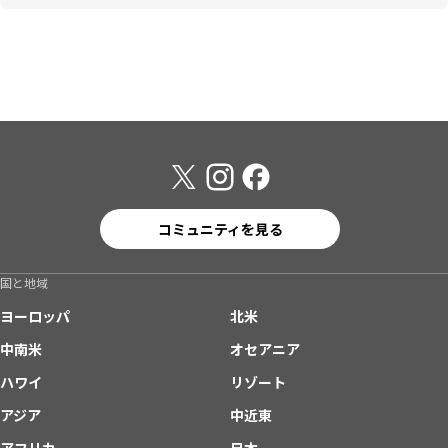
コミュニティを見る
国と地域
ヨーロッパ
北米
中南米
オセアニア
ハワイ
リゾート
アジア
中近東
アフリカ
日本