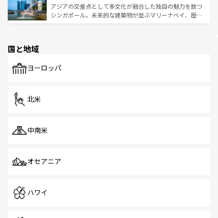
が待っている。親しみやすいタイの人々、仏教を中心とし
ており、効率よく見どころを回れるのも魅力。息をのむよ
アジアの交差点として多文化が融合した独自の魅力を放つ
た文化、そして多様な観光資源が、訪れる旅人を魅了し続
うな絶景から文化的な体験まで、香港を存分に楽しみ尽く
シンガポール。未来的な建築物が並ぶマリーナベイ、歴史
ける。 なお、新着のタイ情報は
コンテンツ一覧
を参照して
そう。 なお、新着の香港情報は
コンテンツ一覧
を参照して
と伝統を感じられるエスニックタウン、多数の緑豊かな公
ほしい。
ほしい。
園や自然保護区など、自然が調和した近代的な景観と文化
の多様性あふれるカラフルな町は、どこを歩いても新しい
国と地域
発見がある。さらに、治安のよさや充実した公共交通機関
も、旅行者にとっては魅力的なポイント。グルメも豊富
で、ホーカーズは地元の風情を楽しめる外せないスポット
ヨーロッパ
だ。訪れる人を飽きさせないシンガポールで、多様な魅力
を体感しよう。 なお、新着のシンガポール情報は
コンテン
ツ一覧
を参照してほしい。
北米
中南米
オセアニア
ハワイ