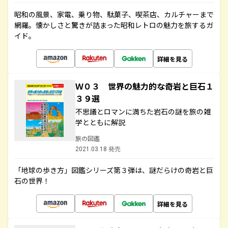
昭和の風景、家電、乗り物、駄菓子、喫茶店、カルチャーまで
網羅。懐かしさと驚きが詰まった昭和レトロの魅力を旅するガ
イド。
詳細を見る
Ｗ０３ 世界の魅力的な奇岩と巨石１
３９選
不思議とロマンに満ちた岩石の謎を旅の雑
学とともに解説
旅の図鑑
2021.03.18 発売
「地球の歩き方」図鑑シリーズ第３弾は、謎だらけの奇岩と巨
石の世界！
詳細を見る