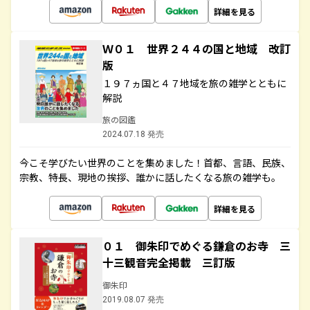
詳細を見る
Ｗ０１ 世界２４４の国と地域 改訂
版
１９７ヵ国と４７地域を旅の雑学とともに
解説
旅の図鑑
2024.07.18 発売
今こそ学びたい世界のことを集めました！首都、言語、民族、
宗教、特長、現地の挨拶、誰かに話したくなる旅の雑学も。
詳細を見る
０１ 御朱印でめぐる鎌倉のお寺 三
十三観音完全掲載 三訂版
御朱印
2019.08.07 発売