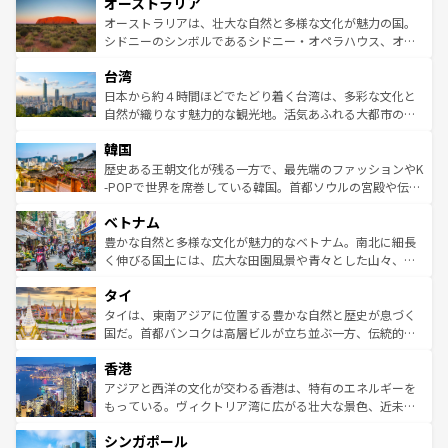
オーストラリア
部のニューオーリンズでは、音楽と美食が融合した独特の
ワイ島は見逃せない。また、定番の観光地といえばオアフ
文化が魅力。旅行者はアメリカの各地域で異なる魅力を楽
島だが、静かな自然を求めるならマウイ島やカウアイ島が
オーストラリアは、壮大な自然と多様な文化が魅力の国。
しみながら、その多様性と豊かな歴史を感じることができ
おすすめ。エメラルドグリーンに輝く海をはじめ、豊かな
シドニーのシンボルであるシドニー・オペラハウス、オー
るだろう。車でのロードトリップや列車の旅も、アメリカ
文化や歴史が息づいている。「アロハスピリット」と呼ば
ストラリア東海岸北部に広がる大サンゴ礁地帯グレートバ
ならではの贅沢な旅のスタイルだ。 なお、新着のアメリカ
台湾
れるおもてなしの心で訪れる人々を迎えてくれるハワイの
リアリーフや大陸中央部にそびえるウルル（エアーズロッ
情報は
コンテンツ一覧
を参照してほしい。
人々、おいしいローカルフードやハワイアンミュージッ
ク）、タスマニアの美しい原生林やケアンズの熱帯雨林な
日本から約４時間ほどでたどり着く台湾は、多彩な文化と
ク、伝統的なフラダンスなど、すべてがハワイの魅力を彩
ど、見どころがたくさん。また、カフェやワイン、オージ
自然が織りなす魅力的な観光地。活気あふれる大都市の台
っている。訪れるたびに新しい発見と感動が待っているハ
ービーフなどの食文化も豊かで、美味しいものであふれて
北やノスタルジックな町並みが人気な九份（ジォウフェ
ワイを、存分に味わってほしい。 なお、新着のハワイ情報
韓国
いる。アクティビティも充実しており、サーフィンやダイ
ン）、静ひつな山岳地帯である台湾東部など、都市の喧騒
は
コンテンツ一覧
を参照してほしい。
ビング、ハイキングなど、アウトドア好きにはたまらな
と山間の静けさが共存しており、訪れる人に新しい発見と
歴史ある王朝文化が残る一方で、最先端のファッションやK
い。オーストラリアの多彩な魅力を存分に味わいつくそ
驚きをもたらしてくれる。また、奥深い台湾の食文化も魅
-POPで世界を席巻している韓国。首都ソウルの宮殿や伝統
う。 なお、新着のオーストラリア情報は
コンテンツ一覧
を
力で、夜市などの屋台グルメから高級料理、ヘルシーで美
家屋が並ぶエリアでは韓国の歴史と文化に浸ることがで
参照してほしい。
ベトナム
容にもいいと評判のスイーツなど、バラエティ豊かな料理
き、地方に足を延ばせば四季折々の自然美を楽しむことが
が味わえる。 なお、新着の台湾情報は
コンテンツ一覧
を参
できる。そして、キムチや焼肉、絶品のストリートフード
豊かな自然と多様な文化が魅力的なベトナム。南北に細長
照してほしい。
まで、さまざまな韓国料理が待っている。夜には、韓国な
く伸びる国土には、広大な田園風景や青々とした山々、世
らではのナイトライフも堪能できる。あたたかいホスピタ
界遺産に登録された壮大な自然景観が点在し、都市部では
タイ
リティに包まれながら、韓国の多彩な魅力を心ゆくまで味
急速な発展と共に伝統が息づく。ハノイの古い町並みやホ
わってみてほしい。 なお、新着の韓国情報は
コンテンツ一
ーチミン市のフランス統治時代の建物も、独特の雰囲気を
タイは、東南アジアに位置する豊かな自然と歴史が息づく
覧
を参照してほしい。
醸し出している。また、バラエティの豊かさとおいしさで
国だ。首都バンコクは高層ビルが立ち並ぶ一方、伝統的な
世界中の食通を魅了してやまないベトナム料理も魅力のひ
寺院や市場がいたるところに点在し、古きよき文化と現代
香港
とつ。フォーやバインミー、ベトナムコーヒーなどは、ぜ
の活気が交差している。北部ではチェンマイなどの山岳地
ひ現地で味わいたい。どの地域を訪れてもあたたかい人々
帯で自然と触れ合い、南部ではプーケットやクラビの美し
アジアと西洋の文化が交わる香港は、特有のエネルギーを
が旅行者を迎えてくれるので、きっと忘れられない旅にな
いビーチでリゾート気分を楽しむことができる。タイ料理
もっている。ヴィクトリア湾に広がる壮大な景色、近未来
るはずだ。 なお、新着のベトナム情報は
コンテンツ一覧
を
は世界的に有名で、屋台から高級レストランまで味覚を刺
的なアートスポット、そして歴史と現代が融合した町並
参照してほしい。
シンガポール
激する。気候は一年中温暖で、どの季節にも異なる楽しみ
み、どこを訪れても感動するはず。観光スポットが密集し