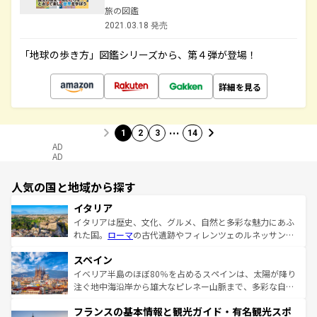
旅の図鑑
2021.03.18 発売
「地球の歩き方」図鑑シリーズから、第４弾が登場！
詳細を見る
…
1
2
3
14
AD
AD
人気の国と地域から探す
イタリア
イタリアは歴史、文化、グルメ、自然と多彩な魅力にあふ
れた国。
ローマ
の古代遺跡やフィレンツェのルネッサンス
美術、ヴェネツィアの運河など、歴史あるスポットはもち
スペイン
ろん、トスカーナの美しい田園風景やアマルフィ海岸の絶
景など、自然景観も見逃せない。観光の合間には、本場の
イベリア半島のほぼ80％を占めるスペインは、太陽が降り
ピザやパスタなど、絶品のイタリア料理を堪能することも
注ぐ地中海沿岸から雄大なピレネー山脈まで、多彩な自然
できる。朝目覚めてから夜眠るまで、すべての瞬間を楽し
と文化が詰まったヨーロッパ屈指の旅行先だ。多様な地域
フランスの基本情報と観光ガイド・有名観光スポ
ませてくれるイタリアで、忘れられない旅をしてみよう！
文化が根付くこの国では、情熱的なフラメンコ、熱気あふ