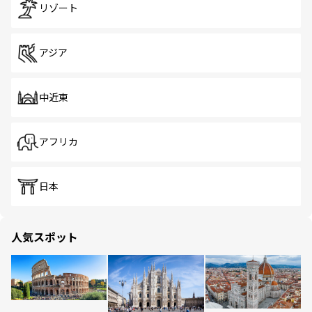
リゾート
アジア
中近東
アフリカ
日本
人気スポット