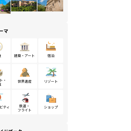
ーマ
食
建築・アート
宿泊
ト・
世界遺産
リゾート
戦
鉄道・
ビティ
ショップ
フライト