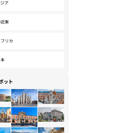
アジア
中近東
アフリカ
日本
ポット