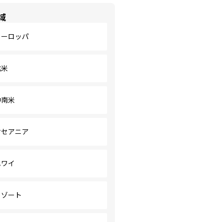
域
ヨーロッパ
北米
中南米
オセアニア
ハワイ
リゾート