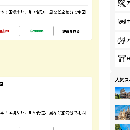
図本！国境や州、川や街道、島など旅気分で地図
詳細を見る
人気ス
編
図本！国境や州、川や街道、島など旅気分で地図