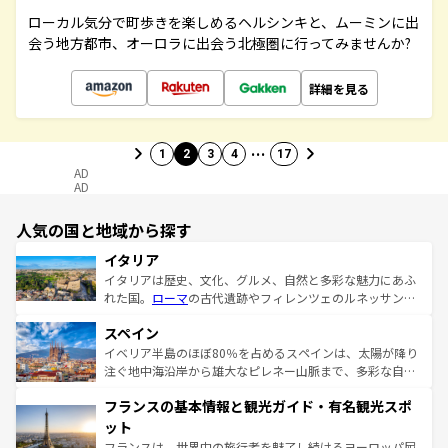
ローカル気分で町歩きを楽しめるヘルシンキと、ムーミンに出
会う地方都市、オーロラに出会う北極圏に行ってみませんか?
詳細を見る
…
1
2
3
4
17
AD
AD
人気の国と地域から探す
イタリア
イタリアは歴史、文化、グルメ、自然と多彩な魅力にあふ
れた国。
ローマ
の古代遺跡やフィレンツェのルネッサンス
美術、ヴェネツィアの運河など、歴史あるスポットはもち
スペイン
ろん、トスカーナの美しい田園風景やアマルフィ海岸の絶
景など、自然景観も見逃せない。観光の合間には、本場の
イベリア半島のほぼ80％を占めるスペインは、太陽が降り
ピザやパスタなど、絶品のイタリア料理を堪能することも
注ぐ地中海沿岸から雄大なピレネー山脈まで、多彩な自然
できる。朝目覚めてから夜眠るまで、すべての瞬間を楽し
と文化が詰まったヨーロッパ屈指の旅行先だ。多様な地域
フランスの基本情報と観光ガイド・有名観光スポ
ませてくれるイタリアで、忘れられない旅をしてみよう！
文化が根付くこの国では、情熱的なフラメンコ、熱気あふ
なお、新着のイタリア情報は
コンテンツ一覧
を参照してほ
れる闘牛、そして美味しいタパスが生活の一部となってい
ット
しい。
る。首都マドリードの洗練された雰囲気や、バルセロナの
フランスは、世界中の旅行者を魅了し続けるヨーロッパ屈