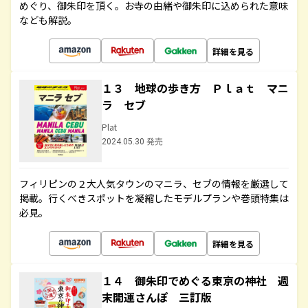
めぐり、御朱印を頂く。お寺の由緒や御朱印に込められた意味
なども解説。
詳細を見る
１３ 地球の歩き方 Ｐｌａｔ マニ
ラ セブ
Plat
2024.05.30 発売
フィリピンの２大人気タウンのマニラ、セブの情報を厳選して
掲載。行くべきスポットを凝縮したモデルプランや巻頭特集は
必見。
詳細を見る
１４ 御朱印でめぐる東京の神社 週
末開運さんぽ 三訂版