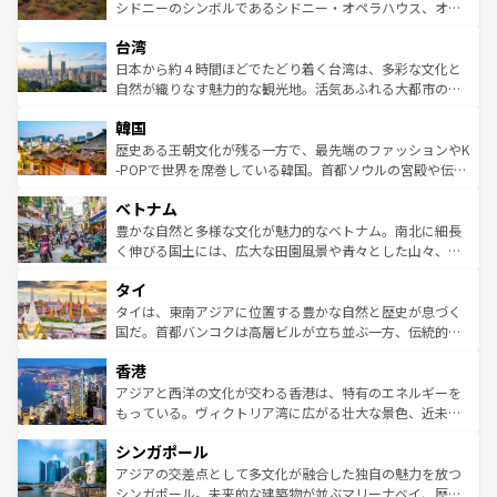
しみながら、その多様性と豊かな歴史を感じることができ
おすすめ。エメラルドグリーンに輝く海をはじめ、豊かな
シドニーのシンボルであるシドニー・オペラハウス、オー
るだろう。車でのロードトリップや列車の旅も、アメリカ
文化や歴史が息づいている。「アロハスピリット」と呼ば
ストラリア東海岸北部に広がる大サンゴ礁地帯グレートバ
ならではの贅沢な旅のスタイルだ。 なお、新着のアメリカ
台湾
れるおもてなしの心で訪れる人々を迎えてくれるハワイの
リアリーフや大陸中央部にそびえるウルル（エアーズロッ
情報は
コンテンツ一覧
を参照してほしい。
人々、おいしいローカルフードやハワイアンミュージッ
ク）、タスマニアの美しい原生林やケアンズの熱帯雨林な
日本から約４時間ほどでたどり着く台湾は、多彩な文化と
ク、伝統的なフラダンスなど、すべてがハワイの魅力を彩
ど、見どころがたくさん。また、カフェやワイン、オージ
自然が織りなす魅力的な観光地。活気あふれる大都市の台
っている。訪れるたびに新しい発見と感動が待っているハ
ービーフなどの食文化も豊かで、美味しいものであふれて
北やノスタルジックな町並みが人気な九份（ジォウフェ
ワイを、存分に味わってほしい。 なお、新着のハワイ情報
韓国
いる。アクティビティも充実しており、サーフィンやダイ
ン）、静ひつな山岳地帯である台湾東部など、都市の喧騒
は
コンテンツ一覧
を参照してほしい。
ビング、ハイキングなど、アウトドア好きにはたまらな
と山間の静けさが共存しており、訪れる人に新しい発見と
歴史ある王朝文化が残る一方で、最先端のファッションやK
い。オーストラリアの多彩な魅力を存分に味わいつくそ
驚きをもたらしてくれる。また、奥深い台湾の食文化も魅
-POPで世界を席巻している韓国。首都ソウルの宮殿や伝統
う。 なお、新着のオーストラリア情報は
コンテンツ一覧
を
力で、夜市などの屋台グルメから高級料理、ヘルシーで美
家屋が並ぶエリアでは韓国の歴史と文化に浸ることがで
参照してほしい。
ベトナム
容にもいいと評判のスイーツなど、バラエティ豊かな料理
き、地方に足を延ばせば四季折々の自然美を楽しむことが
が味わえる。 なお、新着の台湾情報は
コンテンツ一覧
を参
できる。そして、キムチや焼肉、絶品のストリートフード
豊かな自然と多様な文化が魅力的なベトナム。南北に細長
照してほしい。
まで、さまざまな韓国料理が待っている。夜には、韓国な
く伸びる国土には、広大な田園風景や青々とした山々、世
らではのナイトライフも堪能できる。あたたかいホスピタ
界遺産に登録された壮大な自然景観が点在し、都市部では
タイ
リティに包まれながら、韓国の多彩な魅力を心ゆくまで味
急速な発展と共に伝統が息づく。ハノイの古い町並みやホ
わってみてほしい。 なお、新着の韓国情報は
コンテンツ一
ーチミン市のフランス統治時代の建物も、独特の雰囲気を
タイは、東南アジアに位置する豊かな自然と歴史が息づく
覧
を参照してほしい。
醸し出している。また、バラエティの豊かさとおいしさで
国だ。首都バンコクは高層ビルが立ち並ぶ一方、伝統的な
世界中の食通を魅了してやまないベトナム料理も魅力のひ
寺院や市場がいたるところに点在し、古きよき文化と現代
香港
とつ。フォーやバインミー、ベトナムコーヒーなどは、ぜ
の活気が交差している。北部ではチェンマイなどの山岳地
ひ現地で味わいたい。どの地域を訪れてもあたたかい人々
帯で自然と触れ合い、南部ではプーケットやクラビの美し
アジアと西洋の文化が交わる香港は、特有のエネルギーを
が旅行者を迎えてくれるので、きっと忘れられない旅にな
いビーチでリゾート気分を楽しむことができる。タイ料理
もっている。ヴィクトリア湾に広がる壮大な景色、近未来
るはずだ。 なお、新着のベトナム情報は
コンテンツ一覧
を
は世界的に有名で、屋台から高級レストランまで味覚を刺
的なアートスポット、そして歴史と現代が融合した町並
参照してほしい。
シンガポール
激する。気候は一年中温暖で、どの季節にも異なる楽しみ
み、どこを訪れても感動するはず。観光スポットが密集し
が待っている。親しみやすいタイの人々、仏教を中心とし
ており、効率よく見どころを回れるのも魅力。息をのむよ
アジアの交差点として多文化が融合した独自の魅力を放つ
た文化、そして多様な観光資源が、訪れる旅人を魅了し続
うな絶景から文化的な体験まで、香港を存分に楽しみ尽く
シンガポール。未来的な建築物が並ぶマリーナベイ、歴史