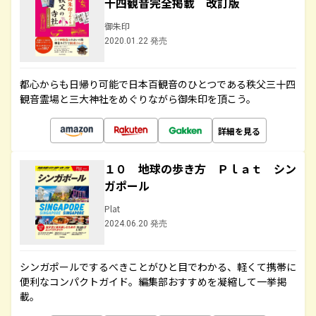
十四観音完全掲載 改訂版
御朱印
2020.01.22 発売
都心からも日帰り可能で日本百観音のひとつである秩父三十四
観音霊場と三大神社をめぐりながら御朱印を頂こう。
詳細を見る
１０ 地球の歩き方 Ｐｌａｔ シン
ガポール
Plat
2024.06.20 発売
シンガポールでするべきことがひと目でわかる、軽くて携帯に
便利なコンパクトガイド。編集部おすすめを凝縮して一挙掲
載。