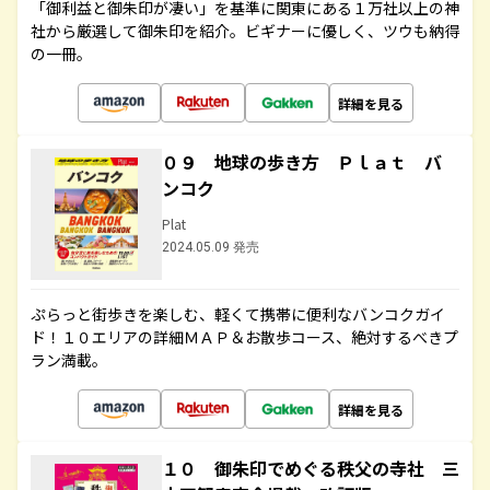
「御利益と御朱印が凄い」を基準に関東にある１万社以上の神
社から厳選して御朱印を紹介。ビギナーに優しく、ツウも納得
の一冊。
詳細を見る
０９ 地球の歩き方 Ｐｌａｔ バ
ンコク
Plat
2024.05.09 発売
ぷらっと街歩きを楽しむ、軽くて携帯に便利なバンコクガイ
ド！１０エリアの詳細ＭＡＰ＆お散歩コース、絶対するべきプ
ラン満載。
詳細を見る
１０ 御朱印でめぐる秩父の寺社 三