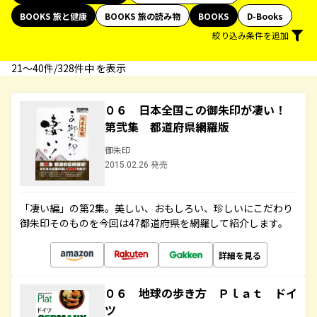
BOOKS 旅と健康
BOOKS 旅の読み物
BOOKS
D-Books
絞り込み条件を追加
21〜40件/328件中 を表示
０６ 日本全国この御朱印が凄い！
第弐集 都道府県網羅版
御朱印
2015.02.26 発売
「凄い編」の第2集。美しい、おもしろい、珍しいにこだわり
御朱印そのものを今回は47都道府県を網羅して紹介します。
詳細を見る
０６ 地球の歩き方 Ｐｌａｔ ドイ
ツ