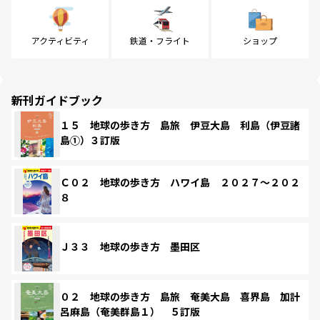
アクティビティ
鉄道・フライト
ショップ
新刊ガイドブック
１５ 地球の歩き方 島旅 伊豆大島 利島（伊豆諸
島①）３訂版
Ｃ０２ 地球の歩き方 ハワイ島 ２０２７～２０２
８
Ｊ３３ 地球の歩き方 墨田区
０２ 地球の歩き方 島旅 奄美大島 喜界島 加計
呂麻島（奄美群島１） ５訂版