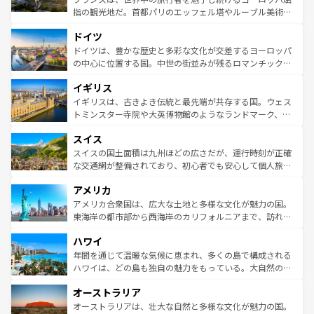
アートに溢れた街角から、地方では古代ローマ遺跡や中世
指の観光地だ。首都パリのエッフェル塔やルーブル美術館
の城塞都市、穏やかなビーチリゾートまで多彩な表情を見
といった象徴的なスポットから、田舎町の古風な美しさま
せる。地方によって風土や気候が異なるスペインはその個
ドイツ
で、幅広い魅力が詰まっている。華麗な宮殿、歴史的な大
性で訪れる人を魅了する。 なお、新着のスペイン情報は
コ
聖堂、美しいビーチ、そして豊かな自然が、訪れる者を心
ドイツは、豊かな歴史と多彩な文化が交差するヨーロッパ
ンテンツ一覧
を参照してほしい。
から魅了する。また、フランスは美食の国としても知ら
の中心に位置する国。中世の街並みが残るロマンチック街
れ、フランス料理はユネスコ無形文化遺産にも登録されて
道から、未来を先取りするようなモダンな都市まで多様な
イギリス
いる。シャンパンの発祥地であるランス、プロヴァンスの
顔を持つこの国は、どこを歩いても飽きることがない。ベ
香り高いラベンダー畑など、多彩な楽しみ方が可能だ。さ
ルリンの文化的活気、バイエルン州のアルプスの絶景、そ
イギリスは、古きよき伝統と最先端が共存する国。ウェス
らに、パリ以外の地域にも魅力が溢れており、どの街角に
してライン川沿いのワイン畑といった風景は必見。ビール
トミンスター寺院や大英博物館のようなランドマーク、歴
も豊かな歴史と文化が息づいている。パリ以外の個性あふ
とソーセージを味わいながら地元の人と過ごす楽しい時間
史ある大学都市、美しい丘陵地帯や牧歌的な風景など、エ
れる地方に足を運ぶとそれぞれで全く異なる文化を体験で
スイス
は、お酒好きな人にはぜひ体験してほしい。 なお、新着の
リアごとに異なる魅力がある。また、優雅なアフタヌーン
きるだろう。 なお、新着のフランス情報は
コンテンツ一覧
ドイツ情報は
コンテンツ一覧
を参照してほしい。
ティー、ビール好きにはたまらない英国パブ、サッカー観
スイスの国土面積は九州ほどの広さだが、運行時刻が正確
を参照してほしい。
戦など、本場だからこそできる体験も豊富。イギリスを旅
な交通網が整備されており、初心者でも安心して個人旅行
して楽しみつくそう。 なお、新着のイギリス情報は
コンテ
を楽しめる。日本同様に時刻表どおりの旅が可能だ。中世
アメリカ
ンツ一覧
を参照してほしい。
の建物がそのまま残る町や、スイスならではのユニークな
博物館もあり、アルプス観光だけでなく町歩きも満喫する
アメリカ合衆国は、広大な土地と多様な文化が魅力の国。
ことができる。国民の所得が高いため物価も高いが、旅行
東海岸の都市部から西海岸のカリフォルニアまで、訪れる
者向けの交通パス提供のサービスもあり、うまく活用すれ
場所ごとに異なる風景と体験が待っている。ニューヨーク
ハワイ
ば市内交通費無料で観光を楽しむこともできる。 なお、新
のような巨大都市は、観光、ショッピング、エンターテイ
着のスイス情報は
コンテンツ一覧
を参照してほしい。
ンメントが詰まった刺激的なスポットだ。一方、アメリカ
年間を通じて温暖な気候に恵まれ、多くの島で構成される
西部には大自然が広がり、グランドキャニオンやイエロー
ハワイは、どの島も独自の魅力をもっている。大自然の神
ストーン国立公園といった絶景が堪能できる。さらに、南
秘を感じたいなら、火山が生み出した壮大な景観を誇るハ
オーストラリア
部のニューオーリンズでは、音楽と美食が融合した独特の
ワイ島は見逃せない。また、定番の観光地といえばオアフ
文化が魅力。旅行者はアメリカの各地域で異なる魅力を楽
島だが、静かな自然を求めるならマウイ島やカウアイ島が
オーストラリアは、壮大な自然と多様な文化が魅力の国。