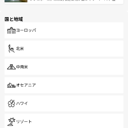
ける。 なお、新着のタイ情報は
コンテンツ一覧
を参照して
そう。 なお、新着の香港情報は
コンテンツ一覧
を参照して
と伝統を感じられるエスニックタウン、多数の緑豊かな公
ほしい。
ほしい。
園や自然保護区など、自然が調和した近代的な景観と文化
の多様性あふれるカラフルな町は、どこを歩いても新しい
国と地域
発見がある。さらに、治安のよさや充実した公共交通機関
も、旅行者にとっては魅力的なポイント。グルメも豊富
で、ホーカーズは地元の風情を楽しめる外せないスポット
ヨーロッパ
だ。訪れる人を飽きさせないシンガポールで、多様な魅力
を体感しよう。 なお、新着のシンガポール情報は
コンテン
ツ一覧
を参照してほしい。
北米
中南米
オセアニア
ハワイ
リゾート