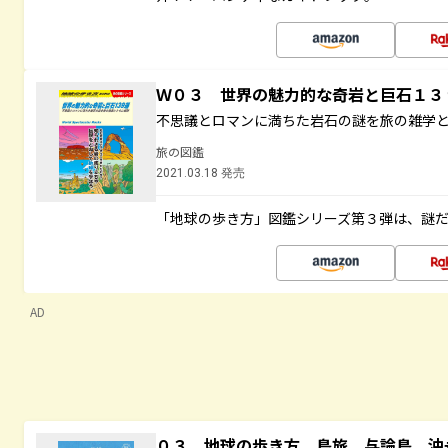
Ｗ０３ 世界の魅力的な奇岩と巨石１
不思議とロマンに満ちた岩石の謎を旅の雑学
旅の図鑑
2021.03.18 発売
「地球の歩き方」図鑑シリーズ第３弾は、謎
AD
０３ 地球の歩き方 島旅 与論島 沖