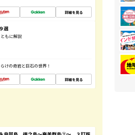
詳細を見る
３９選
とともに解説
だらけの奇岩と巨石の世界！
詳細を見る
永良部島 徳之島～奄美群島②～ ３訂版