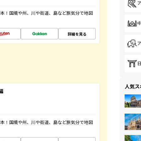
図本！国境や州、川や街道、島など旅気分で地図
詳細を見る
人気ス
編
図本！国境や州、川や街道、島など旅気分で地図