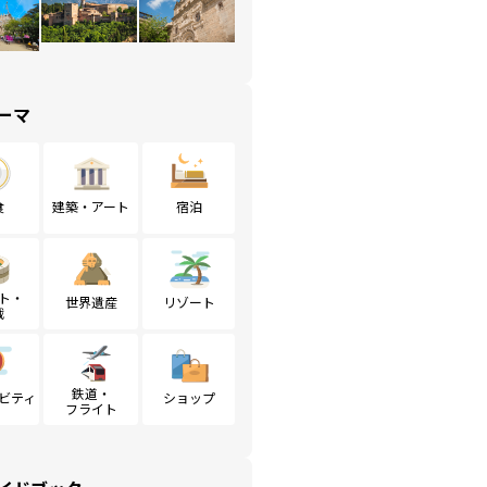
ーマ
食
建築・アート
宿泊
ト・
世界遺産
リゾート
戦
鉄道・
ビティ
ショップ
フライト