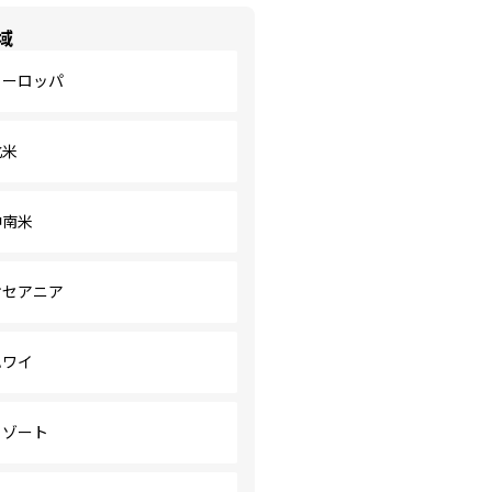
域
ヨーロッパ
北米
中南米
オセアニア
ハワイ
リゾート