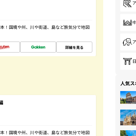
図本！国境や州、川や街道、島など旅気分で地図
詳細を見る
人気ス
編
図本！国境や州、川や街道、島など旅気分で地図