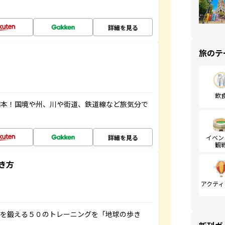
詳細を見る
旅のテ
飲
図本！国境や州、川や街道、鉄道線など旅気分で
詳細を見る
イベン
観
き方
アクティ
脳を鍛える５０のトレーニングを「地球の歩き