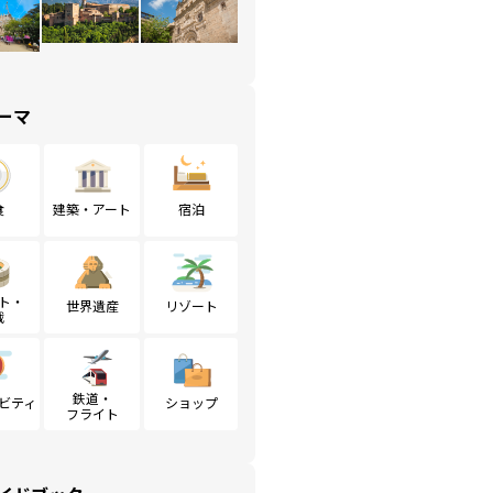
ーマ
食
建築・アート
宿泊
ト・
世界遺産
リゾート
戦
鉄道・
ビティ
ショップ
フライト