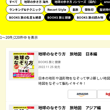
すべて
地球の歩き方 海外
地球の歩き方 Jシリーズ（国内）
aru
ランキング&テクニック
Resort Style
島旅
御朱印
歴史時
BOOKS 旅の名言＆絶景
BOOKS 旅と健康
BOOKS 旅の読み物
1〜20件/220件中 を表示
地球のなぞり方 旅地図 日本編
BOOKS 旅と健康
2022.11.25 発売
日本の地形や造形物をなぞって学ぶ新しい地
地図をなぞって脳もイキイキ！
地球のなぞり方 旅地図 アジア編