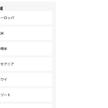
域
ヨーロッパ
北米
中南米
オセアニア
ハワイ
リゾート