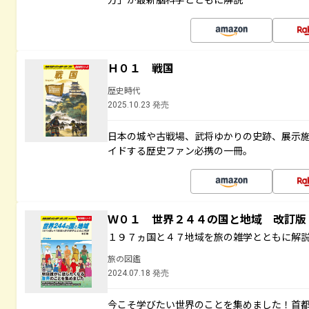
Ｈ０１ 戦国
歴史時代
2025.10.23 発売
日本の城や古戦場、武将ゆかりの史跡、展示
イドする歴史ファン必携の一冊。
Ｗ０１ 世界２４４の国と地域 改訂版
１９７ヵ国と４７地域を旅の雑学とともに解
旅の図鑑
2024.07.18 発売
今こそ学びたい世界のことを集めました！首