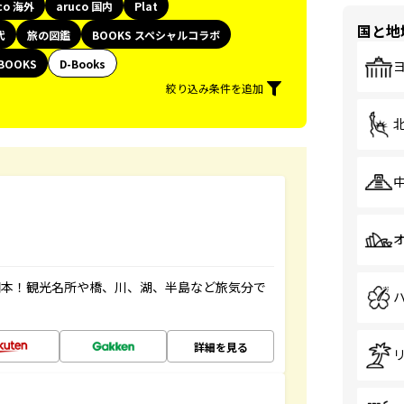
co 海外
aruco 国内
Plat
国と地
代
旅の図鑑
BOOKS スペシャルコラボ
BOOKS
D-Books
絞り込み条件を追加
図本！観光名所や橋、川、湖、半島など旅気分で
詳細を見る