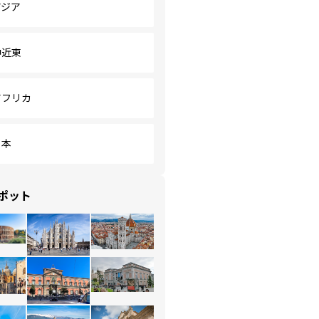
アジア
中近東
アフリカ
日本
ポット