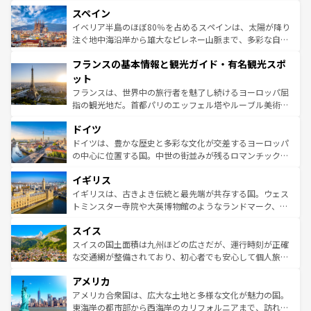
美術、ヴェネツィアの運河など、歴史あるスポットはもち
スペイン
ろん、トスカーナの美しい田園風景やアマルフィ海岸の絶
景など、自然景観も見逃せない。観光の合間には、本場の
イベリア半島のほぼ80％を占めるスペインは、太陽が降り
ピザやパスタなど、絶品のイタリア料理を堪能することも
注ぐ地中海沿岸から雄大なピレネー山脈まで、多彩な自然
できる。朝目覚めてから夜眠るまで、すべての瞬間を楽し
と文化が詰まったヨーロッパ屈指の旅行先だ。多様な地域
フランスの基本情報と観光ガイド・有名観光スポ
ませてくれるイタリアで、忘れられない旅をしてみよう！
文化が根付くこの国では、情熱的なフラメンコ、熱気あふ
なお、新着のイタリア情報は
コンテンツ一覧
を参照してほ
れる闘牛、そして美味しいタパスが生活の一部となってい
ット
しい。
る。首都マドリードの洗練された雰囲気や、バルセロナの
フランスは、世界中の旅行者を魅了し続けるヨーロッパ屈
アートに溢れた街角から、地方では古代ローマ遺跡や中世
指の観光地だ。首都パリのエッフェル塔やルーブル美術館
の城塞都市、穏やかなビーチリゾートまで多彩な表情を見
といった象徴的なスポットから、田舎町の古風な美しさま
せる。地方によって風土や気候が異なるスペインはその個
ドイツ
で、幅広い魅力が詰まっている。華麗な宮殿、歴史的な大
性で訪れる人を魅了する。 なお、新着のスペイン情報は
コ
聖堂、美しいビーチ、そして豊かな自然が、訪れる者を心
ドイツは、豊かな歴史と多彩な文化が交差するヨーロッパ
ンテンツ一覧
を参照してほしい。
から魅了する。また、フランスは美食の国としても知ら
の中心に位置する国。中世の街並みが残るロマンチック街
れ、フランス料理はユネスコ無形文化遺産にも登録されて
道から、未来を先取りするようなモダンな都市まで多様な
イギリス
いる。シャンパンの発祥地であるランス、プロヴァンスの
顔を持つこの国は、どこを歩いても飽きることがない。ベ
香り高いラベンダー畑など、多彩な楽しみ方が可能だ。さ
ルリンの文化的活気、バイエルン州のアルプスの絶景、そ
イギリスは、古きよき伝統と最先端が共存する国。ウェス
らに、パリ以外の地域にも魅力が溢れており、どの街角に
してライン川沿いのワイン畑といった風景は必見。ビール
トミンスター寺院や大英博物館のようなランドマーク、歴
も豊かな歴史と文化が息づいている。パリ以外の個性あふ
とソーセージを味わいながら地元の人と過ごす楽しい時間
史ある大学都市、美しい丘陵地帯や牧歌的な風景など、エ
れる地方に足を運ぶとそれぞれで全く異なる文化を体験で
スイス
は、お酒好きな人にはぜひ体験してほしい。 なお、新着の
リアごとに異なる魅力がある。また、優雅なアフタヌーン
きるだろう。 なお、新着のフランス情報は
コンテンツ一覧
ドイツ情報は
コンテンツ一覧
を参照してほしい。
ティー、ビール好きにはたまらない英国パブ、サッカー観
スイスの国土面積は九州ほどの広さだが、運行時刻が正確
を参照してほしい。
戦など、本場だからこそできる体験も豊富。イギリスを旅
な交通網が整備されており、初心者でも安心して個人旅行
して楽しみつくそう。 なお、新着のイギリス情報は
コンテ
を楽しめる。日本同様に時刻表どおりの旅が可能だ。中世
アメリカ
ンツ一覧
を参照してほしい。
の建物がそのまま残る町や、スイスならではのユニークな
博物館もあり、アルプス観光だけでなく町歩きも満喫する
アメリカ合衆国は、広大な土地と多様な文化が魅力の国。
ことができる。国民の所得が高いため物価も高いが、旅行
東海岸の都市部から西海岸のカリフォルニアまで、訪れる