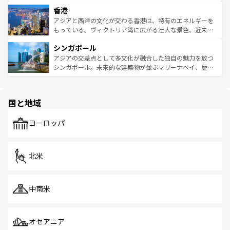
世界中の食通を魅了してやまないベトナム料理も魅力のひ
寺院や市場がいたるところに点在し、古きよき文化と現代
香港
とつ。フォーやバインミー、ベトナムコーヒーなどは、ぜ
の活気が交差している。北部ではチェンマイなどの山岳地
ひ現地で味わいたい。どの地域を訪れてもあたたかい人々
帯で自然と触れ合い、南部ではプーケットやクラビの美し
アジアと西洋の文化が交わる香港は、特有のエネルギーを
が旅行者を迎えてくれるので、きっと忘れられない旅にな
いビーチでリゾート気分を楽しむことができる。タイ料理
もっている。ヴィクトリア湾に広がる壮大な景色、近未来
るはずだ。 なお、新着のベトナム情報は
コンテンツ一覧
を
は世界的に有名で、屋台から高級レストランまで味覚を刺
的なアートスポット、そして歴史と現代が融合した町並
参照してほしい。
シンガポール
激する。気候は一年中温暖で、どの季節にも異なる楽しみ
み、どこを訪れても感動するはず。観光スポットが密集し
が待っている。親しみやすいタイの人々、仏教を中心とし
ており、効率よく見どころを回れるのも魅力。息をのむよ
アジアの交差点として多文化が融合した独自の魅力を放つ
た文化、そして多様な観光資源が、訪れる旅人を魅了し続
うな絶景から文化的な体験まで、香港を存分に楽しみ尽く
シンガポール。未来的な建築物が並ぶマリーナベイ、歴史
ける。 なお、新着のタイ情報は
コンテンツ一覧
を参照して
そう。 なお、新着の香港情報は
コンテンツ一覧
を参照して
と伝統を感じられるエスニックタウン、多数の緑豊かな公
ほしい。
ほしい。
園や自然保護区など、自然が調和した近代的な景観と文化
の多様性あふれるカラフルな町は、どこを歩いても新しい
国と地域
発見がある。さらに、治安のよさや充実した公共交通機関
も、旅行者にとっては魅力的なポイント。グルメも豊富
で、ホーカーズは地元の風情を楽しめる外せないスポット
ヨーロッパ
だ。訪れる人を飽きさせないシンガポールで、多様な魅力
を体感しよう。 なお、新着のシンガポール情報は
コンテン
ツ一覧
を参照してほしい。
北米
中南米
オセアニア