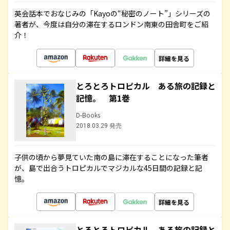
英会話本でおなじみの「Kayoの“秘密のノート”」シリーズの
著者が、今度は自分の滞在するロンドン南東の田舎町をご紹
介！
詳細を見る
とろとろトロピカル ある旅の記録と
記憶。 第1巻
D-Books
2018.03.29 発売
子供の頃から夢見ていた南の島に滞在することになった筆者
が、島で出合うトロピカルでマジカルな45日間の記録と記
憶。
詳細を見る
とろとろトロピカル ある旅の記録と