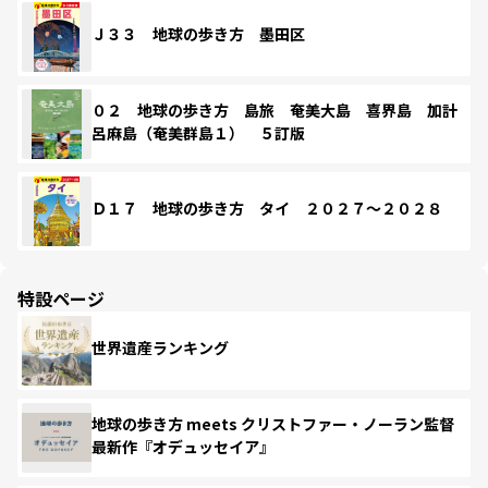
Ｊ３３ 地球の歩き方 墨田区
０２ 地球の歩き方 島旅 奄美大島 喜界島 加計
呂麻島（奄美群島１） ５訂版
Ｄ１７ 地球の歩き方 タイ ２０２７～２０２８
特設ページ
世界遺産ランキング
地球の歩き方 meets クリストファー・ノーラン監督
最新作『オデュッセイア』