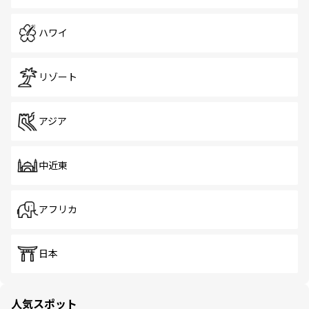
ハワイ
リゾート
アジア
中近東
アフリカ
日本
人気スポット