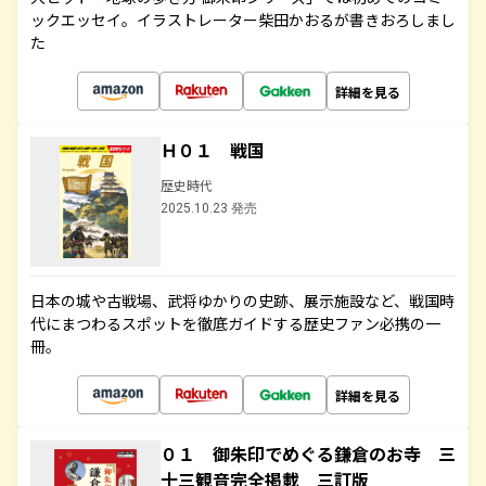
ックエッセイ。イラストレーター柴田かおるが書きおろしまし
た
詳細を見る
Ｈ０１ 戦国
歴史時代
2025.10.23 発売
日本の城や古戦場、武将ゆかりの史跡、展示施設など、戦国時
代にまつわるスポットを徹底ガイドする歴史ファン必携の一
冊。
詳細を見る
０１ 御朱印でめぐる鎌倉のお寺 三
十三観音完全掲載 三訂版