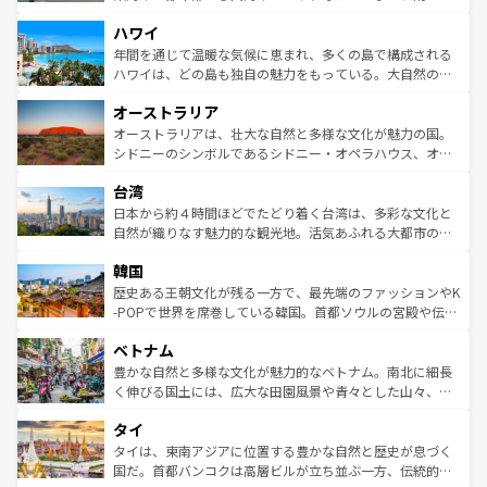
者向けの交通パス提供のサービスもあり、うまく活用すれ
場所ごとに異なる風景と体験が待っている。ニューヨーク
ハワイ
ば市内交通費無料で観光を楽しむこともできる。 なお、新
のような巨大都市は、観光、ショッピング、エンターテイ
着のスイス情報は
コンテンツ一覧
を参照してほしい。
ンメントが詰まった刺激的なスポットだ。一方、アメリカ
年間を通じて温暖な気候に恵まれ、多くの島で構成される
西部には大自然が広がり、グランドキャニオンやイエロー
ハワイは、どの島も独自の魅力をもっている。大自然の神
ストーン国立公園といった絶景が堪能できる。さらに、南
秘を感じたいなら、火山が生み出した壮大な景観を誇るハ
オーストラリア
部のニューオーリンズでは、音楽と美食が融合した独特の
ワイ島は見逃せない。また、定番の観光地といえばオアフ
文化が魅力。旅行者はアメリカの各地域で異なる魅力を楽
島だが、静かな自然を求めるならマウイ島やカウアイ島が
オーストラリアは、壮大な自然と多様な文化が魅力の国。
しみながら、その多様性と豊かな歴史を感じることができ
おすすめ。エメラルドグリーンに輝く海をはじめ、豊かな
シドニーのシンボルであるシドニー・オペラハウス、オー
るだろう。車でのロードトリップや列車の旅も、アメリカ
文化や歴史が息づいている。「アロハスピリット」と呼ば
ストラリア東海岸北部に広がる大サンゴ礁地帯グレートバ
ならではの贅沢な旅のスタイルだ。 なお、新着のアメリカ
台湾
れるおもてなしの心で訪れる人々を迎えてくれるハワイの
リアリーフや大陸中央部にそびえるウルル（エアーズロッ
情報は
コンテンツ一覧
を参照してほしい。
人々、おいしいローカルフードやハワイアンミュージッ
ク）、タスマニアの美しい原生林やケアンズの熱帯雨林な
日本から約４時間ほどでたどり着く台湾は、多彩な文化と
ク、伝統的なフラダンスなど、すべてがハワイの魅力を彩
ど、見どころがたくさん。また、カフェやワイン、オージ
自然が織りなす魅力的な観光地。活気あふれる大都市の台
っている。訪れるたびに新しい発見と感動が待っているハ
ービーフなどの食文化も豊かで、美味しいものであふれて
北やノスタルジックな町並みが人気な九份（ジォウフェ
ワイを、存分に味わってほしい。 なお、新着のハワイ情報
韓国
いる。アクティビティも充実しており、サーフィンやダイ
ン）、静ひつな山岳地帯である台湾東部など、都市の喧騒
は
コンテンツ一覧
を参照してほしい。
ビング、ハイキングなど、アウトドア好きにはたまらな
と山間の静けさが共存しており、訪れる人に新しい発見と
歴史ある王朝文化が残る一方で、最先端のファッションやK
い。オーストラリアの多彩な魅力を存分に味わいつくそ
驚きをもたらしてくれる。また、奥深い台湾の食文化も魅
-POPで世界を席巻している韓国。首都ソウルの宮殿や伝統
う。 なお、新着のオーストラリア情報は
コンテンツ一覧
を
力で、夜市などの屋台グルメから高級料理、ヘルシーで美
家屋が並ぶエリアでは韓国の歴史と文化に浸ることがで
参照してほしい。
ベトナム
容にもいいと評判のスイーツなど、バラエティ豊かな料理
き、地方に足を延ばせば四季折々の自然美を楽しむことが
が味わえる。 なお、新着の台湾情報は
コンテンツ一覧
を参
できる。そして、キムチや焼肉、絶品のストリートフード
豊かな自然と多様な文化が魅力的なベトナム。南北に細長
照してほしい。
まで、さまざまな韓国料理が待っている。夜には、韓国な
く伸びる国土には、広大な田園風景や青々とした山々、世
らではのナイトライフも堪能できる。あたたかいホスピタ
界遺産に登録された壮大な自然景観が点在し、都市部では
タイ
リティに包まれながら、韓国の多彩な魅力を心ゆくまで味
急速な発展と共に伝統が息づく。ハノイの古い町並みやホ
わってみてほしい。 なお、新着の韓国情報は
コンテンツ一
ーチミン市のフランス統治時代の建物も、独特の雰囲気を
タイは、東南アジアに位置する豊かな自然と歴史が息づく
覧
を参照してほしい。
醸し出している。また、バラエティの豊かさとおいしさで
国だ。首都バンコクは高層ビルが立ち並ぶ一方、伝統的な