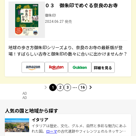
０３ 御朱印でめぐる奈良のお寺
御朱印
2024.06.27 発売
地球の歩き方御朱印シリーズより、奈良のお寺の最新版が登
場！すばらしい古寺と御朱印の数々に合いに出かけませんか？
詳細を見る
…
1
2
3
16
AD
AD
人気の国と地域から探す
イタリア
イタリアは歴史、文化、グルメ、自然と多彩な魅力にあふ
れた国。
ローマ
の古代遺跡やフィレンツェのルネッサンス