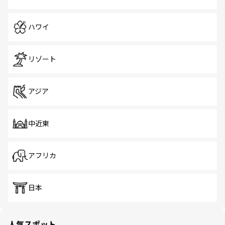
ハワイ
リゾート
アジア
中近東
アフリカ
日本
人気スポット