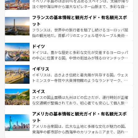
景など、自然景観も見逃せない。観光の合間には、本場の
イベリア半島のほぼ80％を占めるスペインは、太陽が降り
ピザやパスタなど、絶品のイタリア料理を堪能することも
注ぐ地中海沿岸から雄大なピレネー山脈まで、多彩な自然
できる。朝目覚めてから夜眠るまで、すべての瞬間を楽し
と文化が詰まったヨーロッパ屈指の旅行先だ。多様な地域
フランスの基本情報と観光ガイド・有名観光スポ
ませてくれるイタリアで、忘れられない旅をしてみよう！
文化が根付くこの国では、情熱的なフラメンコ、熱気あふ
なお、新着のイタリア情報は
コンテンツ一覧
を参照してほ
れる闘牛、そして美味しいタパスが生活の一部となってい
ット
しい。
る。首都マドリードの洗練された雰囲気や、バルセロナの
フランスは、世界中の旅行者を魅了し続けるヨーロッパ屈
アートに溢れた街角から、地方では古代ローマ遺跡や中世
指の観光地だ。首都パリのエッフェル塔やルーブル美術館
の城塞都市、穏やかなビーチリゾートまで多彩な表情を見
といった象徴的なスポットから、田舎町の古風な美しさま
せる。地方によって風土や気候が異なるスペインはその個
ドイツ
で、幅広い魅力が詰まっている。華麗な宮殿、歴史的な大
性で訪れる人を魅了する。 なお、新着のスペイン情報は
コ
聖堂、美しいビーチ、そして豊かな自然が、訪れる者を心
ドイツは、豊かな歴史と多彩な文化が交差するヨーロッパ
ンテンツ一覧
を参照してほしい。
から魅了する。また、フランスは美食の国としても知ら
の中心に位置する国。中世の街並みが残るロマンチック街
れ、フランス料理はユネスコ無形文化遺産にも登録されて
道から、未来を先取りするようなモダンな都市まで多様な
イギリス
いる。シャンパンの発祥地であるランス、プロヴァンスの
顔を持つこの国は、どこを歩いても飽きることがない。ベ
香り高いラベンダー畑など、多彩な楽しみ方が可能だ。さ
ルリンの文化的活気、バイエルン州のアルプスの絶景、そ
イギリスは、古きよき伝統と最先端が共存する国。ウェス
らに、パリ以外の地域にも魅力が溢れており、どの街角に
してライン川沿いのワイン畑といった風景は必見。ビール
トミンスター寺院や大英博物館のようなランドマーク、歴
も豊かな歴史と文化が息づいている。パリ以外の個性あふ
とソーセージを味わいながら地元の人と過ごす楽しい時間
史ある大学都市、美しい丘陵地帯や牧歌的な風景など、エ
れる地方に足を運ぶとそれぞれで全く異なる文化を体験で
スイス
は、お酒好きな人にはぜひ体験してほしい。 なお、新着の
リアごとに異なる魅力がある。また、優雅なアフタヌーン
きるだろう。 なお、新着のフランス情報は
コンテンツ一覧
ドイツ情報は
コンテンツ一覧
を参照してほしい。
ティー、ビール好きにはたまらない英国パブ、サッカー観
スイスの国土面積は九州ほどの広さだが、運行時刻が正確
を参照してほしい。
戦など、本場だからこそできる体験も豊富。イギリスを旅
な交通網が整備されており、初心者でも安心して個人旅行
して楽しみつくそう。 なお、新着のイギリス情報は
コンテ
を楽しめる。日本同様に時刻表どおりの旅が可能だ。中世
アメリカの基本情報と観光ガイド・有名観光スポ
ンツ一覧
を参照してほしい。
の建物がそのまま残る町や、スイスならではのユニークな
博物館もあり、アルプス観光だけでなく町歩きも満喫する
ット
ことができる。国民の所得が高いため物価も高いが、旅行
アメリカ合衆国は、広大な土地と多様な文化が魅力の国。
者向けの交通パス提供のサービスもあり、うまく活用すれ
東海岸の都市部から西海岸のカリフォルニアまで、訪れる
ば市内交通費無料で観光を楽しむこともできる。 なお、新
場所ごとに異なる風景と体験が待っている。ニューヨーク