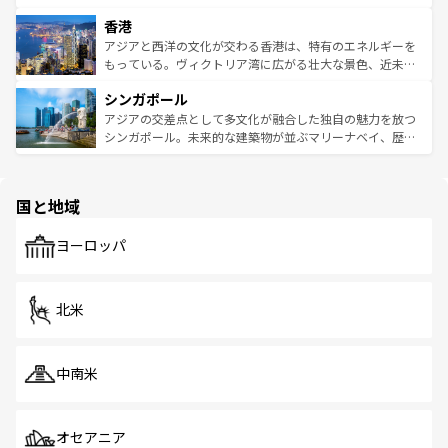
世界中の食通を魅了してやまないベトナム料理も魅力のひ
寺院や市場がいたるところに点在し、古きよき文化と現代
香港
とつ。フォーやバインミー、ベトナムコーヒーなどは、ぜ
の活気が交差している。北部ではチェンマイなどの山岳地
ひ現地で味わいたい。どの地域を訪れてもあたたかい人々
帯で自然と触れ合い、南部ではプーケットやクラビの美し
アジアと西洋の文化が交わる香港は、特有のエネルギーを
が旅行者を迎えてくれるので、きっと忘れられない旅にな
いビーチでリゾート気分を楽しむことができる。タイ料理
もっている。ヴィクトリア湾に広がる壮大な景色、近未来
るはずだ。 なお、新着のベトナム情報は
コンテンツ一覧
を
は世界的に有名で、屋台から高級レストランまで味覚を刺
的なアートスポット、そして歴史と現代が融合した町並
参照してほしい。
シンガポール
激する。気候は一年中温暖で、どの季節にも異なる楽しみ
み、どこを訪れても感動するはず。観光スポットが密集し
が待っている。親しみやすいタイの人々、仏教を中心とし
ており、効率よく見どころを回れるのも魅力。息をのむよ
アジアの交差点として多文化が融合した独自の魅力を放つ
た文化、そして多様な観光資源が、訪れる旅人を魅了し続
うな絶景から文化的な体験まで、香港を存分に楽しみ尽く
シンガポール。未来的な建築物が並ぶマリーナベイ、歴史
ける。 なお、新着のタイ情報は
コンテンツ一覧
を参照して
そう。 なお、新着の香港情報は
コンテンツ一覧
を参照して
と伝統を感じられるエスニックタウン、多数の緑豊かな公
ほしい。
ほしい。
園や自然保護区など、自然が調和した近代的な景観と文化
の多様性あふれるカラフルな町は、どこを歩いても新しい
国と地域
発見がある。さらに、治安のよさや充実した公共交通機関
も、旅行者にとっては魅力的なポイント。グルメも豊富
で、ホーカーズは地元の風情を楽しめる外せないスポット
ヨーロッパ
だ。訪れる人を飽きさせないシンガポールで、多様な魅力
を体感しよう。 なお、新着のシンガポール情報は
コンテン
ツ一覧
を参照してほしい。
北米
中南米
オセアニア