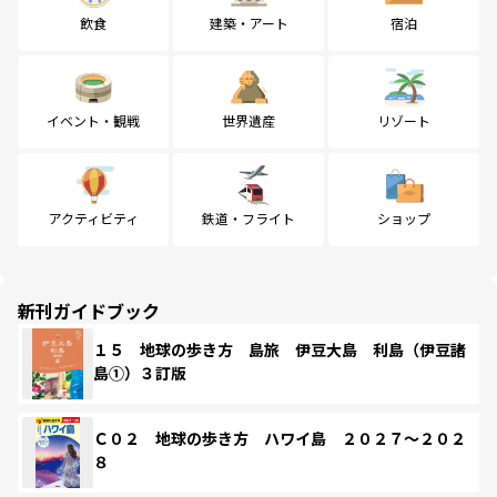
飲食
建築・アート
宿泊
イベント・観戦
世界遺産
リゾート
アクティビティ
鉄道・フライト
ショップ
新刊ガイドブック
１５ 地球の歩き方 島旅 伊豆大島 利島（伊豆諸
島①）３訂版
Ｃ０２ 地球の歩き方 ハワイ島 ２０２７～２０２
８