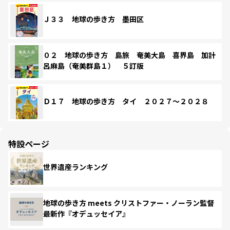
Ｊ３３ 地球の歩き方 墨田区
０２ 地球の歩き方 島旅 奄美大島 喜界島 加計
呂麻島（奄美群島１） ５訂版
Ｄ１７ 地球の歩き方 タイ ２０２７～２０２８
特設ページ
世界遺産ランキング
地球の歩き方 meets クリストファー・ノーラン監督
最新作『オデュッセイア』