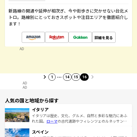
新路線の開通や延伸が相次ぎ、今や街歩きに欠かせない台北メ
トロ。路線別にとっておきスポットや注目エリアを徹底紹介し
ます！
詳細を見る
AD
…
1
14
15
16
AD
AD
人気の国と地域から探す
イタリア
イタリアは歴史、文化、グルメ、自然と多彩な魅力にあふ
れた国。
ローマ
の古代遺跡やフィレンツェのルネッサンス
美術、ヴェネツィアの運河など、歴史あるスポットはもち
スペイン
ろん、トスカーナの美しい田園風景やアマルフィ海岸の絶