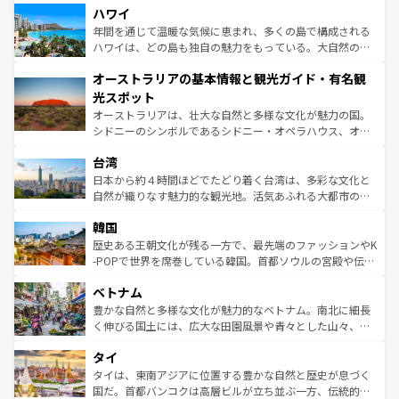
着のスイス情報は
コンテンツ一覧
を参照してほしい。
ハワイ
のような巨大都市は、観光、ショッピング、エンターテイ
ンメントが詰まった刺激的なスポットだ。一方、アメリカ
年間を通じて温暖な気候に恵まれ、多くの島で構成される
西部には大自然が広がり、グランドキャニオンやイエロー
ハワイは、どの島も独自の魅力をもっている。大自然の神
ストーン国立公園といった絶景が堪能できる。さらに、南
秘を感じたいなら、火山が生み出した壮大な景観を誇るハ
オーストラリアの基本情報と観光ガイド・有名観
部のニューオーリンズでは、音楽と美食が融合した独特の
ワイ島は見逃せない。また、定番の観光地といえばオアフ
文化が魅力。旅行者はアメリカの各地域で異なる魅力を楽
島だが、静かな自然を求めるならマウイ島やカウアイ島が
光スポット
しみながら、その多様性と豊かな歴史を感じることができ
おすすめ。エメラルドグリーンに輝く海をはじめ、豊かな
オーストラリアは、壮大な自然と多様な文化が魅力の国。
るだろう。車でのロードトリップや列車の旅も、アメリカ
文化や歴史が息づいている。「アロハスピリット」と呼ば
シドニーのシンボルであるシドニー・オペラハウス、オー
ならではの贅沢な旅のスタイルだ。 なお、新着のアメリカ
れるおもてなしの心で訪れる人々を迎えてくれるハワイの
ストラリア東海岸北部に広がる大サンゴ礁地帯グレートバ
情報は
コンテンツ一覧
を参照してほしい。
人々、おいしいローカルフードやハワイアンミュージッ
台湾
リアリーフや大陸中央部にそびえるウルル（エアーズロッ
ク、伝統的なフラダンスなど、すべてがハワイの魅力を彩
ク）、タスマニアの美しい原生林やケアンズの熱帯雨林な
日本から約４時間ほどでたどり着く台湾は、多彩な文化と
っている。訪れるたびに新しい発見と感動が待っているハ
ど、見どころがたくさん。また、カフェやワイン、オージ
自然が織りなす魅力的な観光地。活気あふれる大都市の台
ワイを、存分に味わってほしい。 なお、新着のハワイ情報
ービーフなどの食文化も豊かで、美味しいものであふれて
北やノスタルジックな町並みが人気な九份（ジォウフェ
は
コンテンツ一覧
を参照してほしい。
韓国
いる。アクティビティも充実しており、サーフィンやダイ
ン）、静ひつな山岳地帯である台湾東部など、都市の喧騒
ビング、ハイキングなど、アウトドア好きにはたまらな
と山間の静けさが共存しており、訪れる人に新しい発見と
歴史ある王朝文化が残る一方で、最先端のファッションやK
い。オーストラリアの多彩な魅力を存分に味わいつくそ
驚きをもたらしてくれる。また、奥深い台湾の食文化も魅
-POPで世界を席巻している韓国。首都ソウルの宮殿や伝統
う。 なお、新着のオーストラリア情報は
コンテンツ一覧
を
力で、夜市などの屋台グルメから高級料理、ヘルシーで美
家屋が並ぶエリアでは韓国の歴史と文化に浸ることがで
参照してほしい。
ベトナム
容にもいいと評判のスイーツなど、バラエティ豊かな料理
き、地方に足を延ばせば四季折々の自然美を楽しむことが
が味わえる。 なお、新着の台湾情報は
コンテンツ一覧
を参
できる。そして、キムチや焼肉、絶品のストリートフード
豊かな自然と多様な文化が魅力的なベトナム。南北に細長
照してほしい。
まで、さまざまな韓国料理が待っている。夜には、韓国な
く伸びる国土には、広大な田園風景や青々とした山々、世
らではのナイトライフも堪能できる。あたたかいホスピタ
界遺産に登録された壮大な自然景観が点在し、都市部では
タイ
リティに包まれながら、韓国の多彩な魅力を心ゆくまで味
急速な発展と共に伝統が息づく。ハノイの古い町並みやホ
わってみてほしい。 なお、新着の韓国情報は
コンテンツ一
ーチミン市のフランス統治時代の建物も、独特の雰囲気を
タイは、東南アジアに位置する豊かな自然と歴史が息づく
覧
を参照してほしい。
醸し出している。また、バラエティの豊かさとおいしさで
国だ。首都バンコクは高層ビルが立ち並ぶ一方、伝統的な