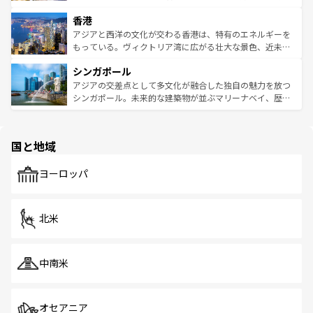
世界中の食通を魅了してやまないベトナム料理も魅力のひ
寺院や市場がいたるところに点在し、古きよき文化と現代
香港
とつ。フォーやバインミー、ベトナムコーヒーなどは、ぜ
の活気が交差している。北部ではチェンマイなどの山岳地
ひ現地で味わいたい。どの地域を訪れてもあたたかい人々
帯で自然と触れ合い、南部ではプーケットやクラビの美し
アジアと西洋の文化が交わる香港は、特有のエネルギーを
が旅行者を迎えてくれるので、きっと忘れられない旅にな
いビーチでリゾート気分を楽しむことができる。タイ料理
もっている。ヴィクトリア湾に広がる壮大な景色、近未来
るはずだ。 なお、新着のベトナム情報は
コンテンツ一覧
を
は世界的に有名で、屋台から高級レストランまで味覚を刺
的なアートスポット、そして歴史と現代が融合した町並
参照してほしい。
シンガポール
激する。気候は一年中温暖で、どの季節にも異なる楽しみ
み、どこを訪れても感動するはず。観光スポットが密集し
が待っている。親しみやすいタイの人々、仏教を中心とし
ており、効率よく見どころを回れるのも魅力。息をのむよ
アジアの交差点として多文化が融合した独自の魅力を放つ
た文化、そして多様な観光資源が、訪れる旅人を魅了し続
うな絶景から文化的な体験まで、香港を存分に楽しみ尽く
シンガポール。未来的な建築物が並ぶマリーナベイ、歴史
ける。 なお、新着のタイ情報は
コンテンツ一覧
を参照して
そう。 なお、新着の香港情報は
コンテンツ一覧
を参照して
と伝統を感じられるエスニックタウン、多数の緑豊かな公
ほしい。
ほしい。
園や自然保護区など、自然が調和した近代的な景観と文化
の多様性あふれるカラフルな町は、どこを歩いても新しい
国と地域
発見がある。さらに、治安のよさや充実した公共交通機関
も、旅行者にとっては魅力的なポイント。グルメも豊富
で、ホーカーズは地元の風情を楽しめる外せないスポット
ヨーロッパ
だ。訪れる人を飽きさせないシンガポールで、多様な魅力
を体感しよう。 なお、新着のシンガポール情報は
コンテン
ツ一覧
を参照してほしい。
北米
中南米
オセアニア