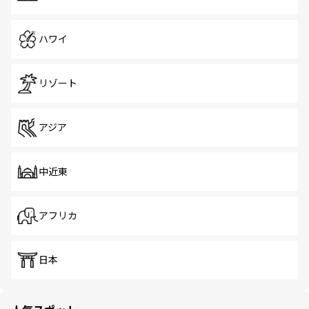
ハワイ
リゾート
アジア
中近東
アフリカ
日本