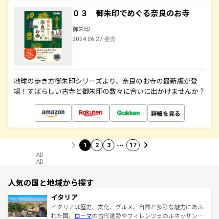
０３ 御朱印でめぐる奈良のお寺
御朱印
2024.06.27 発売
地球の歩き方御朱印シリーズより、奈良のお寺の最新版が登
場！すばらしい古寺と御朱印の数々に合いに出かけませんか？
詳細を見る
…
1
2
3
17
AD
AD
人気の国と地域から探す
イタリア
イタリアは歴史、文化、グルメ、自然と多彩な魅力にあふ
れた国。
ローマ
の古代遺跡やフィレンツェのルネッサンス