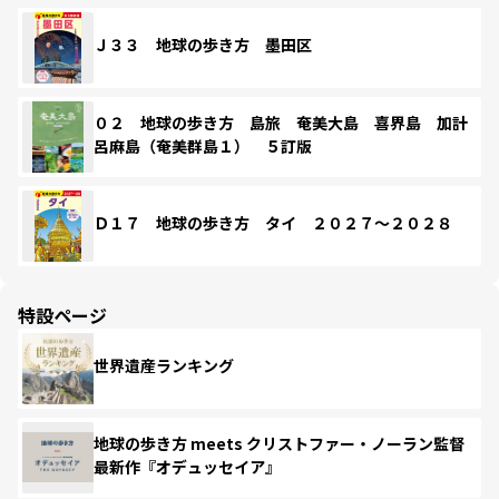
Ｊ３３ 地球の歩き方 墨田区
０２ 地球の歩き方 島旅 奄美大島 喜界島 加計
呂麻島（奄美群島１） ５訂版
Ｄ１７ 地球の歩き方 タイ ２０２７～２０２８
特設ページ
世界遺産ランキング
地球の歩き方 meets クリストファー・ノーラン監督
最新作『オデュッセイア』