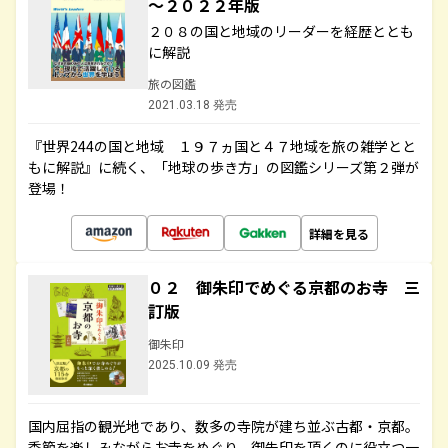
～２０２２年版
２０８の国と地域のリーダーを経歴ととも
に解説
旅の図鑑
2021.03.18 発売
『世界244の国と地域 １９７ヵ国と４７地域を旅の雑学とと
もに解説』に続く、「地球の歩き方」の図鑑シリーズ第２弾が
登場！
詳細を見る
０２ 御朱印でめぐる京都のお寺 三
訂版
御朱印
2025.10.09 発売
国内屈指の観光地であり、数多の寺院が建ち並ぶ古都・京都。
季節を楽しみながらお寺をめぐり、御朱印を頂くのに役立つ一