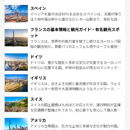
美術、ヴェネツィアの運河など、歴史あるスポットはもち
スペイン
ろん、トスカーナの美しい田園風景やアマルフィ海岸の絶
景など、自然景観も見逃せない。観光の合間には、本場の
イベリア半島のほぼ80％を占めるスペインは、太陽が降り
ピザやパスタなど、絶品のイタリア料理を堪能することも
注ぐ地中海沿岸から雄大なピレネー山脈まで、多彩な自然
できる。朝目覚めてから夜眠るまで、すべての瞬間を楽し
と文化が詰まったヨーロッパ屈指の旅行先だ。多様な地域
フランスの基本情報と観光ガイド・有名観光スポ
ませてくれるイタリアで、忘れられない旅をしてみよう！
文化が根付くこの国では、情熱的なフラメンコ、熱気あふ
なお、新着のイタリア情報は
コンテンツ一覧
を参照してほ
れる闘牛、そして美味しいタパスが生活の一部となってい
ット
しい。
る。首都マドリードの洗練された雰囲気や、バルセロナの
フランスは、世界中の旅行者を魅了し続けるヨーロッパ屈
アートに溢れた街角から、地方では古代ローマ遺跡や中世
指の観光地だ。首都パリのエッフェル塔やルーブル美術館
の城塞都市、穏やかなビーチリゾートまで多彩な表情を見
といった象徴的なスポットから、田舎町の古風な美しさま
せる。地方によって風土や気候が異なるスペインはその個
ドイツ
で、幅広い魅力が詰まっている。華麗な宮殿、歴史的な大
性で訪れる人を魅了する。 なお、新着のスペイン情報は
コ
聖堂、美しいビーチ、そして豊かな自然が、訪れる者を心
ドイツは、豊かな歴史と多彩な文化が交差するヨーロッパ
ンテンツ一覧
を参照してほしい。
から魅了する。また、フランスは美食の国としても知ら
の中心に位置する国。中世の街並みが残るロマンチック街
れ、フランス料理はユネスコ無形文化遺産にも登録されて
道から、未来を先取りするようなモダンな都市まで多様な
イギリス
いる。シャンパンの発祥地であるランス、プロヴァンスの
顔を持つこの国は、どこを歩いても飽きることがない。ベ
香り高いラベンダー畑など、多彩な楽しみ方が可能だ。さ
ルリンの文化的活気、バイエルン州のアルプスの絶景、そ
イギリスは、古きよき伝統と最先端が共存する国。ウェス
らに、パリ以外の地域にも魅力が溢れており、どの街角に
してライン川沿いのワイン畑といった風景は必見。ビール
トミンスター寺院や大英博物館のようなランドマーク、歴
も豊かな歴史と文化が息づいている。パリ以外の個性あふ
とソーセージを味わいながら地元の人と過ごす楽しい時間
史ある大学都市、美しい丘陵地帯や牧歌的な風景など、エ
れる地方に足を運ぶとそれぞれで全く異なる文化を体験で
スイス
は、お酒好きな人にはぜひ体験してほしい。 なお、新着の
リアごとに異なる魅力がある。また、優雅なアフタヌーン
きるだろう。 なお、新着のフランス情報は
コンテンツ一覧
ドイツ情報は
コンテンツ一覧
を参照してほしい。
ティー、ビール好きにはたまらない英国パブ、サッカー観
スイスの国土面積は九州ほどの広さだが、運行時刻が正確
を参照してほしい。
戦など、本場だからこそできる体験も豊富。イギリスを旅
な交通網が整備されており、初心者でも安心して個人旅行
して楽しみつくそう。 なお、新着のイギリス情報は
コンテ
を楽しめる。日本同様に時刻表どおりの旅が可能だ。中世
アメリカ
ンツ一覧
を参照してほしい。
の建物がそのまま残る町や、スイスならではのユニークな
博物館もあり、アルプス観光だけでなく町歩きも満喫する
アメリカ合衆国は、広大な土地と多様な文化が魅力の国。