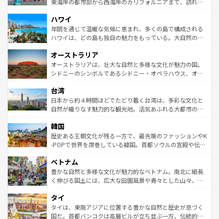
ことができる。国民の所得が高いため物価も高いが、旅行
東海岸の都市部から西海岸のカリフォルニアまで、訪れる
者向けの交通パス提供のサービスもあり、うまく活用すれ
場所ごとに異なる風景と体験が待っている。ニューヨーク
ハワイ
ば市内交通費無料で観光を楽しむこともできる。 なお、新
のような巨大都市は、観光、ショッピング、エンターテイ
着のスイス情報は
コンテンツ一覧
を参照してほしい。
ンメントが詰まった刺激的なスポットだ。一方、アメリカ
年間を通じて温暖な気候に恵まれ、多くの島で構成される
西部には大自然が広がり、グランドキャニオンやイエロー
ハワイは、どの島も独自の魅力をもっている。大自然の神
ストーン国立公園といった絶景が堪能できる。さらに、南
秘を感じたいなら、火山が生み出した壮大な景観を誇るハ
オーストラリア
部のニューオーリンズでは、音楽と美食が融合した独特の
ワイ島は見逃せない。また、定番の観光地といえばオアフ
文化が魅力。旅行者はアメリカの各地域で異なる魅力を楽
島だが、静かな自然を求めるならマウイ島やカウアイ島が
オーストラリアは、壮大な自然と多様な文化が魅力の国。
しみながら、その多様性と豊かな歴史を感じることができ
おすすめ。エメラルドグリーンに輝く海をはじめ、豊かな
シドニーのシンボルであるシドニー・オペラハウス、オー
るだろう。車でのロードトリップや列車の旅も、アメリカ
文化や歴史が息づいている。「アロハスピリット」と呼ば
ストラリア東海岸北部に広がる大サンゴ礁地帯グレートバ
ならではの贅沢な旅のスタイルだ。 なお、新着のアメリカ
台湾
れるおもてなしの心で訪れる人々を迎えてくれるハワイの
リアリーフや大陸中央部にそびえるウルル（エアーズロッ
情報は
コンテンツ一覧
を参照してほしい。
人々、おいしいローカルフードやハワイアンミュージッ
ク）、タスマニアの美しい原生林やケアンズの熱帯雨林な
日本から約４時間ほどでたどり着く台湾は、多彩な文化と
ク、伝統的なフラダンスなど、すべてがハワイの魅力を彩
ど、見どころがたくさん。また、カフェやワイン、オージ
自然が織りなす魅力的な観光地。活気あふれる大都市の台
っている。訪れるたびに新しい発見と感動が待っているハ
ービーフなどの食文化も豊かで、美味しいものであふれて
北やノスタルジックな町並みが人気な九份（ジォウフェ
ワイを、存分に味わってほしい。 なお、新着のハワイ情報
韓国
いる。アクティビティも充実しており、サーフィンやダイ
ン）、静ひつな山岳地帯である台湾東部など、都市の喧騒
は
コンテンツ一覧
を参照してほしい。
ビング、ハイキングなど、アウトドア好きにはたまらな
と山間の静けさが共存しており、訪れる人に新しい発見と
歴史ある王朝文化が残る一方で、最先端のファッションやK
い。オーストラリアの多彩な魅力を存分に味わいつくそ
驚きをもたらしてくれる。また、奥深い台湾の食文化も魅
-POPで世界を席巻している韓国。首都ソウルの宮殿や伝統
う。 なお、新着のオーストラリア情報は
コンテンツ一覧
を
力で、夜市などの屋台グルメから高級料理、ヘルシーで美
家屋が並ぶエリアでは韓国の歴史と文化に浸ることがで
参照してほしい。
ベトナム
容にもいいと評判のスイーツなど、バラエティ豊かな料理
き、地方に足を延ばせば四季折々の自然美を楽しむことが
が味わえる。 なお、新着の台湾情報は
コンテンツ一覧
を参
できる。そして、キムチや焼肉、絶品のストリートフード
豊かな自然と多様な文化が魅力的なベトナム。南北に細長
照してほしい。
まで、さまざまな韓国料理が待っている。夜には、韓国な
く伸びる国土には、広大な田園風景や青々とした山々、世
らではのナイトライフも堪能できる。あたたかいホスピタ
界遺産に登録された壮大な自然景観が点在し、都市部では
タイ
リティに包まれながら、韓国の多彩な魅力を心ゆくまで味
急速な発展と共に伝統が息づく。ハノイの古い町並みやホ
わってみてほしい。 なお、新着の韓国情報は
コンテンツ一
ーチミン市のフランス統治時代の建物も、独特の雰囲気を
タイは、東南アジアに位置する豊かな自然と歴史が息づく
覧
を参照してほしい。
醸し出している。また、バラエティの豊かさとおいしさで
国だ。首都バンコクは高層ビルが立ち並ぶ一方、伝統的な