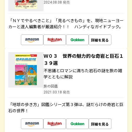
2024.08.08 発売
「ＮＹでやるべきこと」「見るべきもの」を、現地ニューヨー
カーと達人編集者が厳選紹介！！ ハンディなガイドブック。
詳細を見る
Ｗ０３ 世界の魅力的な奇岩と巨石１
３９選
不思議とロマンに満ちた岩石の謎を旅の雑
学とともに解説
旅の図鑑
2021.03.18 発売
「地球の歩き方」図鑑シリーズ第３弾は、謎だらけの奇岩と巨
石の世界！
詳細を見る