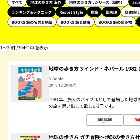
すべて
地球の歩き方 海外
地球の歩き方 Jシリーズ（国内）
aru
ランキング&テクニック
Resort Style
島旅
御朱印
歴史時代
BOOKS 旅の名言＆絶景
BOOKS 旅と健康
BOOKS 旅の読み物
1〜20件/304件中 を表示
地球の歩き方 3 インド・ネパール 1982
D-Books
2018.12.20 発売
1981年、旅人のバイブルとして登場した地
の旅を思い出して欲しい1冊です。
地球の歩き方 ガチ冒険～地球の歩き方