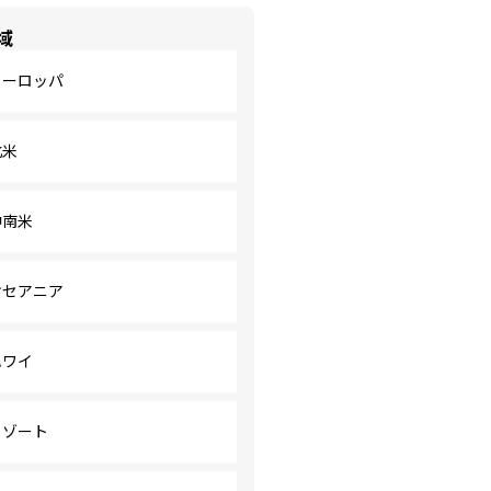
域
ヨーロッパ
北米
中南米
オセアニア
ハワイ
リゾート