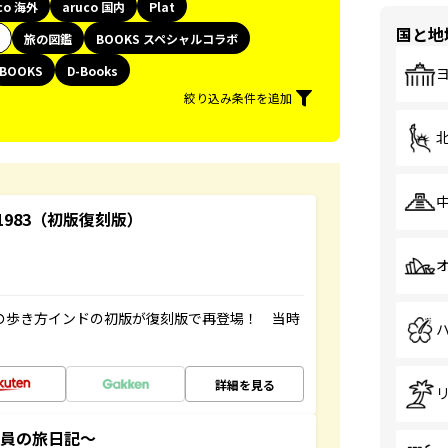
co 海外
aruco 国内
Plat
国と地
旅の図鑑
BOOKS スペシャルコラボ
BOOKS
D-Books
絞り込み条件を追加
-1983（初版復刻版）
球の歩き方インドの初版が復刻版で再登場！ 当時
詳細を見る
社員の旅日記～