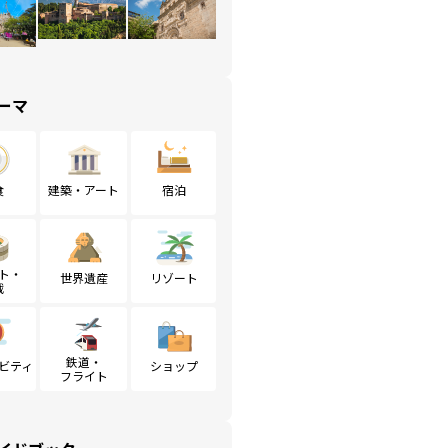
ーマ
食
建築・アート
宿泊
ト・
世界遺産
リゾート
戦
鉄道・
ビティ
ショップ
フライト