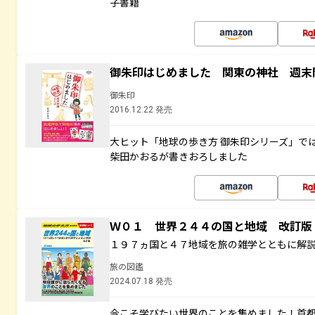
子書籍
御朱印はじめました 関東の神社 週末
御朱印
2016.12.22 発売
大ヒット「地球の歩き方 御朱印シリーズ」で
柴田かおるが書きおろしました
Ｗ０１ 世界２４４の国と地域 改訂版
１９７ヵ国と４７地域を旅の雑学とともに解
旅の図鑑
2024.07.18 発売
今こそ学びたい世界のことを集めました！首