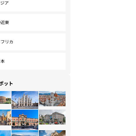
アジア
中近東
アフリカ
日本
ポット