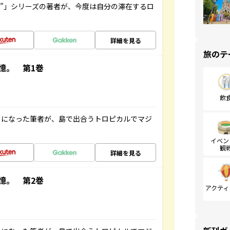
ト”」シリーズの著者が、今度は自分の滞在するロ
詳細を見る
旅のテ
憶。 第1巻
飲
とになった筆者が、島で出合うトロピカルでマジ
イベン
観
詳細を見る
憶。 第2巻
アクティ