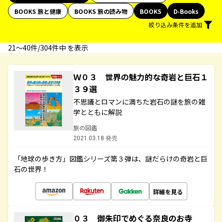
BOOKS 旅と健康
BOOKS 旅の読み物
BOOKS
D-Books
絞り込み条件を追加
21〜40件/304件中 を表示
Ｗ０３ 世界の魅力的な奇岩と巨石１
３９選
不思議とロマンに満ちた岩石の謎を旅の雑
学とともに解説
旅の図鑑
2021.03.18 発売
「地球の歩き方」図鑑シリーズ第３弾は、謎だらけの奇岩と巨
石の世界！
詳細を見る
０３ 御朱印でめぐる奈良のお寺