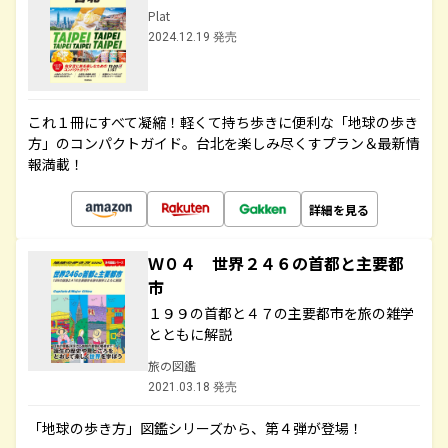
Plat
2024.12.19 発売
これ１冊にすべて凝縮！軽くて持ち歩きに便利な「地球の歩き
方」のコンパクトガイド。台北を楽しみ尽くすプラン＆最新情
報満載！
詳細を見る
Ｗ０４ 世界２４６の首都と主要都
市
１９９の首都と４７の主要都市を旅の雑学
とともに解説
旅の図鑑
2021.03.18 発売
「地球の歩き方」図鑑シリーズから、第４弾が登場！