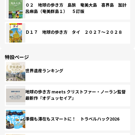
０２ 地球の歩き方 島旅 奄美大島 喜界島 加計
呂麻島（奄美群島１） ５訂版
Ｄ１７ 地球の歩き方 タイ ２０２７～２０２８
特設ページ
世界遺産ランキング
地球の歩き方 meets クリストファー・ノーラン監督
最新作『オデュッセイア』
準備も滞在もスマートに！ トラベルハック2026