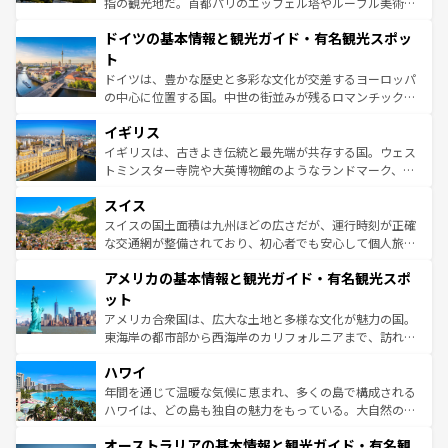
指の観光地だ。首都パリのエッフェル塔やルーブル美術館
の城塞都市、穏やかなビーチリゾートまで多彩な表情を見
といった象徴的なスポットから、田舎町の古風な美しさま
せる。地方によって風土や気候が異なるスペインはその個
ドイツの基本情報と観光ガイド・有名観光スポッ
で、幅広い魅力が詰まっている。華麗な宮殿、歴史的な大
性で訪れる人を魅了する。 なお、新着のスペイン情報は
コ
聖堂、美しいビーチ、そして豊かな自然が、訪れる者を心
ト
ンテンツ一覧
を参照してほしい。
から魅了する。また、フランスは美食の国としても知ら
ドイツは、豊かな歴史と多彩な文化が交差するヨーロッパ
れ、フランス料理はユネスコ無形文化遺産にも登録されて
の中心に位置する国。中世の街並みが残るロマンチック街
いる。シャンパンの発祥地であるランス、プロヴァンスの
道から、未来を先取りするようなモダンな都市まで多様な
香り高いラベンダー畑など、多彩な楽しみ方が可能だ。さ
イギリス
顔を持つこの国は、どこを歩いても飽きることがない。ベ
らに、パリ以外の地域にも魅力が溢れており、どの街角に
ルリンの文化的活気、バイエルン州のアルプスの絶景、そ
イギリスは、古きよき伝統と最先端が共存する国。ウェス
も豊かな歴史と文化が息づいている。パリ以外の個性あふ
してライン川沿いのワイン畑といった風景は必見。ビール
トミンスター寺院や大英博物館のようなランドマーク、歴
れる地方に足を運ぶとそれぞれで全く異なる文化を体験で
とソーセージを味わいながら地元の人と過ごす楽しい時間
史ある大学都市、美しい丘陵地帯や牧歌的な風景など、エ
きるだろう。 なお、新着のフランス情報は
コンテンツ一覧
スイス
は、お酒好きな人にはぜひ体験してほしい。 なお、新着の
リアごとに異なる魅力がある。また、優雅なアフタヌーン
を参照してほしい。
ドイツ情報は
コンテンツ一覧
を参照してほしい。
ティー、ビール好きにはたまらない英国パブ、サッカー観
スイスの国土面積は九州ほどの広さだが、運行時刻が正確
戦など、本場だからこそできる体験も豊富。イギリスを旅
な交通網が整備されており、初心者でも安心して個人旅行
して楽しみつくそう。 なお、新着のイギリス情報は
コンテ
を楽しめる。日本同様に時刻表どおりの旅が可能だ。中世
アメリカの基本情報と観光ガイド・有名観光スポ
ンツ一覧
を参照してほしい。
の建物がそのまま残る町や、スイスならではのユニークな
博物館もあり、アルプス観光だけでなく町歩きも満喫する
ット
ことができる。国民の所得が高いため物価も高いが、旅行
アメリカ合衆国は、広大な土地と多様な文化が魅力の国。
者向けの交通パス提供のサービスもあり、うまく活用すれ
東海岸の都市部から西海岸のカリフォルニアまで、訪れる
ば市内交通費無料で観光を楽しむこともできる。 なお、新
場所ごとに異なる風景と体験が待っている。ニューヨーク
着のスイス情報は
コンテンツ一覧
を参照してほしい。
ハワイ
のような巨大都市は、観光、ショッピング、エンターテイ
ンメントが詰まった刺激的なスポットだ。一方、アメリカ
年間を通じて温暖な気候に恵まれ、多くの島で構成される
西部には大自然が広がり、グランドキャニオンやイエロー
ハワイは、どの島も独自の魅力をもっている。大自然の神
ストーン国立公園といった絶景が堪能できる。さらに、南
秘を感じたいなら、火山が生み出した壮大な景観を誇るハ
オーストラリアの基本情報と観光ガイド・有名観
部のニューオーリンズでは、音楽と美食が融合した独特の
ワイ島は見逃せない。また、定番の観光地といえばオアフ