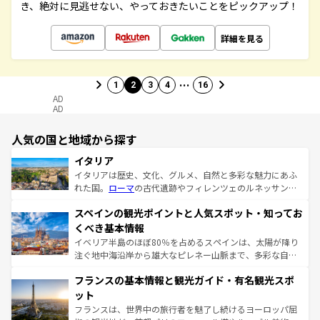
き、絶対に見逃せない、やっておきたいことをピックアップ！
詳細を見る
…
1
2
3
4
16
AD
AD
人気の国と地域から探す
イタリア
イタリアは歴史、文化、グルメ、自然と多彩な魅力にあふ
れた国。
ローマ
の古代遺跡やフィレンツェのルネッサンス
美術、ヴェネツィアの運河など、歴史あるスポットはもち
スペインの観光ポイントと人気スポット・知ってお
ろん、トスカーナの美しい田園風景やアマルフィ海岸の絶
景など、自然景観も見逃せない。観光の合間には、本場の
くべき基本情報
ピザやパスタなど、絶品のイタリア料理を堪能することも
イベリア半島のほぼ80％を占めるスペインは、太陽が降り
できる。朝目覚めてから夜眠るまで、すべての瞬間を楽し
注ぐ地中海沿岸から雄大なピレネー山脈まで、多彩な自然
ませてくれるイタリアで、忘れられない旅をしてみよう！
と文化が詰まったヨーロッパ屈指の旅行先だ。多様な地域
なお、新着のイタリア情報は
コンテンツ一覧
を参照してほ
フランスの基本情報と観光ガイド・有名観光スポ
文化が根付くこの国では、情熱的なフラメンコ、熱気あふ
しい。
れる闘牛、そして美味しいタパスが生活の一部となってい
ット
る。首都マドリードの洗練された雰囲気や、バルセロナの
フランスは、世界中の旅行者を魅了し続けるヨーロッパ屈
アートに溢れた街角から、地方では古代ローマ遺跡や中世