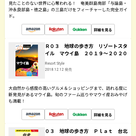
見たことのない世界に心奪われる！ 奄美群島南部「与論島・
沖永良部島・徳之島」の三島だけをフィーチャーした完全ガイ
ド。
詳細を見る
Ｒ０３ 地球の歩き方 リゾートスタ
イル マウイ島 ２０１９～２０２０
Resort Style
2018.12.12 発売
大自然から感度の高いグルメ＆ショッピングまで、訪れる度に
新発見があるマウイ島。旬のファーム巡りやマウイ産おみやげ
も満載！
詳細を見る
０３ 地球の歩き方 Ｐｌａｔ 台北