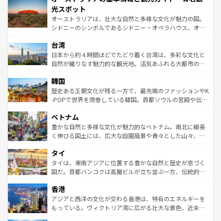
文化が魅力。旅行者はアメリカの各地域で異なる魅力を楽
島だが、静かな自然を求めるならマウイ島やカウアイ島が
光スポット
しみながら、その多様性と豊かな歴史を感じることができ
おすすめ。エメラルドグリーンに輝く海をはじめ、豊かな
オーストラリアは、壮大な自然と多様な文化が魅力の国。
るだろう。車でのロードトリップや列車の旅も、アメリカ
文化や歴史が息づいている。「アロハスピリット」と呼ば
シドニーのシンボルであるシドニー・オペラハウス、オー
ならではの贅沢な旅のスタイルだ。 なお、新着のアメリカ
れるおもてなしの心で訪れる人々を迎えてくれるハワイの
ストラリア東海岸北部に広がる大サンゴ礁地帯グレートバ
情報は
コンテンツ一覧
を参照してほしい。
人々、おいしいローカルフードやハワイアンミュージッ
台湾
リアリーフや大陸中央部にそびえるウルル（エアーズロッ
ク、伝統的なフラダンスなど、すべてがハワイの魅力を彩
ク）、タスマニアの美しい原生林やケアンズの熱帯雨林な
日本から約４時間ほどでたどり着く台湾は、多彩な文化と
っている。訪れるたびに新しい発見と感動が待っているハ
ど、見どころがたくさん。また、カフェやワイン、オージ
自然が織りなす魅力的な観光地。活気あふれる大都市の台
ワイを、存分に味わってほしい。 なお、新着のハワイ情報
ービーフなどの食文化も豊かで、美味しいものであふれて
北やノスタルジックな町並みが人気な九份（ジォウフェ
は
コンテンツ一覧
を参照してほしい。
韓国
いる。アクティビティも充実しており、サーフィンやダイ
ン）、静ひつな山岳地帯である台湾東部など、都市の喧騒
ビング、ハイキングなど、アウトドア好きにはたまらな
と山間の静けさが共存しており、訪れる人に新しい発見と
歴史ある王朝文化が残る一方で、最先端のファッションやK
い。オーストラリアの多彩な魅力を存分に味わいつくそ
驚きをもたらしてくれる。また、奥深い台湾の食文化も魅
-POPで世界を席巻している韓国。首都ソウルの宮殿や伝統
う。 なお、新着のオーストラリア情報は
コンテンツ一覧
を
力で、夜市などの屋台グルメから高級料理、ヘルシーで美
家屋が並ぶエリアでは韓国の歴史と文化に浸ることがで
参照してほしい。
ベトナム
容にもいいと評判のスイーツなど、バラエティ豊かな料理
き、地方に足を延ばせば四季折々の自然美を楽しむことが
が味わえる。 なお、新着の台湾情報は
コンテンツ一覧
を参
できる。そして、キムチや焼肉、絶品のストリートフード
豊かな自然と多様な文化が魅力的なベトナム。南北に細長
照してほしい。
まで、さまざまな韓国料理が待っている。夜には、韓国な
く伸びる国土には、広大な田園風景や青々とした山々、世
らではのナイトライフも堪能できる。あたたかいホスピタ
界遺産に登録された壮大な自然景観が点在し、都市部では
タイ
リティに包まれながら、韓国の多彩な魅力を心ゆくまで味
急速な発展と共に伝統が息づく。ハノイの古い町並みやホ
わってみてほしい。 なお、新着の韓国情報は
コンテンツ一
ーチミン市のフランス統治時代の建物も、独特の雰囲気を
タイは、東南アジアに位置する豊かな自然と歴史が息づく
覧
を参照してほしい。
醸し出している。また、バラエティの豊かさとおいしさで
国だ。首都バンコクは高層ビルが立ち並ぶ一方、伝統的な
世界中の食通を魅了してやまないベトナム料理も魅力のひ
寺院や市場がいたるところに点在し、古きよき文化と現代
香港
とつ。フォーやバインミー、ベトナムコーヒーなどは、ぜ
の活気が交差している。北部ではチェンマイなどの山岳地
ひ現地で味わいたい。どの地域を訪れてもあたたかい人々
帯で自然と触れ合い、南部ではプーケットやクラビの美し
アジアと西洋の文化が交わる香港は、特有のエネルギーを
が旅行者を迎えてくれるので、きっと忘れられない旅にな
いビーチでリゾート気分を楽しむことができる。タイ料理
もっている。ヴィクトリア湾に広がる壮大な景色、近未来
るはずだ。 なお、新着のベトナム情報は
コンテンツ一覧
を
は世界的に有名で、屋台から高級レストランまで味覚を刺
的なアートスポット、そして歴史と現代が融合した町並