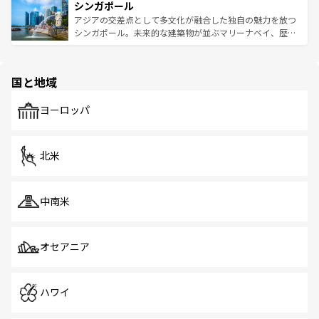
参照してほしい。
シンガポール
激する。気候は一年中温暖で、どの季節にも異なる楽しみ
み、どこを訪れても感動するはず。観光スポットが密集し
が待っている。親しみやすいタイの人々、仏教を中心とし
ており、効率よく見どころを回れるのも魅力。息をのむよ
アジアの交差点として多文化が融合した独自の魅力を放つ
た文化、そして多様な観光資源が、訪れる旅人を魅了し続
うな絶景から文化的な体験まで、香港を存分に楽しみ尽く
シンガポール。未来的な建築物が並ぶマリーナベイ、歴史
ける。 なお、新着のタイ情報は
コンテンツ一覧
を参照して
そう。 なお、新着の香港情報は
コンテンツ一覧
を参照して
と伝統を感じられるエスニックタウン、多数の緑豊かな公
ほしい。
ほしい。
園や自然保護区など、自然が調和した近代的な景観と文化
の多様性あふれるカラフルな町は、どこを歩いても新しい
国と地域
発見がある。さらに、治安のよさや充実した公共交通機関
も、旅行者にとっては魅力的なポイント。グルメも豊富
で、ホーカーズは地元の風情を楽しめる外せないスポット
ヨーロッパ
だ。訪れる人を飽きさせないシンガポールで、多様な魅力
を体感しよう。 なお、新着のシンガポール情報は
コンテン
ツ一覧
を参照してほしい。
北米
中南米
オセアニア
ハワイ