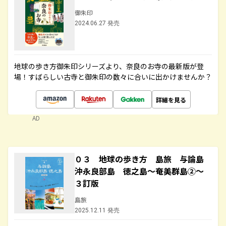
御朱印
2024.06.27 発売
地球の歩き方御朱印シリーズより、奈良のお寺の最新版が登
場！すばらしい古寺と御朱印の数々に合いに出かけませんか？
詳細を見る
AD
０３ 地球の歩き方 島旅 与論島
沖永良部島 徳之島～奄美群島②～
３訂版
島旅
2025.12.11 発売