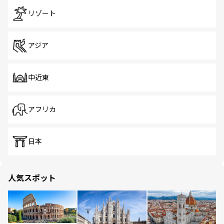
リゾート
アジア
中近東
アフリカ
日本
人気スポット