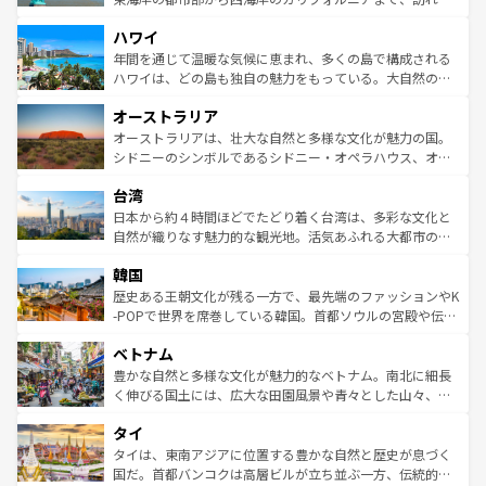
者向けの交通パス提供のサービスもあり、うまく活用すれ
場所ごとに異なる風景と体験が待っている。ニューヨーク
ハワイ
ば市内交通費無料で観光を楽しむこともできる。 なお、新
のような巨大都市は、観光、ショッピング、エンターテイ
着のスイス情報は
コンテンツ一覧
を参照してほしい。
ンメントが詰まった刺激的なスポットだ。一方、アメリカ
年間を通じて温暖な気候に恵まれ、多くの島で構成される
西部には大自然が広がり、グランドキャニオンやイエロー
ハワイは、どの島も独自の魅力をもっている。大自然の神
ストーン国立公園といった絶景が堪能できる。さらに、南
秘を感じたいなら、火山が生み出した壮大な景観を誇るハ
オーストラリア
部のニューオーリンズでは、音楽と美食が融合した独特の
ワイ島は見逃せない。また、定番の観光地といえばオアフ
文化が魅力。旅行者はアメリカの各地域で異なる魅力を楽
島だが、静かな自然を求めるならマウイ島やカウアイ島が
オーストラリアは、壮大な自然と多様な文化が魅力の国。
しみながら、その多様性と豊かな歴史を感じることができ
おすすめ。エメラルドグリーンに輝く海をはじめ、豊かな
シドニーのシンボルであるシドニー・オペラハウス、オー
るだろう。車でのロードトリップや列車の旅も、アメリカ
文化や歴史が息づいている。「アロハスピリット」と呼ば
ストラリア東海岸北部に広がる大サンゴ礁地帯グレートバ
ならではの贅沢な旅のスタイルだ。 なお、新着のアメリカ
台湾
れるおもてなしの心で訪れる人々を迎えてくれるハワイの
リアリーフや大陸中央部にそびえるウルル（エアーズロッ
情報は
コンテンツ一覧
を参照してほしい。
人々、おいしいローカルフードやハワイアンミュージッ
ク）、タスマニアの美しい原生林やケアンズの熱帯雨林な
日本から約４時間ほどでたどり着く台湾は、多彩な文化と
ク、伝統的なフラダンスなど、すべてがハワイの魅力を彩
ど、見どころがたくさん。また、カフェやワイン、オージ
自然が織りなす魅力的な観光地。活気あふれる大都市の台
っている。訪れるたびに新しい発見と感動が待っているハ
ービーフなどの食文化も豊かで、美味しいものであふれて
北やノスタルジックな町並みが人気な九份（ジォウフェ
ワイを、存分に味わってほしい。 なお、新着のハワイ情報
韓国
いる。アクティビティも充実しており、サーフィンやダイ
ン）、静ひつな山岳地帯である台湾東部など、都市の喧騒
は
コンテンツ一覧
を参照してほしい。
ビング、ハイキングなど、アウトドア好きにはたまらな
と山間の静けさが共存しており、訪れる人に新しい発見と
歴史ある王朝文化が残る一方で、最先端のファッションやK
い。オーストラリアの多彩な魅力を存分に味わいつくそ
驚きをもたらしてくれる。また、奥深い台湾の食文化も魅
-POPで世界を席巻している韓国。首都ソウルの宮殿や伝統
う。 なお、新着のオーストラリア情報は
コンテンツ一覧
を
力で、夜市などの屋台グルメから高級料理、ヘルシーで美
家屋が並ぶエリアでは韓国の歴史と文化に浸ることがで
参照してほしい。
ベトナム
容にもいいと評判のスイーツなど、バラエティ豊かな料理
き、地方に足を延ばせば四季折々の自然美を楽しむことが
が味わえる。 なお、新着の台湾情報は
コンテンツ一覧
を参
できる。そして、キムチや焼肉、絶品のストリートフード
豊かな自然と多様な文化が魅力的なベトナム。南北に細長
照してほしい。
まで、さまざまな韓国料理が待っている。夜には、韓国な
く伸びる国土には、広大な田園風景や青々とした山々、世
らではのナイトライフも堪能できる。あたたかいホスピタ
界遺産に登録された壮大な自然景観が点在し、都市部では
タイ
リティに包まれながら、韓国の多彩な魅力を心ゆくまで味
急速な発展と共に伝統が息づく。ハノイの古い町並みやホ
わってみてほしい。 なお、新着の韓国情報は
コンテンツ一
ーチミン市のフランス統治時代の建物も、独特の雰囲気を
タイは、東南アジアに位置する豊かな自然と歴史が息づく
覧
を参照してほしい。
醸し出している。また、バラエティの豊かさとおいしさで
国だ。首都バンコクは高層ビルが立ち並ぶ一方、伝統的な