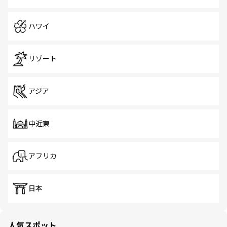
ハワイ
リゾート
アジア
中近東
アフリカ
日本
人気スポット