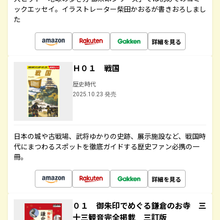
ックエッセイ。イラストレーター柴田かおるが書きおろしまし
た
詳細を見る
Ｈ０１ 戦国
歴史時代
2025.10.23 発売
日本の城や古戦場、武将ゆかりの史跡、展示施設など、戦国時
代にまつわるスポットを徹底ガイドする歴史ファン必携の一
冊。
詳細を見る
０１ 御朱印でめぐる鎌倉のお寺 三
十三観音完全掲載 三訂版