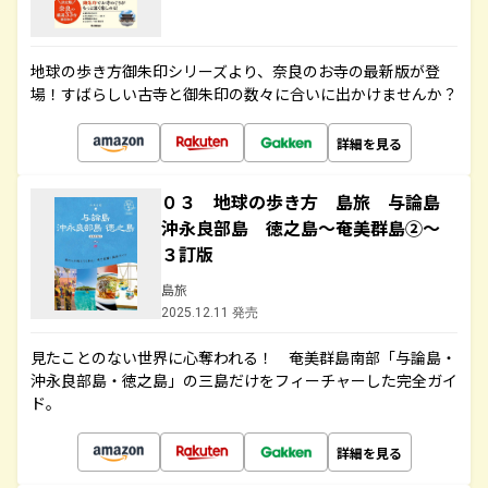
地球の歩き方御朱印シリーズより、奈良のお寺の最新版が登
場！すばらしい古寺と御朱印の数々に合いに出かけませんか？
詳細を見る
０３ 地球の歩き方 島旅 与論島
沖永良部島 徳之島～奄美群島②～
３訂版
島旅
2025.12.11 発売
見たことのない世界に心奪われる！ 奄美群島南部「与論島・
沖永良部島・徳之島」の三島だけをフィーチャーした完全ガイ
ド。
詳細を見る