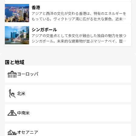
世界中の食通を魅了してやまないベトナム料理も魅力のひ
寺院や市場がいたるところに点在し、古きよき文化と現代
香港
とつ。フォーやバインミー、ベトナムコーヒーなどは、ぜ
の活気が交差している。北部ではチェンマイなどの山岳地
ひ現地で味わいたい。どの地域を訪れてもあたたかい人々
帯で自然と触れ合い、南部ではプーケットやクラビの美し
アジアと西洋の文化が交わる香港は、特有のエネルギーを
が旅行者を迎えてくれるので、きっと忘れられない旅にな
いビーチでリゾート気分を楽しむことができる。タイ料理
もっている。ヴィクトリア湾に広がる壮大な景色、近未来
るはずだ。 なお、新着のベトナム情報は
コンテンツ一覧
を
は世界的に有名で、屋台から高級レストランまで味覚を刺
的なアートスポット、そして歴史と現代が融合した町並
参照してほしい。
シンガポール
激する。気候は一年中温暖で、どの季節にも異なる楽しみ
み、どこを訪れても感動するはず。観光スポットが密集し
が待っている。親しみやすいタイの人々、仏教を中心とし
ており、効率よく見どころを回れるのも魅力。息をのむよ
アジアの交差点として多文化が融合した独自の魅力を放つ
た文化、そして多様な観光資源が、訪れる旅人を魅了し続
うな絶景から文化的な体験まで、香港を存分に楽しみ尽く
シンガポール。未来的な建築物が並ぶマリーナベイ、歴史
ける。 なお、新着のタイ情報は
コンテンツ一覧
を参照して
そう。 なお、新着の香港情報は
コンテンツ一覧
を参照して
と伝統を感じられるエスニックタウン、多数の緑豊かな公
ほしい。
ほしい。
園や自然保護区など、自然が調和した近代的な景観と文化
の多様性あふれるカラフルな町は、どこを歩いても新しい
国と地域
発見がある。さらに、治安のよさや充実した公共交通機関
も、旅行者にとっては魅力的なポイント。グルメも豊富
で、ホーカーズは地元の風情を楽しめる外せないスポット
ヨーロッパ
だ。訪れる人を飽きさせないシンガポールで、多様な魅力
を体感しよう。 なお、新着のシンガポール情報は
コンテン
ツ一覧
を参照してほしい。
北米
中南米
オセアニア