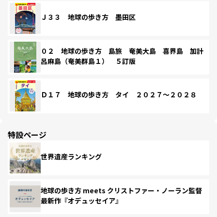
Ｊ３３ 地球の歩き方 墨田区
０２ 地球の歩き方 島旅 奄美大島 喜界島 加計
呂麻島（奄美群島１） ５訂版
Ｄ１７ 地球の歩き方 タイ ２０２７～２０２８
特設ページ
世界遺産ランキング
地球の歩き方 meets クリストファー・ノーラン監督
最新作『オデュッセイア』