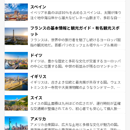
美術、ヴェネツィアの運河など、歴史あるスポットはもち
スペイン
ろん、トスカーナの美しい田園風景やアマルフィ海岸の絶
景など、自然景観も見逃せない。観光の合間には、本場の
イベリア半島のほぼ80％を占めるスペインは、太陽が降り
ピザやパスタなど、絶品のイタリア料理を堪能することも
注ぐ地中海沿岸から雄大なピレネー山脈まで、多彩な自然
できる。朝目覚めてから夜眠るまで、すべての瞬間を楽し
と文化が詰まったヨーロッパ屈指の旅行先だ。多様な地域
フランスの基本情報と観光ガイド・有名観光スポ
ませてくれるイタリアで、忘れられない旅をしてみよう！
文化が根付くこの国では、情熱的なフラメンコ、熱気あふ
なお、新着のイタリア情報は
コンテンツ一覧
を参照してほ
れる闘牛、そして美味しいタパスが生活の一部となってい
ット
しい。
る。首都マドリードの洗練された雰囲気や、バルセロナの
フランスは、世界中の旅行者を魅了し続けるヨーロッパ屈
アートに溢れた街角から、地方では古代ローマ遺跡や中世
指の観光地だ。首都パリのエッフェル塔やルーブル美術館
の城塞都市、穏やかなビーチリゾートまで多彩な表情を見
といった象徴的なスポットから、田舎町の古風な美しさま
せる。地方によって風土や気候が異なるスペインはその個
ドイツ
で、幅広い魅力が詰まっている。華麗な宮殿、歴史的な大
性で訪れる人を魅了する。 なお、新着のスペイン情報は
コ
聖堂、美しいビーチ、そして豊かな自然が、訪れる者を心
ドイツは、豊かな歴史と多彩な文化が交差するヨーロッパ
ンテンツ一覧
を参照してほしい。
から魅了する。また、フランスは美食の国としても知ら
の中心に位置する国。中世の街並みが残るロマンチック街
れ、フランス料理はユネスコ無形文化遺産にも登録されて
道から、未来を先取りするようなモダンな都市まで多様な
イギリス
いる。シャンパンの発祥地であるランス、プロヴァンスの
顔を持つこの国は、どこを歩いても飽きることがない。ベ
香り高いラベンダー畑など、多彩な楽しみ方が可能だ。さ
ルリンの文化的活気、バイエルン州のアルプスの絶景、そ
イギリスは、古きよき伝統と最先端が共存する国。ウェス
らに、パリ以外の地域にも魅力が溢れており、どの街角に
してライン川沿いのワイン畑といった風景は必見。ビール
トミンスター寺院や大英博物館のようなランドマーク、歴
も豊かな歴史と文化が息づいている。パリ以外の個性あふ
とソーセージを味わいながら地元の人と過ごす楽しい時間
史ある大学都市、美しい丘陵地帯や牧歌的な風景など、エ
れる地方に足を運ぶとそれぞれで全く異なる文化を体験で
スイス
は、お酒好きな人にはぜひ体験してほしい。 なお、新着の
リアごとに異なる魅力がある。また、優雅なアフタヌーン
きるだろう。 なお、新着のフランス情報は
コンテンツ一覧
ドイツ情報は
コンテンツ一覧
を参照してほしい。
ティー、ビール好きにはたまらない英国パブ、サッカー観
スイスの国土面積は九州ほどの広さだが、運行時刻が正確
を参照してほしい。
戦など、本場だからこそできる体験も豊富。イギリスを旅
な交通網が整備されており、初心者でも安心して個人旅行
して楽しみつくそう。 なお、新着のイギリス情報は
コンテ
を楽しめる。日本同様に時刻表どおりの旅が可能だ。中世
アメリカ
ンツ一覧
を参照してほしい。
の建物がそのまま残る町や、スイスならではのユニークな
博物館もあり、アルプス観光だけでなく町歩きも満喫する
アメリカ合衆国は、広大な土地と多様な文化が魅力の国。
ことができる。国民の所得が高いため物価も高いが、旅行
東海岸の都市部から西海岸のカリフォルニアまで、訪れる