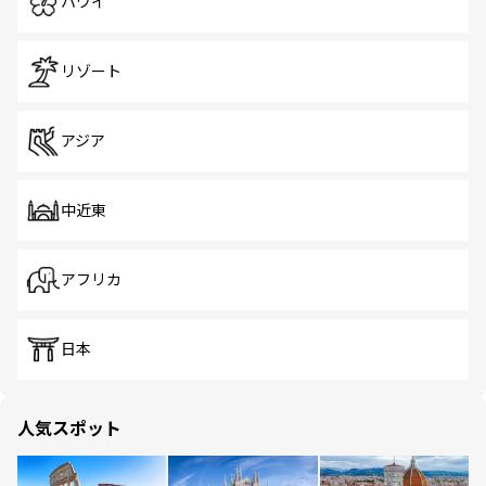
ハワイ
リゾート
アジア
中近東
アフリカ
日本
人気スポット