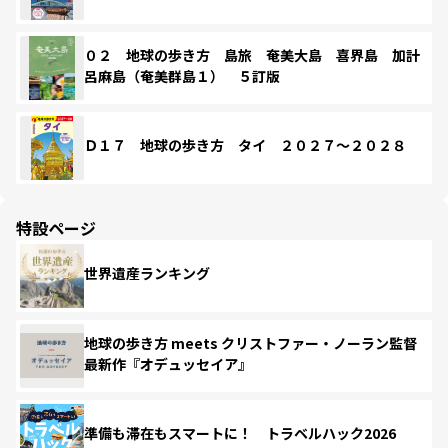
０２ 地球の歩き方 島旅 奄美大島 喜界島 加計
呂麻島（奄美群島１） ５訂版
Ｄ１７ 地球の歩き方 タイ ２０２７～２０２８
特設ページ
世界遺産ランキング
地球の歩き方 meets クリストファー・ノーラン監督
最新作『オデュッセイア』
準備も滞在もスマートに！ トラベルハック2026