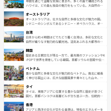
着のスイス情報は
コンテンツ一覧
を参照してほしい。
ンメントが詰まった刺激的なスポットだ。一方、アメリカ
年間を通じて温暖な気候に恵まれ、多くの島で構成される
西部には大自然が広がり、グランドキャニオンやイエロー
ハワイは、どの島も独自の魅力をもっている。大自然の神
ストーン国立公園といった絶景が堪能できる。さらに、南
秘を感じたいなら、火山が生み出した壮大な景観を誇るハ
オーストラリア
部のニューオーリンズでは、音楽と美食が融合した独特の
ワイ島は見逃せない。また、定番の観光地といえばオアフ
文化が魅力。旅行者はアメリカの各地域で異なる魅力を楽
島だが、静かな自然を求めるならマウイ島やカウアイ島が
オーストラリアは、壮大な自然と多様な文化が魅力の国。
しみながら、その多様性と豊かな歴史を感じることができ
おすすめ。エメラルドグリーンに輝く海をはじめ、豊かな
シドニーのシンボルであるシドニー・オペラハウス、オー
るだろう。車でのロードトリップや列車の旅も、アメリカ
文化や歴史が息づいている。「アロハスピリット」と呼ば
ストラリア東海岸北部に広がる大サンゴ礁地帯グレートバ
ならではの贅沢な旅のスタイルだ。 なお、新着のアメリカ
台湾
れるおもてなしの心で訪れる人々を迎えてくれるハワイの
リアリーフや大陸中央部にそびえるウルル（エアーズロッ
情報は
コンテンツ一覧
を参照してほしい。
人々、おいしいローカルフードやハワイアンミュージッ
ク）、タスマニアの美しい原生林やケアンズの熱帯雨林な
日本から約４時間ほどでたどり着く台湾は、多彩な文化と
ク、伝統的なフラダンスなど、すべてがハワイの魅力を彩
ど、見どころがたくさん。また、カフェやワイン、オージ
自然が織りなす魅力的な観光地。活気あふれる大都市の台
っている。訪れるたびに新しい発見と感動が待っているハ
ービーフなどの食文化も豊かで、美味しいものであふれて
北やノスタルジックな町並みが人気な九份（ジォウフェ
ワイを、存分に味わってほしい。 なお、新着のハワイ情報
韓国
いる。アクティビティも充実しており、サーフィンやダイ
ン）、静ひつな山岳地帯である台湾東部など、都市の喧騒
は
コンテンツ一覧
を参照してほしい。
ビング、ハイキングなど、アウトドア好きにはたまらな
と山間の静けさが共存しており、訪れる人に新しい発見と
歴史ある王朝文化が残る一方で、最先端のファッションやK
い。オーストラリアの多彩な魅力を存分に味わいつくそ
驚きをもたらしてくれる。また、奥深い台湾の食文化も魅
-POPで世界を席巻している韓国。首都ソウルの宮殿や伝統
う。 なお、新着のオーストラリア情報は
コンテンツ一覧
を
力で、夜市などの屋台グルメから高級料理、ヘルシーで美
家屋が並ぶエリアでは韓国の歴史と文化に浸ることがで
参照してほしい。
ベトナム
容にもいいと評判のスイーツなど、バラエティ豊かな料理
き、地方に足を延ばせば四季折々の自然美を楽しむことが
が味わえる。 なお、新着の台湾情報は
コンテンツ一覧
を参
できる。そして、キムチや焼肉、絶品のストリートフード
豊かな自然と多様な文化が魅力的なベトナム。南北に細長
照してほしい。
まで、さまざまな韓国料理が待っている。夜には、韓国な
く伸びる国土には、広大な田園風景や青々とした山々、世
らではのナイトライフも堪能できる。あたたかいホスピタ
界遺産に登録された壮大な自然景観が点在し、都市部では
タイ
リティに包まれながら、韓国の多彩な魅力を心ゆくまで味
急速な発展と共に伝統が息づく。ハノイの古い町並みやホ
わってみてほしい。 なお、新着の韓国情報は
コンテンツ一
ーチミン市のフランス統治時代の建物も、独特の雰囲気を
タイは、東南アジアに位置する豊かな自然と歴史が息づく
覧
を参照してほしい。
醸し出している。また、バラエティの豊かさとおいしさで
国だ。首都バンコクは高層ビルが立ち並ぶ一方、伝統的な
世界中の食通を魅了してやまないベトナム料理も魅力のひ
寺院や市場がいたるところに点在し、古きよき文化と現代
香港
とつ。フォーやバインミー、ベトナムコーヒーなどは、ぜ
の活気が交差している。北部ではチェンマイなどの山岳地
ひ現地で味わいたい。どの地域を訪れてもあたたかい人々
帯で自然と触れ合い、南部ではプーケットやクラビの美し
アジアと西洋の文化が交わる香港は、特有のエネルギーを