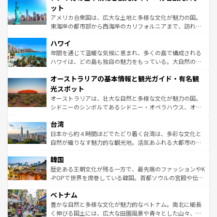
博物館もあり、アルプス観光だけでなく町歩きも満喫する
ット
ことができる。国民の所得が高いため物価も高いが、旅行
アメリカ合衆国は、広大な土地と多様な文化が魅力の国。
者向けの交通パス提供のサービスもあり、うまく活用すれ
東海岸の都市部から西海岸のカリフォルニアまで、訪れる
ば市内交通費無料で観光を楽しむこともできる。 なお、新
場所ごとに異なる風景と体験が待っている。ニューヨーク
着のスイス情報は
コンテンツ一覧
を参照してほしい。
ハワイ
のような巨大都市は、観光、ショッピング、エンターテイ
ンメントが詰まった刺激的なスポットだ。一方、アメリカ
年間を通じて温暖な気候に恵まれ、多くの島で構成される
西部には大自然が広がり、グランドキャニオンやイエロー
ハワイは、どの島も独自の魅力をもっている。大自然の神
ストーン国立公園といった絶景が堪能できる。さらに、南
秘を感じたいなら、火山が生み出した壮大な景観を誇るハ
オーストラリアの基本情報と観光ガイド・有名観
部のニューオーリンズでは、音楽と美食が融合した独特の
ワイ島は見逃せない。また、定番の観光地といえばオアフ
文化が魅力。旅行者はアメリカの各地域で異なる魅力を楽
島だが、静かな自然を求めるならマウイ島やカウアイ島が
光スポット
しみながら、その多様性と豊かな歴史を感じることができ
おすすめ。エメラルドグリーンに輝く海をはじめ、豊かな
オーストラリアは、壮大な自然と多様な文化が魅力の国。
るだろう。車でのロードトリップや列車の旅も、アメリカ
文化や歴史が息づいている。「アロハスピリット」と呼ば
シドニーのシンボルであるシドニー・オペラハウス、オー
ならではの贅沢な旅のスタイルだ。 なお、新着のアメリカ
れるおもてなしの心で訪れる人々を迎えてくれるハワイの
ストラリア東海岸北部に広がる大サンゴ礁地帯グレートバ
情報は
コンテンツ一覧
を参照してほしい。
人々、おいしいローカルフードやハワイアンミュージッ
台湾
リアリーフや大陸中央部にそびえるウルル（エアーズロッ
ク、伝統的なフラダンスなど、すべてがハワイの魅力を彩
ク）、タスマニアの美しい原生林やケアンズの熱帯雨林な
日本から約４時間ほどでたどり着く台湾は、多彩な文化と
っている。訪れるたびに新しい発見と感動が待っているハ
ど、見どころがたくさん。また、カフェやワイン、オージ
自然が織りなす魅力的な観光地。活気あふれる大都市の台
ワイを、存分に味わってほしい。 なお、新着のハワイ情報
ービーフなどの食文化も豊かで、美味しいものであふれて
北やノスタルジックな町並みが人気な九份（ジォウフェ
は
コンテンツ一覧
を参照してほしい。
韓国
いる。アクティビティも充実しており、サーフィンやダイ
ン）、静ひつな山岳地帯である台湾東部など、都市の喧騒
ビング、ハイキングなど、アウトドア好きにはたまらな
と山間の静けさが共存しており、訪れる人に新しい発見と
歴史ある王朝文化が残る一方で、最先端のファッションやK
い。オーストラリアの多彩な魅力を存分に味わいつくそ
驚きをもたらしてくれる。また、奥深い台湾の食文化も魅
-POPで世界を席巻している韓国。首都ソウルの宮殿や伝統
う。 なお、新着のオーストラリア情報は
コンテンツ一覧
を
力で、夜市などの屋台グルメから高級料理、ヘルシーで美
家屋が並ぶエリアでは韓国の歴史と文化に浸ることがで
参照してほしい。
ベトナム
容にもいいと評判のスイーツなど、バラエティ豊かな料理
き、地方に足を延ばせば四季折々の自然美を楽しむことが
が味わえる。 なお、新着の台湾情報は
コンテンツ一覧
を参
できる。そして、キムチや焼肉、絶品のストリートフード
豊かな自然と多様な文化が魅力的なベトナム。南北に細長
照してほしい。
まで、さまざまな韓国料理が待っている。夜には、韓国な
く伸びる国土には、広大な田園風景や青々とした山々、世