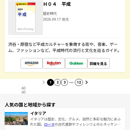
Ｈ０４ 平成
歴史時代
2026.09.17 発売
渋谷・原宿など平成カルチャーを象徴する街や、音楽、ゲー
ム、ファッションなど、平成時代の流行と文化を巡るガイド。
詳細を見る
…
1
2
3
12
AD
AD
人気の国と地域から探す
イタリア
イタリアは歴史、文化、グルメ、自然と多彩な魅力にあふ
れた国。
ローマ
の古代遺跡やフィレンツェのルネッサンス
美術、ヴェネツィアの運河など、歴史あるスポットはもち