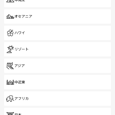
中南米
オセアニア
ハワイ
リゾート
アジア
中近東
アフリカ