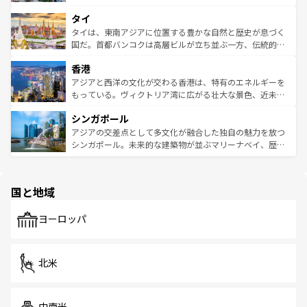
らではのナイトライフも堪能できる。あたたかいホスピタ
界遺産に登録された壮大な自然景観が点在し、都市部では
タイ
リティに包まれながら、韓国の多彩な魅力を心ゆくまで味
急速な発展と共に伝統が息づく。ハノイの古い町並みやホ
わってみてほしい。 なお、新着の韓国情報は
コンテンツ一
ーチミン市のフランス統治時代の建物も、独特の雰囲気を
タイは、東南アジアに位置する豊かな自然と歴史が息づく
覧
を参照してほしい。
醸し出している。また、バラエティの豊かさとおいしさで
国だ。首都バンコクは高層ビルが立ち並ぶ一方、伝統的な
世界中の食通を魅了してやまないベトナム料理も魅力のひ
寺院や市場がいたるところに点在し、古きよき文化と現代
香港
とつ。フォーやバインミー、ベトナムコーヒーなどは、ぜ
の活気が交差している。北部ではチェンマイなどの山岳地
ひ現地で味わいたい。どの地域を訪れてもあたたかい人々
帯で自然と触れ合い、南部ではプーケットやクラビの美し
アジアと西洋の文化が交わる香港は、特有のエネルギーを
が旅行者を迎えてくれるので、きっと忘れられない旅にな
いビーチでリゾート気分を楽しむことができる。タイ料理
もっている。ヴィクトリア湾に広がる壮大な景色、近未来
るはずだ。 なお、新着のベトナム情報は
コンテンツ一覧
を
は世界的に有名で、屋台から高級レストランまで味覚を刺
的なアートスポット、そして歴史と現代が融合した町並
参照してほしい。
シンガポール
激する。気候は一年中温暖で、どの季節にも異なる楽しみ
み、どこを訪れても感動するはず。観光スポットが密集し
が待っている。親しみやすいタイの人々、仏教を中心とし
ており、効率よく見どころを回れるのも魅力。息をのむよ
アジアの交差点として多文化が融合した独自の魅力を放つ
た文化、そして多様な観光資源が、訪れる旅人を魅了し続
うな絶景から文化的な体験まで、香港を存分に楽しみ尽く
シンガポール。未来的な建築物が並ぶマリーナベイ、歴史
ける。 なお、新着のタイ情報は
コンテンツ一覧
を参照して
そう。 なお、新着の香港情報は
コンテンツ一覧
を参照して
と伝統を感じられるエスニックタウン、多数の緑豊かな公
ほしい。
ほしい。
園や自然保護区など、自然が調和した近代的な景観と文化
の多様性あふれるカラフルな町は、どこを歩いても新しい
国と地域
発見がある。さらに、治安のよさや充実した公共交通機関
も、旅行者にとっては魅力的なポイント。グルメも豊富
で、ホーカーズは地元の風情を楽しめる外せないスポット
ヨーロッパ
だ。訪れる人を飽きさせないシンガポールで、多様な魅力
を体感しよう。 なお、新着のシンガポール情報は
コンテン
ツ一覧
を参照してほしい。
北米