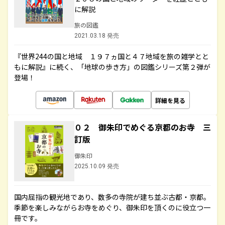
に解説
旅の図鑑
2021.03.18 発売
『世界244の国と地域 １９７ヵ国と４７地域を旅の雑学とと
もに解説』に続く、「地球の歩き方」の図鑑シリーズ第２弾が
登場！
詳細を見る
０２ 御朱印でめぐる京都のお寺 三
訂版
御朱印
2025.10.09 発売
国内屈指の観光地であり、数多の寺院が建ち並ぶ古都・京都。
季節を楽しみながらお寺をめぐり、御朱印を頂くのに役立つ一
冊です。