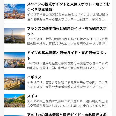
スペインの観光ポイントと人気スポット・知ってお
ろん、トスカーナの美しい田園風景やアマルフィ海岸の絶
景など、自然景観も見逃せない。観光の合間には、本場の
くべき基本情報
ピザやパスタなど、絶品のイタリア料理を堪能することも
イベリア半島のほぼ80％を占めるスペインは、太陽が降り
できる。朝目覚めてから夜眠るまで、すべての瞬間を楽し
注ぐ地中海沿岸から雄大なピレネー山脈まで、多彩な自然
ませてくれるイタリアで、忘れられない旅をしてみよう！
と文化が詰まったヨーロッパ屈指の旅行先だ。多様な地域
なお、新着のイタリア情報は
コンテンツ一覧
を参照してほ
フランスの基本情報と観光ガイド・有名観光スポ
文化が根付くこの国では、情熱的なフラメンコ、熱気あふ
しい。
れる闘牛、そして美味しいタパスが生活の一部となってい
ット
る。首都マドリードの洗練された雰囲気や、バルセロナの
フランスは、世界中の旅行者を魅了し続けるヨーロッパ屈
アートに溢れた街角から、地方では古代ローマ遺跡や中世
指の観光地だ。首都パリのエッフェル塔やルーブル美術館
の城塞都市、穏やかなビーチリゾートまで多彩な表情を見
といった象徴的なスポットから、田舎町の古風な美しさま
せる。地方によって風土や気候が異なるスペインはその個
ドイツの基本情報と観光ガイド・有名観光スポッ
で、幅広い魅力が詰まっている。華麗な宮殿、歴史的な大
性で訪れる人を魅了する。 なお、新着のスペイン情報は
コ
聖堂、美しいビーチ、そして豊かな自然が、訪れる者を心
ト
ンテンツ一覧
を参照してほしい。
から魅了する。また、フランスは美食の国としても知ら
ドイツは、豊かな歴史と多彩な文化が交差するヨーロッパ
れ、フランス料理はユネスコ無形文化遺産にも登録されて
の中心に位置する国。中世の街並みが残るロマンチック街
いる。シャンパンの発祥地であるランス、プロヴァンスの
道から、未来を先取りするようなモダンな都市まで多様な
香り高いラベンダー畑など、多彩な楽しみ方が可能だ。さ
イギリス
顔を持つこの国は、どこを歩いても飽きることがない。ベ
らに、パリ以外の地域にも魅力が溢れており、どの街角に
ルリンの文化的活気、バイエルン州のアルプスの絶景、そ
イギリスは、古きよき伝統と最先端が共存する国。ウェス
も豊かな歴史と文化が息づいている。パリ以外の個性あふ
してライン川沿いのワイン畑といった風景は必見。ビール
トミンスター寺院や大英博物館のようなランドマーク、歴
れる地方に足を運ぶとそれぞれで全く異なる文化を体験で
とソーセージを味わいながら地元の人と過ごす楽しい時間
史ある大学都市、美しい丘陵地帯や牧歌的な風景など、エ
きるだろう。 なお、新着のフランス情報は
コンテンツ一覧
スイス
は、お酒好きな人にはぜひ体験してほしい。 なお、新着の
リアごとに異なる魅力がある。また、優雅なアフタヌーン
を参照してほしい。
ドイツ情報は
コンテンツ一覧
を参照してほしい。
ティー、ビール好きにはたまらない英国パブ、サッカー観
スイスの国土面積は九州ほどの広さだが、運行時刻が正確
戦など、本場だからこそできる体験も豊富。イギリスを旅
な交通網が整備されており、初心者でも安心して個人旅行
して楽しみつくそう。 なお、新着のイギリス情報は
コンテ
を楽しめる。日本同様に時刻表どおりの旅が可能だ。中世
アメリカの基本情報と観光ガイド・有名観光スポ
ンツ一覧
を参照してほしい。
の建物がそのまま残る町や、スイスならではのユニークな