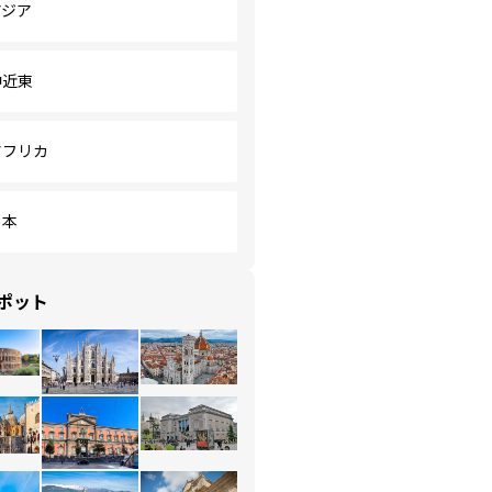
アジア
中近東
アフリカ
日本
ポット