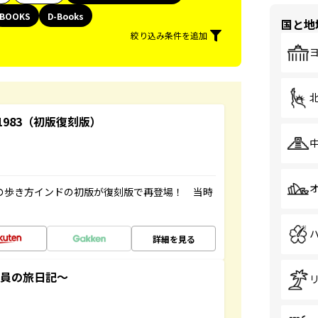
BOOKS
D-Books
国と地
絞り込み条件を追加
-1983（初版復刻版）
球の歩き方インドの初版が復刻版で再登場！ 当時
詳細を見る
社員の旅日記～