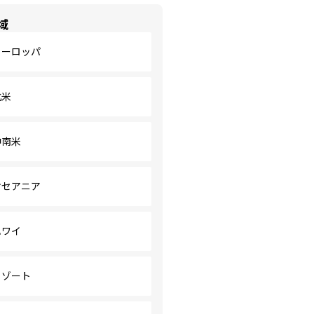
域
ヨーロッパ
北米
中南米
オセアニア
ハワイ
リゾート