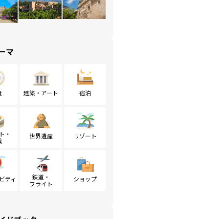
ーマ
食
建築・アート
宿泊
ト・
世界遺産
リゾート
戦
鉄道・
ビティ
ショップ
フライト