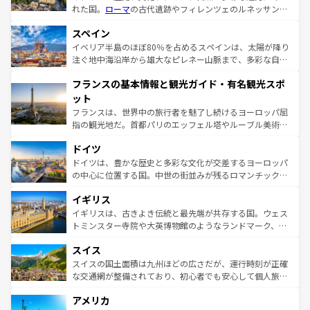
れた国。
ローマ
の古代遺跡やフィレンツェのルネッサンス
美術、ヴェネツィアの運河など、歴史あるスポットはもち
スペイン
ろん、トスカーナの美しい田園風景やアマルフィ海岸の絶
景など、自然景観も見逃せない。観光の合間には、本場の
イベリア半島のほぼ80％を占めるスペインは、太陽が降り
ピザやパスタなど、絶品のイタリア料理を堪能することも
注ぐ地中海沿岸から雄大なピレネー山脈まで、多彩な自然
できる。朝目覚めてから夜眠るまで、すべての瞬間を楽し
と文化が詰まったヨーロッパ屈指の旅行先だ。多様な地域
フランスの基本情報と観光ガイド・有名観光スポ
ませてくれるイタリアで、忘れられない旅をしてみよう！
文化が根付くこの国では、情熱的なフラメンコ、熱気あふ
なお、新着のイタリア情報は
コンテンツ一覧
を参照してほ
れる闘牛、そして美味しいタパスが生活の一部となってい
ット
しい。
る。首都マドリードの洗練された雰囲気や、バルセロナの
フランスは、世界中の旅行者を魅了し続けるヨーロッパ屈
アートに溢れた街角から、地方では古代ローマ遺跡や中世
指の観光地だ。首都パリのエッフェル塔やルーブル美術館
の城塞都市、穏やかなビーチリゾートまで多彩な表情を見
といった象徴的なスポットから、田舎町の古風な美しさま
せる。地方によって風土や気候が異なるスペインはその個
ドイツ
で、幅広い魅力が詰まっている。華麗な宮殿、歴史的な大
性で訪れる人を魅了する。 なお、新着のスペイン情報は
コ
聖堂、美しいビーチ、そして豊かな自然が、訪れる者を心
ドイツは、豊かな歴史と多彩な文化が交差するヨーロッパ
ンテンツ一覧
を参照してほしい。
から魅了する。また、フランスは美食の国としても知ら
の中心に位置する国。中世の街並みが残るロマンチック街
れ、フランス料理はユネスコ無形文化遺産にも登録されて
道から、未来を先取りするようなモダンな都市まで多様な
イギリス
いる。シャンパンの発祥地であるランス、プロヴァンスの
顔を持つこの国は、どこを歩いても飽きることがない。ベ
香り高いラベンダー畑など、多彩な楽しみ方が可能だ。さ
ルリンの文化的活気、バイエルン州のアルプスの絶景、そ
イギリスは、古きよき伝統と最先端が共存する国。ウェス
らに、パリ以外の地域にも魅力が溢れており、どの街角に
してライン川沿いのワイン畑といった風景は必見。ビール
トミンスター寺院や大英博物館のようなランドマーク、歴
も豊かな歴史と文化が息づいている。パリ以外の個性あふ
とソーセージを味わいながら地元の人と過ごす楽しい時間
史ある大学都市、美しい丘陵地帯や牧歌的な風景など、エ
れる地方に足を運ぶとそれぞれで全く異なる文化を体験で
スイス
は、お酒好きな人にはぜひ体験してほしい。 なお、新着の
リアごとに異なる魅力がある。また、優雅なアフタヌーン
きるだろう。 なお、新着のフランス情報は
コンテンツ一覧
ドイツ情報は
コンテンツ一覧
を参照してほしい。
ティー、ビール好きにはたまらない英国パブ、サッカー観
スイスの国土面積は九州ほどの広さだが、運行時刻が正確
を参照してほしい。
戦など、本場だからこそできる体験も豊富。イギリスを旅
な交通網が整備されており、初心者でも安心して個人旅行
して楽しみつくそう。 なお、新着のイギリス情報は
コンテ
を楽しめる。日本同様に時刻表どおりの旅が可能だ。中世
アメリカ
ンツ一覧
を参照してほしい。
の建物がそのまま残る町や、スイスならではのユニークな