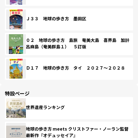
Ｊ３３ 地球の歩き方 墨田区
０２ 地球の歩き方 島旅 奄美大島 喜界島 加計
呂麻島（奄美群島１） ５訂版
Ｄ１７ 地球の歩き方 タイ ２０２７～２０２８
特設ページ
世界遺産ランキング
地球の歩き方 meets クリストファー・ノーラン監督
最新作『オデュッセイア』