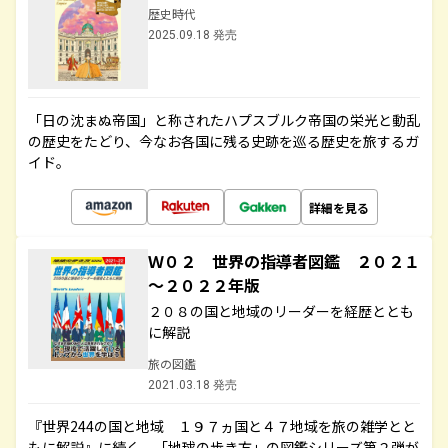
歴史時代
2025.09.18 発売
「日の沈まぬ帝国」と称されたハプスブルク帝国の栄光と動乱
の歴史をたどり、今なお各国に残る史跡を巡る歴史を旅するガ
イド。
詳細を見る
Ｗ０２ 世界の指導者図鑑 ２０２１
～２０２２年版
２０８の国と地域のリーダーを経歴ととも
に解説
旅の図鑑
2021.03.18 発売
『世界244の国と地域 １９７ヵ国と４７地域を旅の雑学とと
もに解説』に続く、「地球の歩き方」の図鑑シリーズ第２弾が