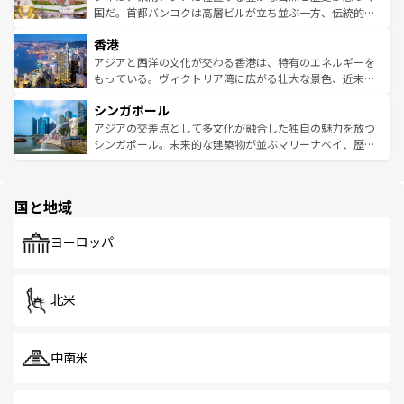
覧
を参照してほしい。
醸し出している。また、バラエティの豊かさとおいしさで
国だ。首都バンコクは高層ビルが立ち並ぶ一方、伝統的な
世界中の食通を魅了してやまないベトナム料理も魅力のひ
寺院や市場がいたるところに点在し、古きよき文化と現代
香港
とつ。フォーやバインミー、ベトナムコーヒーなどは、ぜ
の活気が交差している。北部ではチェンマイなどの山岳地
ひ現地で味わいたい。どの地域を訪れてもあたたかい人々
帯で自然と触れ合い、南部ではプーケットやクラビの美し
アジアと西洋の文化が交わる香港は、特有のエネルギーを
が旅行者を迎えてくれるので、きっと忘れられない旅にな
いビーチでリゾート気分を楽しむことができる。タイ料理
もっている。ヴィクトリア湾に広がる壮大な景色、近未来
るはずだ。 なお、新着のベトナム情報は
コンテンツ一覧
を
は世界的に有名で、屋台から高級レストランまで味覚を刺
的なアートスポット、そして歴史と現代が融合した町並
参照してほしい。
シンガポール
激する。気候は一年中温暖で、どの季節にも異なる楽しみ
み、どこを訪れても感動するはず。観光スポットが密集し
が待っている。親しみやすいタイの人々、仏教を中心とし
ており、効率よく見どころを回れるのも魅力。息をのむよ
アジアの交差点として多文化が融合した独自の魅力を放つ
た文化、そして多様な観光資源が、訪れる旅人を魅了し続
うな絶景から文化的な体験まで、香港を存分に楽しみ尽く
シンガポール。未来的な建築物が並ぶマリーナベイ、歴史
ける。 なお、新着のタイ情報は
コンテンツ一覧
を参照して
そう。 なお、新着の香港情報は
コンテンツ一覧
を参照して
と伝統を感じられるエスニックタウン、多数の緑豊かな公
ほしい。
ほしい。
園や自然保護区など、自然が調和した近代的な景観と文化
の多様性あふれるカラフルな町は、どこを歩いても新しい
国と地域
発見がある。さらに、治安のよさや充実した公共交通機関
も、旅行者にとっては魅力的なポイント。グルメも豊富
で、ホーカーズは地元の風情を楽しめる外せないスポット
ヨーロッパ
だ。訪れる人を飽きさせないシンガポールで、多様な魅力
を体感しよう。 なお、新着のシンガポール情報は
コンテン
ツ一覧
を参照してほしい。
北米
中南米