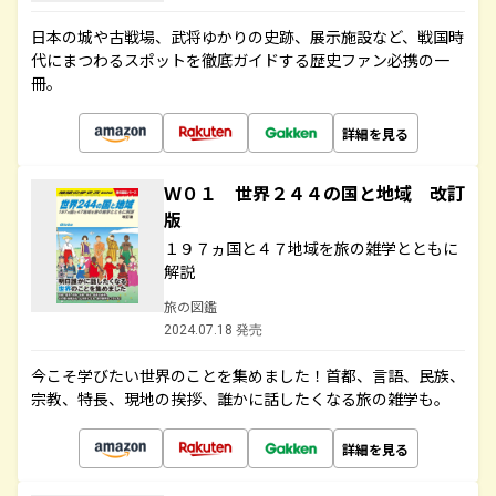
日本の城や古戦場、武将ゆかりの史跡、展示施設など、戦国時
代にまつわるスポットを徹底ガイドする歴史ファン必携の一
冊。
詳細を見る
Ｗ０１ 世界２４４の国と地域 改訂
版
１９７ヵ国と４７地域を旅の雑学とともに
解説
旅の図鑑
2024.07.18 発売
今こそ学びたい世界のことを集めました！首都、言語、民族、
宗教、特長、現地の挨拶、誰かに話したくなる旅の雑学も。
詳細を見る