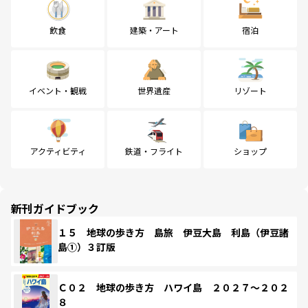
飲食
建築・アート
宿泊
イベント・観戦
世界遺産
リゾート
アクティビティ
鉄道・フライト
ショップ
新刊ガイドブック
１５ 地球の歩き方 島旅 伊豆大島 利島（伊豆諸
島①）３訂版
Ｃ０２ 地球の歩き方 ハワイ島 ２０２７～２０２
８