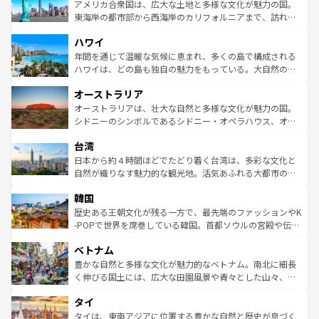
博物館もあり、アルプス観光だけでなく町歩きも満喫する
アメリカ合衆国は、広大な土地と多様な文化が魅力の国。
ことができる。国民の所得が高いため物価も高いが、旅行
東海岸の都市部から西海岸のカリフォルニアまで、訪れる
者向けの交通パス提供のサービスもあり、うまく活用すれ
場所ごとに異なる風景と体験が待っている。ニューヨーク
ハワイ
ば市内交通費無料で観光を楽しむこともできる。 なお、新
のような巨大都市は、観光、ショッピング、エンターテイ
着のスイス情報は
コンテンツ一覧
を参照してほしい。
ンメントが詰まった刺激的なスポットだ。一方、アメリカ
年間を通じて温暖な気候に恵まれ、多くの島で構成される
西部には大自然が広がり、グランドキャニオンやイエロー
ハワイは、どの島も独自の魅力をもっている。大自然の神
ストーン国立公園といった絶景が堪能できる。さらに、南
秘を感じたいなら、火山が生み出した壮大な景観を誇るハ
オーストラリア
部のニューオーリンズでは、音楽と美食が融合した独特の
ワイ島は見逃せない。また、定番の観光地といえばオアフ
文化が魅力。旅行者はアメリカの各地域で異なる魅力を楽
島だが、静かな自然を求めるならマウイ島やカウアイ島が
オーストラリアは、壮大な自然と多様な文化が魅力の国。
しみながら、その多様性と豊かな歴史を感じることができ
おすすめ。エメラルドグリーンに輝く海をはじめ、豊かな
シドニーのシンボルであるシドニー・オペラハウス、オー
るだろう。車でのロードトリップや列車の旅も、アメリカ
文化や歴史が息づいている。「アロハスピリット」と呼ば
ストラリア東海岸北部に広がる大サンゴ礁地帯グレートバ
ならではの贅沢な旅のスタイルだ。 なお、新着のアメリカ
台湾
れるおもてなしの心で訪れる人々を迎えてくれるハワイの
リアリーフや大陸中央部にそびえるウルル（エアーズロッ
情報は
コンテンツ一覧
を参照してほしい。
人々、おいしいローカルフードやハワイアンミュージッ
ク）、タスマニアの美しい原生林やケアンズの熱帯雨林な
日本から約４時間ほどでたどり着く台湾は、多彩な文化と
ク、伝統的なフラダンスなど、すべてがハワイの魅力を彩
ど、見どころがたくさん。また、カフェやワイン、オージ
自然が織りなす魅力的な観光地。活気あふれる大都市の台
っている。訪れるたびに新しい発見と感動が待っているハ
ービーフなどの食文化も豊かで、美味しいものであふれて
北やノスタルジックな町並みが人気な九份（ジォウフェ
ワイを、存分に味わってほしい。 なお、新着のハワイ情報
韓国
いる。アクティビティも充実しており、サーフィンやダイ
ン）、静ひつな山岳地帯である台湾東部など、都市の喧騒
は
コンテンツ一覧
を参照してほしい。
ビング、ハイキングなど、アウトドア好きにはたまらな
と山間の静けさが共存しており、訪れる人に新しい発見と
歴史ある王朝文化が残る一方で、最先端のファッションやK
い。オーストラリアの多彩な魅力を存分に味わいつくそ
驚きをもたらしてくれる。また、奥深い台湾の食文化も魅
-POPで世界を席巻している韓国。首都ソウルの宮殿や伝統
う。 なお、新着のオーストラリア情報は
コンテンツ一覧
を
力で、夜市などの屋台グルメから高級料理、ヘルシーで美
家屋が並ぶエリアでは韓国の歴史と文化に浸ることがで
参照してほしい。
ベトナム
容にもいいと評判のスイーツなど、バラエティ豊かな料理
き、地方に足を延ばせば四季折々の自然美を楽しむことが
が味わえる。 なお、新着の台湾情報は
コンテンツ一覧
を参
できる。そして、キムチや焼肉、絶品のストリートフード
豊かな自然と多様な文化が魅力的なベトナム。南北に細長
照してほしい。
まで、さまざまな韓国料理が待っている。夜には、韓国な
く伸びる国土には、広大な田園風景や青々とした山々、世
らではのナイトライフも堪能できる。あたたかいホスピタ
界遺産に登録された壮大な自然景観が点在し、都市部では
タイ
リティに包まれながら、韓国の多彩な魅力を心ゆくまで味
急速な発展と共に伝統が息づく。ハノイの古い町並みやホ
わってみてほしい。 なお、新着の韓国情報は
コンテンツ一
ーチミン市のフランス統治時代の建物も、独特の雰囲気を
タイは、東南アジアに位置する豊かな自然と歴史が息づく