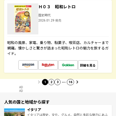
Ｈ０３ 昭和レトロ
歴史時代
2026.01.29 発売
昭和の風景、家電、乗り物、駄菓子、喫茶店、カルチャーまで
網羅。懐かしさと驚きが詰まった昭和レトロの魅力を旅するガ
イド。
詳細を見る
…
1
2
3
16
AD
AD
人気の国と地域から探す
イタリア
イタリアは歴史、文化、グルメ、自然と多彩な魅力にあふ