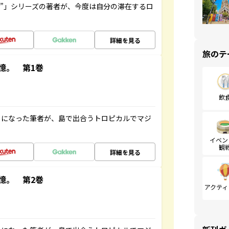
ト”」シリーズの著者が、今度は自分の滞在するロ
詳細を見る
旅のテ
憶。 第1巻
飲
とになった筆者が、島で出合うトロピカルでマジ
イベン
観
詳細を見る
憶。 第2巻
アクティ