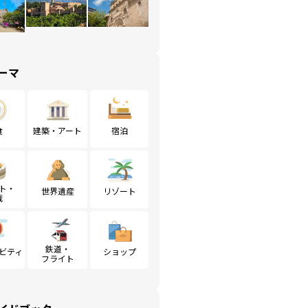
ーマ
食
建築・アート
宿泊
ト・
世界遺産
リゾート
戦
鉄道・
ビティ
ショップ
フライト