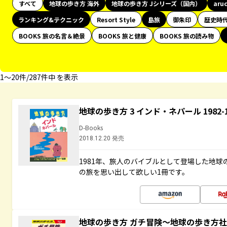
すべて
地球の歩き方 海外
地球の歩き方 Jシリーズ（国内）
aru
ランキング&テクニック
Resort Style
島旅
御朱印
歴史時
BOOKS 旅の名言＆絶景
BOOKS 旅と健康
BOOKS 旅の読み物
1〜20件/287件中 を表示
地球の歩き方 3 インド・ネパール 1982
D-Books
2018.12.20 発売
1981年、旅人のバイブルとして登場した地
の旅を思い出して欲しい1冊です。
地球の歩き方 ガチ冒険～地球の歩き方