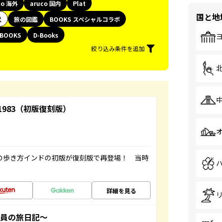
co 海外
aruco 国内
Plat
国と地
代
旅の図鑑
BOOKS スペシャルコラボ
BOOKS
D-Books
絞り込み条件を追加
-1983（初版復刻版）
球の歩き方インドの初版が復刻版で再登場！ 当時
詳細を見る
社員の旅日記～