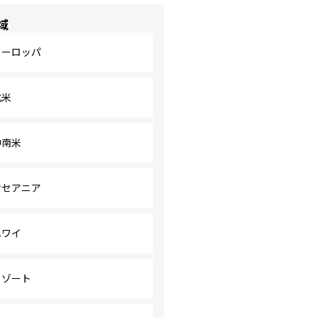
域
ヨーロッパ
北米
中南米
オセアニア
ハワイ
リゾート