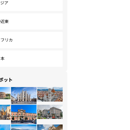
アジア
中近東
アフリカ
日本
ポット