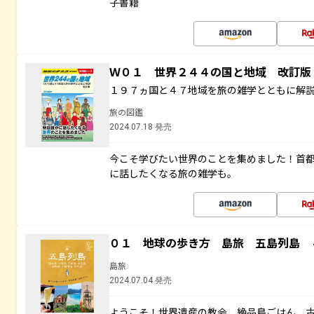
子書籍
Ｗ０１ 世界２４４の国と地域 改訂版
１９７ヵ国と４７地域を旅の雑学とともに解
旅の図鑑
2024.07.18 発売
今こそ学びたい世界のことを集めました！首
に話したくなる旅の雑学も。
０１ 地球の歩き方 島旅 五島列島 
島旅
2024.07.04 発売
ようこそ！世界遺産の教会、絶品島ごはん、