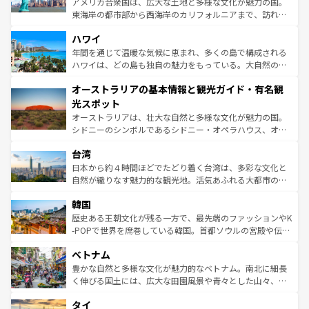
アメリカ合衆国は、広大な土地と多様な文化が魅力の国。
者向けの交通パス提供のサービスもあり、うまく活用すれ
東海岸の都市部から西海岸のカリフォルニアまで、訪れる
ば市内交通費無料で観光を楽しむこともできる。 なお、新
場所ごとに異なる風景と体験が待っている。ニューヨーク
着のスイス情報は
コンテンツ一覧
を参照してほしい。
ハワイ
のような巨大都市は、観光、ショッピング、エンターテイ
ンメントが詰まった刺激的なスポットだ。一方、アメリカ
年間を通じて温暖な気候に恵まれ、多くの島で構成される
西部には大自然が広がり、グランドキャニオンやイエロー
ハワイは、どの島も独自の魅力をもっている。大自然の神
ストーン国立公園といった絶景が堪能できる。さらに、南
秘を感じたいなら、火山が生み出した壮大な景観を誇るハ
オーストラリアの基本情報と観光ガイド・有名観
部のニューオーリンズでは、音楽と美食が融合した独特の
ワイ島は見逃せない。また、定番の観光地といえばオアフ
文化が魅力。旅行者はアメリカの各地域で異なる魅力を楽
島だが、静かな自然を求めるならマウイ島やカウアイ島が
光スポット
しみながら、その多様性と豊かな歴史を感じることができ
おすすめ。エメラルドグリーンに輝く海をはじめ、豊かな
オーストラリアは、壮大な自然と多様な文化が魅力の国。
るだろう。車でのロードトリップや列車の旅も、アメリカ
文化や歴史が息づいている。「アロハスピリット」と呼ば
シドニーのシンボルであるシドニー・オペラハウス、オー
ならではの贅沢な旅のスタイルだ。 なお、新着のアメリカ
れるおもてなしの心で訪れる人々を迎えてくれるハワイの
ストラリア東海岸北部に広がる大サンゴ礁地帯グレートバ
情報は
コンテンツ一覧
を参照してほしい。
人々、おいしいローカルフードやハワイアンミュージッ
台湾
リアリーフや大陸中央部にそびえるウルル（エアーズロッ
ク、伝統的なフラダンスなど、すべてがハワイの魅力を彩
ク）、タスマニアの美しい原生林やケアンズの熱帯雨林な
日本から約４時間ほどでたどり着く台湾は、多彩な文化と
っている。訪れるたびに新しい発見と感動が待っているハ
ど、見どころがたくさん。また、カフェやワイン、オージ
自然が織りなす魅力的な観光地。活気あふれる大都市の台
ワイを、存分に味わってほしい。 なお、新着のハワイ情報
ービーフなどの食文化も豊かで、美味しいものであふれて
北やノスタルジックな町並みが人気な九份（ジォウフェ
は
コンテンツ一覧
を参照してほしい。
韓国
いる。アクティビティも充実しており、サーフィンやダイ
ン）、静ひつな山岳地帯である台湾東部など、都市の喧騒
ビング、ハイキングなど、アウトドア好きにはたまらな
と山間の静けさが共存しており、訪れる人に新しい発見と
歴史ある王朝文化が残る一方で、最先端のファッションやK
い。オーストラリアの多彩な魅力を存分に味わいつくそ
驚きをもたらしてくれる。また、奥深い台湾の食文化も魅
-POPで世界を席巻している韓国。首都ソウルの宮殿や伝統
う。 なお、新着のオーストラリア情報は
コンテンツ一覧
を
力で、夜市などの屋台グルメから高級料理、ヘルシーで美
家屋が並ぶエリアでは韓国の歴史と文化に浸ることがで
参照してほしい。
ベトナム
容にもいいと評判のスイーツなど、バラエティ豊かな料理
き、地方に足を延ばせば四季折々の自然美を楽しむことが
が味わえる。 なお、新着の台湾情報は
コンテンツ一覧
を参
できる。そして、キムチや焼肉、絶品のストリートフード
豊かな自然と多様な文化が魅力的なベトナム。南北に細長
照してほしい。
まで、さまざまな韓国料理が待っている。夜には、韓国な
く伸びる国土には、広大な田園風景や青々とした山々、世
らではのナイトライフも堪能できる。あたたかいホスピタ
界遺産に登録された壮大な自然景観が点在し、都市部では
タイ
リティに包まれながら、韓国の多彩な魅力を心ゆくまで味
急速な発展と共に伝統が息づく。ハノイの古い町並みやホ