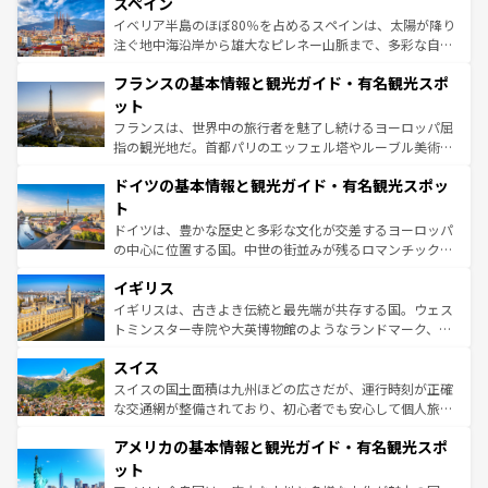
スペイン
ろん、トスカーナの美しい田園風景やアマルフィ海岸の絶
景など、自然景観も見逃せない。観光の合間には、本場の
イベリア半島のほぼ80％を占めるスペインは、太陽が降り
ピザやパスタなど、絶品のイタリア料理を堪能することも
注ぐ地中海沿岸から雄大なピレネー山脈まで、多彩な自然
できる。朝目覚めてから夜眠るまで、すべての瞬間を楽し
と文化が詰まったヨーロッパ屈指の旅行先だ。多様な地域
フランスの基本情報と観光ガイド・有名観光スポ
ませてくれるイタリアで、忘れられない旅をしてみよう！
文化が根付くこの国では、情熱的なフラメンコ、熱気あふ
なお、新着のイタリア情報は
コンテンツ一覧
を参照してほ
れる闘牛、そして美味しいタパスが生活の一部となってい
ット
しい。
る。首都マドリードの洗練された雰囲気や、バルセロナの
フランスは、世界中の旅行者を魅了し続けるヨーロッパ屈
アートに溢れた街角から、地方では古代ローマ遺跡や中世
指の観光地だ。首都パリのエッフェル塔やルーブル美術館
の城塞都市、穏やかなビーチリゾートまで多彩な表情を見
といった象徴的なスポットから、田舎町の古風な美しさま
せる。地方によって風土や気候が異なるスペインはその個
ドイツの基本情報と観光ガイド・有名観光スポッ
で、幅広い魅力が詰まっている。華麗な宮殿、歴史的な大
性で訪れる人を魅了する。 なお、新着のスペイン情報は
コ
聖堂、美しいビーチ、そして豊かな自然が、訪れる者を心
ト
ンテンツ一覧
を参照してほしい。
から魅了する。また、フランスは美食の国としても知ら
ドイツは、豊かな歴史と多彩な文化が交差するヨーロッパ
れ、フランス料理はユネスコ無形文化遺産にも登録されて
の中心に位置する国。中世の街並みが残るロマンチック街
いる。シャンパンの発祥地であるランス、プロヴァンスの
道から、未来を先取りするようなモダンな都市まで多様な
香り高いラベンダー畑など、多彩な楽しみ方が可能だ。さ
イギリス
顔を持つこの国は、どこを歩いても飽きることがない。ベ
らに、パリ以外の地域にも魅力が溢れており、どの街角に
ルリンの文化的活気、バイエルン州のアルプスの絶景、そ
イギリスは、古きよき伝統と最先端が共存する国。ウェス
も豊かな歴史と文化が息づいている。パリ以外の個性あふ
してライン川沿いのワイン畑といった風景は必見。ビール
トミンスター寺院や大英博物館のようなランドマーク、歴
れる地方に足を運ぶとそれぞれで全く異なる文化を体験で
とソーセージを味わいながら地元の人と過ごす楽しい時間
史ある大学都市、美しい丘陵地帯や牧歌的な風景など、エ
きるだろう。 なお、新着のフランス情報は
コンテンツ一覧
スイス
は、お酒好きな人にはぜひ体験してほしい。 なお、新着の
リアごとに異なる魅力がある。また、優雅なアフタヌーン
を参照してほしい。
ドイツ情報は
コンテンツ一覧
を参照してほしい。
ティー、ビール好きにはたまらない英国パブ、サッカー観
スイスの国土面積は九州ほどの広さだが、運行時刻が正確
戦など、本場だからこそできる体験も豊富。イギリスを旅
な交通網が整備されており、初心者でも安心して個人旅行
して楽しみつくそう。 なお、新着のイギリス情報は
コンテ
を楽しめる。日本同様に時刻表どおりの旅が可能だ。中世
アメリカの基本情報と観光ガイド・有名観光スポ
ンツ一覧
を参照してほしい。
の建物がそのまま残る町や、スイスならではのユニークな
博物館もあり、アルプス観光だけでなく町歩きも満喫する
ット
ことができる。国民の所得が高いため物価も高いが、旅行