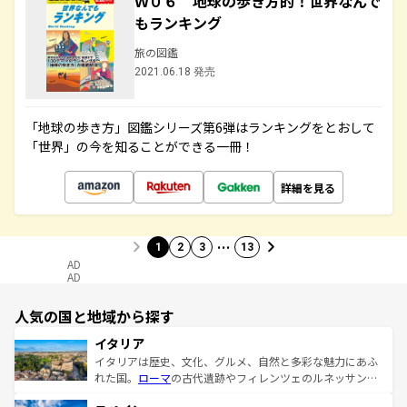
Ｗ０６ 地球の歩き方的！世界なんで
もランキング
旅の図鑑
2021.06.18 発売
「地球の歩き方」図鑑シリーズ第6弾はランキングをとおして
「世界」の今を知ることができる一冊！
詳細を見る
…
1
2
3
13
AD
AD
人気の国と地域から探す
イタリア
イタリアは歴史、文化、グルメ、自然と多彩な魅力にあふ
れた国。
ローマ
の古代遺跡やフィレンツェのルネッサンス
美術、ヴェネツィアの運河など、歴史あるスポットはもち