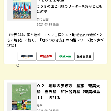
２０８の国と地域のリーダーを経歴ととも
に解説
旅の図鑑
2021.03.18 発売
『世界244の国と地域 １９７ヵ国と４７地域を旅の雑学とと
もに解説』に続く、「地球の歩き方」の図鑑シリーズ第２弾が
登場！
詳細を見る
AD
０２ 地球の歩き方 島旅 奄美大
島 喜界島 加計呂麻島（奄美群島
１） ５訂版
島旅
2026.08.06 発売