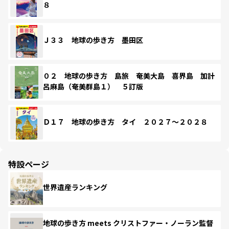
８
Ｊ３３ 地球の歩き方 墨田区
０２ 地球の歩き方 島旅 奄美大島 喜界島 加計
呂麻島（奄美群島１） ５訂版
Ｄ１７ 地球の歩き方 タイ ２０２７～２０２８
特設ページ
世界遺産ランキング
地球の歩き方 meets クリストファー・ノーラン監督