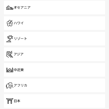
オセアニア
ハワイ
リゾート
アジア
中近東
アフリカ
日本