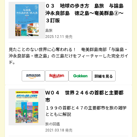
０３ 地球の歩き方 島旅 与論島
沖永良部島 徳之島～奄美群島②～
３訂版
島旅
2025.12.11 発売
見たことのない世界に心奪われる！ 奄美群島南部「与論島・
沖永良部島・徳之島」の三島だけをフィーチャーした完全ガイ
ド。
詳細を見る
Ｗ０４ 世界２４６の首都と主要都
市
１９９の首都と４７の主要都市を旅の雑学
とともに解説
旅の図鑑
2021.03.18 発売