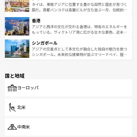
わってみてほしい。 なお、新着の韓国情報は
コンテンツ一
ーチミン市のフランス統治時代の建物も、独特の雰囲気を
タイは、東南アジアに位置する豊かな自然と歴史が息づく
覧
を参照してほしい。
醸し出している。また、バラエティの豊かさとおいしさで
国だ。首都バンコクは高層ビルが立ち並ぶ一方、伝統的な
世界中の食通を魅了してやまないベトナム料理も魅力のひ
寺院や市場がいたるところに点在し、古きよき文化と現代
香港
とつ。フォーやバインミー、ベトナムコーヒーなどは、ぜ
の活気が交差している。北部ではチェンマイなどの山岳地
ひ現地で味わいたい。どの地域を訪れてもあたたかい人々
帯で自然と触れ合い、南部ではプーケットやクラビの美し
アジアと西洋の文化が交わる香港は、特有のエネルギーを
が旅行者を迎えてくれるので、きっと忘れられない旅にな
いビーチでリゾート気分を楽しむことができる。タイ料理
もっている。ヴィクトリア湾に広がる壮大な景色、近未来
るはずだ。 なお、新着のベトナム情報は
コンテンツ一覧
を
は世界的に有名で、屋台から高級レストランまで味覚を刺
的なアートスポット、そして歴史と現代が融合した町並
参照してほしい。
シンガポール
激する。気候は一年中温暖で、どの季節にも異なる楽しみ
み、どこを訪れても感動するはず。観光スポットが密集し
が待っている。親しみやすいタイの人々、仏教を中心とし
ており、効率よく見どころを回れるのも魅力。息をのむよ
アジアの交差点として多文化が融合した独自の魅力を放つ
た文化、そして多様な観光資源が、訪れる旅人を魅了し続
うな絶景から文化的な体験まで、香港を存分に楽しみ尽く
シンガポール。未来的な建築物が並ぶマリーナベイ、歴史
ける。 なお、新着のタイ情報は
コンテンツ一覧
を参照して
そう。 なお、新着の香港情報は
コンテンツ一覧
を参照して
と伝統を感じられるエスニックタウン、多数の緑豊かな公
ほしい。
ほしい。
園や自然保護区など、自然が調和した近代的な景観と文化
の多様性あふれるカラフルな町は、どこを歩いても新しい
国と地域
発見がある。さらに、治安のよさや充実した公共交通機関
も、旅行者にとっては魅力的なポイント。グルメも豊富
で、ホーカーズは地元の風情を楽しめる外せないスポット
ヨーロッパ
だ。訪れる人を飽きさせないシンガポールで、多様な魅力
を体感しよう。 なお、新着のシンガポール情報は
コンテン
ツ一覧
を参照してほしい。
北米
中南米