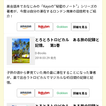
英会話本でおなじみの「Kayoの“秘密のノート”」シリーズの
著者が、今度は自分の滞在するロンドン南東の田舎町をご紹
介！
詳細を見る
とろとろトロピカル ある旅の記録と
記憶。 第1巻
D-Books
2018.03.29 発売
子供の頃から夢見ていた南の島に滞在することになった筆者
が、島で出合うトロピカルでマジカルな45日間の記録と記
憶。
詳細を見る
とろとろトロピカル ある旅の記録と