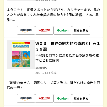
ようこそ！ 絶景スポットから遊び方、カルチャーまで、島の
人たちが教えてくれた奄美大島の魅力を1冊に凝縮。さあ、島
旅へ。
詳細を見る
Ｗ０３ 世界の魅力的な奇岩と巨石１
３９選
不思議とロマンに満ちた岩石の謎を旅の雑
学とともに解説
旅の図鑑
2021.03.18 発売
「地球の歩き方」図鑑シリーズ第３弾は、謎だらけの奇岩と巨
石の世界！
詳細を見る