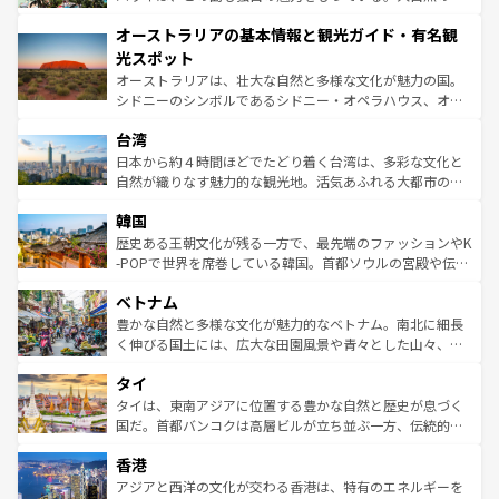
ストーン国立公園といった絶景が堪能できる。さらに、南
秘を感じたいなら、火山が生み出した壮大な景観を誇るハ
オーストラリアの基本情報と観光ガイド・有名観
部のニューオーリンズでは、音楽と美食が融合した独特の
ワイ島は見逃せない。また、定番の観光地といえばオアフ
文化が魅力。旅行者はアメリカの各地域で異なる魅力を楽
島だが、静かな自然を求めるならマウイ島やカウアイ島が
光スポット
しみながら、その多様性と豊かな歴史を感じることができ
おすすめ。エメラルドグリーンに輝く海をはじめ、豊かな
オーストラリアは、壮大な自然と多様な文化が魅力の国。
るだろう。車でのロードトリップや列車の旅も、アメリカ
文化や歴史が息づいている。「アロハスピリット」と呼ば
シドニーのシンボルであるシドニー・オペラハウス、オー
ならではの贅沢な旅のスタイルだ。 なお、新着のアメリカ
れるおもてなしの心で訪れる人々を迎えてくれるハワイの
ストラリア東海岸北部に広がる大サンゴ礁地帯グレートバ
情報は
コンテンツ一覧
を参照してほしい。
人々、おいしいローカルフードやハワイアンミュージッ
台湾
リアリーフや大陸中央部にそびえるウルル（エアーズロッ
ク、伝統的なフラダンスなど、すべてがハワイの魅力を彩
ク）、タスマニアの美しい原生林やケアンズの熱帯雨林な
日本から約４時間ほどでたどり着く台湾は、多彩な文化と
っている。訪れるたびに新しい発見と感動が待っているハ
ど、見どころがたくさん。また、カフェやワイン、オージ
自然が織りなす魅力的な観光地。活気あふれる大都市の台
ワイを、存分に味わってほしい。 なお、新着のハワイ情報
ービーフなどの食文化も豊かで、美味しいものであふれて
北やノスタルジックな町並みが人気な九份（ジォウフェ
は
コンテンツ一覧
を参照してほしい。
韓国
いる。アクティビティも充実しており、サーフィンやダイ
ン）、静ひつな山岳地帯である台湾東部など、都市の喧騒
ビング、ハイキングなど、アウトドア好きにはたまらな
と山間の静けさが共存しており、訪れる人に新しい発見と
歴史ある王朝文化が残る一方で、最先端のファッションやK
い。オーストラリアの多彩な魅力を存分に味わいつくそ
驚きをもたらしてくれる。また、奥深い台湾の食文化も魅
-POPで世界を席巻している韓国。首都ソウルの宮殿や伝統
う。 なお、新着のオーストラリア情報は
コンテンツ一覧
を
力で、夜市などの屋台グルメから高級料理、ヘルシーで美
家屋が並ぶエリアでは韓国の歴史と文化に浸ることがで
参照してほしい。
ベトナム
容にもいいと評判のスイーツなど、バラエティ豊かな料理
き、地方に足を延ばせば四季折々の自然美を楽しむことが
が味わえる。 なお、新着の台湾情報は
コンテンツ一覧
を参
できる。そして、キムチや焼肉、絶品のストリートフード
豊かな自然と多様な文化が魅力的なベトナム。南北に細長
照してほしい。
まで、さまざまな韓国料理が待っている。夜には、韓国な
く伸びる国土には、広大な田園風景や青々とした山々、世
らではのナイトライフも堪能できる。あたたかいホスピタ
界遺産に登録された壮大な自然景観が点在し、都市部では
タイ
リティに包まれながら、韓国の多彩な魅力を心ゆくまで味
急速な発展と共に伝統が息づく。ハノイの古い町並みやホ
わってみてほしい。 なお、新着の韓国情報は
コンテンツ一
ーチミン市のフランス統治時代の建物も、独特の雰囲気を
タイは、東南アジアに位置する豊かな自然と歴史が息づく
覧
を参照してほしい。
醸し出している。また、バラエティの豊かさとおいしさで
国だ。首都バンコクは高層ビルが立ち並ぶ一方、伝統的な
世界中の食通を魅了してやまないベトナム料理も魅力のひ
寺院や市場がいたるところに点在し、古きよき文化と現代
香港
とつ。フォーやバインミー、ベトナムコーヒーなどは、ぜ
の活気が交差している。北部ではチェンマイなどの山岳地
ひ現地で味わいたい。どの地域を訪れてもあたたかい人々
帯で自然と触れ合い、南部ではプーケットやクラビの美し
アジアと西洋の文化が交わる香港は、特有のエネルギーを