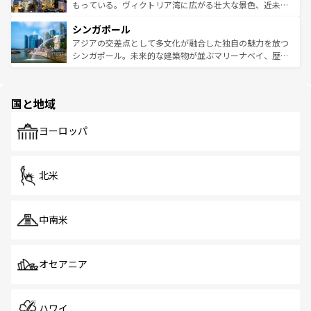
が旅行者を迎えてくれるので、きっと忘れられない旅にな
いビーチでリゾート気分を楽しむことができる。タイ料理
もっている。ヴィクトリア湾に広がる壮大な景色、近未来
るはずだ。 なお、新着のベトナム情報は
コンテンツ一覧
を
は世界的に有名で、屋台から高級レストランまで味覚を刺
的なアートスポット、そして歴史と現代が融合した町並
参照してほしい。
シンガポール
激する。気候は一年中温暖で、どの季節にも異なる楽しみ
み、どこを訪れても感動するはず。観光スポットが密集し
が待っている。親しみやすいタイの人々、仏教を中心とし
ており、効率よく見どころを回れるのも魅力。息をのむよ
アジアの交差点として多文化が融合した独自の魅力を放つ
た文化、そして多様な観光資源が、訪れる旅人を魅了し続
うな絶景から文化的な体験まで、香港を存分に楽しみ尽く
シンガポール。未来的な建築物が並ぶマリーナベイ、歴史
ける。 なお、新着のタイ情報は
コンテンツ一覧
を参照して
そう。 なお、新着の香港情報は
コンテンツ一覧
を参照して
と伝統を感じられるエスニックタウン、多数の緑豊かな公
ほしい。
ほしい。
園や自然保護区など、自然が調和した近代的な景観と文化
の多様性あふれるカラフルな町は、どこを歩いても新しい
国と地域
発見がある。さらに、治安のよさや充実した公共交通機関
も、旅行者にとっては魅力的なポイント。グルメも豊富
で、ホーカーズは地元の風情を楽しめる外せないスポット
ヨーロッパ
だ。訪れる人を飽きさせないシンガポールで、多様な魅力
を体感しよう。 なお、新着のシンガポール情報は
コンテン
ツ一覧
を参照してほしい。
北米
中南米
オセアニア
ハワイ