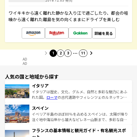
2018.12.05 発売
ワイキキから遠く離れた静かな入り江で過ごしたり、都会の喧
噪から遠く離れた離島を気の向くままにドライブを楽しむ
詳細を見る
…
1
2
3
11
AD
AD
人気の国と地域から探す
イタリア
イタリアは歴史、文化、グルメ、自然と多彩な魅力にあふ
れた国。
ローマ
の古代遺跡やフィレンツェのルネッサンス
美術、ヴェネツィアの運河など、歴史あるスポットはもち
スペイン
ろん、トスカーナの美しい田園風景やアマルフィ海岸の絶
景など、自然景観も見逃せない。観光の合間には、本場の
イベリア半島のほぼ80％を占めるスペインは、太陽が降り
ピザやパスタなど、絶品のイタリア料理を堪能することも
注ぐ地中海沿岸から雄大なピレネー山脈まで、多彩な自然
できる。朝目覚めてから夜眠るまで、すべての瞬間を楽し
と文化が詰まったヨーロッパ屈指の旅行先だ。多様な地域
フランスの基本情報と観光ガイド・有名観光スポ
ませてくれるイタリアで、忘れられない旅をしてみよう！
文化が根付くこの国では、情熱的なフラメンコ、熱気あふ
なお、新着のイタリア情報は
コンテンツ一覧
を参照してほ
れる闘牛、そして美味しいタパスが生活の一部となってい
ット