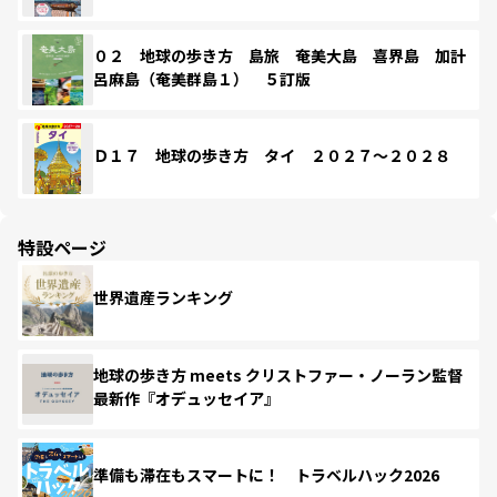
０２ 地球の歩き方 島旅 奄美大島 喜界島 加計
呂麻島（奄美群島１） ５訂版
Ｄ１７ 地球の歩き方 タイ ２０２７～２０２８
特設ページ
世界遺産ランキング
地球の歩き方 meets クリストファー・ノーラン監督
最新作『オデュッセイア』
準備も滞在もスマートに！ トラベルハック2026