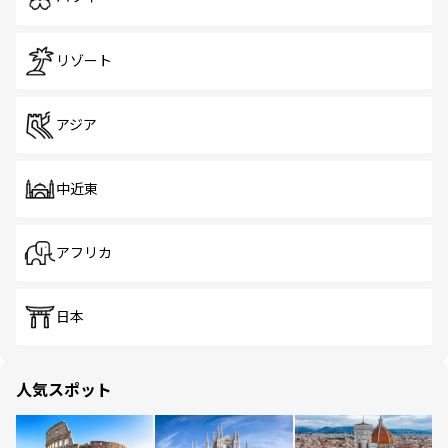
リゾート
アジア
中近東
アフリカ
日本
人気スポット