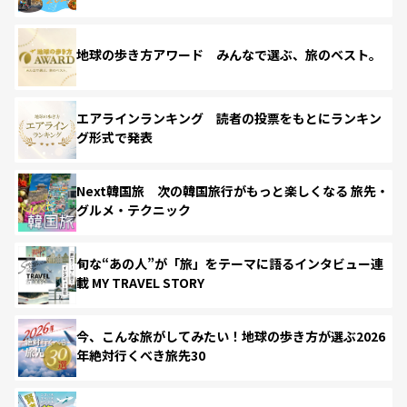
地球の歩き方アワード みんなで選ぶ、旅のベスト。
エアラインランキング 読者の投票をもとにランキン
グ形式で発表
Next韓国旅 次の韓国旅行がもっと楽しくなる 旅先・
グルメ・テクニック
旬な“あの人”が「旅」をテーマに語るインタビュー連
載 MY TRAVEL STORY
今、こんな旅がしてみたい！地球の歩き方が選ぶ2026
年絶対行くべき旅先30