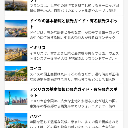
しい。
る。首都マドリードの洗練された雰囲気や、バルセロナの
フランスは、世界中の旅行者を魅了し続けるヨーロッパ屈
アートに溢れた街角から、地方では古代ローマ遺跡や中世
指の観光地だ。首都パリのエッフェル塔やルーブル美術館
の城塞都市、穏やかなビーチリゾートまで多彩な表情を見
といった象徴的なスポットから、田舎町の古風な美しさま
せる。地方によって風土や気候が異なるスペインはその個
ドイツの基本情報と観光ガイド・有名観光スポッ
で、幅広い魅力が詰まっている。華麗な宮殿、歴史的な大
性で訪れる人を魅了する。 なお、新着のスペイン情報は
コ
聖堂、美しいビーチ、そして豊かな自然が、訪れる者を心
ト
ンテンツ一覧
を参照してほしい。
から魅了する。また、フランスは美食の国としても知ら
ドイツは、豊かな歴史と多彩な文化が交差するヨーロッパ
れ、フランス料理はユネスコ無形文化遺産にも登録されて
の中心に位置する国。中世の街並みが残るロマンチック街
いる。シャンパンの発祥地であるランス、プロヴァンスの
道から、未来を先取りするようなモダンな都市まで多様な
香り高いラベンダー畑など、多彩な楽しみ方が可能だ。さ
イギリス
顔を持つこの国は、どこを歩いても飽きることがない。ベ
らに、パリ以外の地域にも魅力が溢れており、どの街角に
ルリンの文化的活気、バイエルン州のアルプスの絶景、そ
イギリスは、古きよき伝統と最先端が共存する国。ウェス
も豊かな歴史と文化が息づいている。パリ以外の個性あふ
してライン川沿いのワイン畑といった風景は必見。ビール
トミンスター寺院や大英博物館のようなランドマーク、歴
れる地方に足を運ぶとそれぞれで全く異なる文化を体験で
とソーセージを味わいながら地元の人と過ごす楽しい時間
史ある大学都市、美しい丘陵地帯や牧歌的な風景など、エ
きるだろう。 なお、新着のフランス情報は
コンテンツ一覧
スイス
は、お酒好きな人にはぜひ体験してほしい。 なお、新着の
リアごとに異なる魅力がある。また、優雅なアフタヌーン
を参照してほしい。
ドイツ情報は
コンテンツ一覧
を参照してほしい。
ティー、ビール好きにはたまらない英国パブ、サッカー観
スイスの国土面積は九州ほどの広さだが、運行時刻が正確
戦など、本場だからこそできる体験も豊富。イギリスを旅
な交通網が整備されており、初心者でも安心して個人旅行
して楽しみつくそう。 なお、新着のイギリス情報は
コンテ
を楽しめる。日本同様に時刻表どおりの旅が可能だ。中世
アメリカの基本情報と観光ガイド・有名観光スポ
ンツ一覧
を参照してほしい。
の建物がそのまま残る町や、スイスならではのユニークな
博物館もあり、アルプス観光だけでなく町歩きも満喫する
ット
ことができる。国民の所得が高いため物価も高いが、旅行
アメリカ合衆国は、広大な土地と多様な文化が魅力の国。
者向けの交通パス提供のサービスもあり、うまく活用すれ
東海岸の都市部から西海岸のカリフォルニアまで、訪れる
ば市内交通費無料で観光を楽しむこともできる。 なお、新
場所ごとに異なる風景と体験が待っている。ニューヨーク
着のスイス情報は
コンテンツ一覧
を参照してほしい。
ハワイ
のような巨大都市は、観光、ショッピング、エンターテイ
ンメントが詰まった刺激的なスポットだ。一方、アメリカ
年間を通じて温暖な気候に恵まれ、多くの島で構成される
西部には大自然が広がり、グランドキャニオンやイエロー
ハワイは、どの島も独自の魅力をもっている。大自然の神