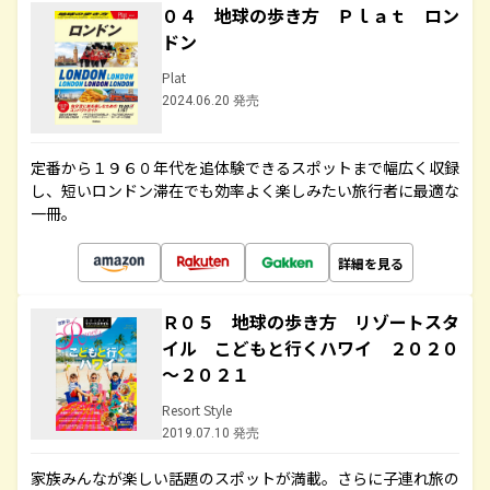
０４ 地球の歩き方 Ｐｌａｔ ロン
ドン
Plat
2024.06.20 発売
定番から１９６０年代を追体験できるスポットまで幅広く収録
し、短いロンドン滞在でも効率よく楽しみたい旅行者に最適な
一冊。
詳細を見る
Ｒ０５ 地球の歩き方 リゾートスタ
イル こどもと行くハワイ ２０２０
～２０２１
Resort Style
2019.07.10 発売
家族みんなが楽しい話題のスポットが満載。さらに子連れ旅の