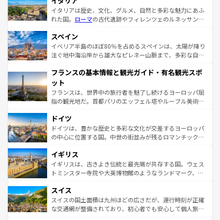
イタリア
イタリアは歴史、文化、グルメ、自然と多彩な魅力にあふ
れた国。
ローマ
の古代遺跡やフィレンツェのルネッサンス
美術、ヴェネツィアの運河など、歴史あるスポットはもち
スペイン
ろん、トスカーナの美しい田園風景やアマルフィ海岸の絶
景など、自然景観も見逃せない。観光の合間には、本場の
イベリア半島のほぼ80％を占めるスペインは、太陽が降り
ピザやパスタなど、絶品のイタリア料理を堪能することも
注ぐ地中海沿岸から雄大なピレネー山脈まで、多彩な自然
できる。朝目覚めてから夜眠るまで、すべての瞬間を楽し
と文化が詰まったヨーロッパ屈指の旅行先だ。多様な地域
フランスの基本情報と観光ガイド・有名観光スポ
ませてくれるイタリアで、忘れられない旅をしてみよう！
文化が根付くこの国では、情熱的なフラメンコ、熱気あふ
なお、新着のイタリア情報は
コンテンツ一覧
を参照してほ
れる闘牛、そして美味しいタパスが生活の一部となってい
ット
しい。
る。首都マドリードの洗練された雰囲気や、バルセロナの
フランスは、世界中の旅行者を魅了し続けるヨーロッパ屈
アートに溢れた街角から、地方では古代ローマ遺跡や中世
指の観光地だ。首都パリのエッフェル塔やルーブル美術館
の城塞都市、穏やかなビーチリゾートまで多彩な表情を見
といった象徴的なスポットから、田舎町の古風な美しさま
せる。地方によって風土や気候が異なるスペインはその個
ドイツ
で、幅広い魅力が詰まっている。華麗な宮殿、歴史的な大
性で訪れる人を魅了する。 なお、新着のスペイン情報は
コ
聖堂、美しいビーチ、そして豊かな自然が、訪れる者を心
ドイツは、豊かな歴史と多彩な文化が交差するヨーロッパ
ンテンツ一覧
を参照してほしい。
から魅了する。また、フランスは美食の国としても知ら
の中心に位置する国。中世の街並みが残るロマンチック街
れ、フランス料理はユネスコ無形文化遺産にも登録されて
道から、未来を先取りするようなモダンな都市まで多様な
イギリス
いる。シャンパンの発祥地であるランス、プロヴァンスの
顔を持つこの国は、どこを歩いても飽きることがない。ベ
香り高いラベンダー畑など、多彩な楽しみ方が可能だ。さ
ルリンの文化的活気、バイエルン州のアルプスの絶景、そ
イギリスは、古きよき伝統と最先端が共存する国。ウェス
らに、パリ以外の地域にも魅力が溢れており、どの街角に
してライン川沿いのワイン畑といった風景は必見。ビール
トミンスター寺院や大英博物館のようなランドマーク、歴
も豊かな歴史と文化が息づいている。パリ以外の個性あふ
とソーセージを味わいながら地元の人と過ごす楽しい時間
史ある大学都市、美しい丘陵地帯や牧歌的な風景など、エ
れる地方に足を運ぶとそれぞれで全く異なる文化を体験で
スイス
は、お酒好きな人にはぜひ体験してほしい。 なお、新着の
リアごとに異なる魅力がある。また、優雅なアフタヌーン
きるだろう。 なお、新着のフランス情報は
コンテンツ一覧
ドイツ情報は
コンテンツ一覧
を参照してほしい。
ティー、ビール好きにはたまらない英国パブ、サッカー観
スイスの国土面積は九州ほどの広さだが、運行時刻が正確
を参照してほしい。
戦など、本場だからこそできる体験も豊富。イギリスを旅
な交通網が整備されており、初心者でも安心して個人旅行
して楽しみつくそう。 なお、新着のイギリス情報は
コンテ
を楽しめる。日本同様に時刻表どおりの旅が可能だ。中世