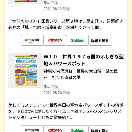
旅の図鑑
2021.08.12 発売
「地球の歩き方」図鑑シリーズ第９弾は、歴史好き、建築好き
必見の「城・宮殿・城塞都市」が堪能できる１冊。
詳細を見る
Ｗ１０ 世界１９７ヵ国のふしぎな聖
地＆パワースポット
神秘の古代遺跡 驚異の大自然 謎の巨
石 祈りと奇跡の地
旅の図鑑
2021.08.26 発売
美しくミステリアスな世界各国の聖地＆パワースポットの特徴
を、明日誰かに話したくなるふしぎ雑学、5人のスペシャリス
トインタビューとともに徹底紹介。
詳細を見る