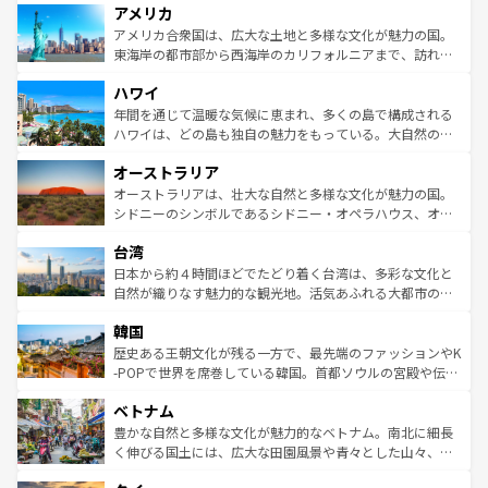
アメリカ
ンツ一覧
を参照してほしい。
の建物がそのまま残る町や、スイスならではのユニークな
博物館もあり、アルプス観光だけでなく町歩きも満喫する
アメリカ合衆国は、広大な土地と多様な文化が魅力の国。
ことができる。国民の所得が高いため物価も高いが、旅行
東海岸の都市部から西海岸のカリフォルニアまで、訪れる
者向けの交通パス提供のサービスもあり、うまく活用すれ
場所ごとに異なる風景と体験が待っている。ニューヨーク
ハワイ
ば市内交通費無料で観光を楽しむこともできる。 なお、新
のような巨大都市は、観光、ショッピング、エンターテイ
着のスイス情報は
コンテンツ一覧
を参照してほしい。
ンメントが詰まった刺激的なスポットだ。一方、アメリカ
年間を通じて温暖な気候に恵まれ、多くの島で構成される
西部には大自然が広がり、グランドキャニオンやイエロー
ハワイは、どの島も独自の魅力をもっている。大自然の神
ストーン国立公園といった絶景が堪能できる。さらに、南
秘を感じたいなら、火山が生み出した壮大な景観を誇るハ
オーストラリア
部のニューオーリンズでは、音楽と美食が融合した独特の
ワイ島は見逃せない。また、定番の観光地といえばオアフ
文化が魅力。旅行者はアメリカの各地域で異なる魅力を楽
島だが、静かな自然を求めるならマウイ島やカウアイ島が
オーストラリアは、壮大な自然と多様な文化が魅力の国。
しみながら、その多様性と豊かな歴史を感じることができ
おすすめ。エメラルドグリーンに輝く海をはじめ、豊かな
シドニーのシンボルであるシドニー・オペラハウス、オー
るだろう。車でのロードトリップや列車の旅も、アメリカ
文化や歴史が息づいている。「アロハスピリット」と呼ば
ストラリア東海岸北部に広がる大サンゴ礁地帯グレートバ
ならではの贅沢な旅のスタイルだ。 なお、新着のアメリカ
台湾
れるおもてなしの心で訪れる人々を迎えてくれるハワイの
リアリーフや大陸中央部にそびえるウルル（エアーズロッ
情報は
コンテンツ一覧
を参照してほしい。
人々、おいしいローカルフードやハワイアンミュージッ
ク）、タスマニアの美しい原生林やケアンズの熱帯雨林な
日本から約４時間ほどでたどり着く台湾は、多彩な文化と
ク、伝統的なフラダンスなど、すべてがハワイの魅力を彩
ど、見どころがたくさん。また、カフェやワイン、オージ
自然が織りなす魅力的な観光地。活気あふれる大都市の台
っている。訪れるたびに新しい発見と感動が待っているハ
ービーフなどの食文化も豊かで、美味しいものであふれて
北やノスタルジックな町並みが人気な九份（ジォウフェ
ワイを、存分に味わってほしい。 なお、新着のハワイ情報
韓国
いる。アクティビティも充実しており、サーフィンやダイ
ン）、静ひつな山岳地帯である台湾東部など、都市の喧騒
は
コンテンツ一覧
を参照してほしい。
ビング、ハイキングなど、アウトドア好きにはたまらな
と山間の静けさが共存しており、訪れる人に新しい発見と
歴史ある王朝文化が残る一方で、最先端のファッションやK
い。オーストラリアの多彩な魅力を存分に味わいつくそ
驚きをもたらしてくれる。また、奥深い台湾の食文化も魅
-POPで世界を席巻している韓国。首都ソウルの宮殿や伝統
う。 なお、新着のオーストラリア情報は
コンテンツ一覧
を
力で、夜市などの屋台グルメから高級料理、ヘルシーで美
家屋が並ぶエリアでは韓国の歴史と文化に浸ることがで
参照してほしい。
ベトナム
容にもいいと評判のスイーツなど、バラエティ豊かな料理
き、地方に足を延ばせば四季折々の自然美を楽しむことが
が味わえる。 なお、新着の台湾情報は
コンテンツ一覧
を参
できる。そして、キムチや焼肉、絶品のストリートフード
豊かな自然と多様な文化が魅力的なベトナム。南北に細長
照してほしい。
まで、さまざまな韓国料理が待っている。夜には、韓国な
く伸びる国土には、広大な田園風景や青々とした山々、世
らではのナイトライフも堪能できる。あたたかいホスピタ
界遺産に登録された壮大な自然景観が点在し、都市部では