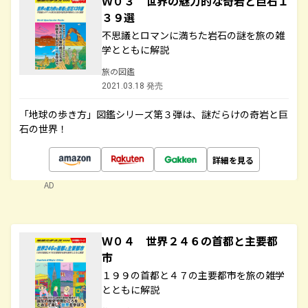
Ｗ０３ 世界の魅力的な奇岩と巨石１
３９選
不思議とロマンに満ちた岩石の謎を旅の雑
学とともに解説
旅の図鑑
2021.03.18 発売
「地球の歩き方」図鑑シリーズ第３弾は、謎だらけの奇岩と巨
石の世界！
詳細を見る
AD
Ｗ０４ 世界２４６の首都と主要都
市
１９９の首都と４７の主要都市を旅の雑学
とともに解説