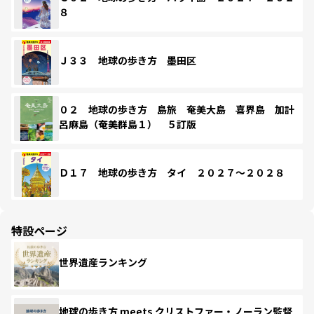
８
Ｊ３３ 地球の歩き方 墨田区
０２ 地球の歩き方 島旅 奄美大島 喜界島 加計
呂麻島（奄美群島１） ５訂版
Ｄ１７ 地球の歩き方 タイ ２０２７～２０２８
特設ページ
世界遺産ランキング
地球の歩き方 meets クリストファー・ノーラン監督