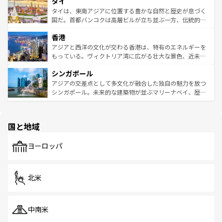
タイ
リティに包まれながら、韓国の多彩な魅力を心ゆくまで味
急速な発展と共に伝統が息づく。ハノイの古い町並みやホ
わってみてほしい。 なお、新着の韓国情報は
コンテンツ一
ーチミン市のフランス統治時代の建物も、独特の雰囲気を
タイは、東南アジアに位置する豊かな自然と歴史が息づく
覧
を参照してほしい。
醸し出している。また、バラエティの豊かさとおいしさで
国だ。首都バンコクは高層ビルが立ち並ぶ一方、伝統的な
世界中の食通を魅了してやまないベトナム料理も魅力のひ
寺院や市場がいたるところに点在し、古きよき文化と現代
香港
とつ。フォーやバインミー、ベトナムコーヒーなどは、ぜ
の活気が交差している。北部ではチェンマイなどの山岳地
ひ現地で味わいたい。どの地域を訪れてもあたたかい人々
帯で自然と触れ合い、南部ではプーケットやクラビの美し
アジアと西洋の文化が交わる香港は、特有のエネルギーを
が旅行者を迎えてくれるので、きっと忘れられない旅にな
いビーチでリゾート気分を楽しむことができる。タイ料理
もっている。ヴィクトリア湾に広がる壮大な景色、近未来
るはずだ。 なお、新着のベトナム情報は
コンテンツ一覧
を
は世界的に有名で、屋台から高級レストランまで味覚を刺
的なアートスポット、そして歴史と現代が融合した町並
参照してほしい。
シンガポール
激する。気候は一年中温暖で、どの季節にも異なる楽しみ
み、どこを訪れても感動するはず。観光スポットが密集し
が待っている。親しみやすいタイの人々、仏教を中心とし
ており、効率よく見どころを回れるのも魅力。息をのむよ
アジアの交差点として多文化が融合した独自の魅力を放つ
た文化、そして多様な観光資源が、訪れる旅人を魅了し続
うな絶景から文化的な体験まで、香港を存分に楽しみ尽く
シンガポール。未来的な建築物が並ぶマリーナベイ、歴史
ける。 なお、新着のタイ情報は
コンテンツ一覧
を参照して
そう。 なお、新着の香港情報は
コンテンツ一覧
を参照して
と伝統を感じられるエスニックタウン、多数の緑豊かな公
ほしい。
ほしい。
園や自然保護区など、自然が調和した近代的な景観と文化
の多様性あふれるカラフルな町は、どこを歩いても新しい
国と地域
発見がある。さらに、治安のよさや充実した公共交通機関
も、旅行者にとっては魅力的なポイント。グルメも豊富
で、ホーカーズは地元の風情を楽しめる外せないスポット
ヨーロッパ
だ。訪れる人を飽きさせないシンガポールで、多様な魅力
を体感しよう。 なお、新着のシンガポール情報は
コンテン
ツ一覧
を参照してほしい。
北米
中南米