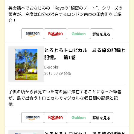
英会話本でおなじみの「Kayoの“秘密のノート”」シリーズの
著者が、今度は自分の滞在するロンドン南東の田舎町をご紹
介！
詳細を見る
とろとろトロピカル ある旅の記録と
記憶。 第1巻
D-Books
2018.03.29 発売
子供の頃から夢見ていた南の島に滞在することになった筆者
が、島で出合うトロピカルでマジカルな45日間の記録と記
憶。
詳細を見る
とろとろトロピカル ある旅の記録と