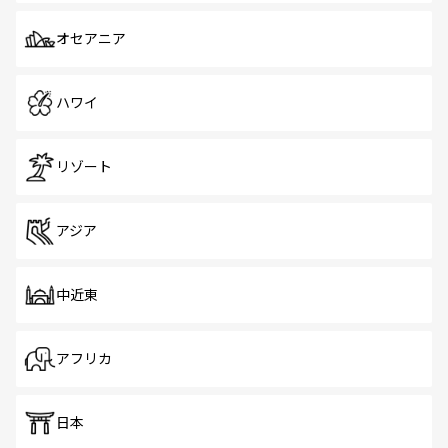
オセアニア
ハワイ
リゾート
アジア
中近東
アフリカ
日本