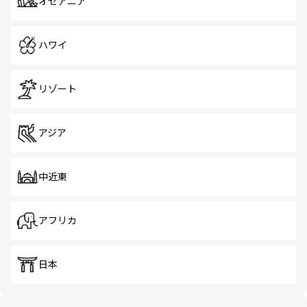
オセアニア
ハワイ
リゾート
アジア
中近東
アフリカ
日本