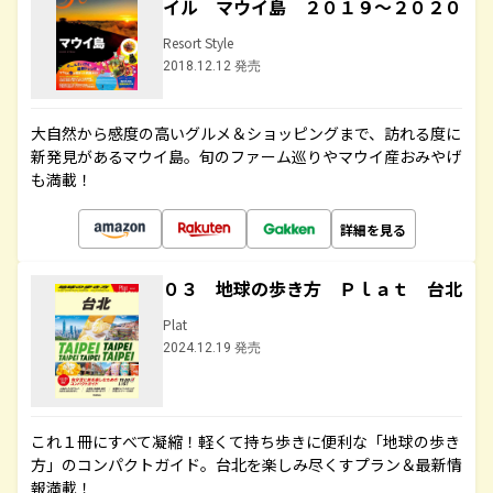
イル マウイ島 ２０１９～２０２０
Resort Style
2018.12.12 発売
大自然から感度の高いグルメ＆ショッピングまで、訪れる度に
新発見があるマウイ島。旬のファーム巡りやマウイ産おみやげ
も満載！
詳細を見る
０３ 地球の歩き方 Ｐｌａｔ 台北
Plat
2024.12.19 発売
これ１冊にすべて凝縮！軽くて持ち歩きに便利な「地球の歩き
方」のコンパクトガイド。台北を楽しみ尽くすプラン＆最新情
報満載！