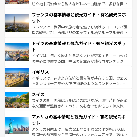
できる。朝目覚めてから夜眠るまで、すべての瞬間を楽し
注ぐ地中海沿岸から雄大なピレネー山脈まで、多彩な自然
ませてくれるイタリアで、忘れられない旅をしてみよう！
と文化が詰まったヨーロッパ屈指の旅行先だ。多様な地域
なお、新着のイタリア情報は
コンテンツ一覧
を参照してほ
フランスの基本情報と観光ガイド・有名観光スポ
文化が根付くこの国では、情熱的なフラメンコ、熱気あふ
しい。
れる闘牛、そして美味しいタパスが生活の一部となってい
ット
る。首都マドリードの洗練された雰囲気や、バルセロナの
フランスは、世界中の旅行者を魅了し続けるヨーロッパ屈
アートに溢れた街角から、地方では古代ローマ遺跡や中世
指の観光地だ。首都パリのエッフェル塔やルーブル美術館
の城塞都市、穏やかなビーチリゾートまで多彩な表情を見
といった象徴的なスポットから、田舎町の古風な美しさま
せる。地方によって風土や気候が異なるスペインはその個
ドイツの基本情報と観光ガイド・有名観光スポッ
で、幅広い魅力が詰まっている。華麗な宮殿、歴史的な大
性で訪れる人を魅了する。 なお、新着のスペイン情報は
コ
聖堂、美しいビーチ、そして豊かな自然が、訪れる者を心
ト
ンテンツ一覧
を参照してほしい。
から魅了する。また、フランスは美食の国としても知ら
ドイツは、豊かな歴史と多彩な文化が交差するヨーロッパ
れ、フランス料理はユネスコ無形文化遺産にも登録されて
の中心に位置する国。中世の街並みが残るロマンチック街
いる。シャンパンの発祥地であるランス、プロヴァンスの
道から、未来を先取りするようなモダンな都市まで多様な
香り高いラベンダー畑など、多彩な楽しみ方が可能だ。さ
イギリス
顔を持つこの国は、どこを歩いても飽きることがない。ベ
らに、パリ以外の地域にも魅力が溢れており、どの街角に
ルリンの文化的活気、バイエルン州のアルプスの絶景、そ
イギリスは、古きよき伝統と最先端が共存する国。ウェス
も豊かな歴史と文化が息づいている。パリ以外の個性あふ
してライン川沿いのワイン畑といった風景は必見。ビール
トミンスター寺院や大英博物館のようなランドマーク、歴
れる地方に足を運ぶとそれぞれで全く異なる文化を体験で
とソーセージを味わいながら地元の人と過ごす楽しい時間
史ある大学都市、美しい丘陵地帯や牧歌的な風景など、エ
きるだろう。 なお、新着のフランス情報は
コンテンツ一覧
スイス
は、お酒好きな人にはぜひ体験してほしい。 なお、新着の
リアごとに異なる魅力がある。また、優雅なアフタヌーン
を参照してほしい。
ドイツ情報は
コンテンツ一覧
を参照してほしい。
ティー、ビール好きにはたまらない英国パブ、サッカー観
スイスの国土面積は九州ほどの広さだが、運行時刻が正確
戦など、本場だからこそできる体験も豊富。イギリスを旅
な交通網が整備されており、初心者でも安心して個人旅行
して楽しみつくそう。 なお、新着のイギリス情報は
コンテ
を楽しめる。日本同様に時刻表どおりの旅が可能だ。中世
アメリカの基本情報と観光ガイド・有名観光スポ
ンツ一覧
を参照してほしい。
の建物がそのまま残る町や、スイスならではのユニークな
博物館もあり、アルプス観光だけでなく町歩きも満喫する
ット
ことができる。国民の所得が高いため物価も高いが、旅行
アメリカ合衆国は、広大な土地と多様な文化が魅力の国。
者向けの交通パス提供のサービスもあり、うまく活用すれ
東海岸の都市部から西海岸のカリフォルニアまで、訪れる