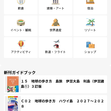
飲食
建築・アート
宿泊
イベント・観戦
世界遺産
リゾート
アクティビティ
鉄道・フライト
ショップ
新刊ガイドブック
１５ 地球の歩き方 島旅 伊豆大島 利島（伊豆諸
島①）３訂版
Ｃ０２ 地球の歩き方 ハワイ島 ２０２７～２０２
８