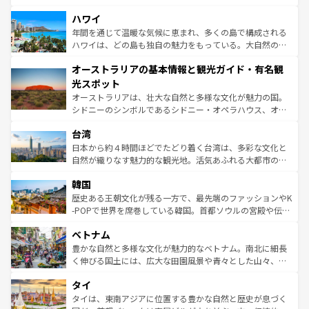
ば市内交通費無料で観光を楽しむこともできる。 なお、新
場所ごとに異なる風景と体験が待っている。ニューヨーク
着のスイス情報は
コンテンツ一覧
を参照してほしい。
ハワイ
のような巨大都市は、観光、ショッピング、エンターテイ
ンメントが詰まった刺激的なスポットだ。一方、アメリカ
年間を通じて温暖な気候に恵まれ、多くの島で構成される
西部には大自然が広がり、グランドキャニオンやイエロー
ハワイは、どの島も独自の魅力をもっている。大自然の神
ストーン国立公園といった絶景が堪能できる。さらに、南
秘を感じたいなら、火山が生み出した壮大な景観を誇るハ
オーストラリアの基本情報と観光ガイド・有名観
部のニューオーリンズでは、音楽と美食が融合した独特の
ワイ島は見逃せない。また、定番の観光地といえばオアフ
文化が魅力。旅行者はアメリカの各地域で異なる魅力を楽
島だが、静かな自然を求めるならマウイ島やカウアイ島が
光スポット
しみながら、その多様性と豊かな歴史を感じることができ
おすすめ。エメラルドグリーンに輝く海をはじめ、豊かな
オーストラリアは、壮大な自然と多様な文化が魅力の国。
るだろう。車でのロードトリップや列車の旅も、アメリカ
文化や歴史が息づいている。「アロハスピリット」と呼ば
シドニーのシンボルであるシドニー・オペラハウス、オー
ならではの贅沢な旅のスタイルだ。 なお、新着のアメリカ
れるおもてなしの心で訪れる人々を迎えてくれるハワイの
ストラリア東海岸北部に広がる大サンゴ礁地帯グレートバ
情報は
コンテンツ一覧
を参照してほしい。
人々、おいしいローカルフードやハワイアンミュージッ
台湾
リアリーフや大陸中央部にそびえるウルル（エアーズロッ
ク、伝統的なフラダンスなど、すべてがハワイの魅力を彩
ク）、タスマニアの美しい原生林やケアンズの熱帯雨林な
日本から約４時間ほどでたどり着く台湾は、多彩な文化と
っている。訪れるたびに新しい発見と感動が待っているハ
ど、見どころがたくさん。また、カフェやワイン、オージ
自然が織りなす魅力的な観光地。活気あふれる大都市の台
ワイを、存分に味わってほしい。 なお、新着のハワイ情報
ービーフなどの食文化も豊かで、美味しいものであふれて
北やノスタルジックな町並みが人気な九份（ジォウフェ
は
コンテンツ一覧
を参照してほしい。
韓国
いる。アクティビティも充実しており、サーフィンやダイ
ン）、静ひつな山岳地帯である台湾東部など、都市の喧騒
ビング、ハイキングなど、アウトドア好きにはたまらな
と山間の静けさが共存しており、訪れる人に新しい発見と
歴史ある王朝文化が残る一方で、最先端のファッションやK
い。オーストラリアの多彩な魅力を存分に味わいつくそ
驚きをもたらしてくれる。また、奥深い台湾の食文化も魅
-POPで世界を席巻している韓国。首都ソウルの宮殿や伝統
う。 なお、新着のオーストラリア情報は
コンテンツ一覧
を
力で、夜市などの屋台グルメから高級料理、ヘルシーで美
家屋が並ぶエリアでは韓国の歴史と文化に浸ることがで
参照してほしい。
ベトナム
容にもいいと評判のスイーツなど、バラエティ豊かな料理
き、地方に足を延ばせば四季折々の自然美を楽しむことが
が味わえる。 なお、新着の台湾情報は
コンテンツ一覧
を参
できる。そして、キムチや焼肉、絶品のストリートフード
豊かな自然と多様な文化が魅力的なベトナム。南北に細長
照してほしい。
まで、さまざまな韓国料理が待っている。夜には、韓国な
く伸びる国土には、広大な田園風景や青々とした山々、世
らではのナイトライフも堪能できる。あたたかいホスピタ
界遺産に登録された壮大な自然景観が点在し、都市部では
タイ
リティに包まれながら、韓国の多彩な魅力を心ゆくまで味
急速な発展と共に伝統が息づく。ハノイの古い町並みやホ
わってみてほしい。 なお、新着の韓国情報は
コンテンツ一
ーチミン市のフランス統治時代の建物も、独特の雰囲気を
タイは、東南アジアに位置する豊かな自然と歴史が息づく