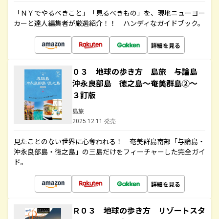
「ＮＹでやるべきこと」「見るべきもの」を、現地ニューヨー
カーと達人編集者が厳選紹介！！ ハンディなガイドブック。
詳細を見る
０３ 地球の歩き方 島旅 与論島
沖永良部島 徳之島～奄美群島②～
３訂版
島旅
2025.12.11 発売
見たことのない世界に心奪われる！ 奄美群島南部「与論島・
沖永良部島・徳之島」の三島だけをフィーチャーした完全ガイ
ド。
詳細を見る
Ｒ０３ 地球の歩き方 リゾートスタ