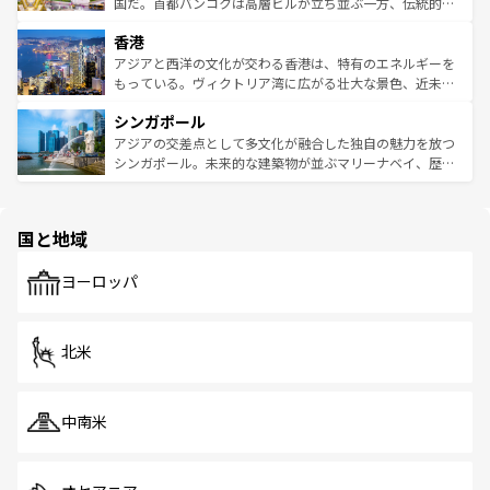
覧
を参照してほしい。
醸し出している。また、バラエティの豊かさとおいしさで
国だ。首都バンコクは高層ビルが立ち並ぶ一方、伝統的な
世界中の食通を魅了してやまないベトナム料理も魅力のひ
寺院や市場がいたるところに点在し、古きよき文化と現代
香港
とつ。フォーやバインミー、ベトナムコーヒーなどは、ぜ
の活気が交差している。北部ではチェンマイなどの山岳地
ひ現地で味わいたい。どの地域を訪れてもあたたかい人々
帯で自然と触れ合い、南部ではプーケットやクラビの美し
アジアと西洋の文化が交わる香港は、特有のエネルギーを
が旅行者を迎えてくれるので、きっと忘れられない旅にな
いビーチでリゾート気分を楽しむことができる。タイ料理
もっている。ヴィクトリア湾に広がる壮大な景色、近未来
るはずだ。 なお、新着のベトナム情報は
コンテンツ一覧
を
は世界的に有名で、屋台から高級レストランまで味覚を刺
的なアートスポット、そして歴史と現代が融合した町並
参照してほしい。
シンガポール
激する。気候は一年中温暖で、どの季節にも異なる楽しみ
み、どこを訪れても感動するはず。観光スポットが密集し
が待っている。親しみやすいタイの人々、仏教を中心とし
ており、効率よく見どころを回れるのも魅力。息をのむよ
アジアの交差点として多文化が融合した独自の魅力を放つ
た文化、そして多様な観光資源が、訪れる旅人を魅了し続
うな絶景から文化的な体験まで、香港を存分に楽しみ尽く
シンガポール。未来的な建築物が並ぶマリーナベイ、歴史
ける。 なお、新着のタイ情報は
コンテンツ一覧
を参照して
そう。 なお、新着の香港情報は
コンテンツ一覧
を参照して
と伝統を感じられるエスニックタウン、多数の緑豊かな公
ほしい。
ほしい。
園や自然保護区など、自然が調和した近代的な景観と文化
の多様性あふれるカラフルな町は、どこを歩いても新しい
国と地域
発見がある。さらに、治安のよさや充実した公共交通機関
も、旅行者にとっては魅力的なポイント。グルメも豊富
で、ホーカーズは地元の風情を楽しめる外せないスポット
ヨーロッパ
だ。訪れる人を飽きさせないシンガポールで、多様な魅力
を体感しよう。 なお、新着のシンガポール情報は
コンテン
ツ一覧
を参照してほしい。
北米
中南米