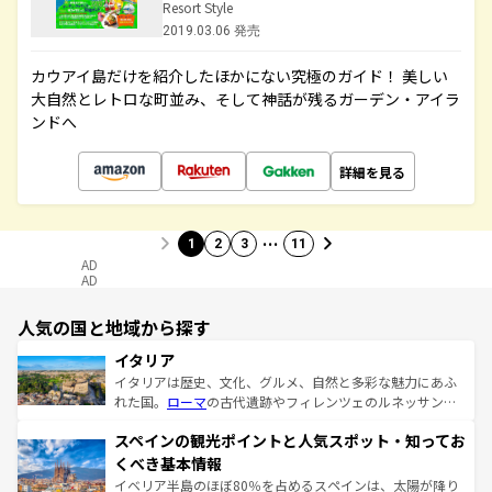
Resort Style
2019.03.06 発売
カウアイ島だけを紹介したほかにない究極のガイド！ 美しい
大自然とレトロな町並み、そして神話が残るガーデン・アイラ
ンドへ
詳細を見る
…
1
2
3
11
AD
AD
人気の国と地域から探す
イタリア
イタリアは歴史、文化、グルメ、自然と多彩な魅力にあふ
れた国。
ローマ
の古代遺跡やフィレンツェのルネッサンス
美術、ヴェネツィアの運河など、歴史あるスポットはもち
スペインの観光ポイントと人気スポット・知ってお
ろん、トスカーナの美しい田園風景やアマルフィ海岸の絶
景など、自然景観も見逃せない。観光の合間には、本場の
くべき基本情報
ピザやパスタなど、絶品のイタリア料理を堪能することも
イベリア半島のほぼ80％を占めるスペインは、太陽が降り