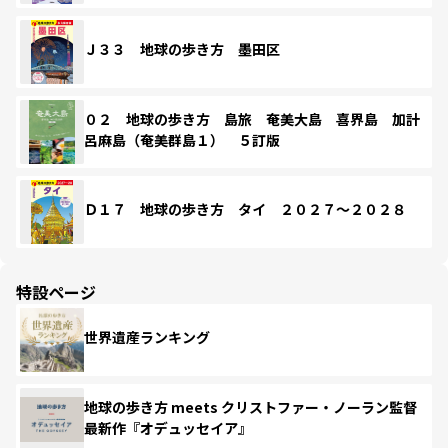
Ｊ３３ 地球の歩き方 墨田区
０２ 地球の歩き方 島旅 奄美大島 喜界島 加計
呂麻島（奄美群島１） ５訂版
Ｄ１７ 地球の歩き方 タイ ２０２７～２０２８
特設ページ
世界遺産ランキング
地球の歩き方 meets クリストファー・ノーラン監督
最新作『オデュッセイア』