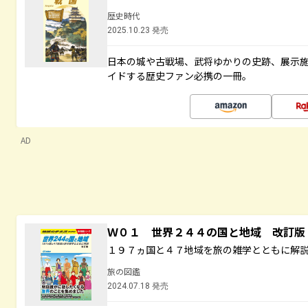
歴史時代
2025.10.23 発売
日本の城や古戦場、武将ゆかりの史跡、展示
イドする歴史ファン必携の一冊。
AD
Ｗ０１ 世界２４４の国と地域 改訂版
１９７ヵ国と４７地域を旅の雑学とともに解
旅の図鑑
2024.07.18 発売