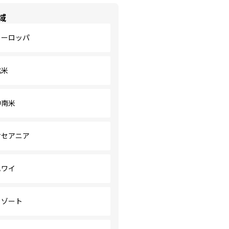
域
ヨーロッパ
北米
中南米
オセアニア
ハワイ
リゾート