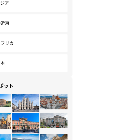
アジア
中近東
アフリカ
日本
ポット