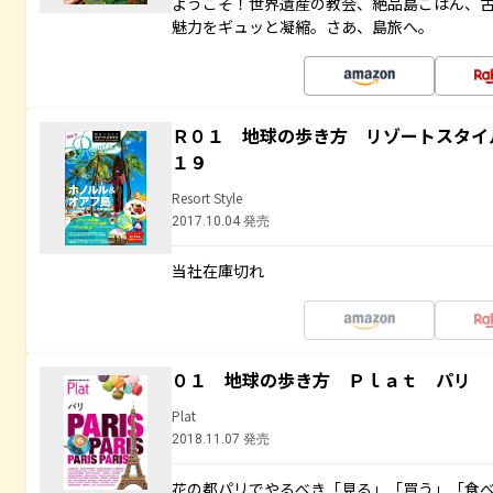
ようこそ！世界遺産の教会、絶品島ごはん、
魅力をギュッと凝縮。さあ、島旅へ。
Ｒ０１ 地球の歩き方 リゾートスタイ
１９
Resort Style
2017.10.04 発売
当社在庫切れ
０１ 地球の歩き方 Ｐｌａｔ パリ
Plat
2018.11.07 発売
花の都パリでやるべき「見る」「買う」「食