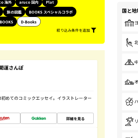
co 海外
aruco 国内
Plat
国と地
旅の図鑑
BOOKS スペシャルコラボ
BOOKS
D-Books
絞り込み条件を追加
開運さんぽ
は初めてのコミックエッセイ。イラストレーター
詳細を見る