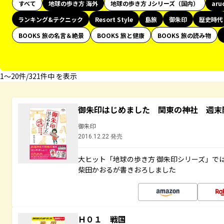
すべて
地球の歩き方 海外
地球の歩き方 Jシリーズ（国内）
aru
ランキング&テクニック
Resort Style
島旅
御朱印
歴史時代
BOOKS 旅の名言＆絶景
BOOKS 旅と健康
BOOKS 旅の読み物
1〜20件/321件中 を表示
御朱印はじめました 関東の神社 週末
御朱印
2016.12.22 発売
大ヒット「地球の歩き方 御朱印シリーズ」で
柴田かおるが書きおろしました
Ｈ０１ 戦国