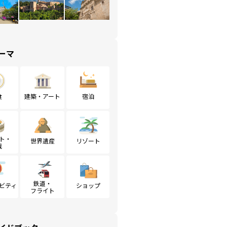
ーマ
食
建築・アート
宿泊
ト・
世界遺産
リゾート
戦
鉄道・
ビティ
ショップ
フライト