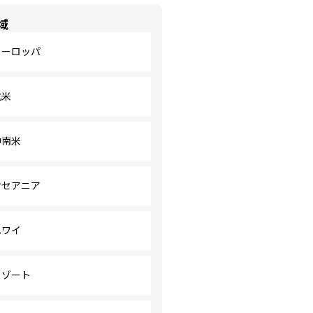
域
ヨーロッパ
北米
中南米
オセアニア
ハワイ
リゾート