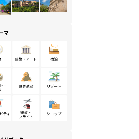
ーマ
食
建築・アート
宿泊
ト・
世界遺産
リゾート
戦
鉄道・
ビティ
ショップ
フライト