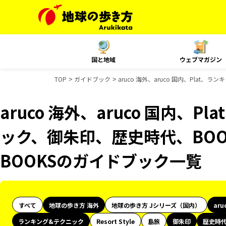
国と地域
ウェブマガジン
TOP
ガイドブック
aruco 海外、aruco 国内、Pla
aruco 海外、aruco 国内、
ック、御朱印、歴史時代、BOO
BOOKSのガイドブック一覧
すべて
地球の歩き方 海外
地球の歩き方 Jシリーズ（国内）
aru
ランキング&テクニック
Resort Style
島旅
御朱印
歴史時