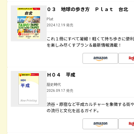
０３ 地球の歩き方 Ｐｌａｔ 台北
Plat
2024.12.19 発売
これ１冊にすべて凝縮！軽くて持ち歩きに便
を楽しみ尽くすプラン＆最新情報満載！
Ｈ０４ 平成
歴史時代
2026.09.17 発売
渋谷・原宿など平成カルチャーを象徴する街
の流行と文化を巡るガイド。