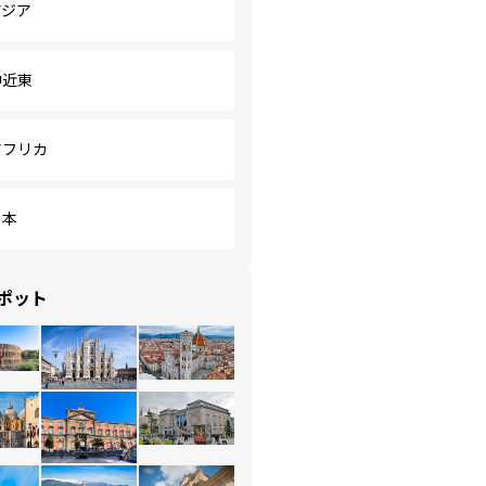
アジア
中近東
アフリカ
日本
ポット