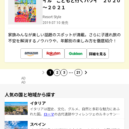
イル こどもと行くハワイ ２０２０
～２０２１
Resort Style
2019.07.10 発売
家族みんなが楽しい話題のスポットが満載。さらに子連れ旅の
不安を解消するノウハウや、年齢別の楽しみ方を徹底紹介！
詳細を見る
…
1
2
3
21
AD
AD
人気の国と地域から探す
イタリア
イタリアは歴史、文化、グルメ、自然と多彩な魅力にあふ
れた国。
ローマ
の古代遺跡やフィレンツェのルネッサンス
美術、ヴェネツィアの運河など、歴史あるスポットはもち
スペイン
ろん、トスカーナの美しい田園風景やアマルフィ海岸の絶