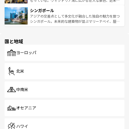
もっている。ヴィクトリア湾に広がる壮大な景色、近未来
るはずだ。 なお、新着のベトナム情報は
コンテンツ一覧
を
は世界的に有名で、屋台から高級レストランまで味覚を刺
的なアートスポット、そして歴史と現代が融合した町並
参照してほしい。
シンガポール
激する。気候は一年中温暖で、どの季節にも異なる楽しみ
み、どこを訪れても感動するはず。観光スポットが密集し
が待っている。親しみやすいタイの人々、仏教を中心とし
ており、効率よく見どころを回れるのも魅力。息をのむよ
アジアの交差点として多文化が融合した独自の魅力を放つ
た文化、そして多様な観光資源が、訪れる旅人を魅了し続
うな絶景から文化的な体験まで、香港を存分に楽しみ尽く
シンガポール。未来的な建築物が並ぶマリーナベイ、歴史
ける。 なお、新着のタイ情報は
コンテンツ一覧
を参照して
そう。 なお、新着の香港情報は
コンテンツ一覧
を参照して
と伝統を感じられるエスニックタウン、多数の緑豊かな公
ほしい。
ほしい。
園や自然保護区など、自然が調和した近代的な景観と文化
の多様性あふれるカラフルな町は、どこを歩いても新しい
国と地域
発見がある。さらに、治安のよさや充実した公共交通機関
も、旅行者にとっては魅力的なポイント。グルメも豊富
で、ホーカーズは地元の風情を楽しめる外せないスポット
ヨーロッパ
だ。訪れる人を飽きさせないシンガポールで、多様な魅力
を体感しよう。 なお、新着のシンガポール情報は
コンテン
ツ一覧
を参照してほしい。
北米
中南米
オセアニア
ハワイ