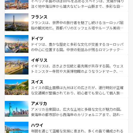
景など、自然景観も見逃せない。観光の合間には、本場の
イベリア半島のほぼ80％を占めるスペインは、太陽が降り
ピザやパスタなど、絶品のイタリア料理を堪能することも
注ぐ地中海沿岸から雄大なピレネー山脈まで、多彩な自然
できる。朝目覚めてから夜眠るまで、すべての瞬間を楽し
と文化が詰まったヨーロッパ屈指の旅行先だ。多様な地域
フランス
ませてくれるイタリアで、忘れられない旅をしてみよう！
文化が根付くこの国では、情熱的なフラメンコ、熱気あふ
なお、新着のイタリア情報は
コンテンツ一覧
を参照してほ
れる闘牛、そして美味しいタパスが生活の一部となってい
フランスは、世界中の旅行者を魅了し続けるヨーロッパ屈
しい。
る。首都マドリードの洗練された雰囲気や、バルセロナの
指の観光地だ。首都パリのエッフェル塔やルーブル美術館
アートに溢れた街角から、地方では古代ローマ遺跡や中世
といった象徴的なスポットから、田舎町の古風な美しさま
ドイツ
の城塞都市、穏やかなビーチリゾートまで多彩な表情を見
で、幅広い魅力が詰まっている。華麗な宮殿、歴史的な大
せる。地方によって風土や気候が異なるスペインはその個
聖堂、美しいビーチ、そして豊かな自然が、訪れる者を心
ドイツは、豊かな歴史と多彩な文化が交差するヨーロッパ
性で訪れる人を魅了する。 なお、新着のスペイン情報は
コ
から魅了する。また、フランスは美食の国としても知ら
の中心に位置する国。中世の街並みが残るロマンチック街
ンテンツ一覧
を参照してほしい。
れ、フランス料理はユネスコ無形文化遺産にも登録されて
道から、未来を先取りするようなモダンな都市まで多様な
イギリス
いる。シャンパンの発祥地であるランス、プロヴァンスの
顔を持つこの国は、どこを歩いても飽きることがない。ベ
香り高いラベンダー畑など、多彩な楽しみ方が可能だ。さ
ルリンの文化的活気、バイエルン州のアルプスの絶景、そ
イギリスは、古きよき伝統と最先端が共存する国。ウェス
らに、パリ以外の地域にも魅力が溢れており、どの街角に
してライン川沿いのワイン畑といった風景は必見。ビール
トミンスター寺院や大英博物館のようなランドマーク、歴
も豊かな歴史と文化が息づいている。パリ以外の個性あふ
とソーセージを味わいながら地元の人と過ごす楽しい時間
史ある大学都市、美しい丘陵地帯や牧歌的な風景など、エ
れる地方に足を運ぶとそれぞれで全く異なる文化を体験で
スイス
は、お酒好きな人にはぜひ体験してほしい。 なお、新着の
リアごとに異なる魅力がある。また、優雅なアフタヌーン
きるだろう。 なお、新着のフランス情報は
コンテンツ一覧
ドイツ情報は
コンテンツ一覧
を参照してほしい。
ティー、ビール好きにはたまらない英国パブ、サッカー観
スイスの国土面積は九州ほどの広さだが、運行時刻が正確
を参照してほしい。
戦など、本場だからこそできる体験も豊富。イギリスを旅
な交通網が整備されており、初心者でも安心して個人旅行
して楽しみつくそう。 なお、新着のイギリス情報は
コンテ
を楽しめる。日本同様に時刻表どおりの旅が可能だ。中世
アメリカ
ンツ一覧
を参照してほしい。
の建物がそのまま残る町や、スイスならではのユニークな
博物館もあり、アルプス観光だけでなく町歩きも満喫する
アメリカ合衆国は、広大な土地と多様な文化が魅力の国。
ことができる。国民の所得が高いため物価も高いが、旅行
東海岸の都市部から西海岸のカリフォルニアまで、訪れる
者向けの交通パス提供のサービスもあり、うまく活用すれ
場所ごとに異なる風景と体験が待っている。ニューヨーク
ハワイ
ば市内交通費無料で観光を楽しむこともできる。 なお、新
のような巨大都市は、観光、ショッピング、エンターテイ
着のスイス情報は
コンテンツ一覧
を参照してほしい。
ンメントが詰まった刺激的なスポットだ。一方、アメリカ
年間を通じて温暖な気候に恵まれ、多くの島で構成される