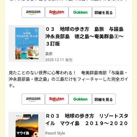
詳細を見る
０３ 地球の歩き方 島旅 与論島
沖永良部島 徳之島～奄美群島②～
３訂版
島旅
2025.12.11 発売
見たことのない世界に心奪われる！ 奄美群島南部「与論島・
沖永良部島・徳之島」の三島だけをフィーチャーした完全ガイ
ド。
詳細を見る
Ｒ０３ 地球の歩き方 リゾートスタ
イル マウイ島 ２０１９～２０２０
Resort Style