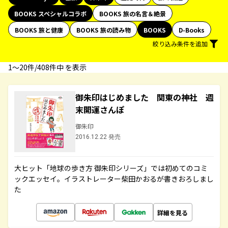
BOOKS スペシャルコラボ
BOOKS 旅の名言＆絶景
BOOKS 旅と健康
BOOKS 旅の読み物
BOOKS
D-Books
絞り込み条件を追加
1〜20件/408件中 を表示
御朱印はじめました 関東の神社 週
末開運さんぽ
御朱印
2016.12.22 発売
大ヒット「地球の歩き方 御朱印シリーズ」では初めてのコミ
ックエッセイ。イラストレーター柴田かおるが書きおろしまし
た
詳細を見る