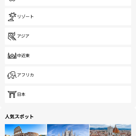
リゾート
アジア
中近東
アフリカ
日本
人気スポット