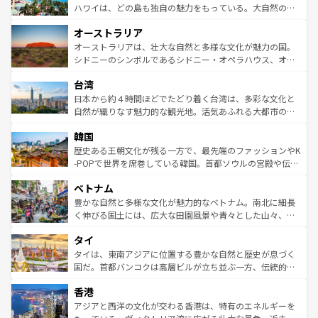
西部には大自然が広がり、グランドキャニオンやイエロー
ハワイは、どの島も独自の魅力をもっている。大自然の神
ストーン国立公園といった絶景が堪能できる。さらに、南
秘を感じたいなら、火山が生み出した壮大な景観を誇るハ
オーストラリア
部のニューオーリンズでは、音楽と美食が融合した独特の
ワイ島は見逃せない。また、定番の観光地といえばオアフ
文化が魅力。旅行者はアメリカの各地域で異なる魅力を楽
島だが、静かな自然を求めるならマウイ島やカウアイ島が
オーストラリアは、壮大な自然と多様な文化が魅力の国。
しみながら、その多様性と豊かな歴史を感じることができ
おすすめ。エメラルドグリーンに輝く海をはじめ、豊かな
シドニーのシンボルであるシドニー・オペラハウス、オー
るだろう。車でのロードトリップや列車の旅も、アメリカ
文化や歴史が息づいている。「アロハスピリット」と呼ば
ストラリア東海岸北部に広がる大サンゴ礁地帯グレートバ
ならではの贅沢な旅のスタイルだ。 なお、新着のアメリカ
台湾
れるおもてなしの心で訪れる人々を迎えてくれるハワイの
リアリーフや大陸中央部にそびえるウルル（エアーズロッ
情報は
コンテンツ一覧
を参照してほしい。
人々、おいしいローカルフードやハワイアンミュージッ
ク）、タスマニアの美しい原生林やケアンズの熱帯雨林な
日本から約４時間ほどでたどり着く台湾は、多彩な文化と
ク、伝統的なフラダンスなど、すべてがハワイの魅力を彩
ど、見どころがたくさん。また、カフェやワイン、オージ
自然が織りなす魅力的な観光地。活気あふれる大都市の台
っている。訪れるたびに新しい発見と感動が待っているハ
ービーフなどの食文化も豊かで、美味しいものであふれて
北やノスタルジックな町並みが人気な九份（ジォウフェ
ワイを、存分に味わってほしい。 なお、新着のハワイ情報
韓国
いる。アクティビティも充実しており、サーフィンやダイ
ン）、静ひつな山岳地帯である台湾東部など、都市の喧騒
は
コンテンツ一覧
を参照してほしい。
ビング、ハイキングなど、アウトドア好きにはたまらな
と山間の静けさが共存しており、訪れる人に新しい発見と
歴史ある王朝文化が残る一方で、最先端のファッションやK
い。オーストラリアの多彩な魅力を存分に味わいつくそ
驚きをもたらしてくれる。また、奥深い台湾の食文化も魅
-POPで世界を席巻している韓国。首都ソウルの宮殿や伝統
う。 なお、新着のオーストラリア情報は
コンテンツ一覧
を
力で、夜市などの屋台グルメから高級料理、ヘルシーで美
家屋が並ぶエリアでは韓国の歴史と文化に浸ることがで
参照してほしい。
ベトナム
容にもいいと評判のスイーツなど、バラエティ豊かな料理
き、地方に足を延ばせば四季折々の自然美を楽しむことが
が味わえる。 なお、新着の台湾情報は
コンテンツ一覧
を参
できる。そして、キムチや焼肉、絶品のストリートフード
豊かな自然と多様な文化が魅力的なベトナム。南北に細長
照してほしい。
まで、さまざまな韓国料理が待っている。夜には、韓国な
く伸びる国土には、広大な田園風景や青々とした山々、世
らではのナイトライフも堪能できる。あたたかいホスピタ
界遺産に登録された壮大な自然景観が点在し、都市部では
タイ
リティに包まれながら、韓国の多彩な魅力を心ゆくまで味
急速な発展と共に伝統が息づく。ハノイの古い町並みやホ
わってみてほしい。 なお、新着の韓国情報は
コンテンツ一
ーチミン市のフランス統治時代の建物も、独特の雰囲気を
タイは、東南アジアに位置する豊かな自然と歴史が息づく
覧
を参照してほしい。
醸し出している。また、バラエティの豊かさとおいしさで
国だ。首都バンコクは高層ビルが立ち並ぶ一方、伝統的な
世界中の食通を魅了してやまないベトナム料理も魅力のひ
寺院や市場がいたるところに点在し、古きよき文化と現代
香港
とつ。フォーやバインミー、ベトナムコーヒーなどは、ぜ
の活気が交差している。北部ではチェンマイなどの山岳地
ひ現地で味わいたい。どの地域を訪れてもあたたかい人々
帯で自然と触れ合い、南部ではプーケットやクラビの美し
アジアと西洋の文化が交わる香港は、特有のエネルギーを
が旅行者を迎えてくれるので、きっと忘れられない旅にな
いビーチでリゾート気分を楽しむことができる。タイ料理