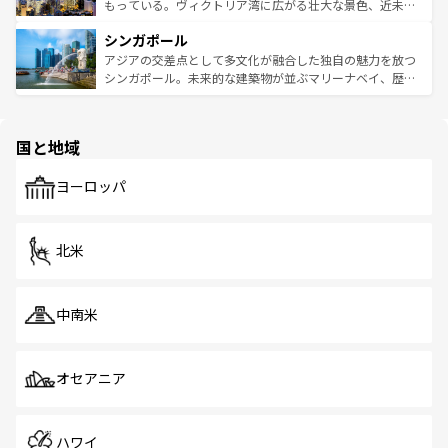
が旅行者を迎えてくれるので、きっと忘れられない旅にな
いビーチでリゾート気分を楽しむことができる。タイ料理
もっている。ヴィクトリア湾に広がる壮大な景色、近未来
るはずだ。 なお、新着のベトナム情報は
コンテンツ一覧
を
は世界的に有名で、屋台から高級レストランまで味覚を刺
的なアートスポット、そして歴史と現代が融合した町並
参照してほしい。
シンガポール
激する。気候は一年中温暖で、どの季節にも異なる楽しみ
み、どこを訪れても感動するはず。観光スポットが密集し
が待っている。親しみやすいタイの人々、仏教を中心とし
ており、効率よく見どころを回れるのも魅力。息をのむよ
アジアの交差点として多文化が融合した独自の魅力を放つ
た文化、そして多様な観光資源が、訪れる旅人を魅了し続
うな絶景から文化的な体験まで、香港を存分に楽しみ尽く
シンガポール。未来的な建築物が並ぶマリーナベイ、歴史
ける。 なお、新着のタイ情報は
コンテンツ一覧
を参照して
そう。 なお、新着の香港情報は
コンテンツ一覧
を参照して
と伝統を感じられるエスニックタウン、多数の緑豊かな公
ほしい。
ほしい。
園や自然保護区など、自然が調和した近代的な景観と文化
の多様性あふれるカラフルな町は、どこを歩いても新しい
国と地域
発見がある。さらに、治安のよさや充実した公共交通機関
も、旅行者にとっては魅力的なポイント。グルメも豊富
で、ホーカーズは地元の風情を楽しめる外せないスポット
ヨーロッパ
だ。訪れる人を飽きさせないシンガポールで、多様な魅力
を体感しよう。 なお、新着のシンガポール情報は
コンテン
ツ一覧
を参照してほしい。
北米
中南米
オセアニア
ハワイ