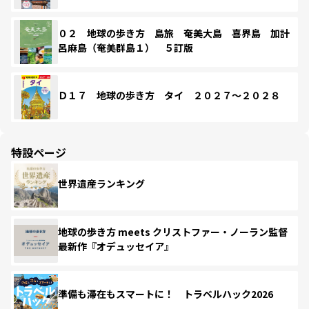
０２ 地球の歩き方 島旅 奄美大島 喜界島 加計
呂麻島（奄美群島１） ５訂版
Ｄ１７ 地球の歩き方 タイ ２０２７～２０２８
特設ページ
世界遺産ランキング
地球の歩き方 meets クリストファー・ノーラン監督
最新作『オデュッセイア』
準備も滞在もスマートに！ トラベルハック2026