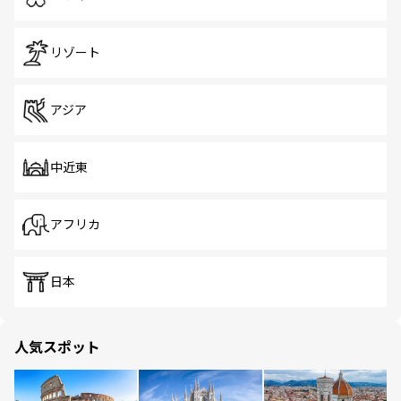
リゾート
アジア
中近東
アフリカ
日本
人気スポット