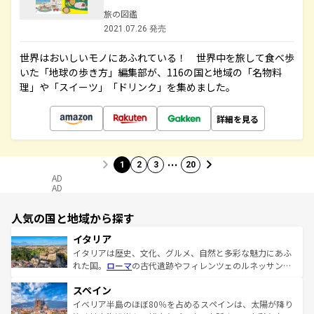
旅の図鑑
2021.07.26 発売
世界はおいしいモノにあふれている！ 世界中を旅して食べ歩
いた「地球の歩き方」編集部が、116の国と地域の「名物料
理」や「スイーツ」「ドリンク」を集めました。
詳細を見る
…
1
2
3
20
AD
AD
人気の国と地域から探す
イタリア
イタリアは歴史、文化、グルメ、自然と多彩な魅力にあふ
れた国。
ローマ
の古代遺跡やフィレンツェのルネッサンス
美術、ヴェネツィアの運河など、歴史あるスポットはもち
スペイン
ろん、トスカーナの美しい田園風景やアマルフィ海岸の絶
景など、自然景観も見逃せない。観光の合間には、本場の
イベリア半島のほぼ80％を占めるスペインは、太陽が降り