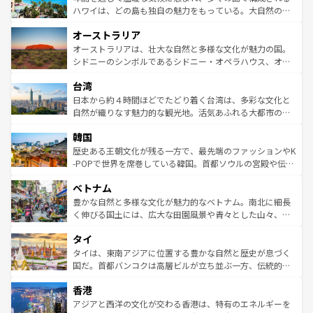
西部には大自然が広がり、グランドキャニオンやイエロー
ハワイは、どの島も独自の魅力をもっている。大自然の神
ストーン国立公園といった絶景が堪能できる。さらに、南
秘を感じたいなら、火山が生み出した壮大な景観を誇るハ
オーストラリア
部のニューオーリンズでは、音楽と美食が融合した独特の
ワイ島は見逃せない。また、定番の観光地といえばオアフ
文化が魅力。旅行者はアメリカの各地域で異なる魅力を楽
島だが、静かな自然を求めるならマウイ島やカウアイ島が
オーストラリアは、壮大な自然と多様な文化が魅力の国。
しみながら、その多様性と豊かな歴史を感じることができ
おすすめ。エメラルドグリーンに輝く海をはじめ、豊かな
シドニーのシンボルであるシドニー・オペラハウス、オー
るだろう。車でのロードトリップや列車の旅も、アメリカ
文化や歴史が息づいている。「アロハスピリット」と呼ば
ストラリア東海岸北部に広がる大サンゴ礁地帯グレートバ
ならではの贅沢な旅のスタイルだ。 なお、新着のアメリカ
台湾
れるおもてなしの心で訪れる人々を迎えてくれるハワイの
リアリーフや大陸中央部にそびえるウルル（エアーズロッ
情報は
コンテンツ一覧
を参照してほしい。
人々、おいしいローカルフードやハワイアンミュージッ
ク）、タスマニアの美しい原生林やケアンズの熱帯雨林な
日本から約４時間ほどでたどり着く台湾は、多彩な文化と
ク、伝統的なフラダンスなど、すべてがハワイの魅力を彩
ど、見どころがたくさん。また、カフェやワイン、オージ
自然が織りなす魅力的な観光地。活気あふれる大都市の台
っている。訪れるたびに新しい発見と感動が待っているハ
ービーフなどの食文化も豊かで、美味しいものであふれて
北やノスタルジックな町並みが人気な九份（ジォウフェ
ワイを、存分に味わってほしい。 なお、新着のハワイ情報
韓国
いる。アクティビティも充実しており、サーフィンやダイ
ン）、静ひつな山岳地帯である台湾東部など、都市の喧騒
は
コンテンツ一覧
を参照してほしい。
ビング、ハイキングなど、アウトドア好きにはたまらな
と山間の静けさが共存しており、訪れる人に新しい発見と
歴史ある王朝文化が残る一方で、最先端のファッションやK
い。オーストラリアの多彩な魅力を存分に味わいつくそ
驚きをもたらしてくれる。また、奥深い台湾の食文化も魅
-POPで世界を席巻している韓国。首都ソウルの宮殿や伝統
う。 なお、新着のオーストラリア情報は
コンテンツ一覧
を
力で、夜市などの屋台グルメから高級料理、ヘルシーで美
家屋が並ぶエリアでは韓国の歴史と文化に浸ることがで
参照してほしい。
ベトナム
容にもいいと評判のスイーツなど、バラエティ豊かな料理
き、地方に足を延ばせば四季折々の自然美を楽しむことが
が味わえる。 なお、新着の台湾情報は
コンテンツ一覧
を参
できる。そして、キムチや焼肉、絶品のストリートフード
豊かな自然と多様な文化が魅力的なベトナム。南北に細長
照してほしい。
まで、さまざまな韓国料理が待っている。夜には、韓国な
く伸びる国土には、広大な田園風景や青々とした山々、世
らではのナイトライフも堪能できる。あたたかいホスピタ
界遺産に登録された壮大な自然景観が点在し、都市部では
タイ
リティに包まれながら、韓国の多彩な魅力を心ゆくまで味
急速な発展と共に伝統が息づく。ハノイの古い町並みやホ
わってみてほしい。 なお、新着の韓国情報は
コンテンツ一
ーチミン市のフランス統治時代の建物も、独特の雰囲気を
タイは、東南アジアに位置する豊かな自然と歴史が息づく
覧
を参照してほしい。
醸し出している。また、バラエティの豊かさとおいしさで
国だ。首都バンコクは高層ビルが立ち並ぶ一方、伝統的な
世界中の食通を魅了してやまないベトナム料理も魅力のひ
寺院や市場がいたるところに点在し、古きよき文化と現代
香港
とつ。フォーやバインミー、ベトナムコーヒーなどは、ぜ
の活気が交差している。北部ではチェンマイなどの山岳地
ひ現地で味わいたい。どの地域を訪れてもあたたかい人々
帯で自然と触れ合い、南部ではプーケットやクラビの美し
アジアと西洋の文化が交わる香港は、特有のエネルギーを