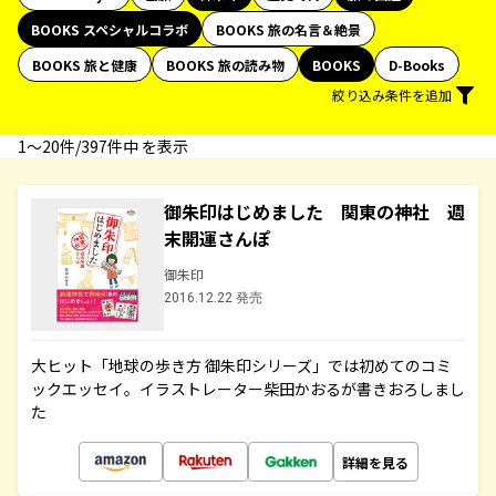
BOOKS スペシャルコラボ
BOOKS 旅の名言＆絶景
BOOKS 旅と健康
BOOKS 旅の読み物
BOOKS
D-Books
絞り込み条件を追加
1〜20件/397件中 を表示
御朱印はじめました 関東の神社 週
末開運さんぽ
御朱印
2016.12.22 発売
大ヒット「地球の歩き方 御朱印シリーズ」では初めてのコミ
ックエッセイ。イラストレーター柴田かおるが書きおろしまし
た
詳細を見る