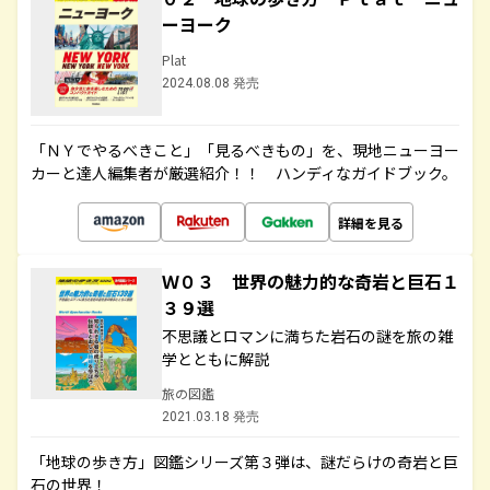
ーヨーク
Plat
2024.08.08 発売
「ＮＹでやるべきこと」「見るべきもの」を、現地ニューヨー
カーと達人編集者が厳選紹介！！ ハンディなガイドブック。
詳細を見る
Ｗ０３ 世界の魅力的な奇岩と巨石１
３９選
不思議とロマンに満ちた岩石の謎を旅の雑
学とともに解説
旅の図鑑
2021.03.18 発売
「地球の歩き方」図鑑シリーズ第３弾は、謎だらけの奇岩と巨
石の世界！