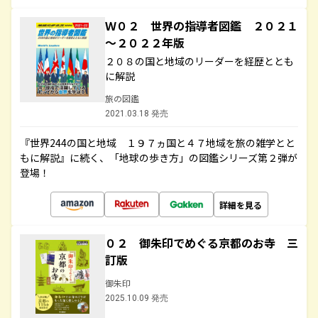
Ｗ０２ 世界の指導者図鑑 ２０２１
～２０２２年版
２０８の国と地域のリーダーを経歴ととも
に解説
旅の図鑑
2021.03.18 発売
『世界244の国と地域 １９７ヵ国と４７地域を旅の雑学とと
もに解説』に続く、「地球の歩き方」の図鑑シリーズ第２弾が
登場！
詳細を見る
０２ 御朱印でめぐる京都のお寺 三
訂版
御朱印
2025.10.09 発売