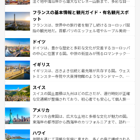
ピザやパスタなど、絶品のイタリア料理を堪能することも
注ぐ地中海沿岸から雄大なピレネー山脈まで、多彩な自然
できる。朝目覚めてから夜眠るまで、すべての瞬間を楽し
と文化が詰まったヨーロッパ屈指の旅行先だ。多様な地域
フランスの基本情報と観光ガイド・有名観光スポ
ませてくれるイタリアで、忘れられない旅をしてみよう！
文化が根付くこの国では、情熱的なフラメンコ、熱気あふ
なお、新着のイタリア情報は
コンテンツ一覧
を参照してほ
れる闘牛、そして美味しいタパスが生活の一部となってい
ット
しい。
る。首都マドリードの洗練された雰囲気や、バルセロナの
フランスは、世界中の旅行者を魅了し続けるヨーロッパ屈
アートに溢れた街角から、地方では古代ローマ遺跡や中世
指の観光地だ。首都パリのエッフェル塔やルーブル美術館
の城塞都市、穏やかなビーチリゾートまで多彩な表情を見
といった象徴的なスポットから、田舎町の古風な美しさま
せる。地方によって風土や気候が異なるスペインはその個
ドイツ
で、幅広い魅力が詰まっている。華麗な宮殿、歴史的な大
性で訪れる人を魅了する。 なお、新着のスペイン情報は
コ
聖堂、美しいビーチ、そして豊かな自然が、訪れる者を心
ドイツは、豊かな歴史と多彩な文化が交差するヨーロッパ
ンテンツ一覧
を参照してほしい。
から魅了する。また、フランスは美食の国としても知ら
の中心に位置する国。中世の街並みが残るロマンチック街
れ、フランス料理はユネスコ無形文化遺産にも登録されて
道から、未来を先取りするようなモダンな都市まで多様な
イギリス
いる。シャンパンの発祥地であるランス、プロヴァンスの
顔を持つこの国は、どこを歩いても飽きることがない。ベ
香り高いラベンダー畑など、多彩な楽しみ方が可能だ。さ
ルリンの文化的活気、バイエルン州のアルプスの絶景、そ
イギリスは、古きよき伝統と最先端が共存する国。ウェス
らに、パリ以外の地域にも魅力が溢れており、どの街角に
してライン川沿いのワイン畑といった風景は必見。ビール
トミンスター寺院や大英博物館のようなランドマーク、歴
も豊かな歴史と文化が息づいている。パリ以外の個性あふ
とソーセージを味わいながら地元の人と過ごす楽しい時間
史ある大学都市、美しい丘陵地帯や牧歌的な風景など、エ
れる地方に足を運ぶとそれぞれで全く異なる文化を体験で
スイス
は、お酒好きな人にはぜひ体験してほしい。 なお、新着の
リアごとに異なる魅力がある。また、優雅なアフタヌーン
きるだろう。 なお、新着のフランス情報は
コンテンツ一覧
ドイツ情報は
コンテンツ一覧
を参照してほしい。
ティー、ビール好きにはたまらない英国パブ、サッカー観
スイスの国土面積は九州ほどの広さだが、運行時刻が正確
を参照してほしい。
戦など、本場だからこそできる体験も豊富。イギリスを旅
な交通網が整備されており、初心者でも安心して個人旅行
して楽しみつくそう。 なお、新着のイギリス情報は
コンテ
を楽しめる。日本同様に時刻表どおりの旅が可能だ。中世
アメリカ
ンツ一覧
を参照してほしい。
の建物がそのまま残る町や、スイスならではのユニークな
博物館もあり、アルプス観光だけでなく町歩きも満喫する
アメリカ合衆国は、広大な土地と多様な文化が魅力の国。
ことができる。国民の所得が高いため物価も高いが、旅行
東海岸の都市部から西海岸のカリフォルニアまで、訪れる
者向けの交通パス提供のサービスもあり、うまく活用すれ
場所ごとに異なる風景と体験が待っている。ニューヨーク
ハワイ
ば市内交通費無料で観光を楽しむこともできる。 なお、新
のような巨大都市は、観光、ショッピング、エンターテイ
着のスイス情報は
コンテンツ一覧
を参照してほしい。
ンメントが詰まった刺激的なスポットだ。一方、アメリカ
年間を通じて温暖な気候に恵まれ、多くの島で構成される