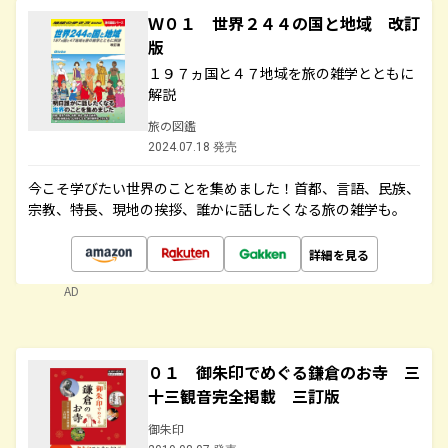
Ｗ０１ 世界２４４の国と地域 改訂
版
１９７ヵ国と４７地域を旅の雑学とともに
解説
旅の図鑑
2024.07.18 発売
今こそ学びたい世界のことを集めました！首都、言語、民族、
宗教、特長、現地の挨拶、誰かに話したくなる旅の雑学も。
詳細を見る
AD
０１ 御朱印でめぐる鎌倉のお寺 三
十三観音完全掲載 三訂版
御朱印