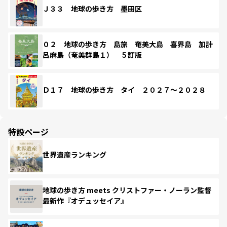
Ｊ３３ 地球の歩き方 墨田区
０２ 地球の歩き方 島旅 奄美大島 喜界島 加計
呂麻島（奄美群島１） ５訂版
Ｄ１７ 地球の歩き方 タイ ２０２７～２０２８
特設ページ
世界遺産ランキング
地球の歩き方 meets クリストファー・ノーラン監督
最新作『オデュッセイア』