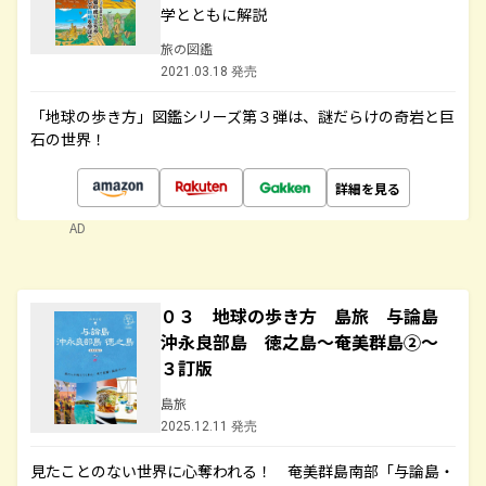
学とともに解説
旅の図鑑
2021.03.18 発売
「地球の歩き方」図鑑シリーズ第３弾は、謎だらけの奇岩と巨
石の世界！
詳細を見る
AD
０３ 地球の歩き方 島旅 与論島
沖永良部島 徳之島～奄美群島②～
３訂版
島旅
2025.12.11 発売
見たことのない世界に心奪われる！ 奄美群島南部「与論島・