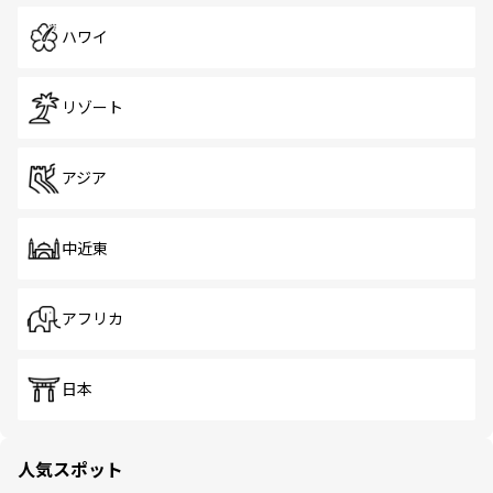
ハワイ
リゾート
アジア
中近東
アフリカ
日本
人気スポット