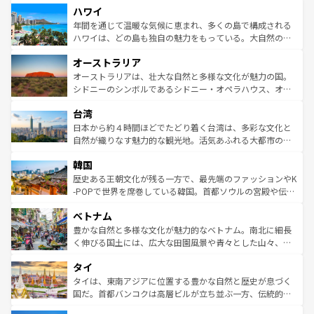
ハワイ
ば市内交通費無料で観光を楽しむこともできる。 なお、新
のような巨大都市は、観光、ショッピング、エンターテイ
着のスイス情報は
コンテンツ一覧
を参照してほしい。
ンメントが詰まった刺激的なスポットだ。一方、アメリカ
年間を通じて温暖な気候に恵まれ、多くの島で構成される
西部には大自然が広がり、グランドキャニオンやイエロー
ハワイは、どの島も独自の魅力をもっている。大自然の神
ストーン国立公園といった絶景が堪能できる。さらに、南
秘を感じたいなら、火山が生み出した壮大な景観を誇るハ
オーストラリア
部のニューオーリンズでは、音楽と美食が融合した独特の
ワイ島は見逃せない。また、定番の観光地といえばオアフ
文化が魅力。旅行者はアメリカの各地域で異なる魅力を楽
島だが、静かな自然を求めるならマウイ島やカウアイ島が
オーストラリアは、壮大な自然と多様な文化が魅力の国。
しみながら、その多様性と豊かな歴史を感じることができ
おすすめ。エメラルドグリーンに輝く海をはじめ、豊かな
シドニーのシンボルであるシドニー・オペラハウス、オー
るだろう。車でのロードトリップや列車の旅も、アメリカ
文化や歴史が息づいている。「アロハスピリット」と呼ば
ストラリア東海岸北部に広がる大サンゴ礁地帯グレートバ
ならではの贅沢な旅のスタイルだ。 なお、新着のアメリカ
台湾
れるおもてなしの心で訪れる人々を迎えてくれるハワイの
リアリーフや大陸中央部にそびえるウルル（エアーズロッ
情報は
コンテンツ一覧
を参照してほしい。
人々、おいしいローカルフードやハワイアンミュージッ
ク）、タスマニアの美しい原生林やケアンズの熱帯雨林な
日本から約４時間ほどでたどり着く台湾は、多彩な文化と
ク、伝統的なフラダンスなど、すべてがハワイの魅力を彩
ど、見どころがたくさん。また、カフェやワイン、オージ
自然が織りなす魅力的な観光地。活気あふれる大都市の台
っている。訪れるたびに新しい発見と感動が待っているハ
ービーフなどの食文化も豊かで、美味しいものであふれて
北やノスタルジックな町並みが人気な九份（ジォウフェ
ワイを、存分に味わってほしい。 なお、新着のハワイ情報
韓国
いる。アクティビティも充実しており、サーフィンやダイ
ン）、静ひつな山岳地帯である台湾東部など、都市の喧騒
は
コンテンツ一覧
を参照してほしい。
ビング、ハイキングなど、アウトドア好きにはたまらな
と山間の静けさが共存しており、訪れる人に新しい発見と
歴史ある王朝文化が残る一方で、最先端のファッションやK
い。オーストラリアの多彩な魅力を存分に味わいつくそ
驚きをもたらしてくれる。また、奥深い台湾の食文化も魅
-POPで世界を席巻している韓国。首都ソウルの宮殿や伝統
う。 なお、新着のオーストラリア情報は
コンテンツ一覧
を
力で、夜市などの屋台グルメから高級料理、ヘルシーで美
家屋が並ぶエリアでは韓国の歴史と文化に浸ることがで
参照してほしい。
ベトナム
容にもいいと評判のスイーツなど、バラエティ豊かな料理
き、地方に足を延ばせば四季折々の自然美を楽しむことが
が味わえる。 なお、新着の台湾情報は
コンテンツ一覧
を参
できる。そして、キムチや焼肉、絶品のストリートフード
豊かな自然と多様な文化が魅力的なベトナム。南北に細長
照してほしい。
まで、さまざまな韓国料理が待っている。夜には、韓国な
く伸びる国土には、広大な田園風景や青々とした山々、世
らではのナイトライフも堪能できる。あたたかいホスピタ
界遺産に登録された壮大な自然景観が点在し、都市部では
タイ
リティに包まれながら、韓国の多彩な魅力を心ゆくまで味
急速な発展と共に伝統が息づく。ハノイの古い町並みやホ
わってみてほしい。 なお、新着の韓国情報は
コンテンツ一
ーチミン市のフランス統治時代の建物も、独特の雰囲気を
タイは、東南アジアに位置する豊かな自然と歴史が息づく
覧
を参照してほしい。
醸し出している。また、バラエティの豊かさとおいしさで
国だ。首都バンコクは高層ビルが立ち並ぶ一方、伝統的な
世界中の食通を魅了してやまないベトナム料理も魅力のひ
寺院や市場がいたるところに点在し、古きよき文化と現代