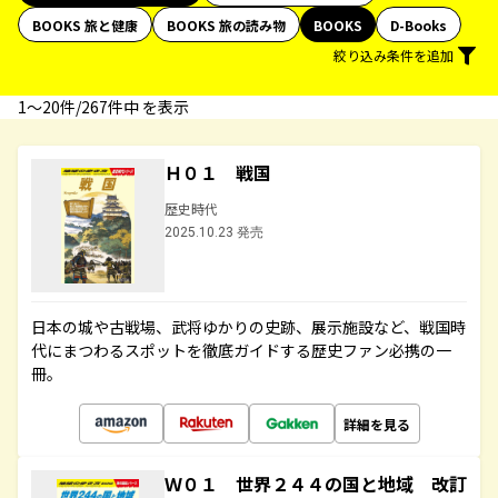
BOOKS 旅と健康
BOOKS 旅の読み物
BOOKS
D-Books
絞り込み条件を追加
1〜20件/267件中 を表示
Ｈ０１ 戦国
歴史時代
2025.10.23 発売
日本の城や古戦場、武将ゆかりの史跡、展示施設など、戦国時
代にまつわるスポットを徹底ガイドする歴史ファン必携の一
冊。
詳細を見る
Ｗ０１ 世界２４４の国と地域 改訂