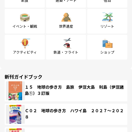
飲食
建築・アート
宿泊
イベント・観戦
世界遺産
リゾート
アクティビティ
鉄道・フライト
ショップ
新刊ガイドブック
１５ 地球の歩き方 島旅 伊豆大島 利島（伊豆諸
島①）３訂版
Ｃ０２ 地球の歩き方 ハワイ島 ２０２７～２０２
８