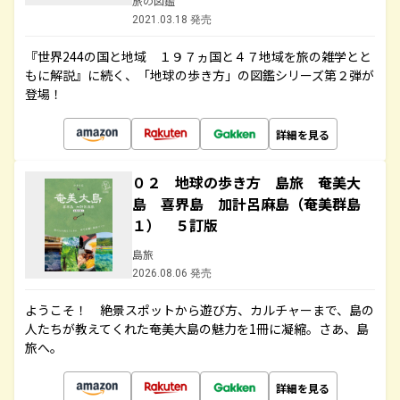
旅の図鑑
2021.03.18 発売
『世界244の国と地域 １９７ヵ国と４７地域を旅の雑学とと
もに解説』に続く、「地球の歩き方」の図鑑シリーズ第２弾が
登場！
詳細を見る
０２ 地球の歩き方 島旅 奄美大
島 喜界島 加計呂麻島（奄美群島
１） ５訂版
島旅
2026.08.06 発売
ようこそ！ 絶景スポットから遊び方、カルチャーまで、島の
人たちが教えてくれた奄美大島の魅力を1冊に凝縮。さあ、島
旅へ。
詳細を見る