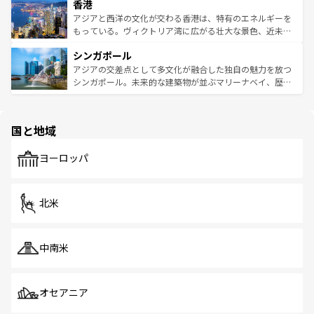
香港
とつ。フォーやバインミー、ベトナムコーヒーなどは、ぜ
の活気が交差している。北部ではチェンマイなどの山岳地
ひ現地で味わいたい。どの地域を訪れてもあたたかい人々
帯で自然と触れ合い、南部ではプーケットやクラビの美し
アジアと西洋の文化が交わる香港は、特有のエネルギーを
が旅行者を迎えてくれるので、きっと忘れられない旅にな
いビーチでリゾート気分を楽しむことができる。タイ料理
もっている。ヴィクトリア湾に広がる壮大な景色、近未来
るはずだ。 なお、新着のベトナム情報は
コンテンツ一覧
を
は世界的に有名で、屋台から高級レストランまで味覚を刺
的なアートスポット、そして歴史と現代が融合した町並
参照してほしい。
シンガポール
激する。気候は一年中温暖で、どの季節にも異なる楽しみ
み、どこを訪れても感動するはず。観光スポットが密集し
が待っている。親しみやすいタイの人々、仏教を中心とし
ており、効率よく見どころを回れるのも魅力。息をのむよ
アジアの交差点として多文化が融合した独自の魅力を放つ
た文化、そして多様な観光資源が、訪れる旅人を魅了し続
うな絶景から文化的な体験まで、香港を存分に楽しみ尽く
シンガポール。未来的な建築物が並ぶマリーナベイ、歴史
ける。 なお、新着のタイ情報は
コンテンツ一覧
を参照して
そう。 なお、新着の香港情報は
コンテンツ一覧
を参照して
と伝統を感じられるエスニックタウン、多数の緑豊かな公
ほしい。
ほしい。
園や自然保護区など、自然が調和した近代的な景観と文化
の多様性あふれるカラフルな町は、どこを歩いても新しい
国と地域
発見がある。さらに、治安のよさや充実した公共交通機関
も、旅行者にとっては魅力的なポイント。グルメも豊富
で、ホーカーズは地元の風情を楽しめる外せないスポット
ヨーロッパ
だ。訪れる人を飽きさせないシンガポールで、多様な魅力
を体感しよう。 なお、新着のシンガポール情報は
コンテン
ツ一覧
を参照してほしい。
北米
中南米
オセアニア