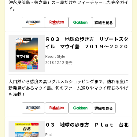
沖永良部島・徳之島」の三島だけをフィーチャーした完全ガイ
ド。
詳細を見る
Ｒ０３ 地球の歩き方 リゾートスタ
イル マウイ島 ２０１９～２０２０
Resort Style
2018.12.12 発売
大自然から感度の高いグルメ＆ショッピングまで、訪れる度に
新発見があるマウイ島。旬のファーム巡りやマウイ産おみやげ
も満載！
詳細を見る
０３ 地球の歩き方 Ｐｌａｔ 台北
Plat