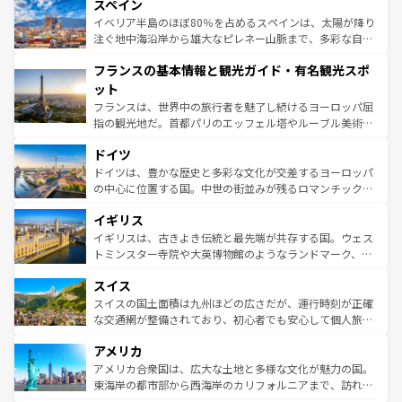
スペイン
ろん、トスカーナの美しい田園風景やアマルフィ海岸の絶
景など、自然景観も見逃せない。観光の合間には、本場の
イベリア半島のほぼ80％を占めるスペインは、太陽が降り
ピザやパスタなど、絶品のイタリア料理を堪能することも
注ぐ地中海沿岸から雄大なピレネー山脈まで、多彩な自然
できる。朝目覚めてから夜眠るまで、すべての瞬間を楽し
と文化が詰まったヨーロッパ屈指の旅行先だ。多様な地域
フランスの基本情報と観光ガイド・有名観光スポ
ませてくれるイタリアで、忘れられない旅をしてみよう！
文化が根付くこの国では、情熱的なフラメンコ、熱気あふ
なお、新着のイタリア情報は
コンテンツ一覧
を参照してほ
れる闘牛、そして美味しいタパスが生活の一部となってい
ット
しい。
る。首都マドリードの洗練された雰囲気や、バルセロナの
フランスは、世界中の旅行者を魅了し続けるヨーロッパ屈
アートに溢れた街角から、地方では古代ローマ遺跡や中世
指の観光地だ。首都パリのエッフェル塔やルーブル美術館
の城塞都市、穏やかなビーチリゾートまで多彩な表情を見
といった象徴的なスポットから、田舎町の古風な美しさま
せる。地方によって風土や気候が異なるスペインはその個
ドイツ
で、幅広い魅力が詰まっている。華麗な宮殿、歴史的な大
性で訪れる人を魅了する。 なお、新着のスペイン情報は
コ
聖堂、美しいビーチ、そして豊かな自然が、訪れる者を心
ドイツは、豊かな歴史と多彩な文化が交差するヨーロッパ
ンテンツ一覧
を参照してほしい。
から魅了する。また、フランスは美食の国としても知ら
の中心に位置する国。中世の街並みが残るロマンチック街
れ、フランス料理はユネスコ無形文化遺産にも登録されて
道から、未来を先取りするようなモダンな都市まで多様な
イギリス
いる。シャンパンの発祥地であるランス、プロヴァンスの
顔を持つこの国は、どこを歩いても飽きることがない。ベ
香り高いラベンダー畑など、多彩な楽しみ方が可能だ。さ
ルリンの文化的活気、バイエルン州のアルプスの絶景、そ
イギリスは、古きよき伝統と最先端が共存する国。ウェス
らに、パリ以外の地域にも魅力が溢れており、どの街角に
してライン川沿いのワイン畑といった風景は必見。ビール
トミンスター寺院や大英博物館のようなランドマーク、歴
も豊かな歴史と文化が息づいている。パリ以外の個性あふ
とソーセージを味わいながら地元の人と過ごす楽しい時間
史ある大学都市、美しい丘陵地帯や牧歌的な風景など、エ
れる地方に足を運ぶとそれぞれで全く異なる文化を体験で
スイス
は、お酒好きな人にはぜひ体験してほしい。 なお、新着の
リアごとに異なる魅力がある。また、優雅なアフタヌーン
きるだろう。 なお、新着のフランス情報は
コンテンツ一覧
ドイツ情報は
コンテンツ一覧
を参照してほしい。
ティー、ビール好きにはたまらない英国パブ、サッカー観
スイスの国土面積は九州ほどの広さだが、運行時刻が正確
を参照してほしい。
戦など、本場だからこそできる体験も豊富。イギリスを旅
な交通網が整備されており、初心者でも安心して個人旅行
して楽しみつくそう。 なお、新着のイギリス情報は
コンテ
を楽しめる。日本同様に時刻表どおりの旅が可能だ。中世
アメリカ
ンツ一覧
を参照してほしい。
の建物がそのまま残る町や、スイスならではのユニークな
博物館もあり、アルプス観光だけでなく町歩きも満喫する
アメリカ合衆国は、広大な土地と多様な文化が魅力の国。
ことができる。国民の所得が高いため物価も高いが、旅行
東海岸の都市部から西海岸のカリフォルニアまで、訪れる
者向けの交通パス提供のサービスもあり、うまく活用すれ
場所ごとに異なる風景と体験が待っている。ニューヨーク