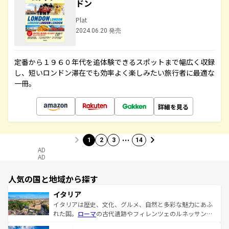
ドン
Plat
2024.06.20 発売
定番から１９６０年代を追体験できるスポットまで幅広く収録
し、短いロンドン滞在でも効率よく楽しみたい旅行者に最適な
一冊。
詳細を見る
…
1
2
3
14
AD
AD
人気の国と地域から探す
イタリア
イタリアは歴史、文化、グルメ、自然と多彩な魅力にあふ
れた国。
ローマ
の古代遺跡やフィレンツェのルネッサンス
美術、ヴェネツィアの運河など、歴史あるスポットはもち