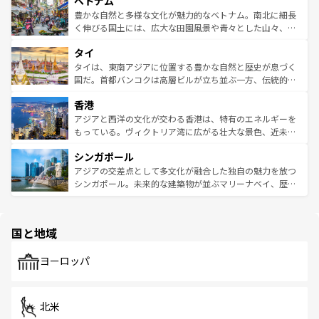
ベトナム
容にもいいと評判のスイーツなど、バラエティ豊かな料理
き、地方に足を延ばせば四季折々の自然美を楽しむことが
が味わえる。 なお、新着の台湾情報は
コンテンツ一覧
を参
できる。そして、キムチや焼肉、絶品のストリートフード
豊かな自然と多様な文化が魅力的なベトナム。南北に細長
照してほしい。
まで、さまざまな韓国料理が待っている。夜には、韓国な
く伸びる国土には、広大な田園風景や青々とした山々、世
らではのナイトライフも堪能できる。あたたかいホスピタ
界遺産に登録された壮大な自然景観が点在し、都市部では
タイ
リティに包まれながら、韓国の多彩な魅力を心ゆくまで味
急速な発展と共に伝統が息づく。ハノイの古い町並みやホ
わってみてほしい。 なお、新着の韓国情報は
コンテンツ一
ーチミン市のフランス統治時代の建物も、独特の雰囲気を
タイは、東南アジアに位置する豊かな自然と歴史が息づく
覧
を参照してほしい。
醸し出している。また、バラエティの豊かさとおいしさで
国だ。首都バンコクは高層ビルが立ち並ぶ一方、伝統的な
世界中の食通を魅了してやまないベトナム料理も魅力のひ
寺院や市場がいたるところに点在し、古きよき文化と現代
香港
とつ。フォーやバインミー、ベトナムコーヒーなどは、ぜ
の活気が交差している。北部ではチェンマイなどの山岳地
ひ現地で味わいたい。どの地域を訪れてもあたたかい人々
帯で自然と触れ合い、南部ではプーケットやクラビの美し
アジアと西洋の文化が交わる香港は、特有のエネルギーを
が旅行者を迎えてくれるので、きっと忘れられない旅にな
いビーチでリゾート気分を楽しむことができる。タイ料理
もっている。ヴィクトリア湾に広がる壮大な景色、近未来
るはずだ。 なお、新着のベトナム情報は
コンテンツ一覧
を
は世界的に有名で、屋台から高級レストランまで味覚を刺
的なアートスポット、そして歴史と現代が融合した町並
参照してほしい。
シンガポール
激する。気候は一年中温暖で、どの季節にも異なる楽しみ
み、どこを訪れても感動するはず。観光スポットが密集し
が待っている。親しみやすいタイの人々、仏教を中心とし
ており、効率よく見どころを回れるのも魅力。息をのむよ
アジアの交差点として多文化が融合した独自の魅力を放つ
た文化、そして多様な観光資源が、訪れる旅人を魅了し続
うな絶景から文化的な体験まで、香港を存分に楽しみ尽く
シンガポール。未来的な建築物が並ぶマリーナベイ、歴史
ける。 なお、新着のタイ情報は
コンテンツ一覧
を参照して
そう。 なお、新着の香港情報は
コンテンツ一覧
を参照して
と伝統を感じられるエスニックタウン、多数の緑豊かな公
ほしい。
ほしい。
園や自然保護区など、自然が調和した近代的な景観と文化
の多様性あふれるカラフルな町は、どこを歩いても新しい
国と地域
発見がある。さらに、治安のよさや充実した公共交通機関
も、旅行者にとっては魅力的なポイント。グルメも豊富
で、ホーカーズは地元の風情を楽しめる外せないスポット
ヨーロッパ
だ。訪れる人を飽きさせないシンガポールで、多様な魅力
を体感しよう。 なお、新着のシンガポール情報は
コンテン
ツ一覧
を参照してほしい。
北米