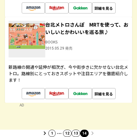
詳細を見る
台北メトロさんぽ MRTを使って、お
いしいとかわいいを巡る旅♪
BOOKS
2015.05.29 発売
新路線の開通や延伸が相次ぎ、今や街歩きに欠かせない台北メ
トロ。路線別にとっておきスポットや注目エリアを徹底紹介し
ます！
詳細を見る
AD
…
1
12
13
14