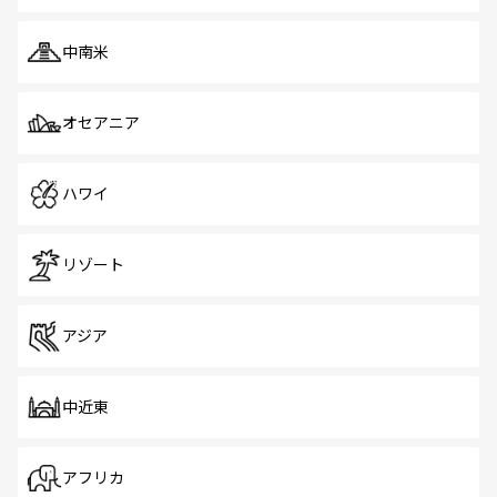
中南米
オセアニア
ハワイ
リゾート
アジア
中近東
アフリカ