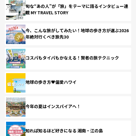
旬な“あの人”が「旅」をテーマに語るインタビュー連
載 MY TRAVEL STORY
今、こんな旅がしてみたい！地球の歩き方が選ぶ2026
年絶対行くべき旅先30
コスパもタイパもかなえる！賢者の旅テクニック
地球の歩き方♥偏愛ハワイ
今年の夏はインスパイアへ！
知れば知るほど好きになる 湘南・江の島