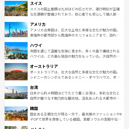
れる地方に足を運ぶとそれぞれで全く異なる文化を体験で
スイス
は、お酒好きな人にはぜひ体験してほしい。 なお、新着の
リアごとに異なる魅力がある。また、優雅なアフタヌーン
きるだろう。 なお、新着のフランス情報は
コンテンツ一覧
ドイツ情報は
コンテンツ一覧
を参照してほしい。
ティー、ビール好きにはたまらない英国パブ、サッカー観
スイスの国土面積は九州ほどの広さだが、運行時刻が正確
を参照してほしい。
戦など、本場だからこそできる体験も豊富。イギリスを旅
な交通網が整備されており、初心者でも安心して個人旅行
して楽しみつくそう。 なお、新着のイギリス情報は
コンテ
を楽しめる。日本同様に時刻表どおりの旅が可能だ。中世
アメリカ
ンツ一覧
を参照してほしい。
の建物がそのまま残る町や、スイスならではのユニークな
博物館もあり、アルプス観光だけでなく町歩きも満喫する
アメリカ合衆国は、広大な土地と多様な文化が魅力の国。
ことができる。国民の所得が高いため物価も高いが、旅行
東海岸の都市部から西海岸のカリフォルニアまで、訪れる
者向けの交通パス提供のサービスもあり、うまく活用すれ
場所ごとに異なる風景と体験が待っている。ニューヨーク
ハワイ
ば市内交通費無料で観光を楽しむこともできる。 なお、新
のような巨大都市は、観光、ショッピング、エンターテイ
着のスイス情報は
コンテンツ一覧
を参照してほしい。
ンメントが詰まった刺激的なスポットだ。一方、アメリカ
年間を通じて温暖な気候に恵まれ、多くの島で構成される
西部には大自然が広がり、グランドキャニオンやイエロー
ハワイは、どの島も独自の魅力をもっている。大自然の神
ストーン国立公園といった絶景が堪能できる。さらに、南
秘を感じたいなら、火山が生み出した壮大な景観を誇るハ
オーストラリア
部のニューオーリンズでは、音楽と美食が融合した独特の
ワイ島は見逃せない。また、定番の観光地といえばオアフ
文化が魅力。旅行者はアメリカの各地域で異なる魅力を楽
島だが、静かな自然を求めるならマウイ島やカウアイ島が
オーストラリアは、壮大な自然と多様な文化が魅力の国。
しみながら、その多様性と豊かな歴史を感じることができ
おすすめ。エメラルドグリーンに輝く海をはじめ、豊かな
シドニーのシンボルであるシドニー・オペラハウス、オー
るだろう。車でのロードトリップや列車の旅も、アメリカ
文化や歴史が息づいている。「アロハスピリット」と呼ば
ストラリア東海岸北部に広がる大サンゴ礁地帯グレートバ
ならではの贅沢な旅のスタイルだ。 なお、新着のアメリカ
台湾
れるおもてなしの心で訪れる人々を迎えてくれるハワイの
リアリーフや大陸中央部にそびえるウルル（エアーズロッ
情報は
コンテンツ一覧
を参照してほしい。
人々、おいしいローカルフードやハワイアンミュージッ
ク）、タスマニアの美しい原生林やケアンズの熱帯雨林な
日本から約４時間ほどでたどり着く台湾は、多彩な文化と
ク、伝統的なフラダンスなど、すべてがハワイの魅力を彩
ど、見どころがたくさん。また、カフェやワイン、オージ
自然が織りなす魅力的な観光地。活気あふれる大都市の台
っている。訪れるたびに新しい発見と感動が待っているハ
ービーフなどの食文化も豊かで、美味しいものであふれて
北やノスタルジックな町並みが人気な九份（ジォウフェ
ワイを、存分に味わってほしい。 なお、新着のハワイ情報
韓国
いる。アクティビティも充実しており、サーフィンやダイ
ン）、静ひつな山岳地帯である台湾東部など、都市の喧騒
は
コンテンツ一覧
を参照してほしい。
ビング、ハイキングなど、アウトドア好きにはたまらな
と山間の静けさが共存しており、訪れる人に新しい発見と
歴史ある王朝文化が残る一方で、最先端のファッションやK
い。オーストラリアの多彩な魅力を存分に味わいつくそ
驚きをもたらしてくれる。また、奥深い台湾の食文化も魅
-POPで世界を席巻している韓国。首都ソウルの宮殿や伝統
う。 なお、新着のオーストラリア情報は
コンテンツ一覧
を
力で、夜市などの屋台グルメから高級料理、ヘルシーで美
家屋が並ぶエリアでは韓国の歴史と文化に浸ることがで
参照してほしい。