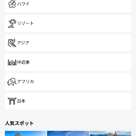
ハワイ
リゾート
アジア
中近東
アフリカ
日本
人気スポット