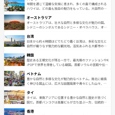
着のスイス情報は
コンテンツ一覧
を参照してほしい。
ンメントが詰まった刺激的なスポットだ。一方、アメリカ
年間を通じて温暖な気候に恵まれ、多くの島で構成される
西部には大自然が広がり、グランドキャニオンやイエロー
ハワイは、どの島も独自の魅力をもっている。大自然の神
ストーン国立公園といった絶景が堪能できる。さらに、南
秘を感じたいなら、火山が生み出した壮大な景観を誇るハ
オーストラリア
部のニューオーリンズでは、音楽と美食が融合した独特の
ワイ島は見逃せない。また、定番の観光地といえばオアフ
文化が魅力。旅行者はアメリカの各地域で異なる魅力を楽
島だが、静かな自然を求めるならマウイ島やカウアイ島が
オーストラリアは、壮大な自然と多様な文化が魅力の国。
しみながら、その多様性と豊かな歴史を感じることができ
おすすめ。エメラルドグリーンに輝く海をはじめ、豊かな
シドニーのシンボルであるシドニー・オペラハウス、オー
るだろう。車でのロードトリップや列車の旅も、アメリカ
文化や歴史が息づいている。「アロハスピリット」と呼ば
ストラリア東海岸北部に広がる大サンゴ礁地帯グレートバ
ならではの贅沢な旅のスタイルだ。 なお、新着のアメリカ
台湾
れるおもてなしの心で訪れる人々を迎えてくれるハワイの
リアリーフや大陸中央部にそびえるウルル（エアーズロッ
情報は
コンテンツ一覧
を参照してほしい。
人々、おいしいローカルフードやハワイアンミュージッ
ク）、タスマニアの美しい原生林やケアンズの熱帯雨林な
日本から約４時間ほどでたどり着く台湾は、多彩な文化と
ク、伝統的なフラダンスなど、すべてがハワイの魅力を彩
ど、見どころがたくさん。また、カフェやワイン、オージ
自然が織りなす魅力的な観光地。活気あふれる大都市の台
っている。訪れるたびに新しい発見と感動が待っているハ
ービーフなどの食文化も豊かで、美味しいものであふれて
北やノスタルジックな町並みが人気な九份（ジォウフェ
ワイを、存分に味わってほしい。 なお、新着のハワイ情報
韓国
いる。アクティビティも充実しており、サーフィンやダイ
ン）、静ひつな山岳地帯である台湾東部など、都市の喧騒
は
コンテンツ一覧
を参照してほしい。
ビング、ハイキングなど、アウトドア好きにはたまらな
と山間の静けさが共存しており、訪れる人に新しい発見と
歴史ある王朝文化が残る一方で、最先端のファッションやK
い。オーストラリアの多彩な魅力を存分に味わいつくそ
驚きをもたらしてくれる。また、奥深い台湾の食文化も魅
-POPで世界を席巻している韓国。首都ソウルの宮殿や伝統
う。 なお、新着のオーストラリア情報は
コンテンツ一覧
を
力で、夜市などの屋台グルメから高級料理、ヘルシーで美
家屋が並ぶエリアでは韓国の歴史と文化に浸ることがで
参照してほしい。
ベトナム
容にもいいと評判のスイーツなど、バラエティ豊かな料理
き、地方に足を延ばせば四季折々の自然美を楽しむことが
が味わえる。 なお、新着の台湾情報は
コンテンツ一覧
を参
できる。そして、キムチや焼肉、絶品のストリートフード
豊かな自然と多様な文化が魅力的なベトナム。南北に細長
照してほしい。
まで、さまざまな韓国料理が待っている。夜には、韓国な
く伸びる国土には、広大な田園風景や青々とした山々、世
らではのナイトライフも堪能できる。あたたかいホスピタ
界遺産に登録された壮大な自然景観が点在し、都市部では
タイ
リティに包まれながら、韓国の多彩な魅力を心ゆくまで味
急速な発展と共に伝統が息づく。ハノイの古い町並みやホ
わってみてほしい。 なお、新着の韓国情報は
コンテンツ一
ーチミン市のフランス統治時代の建物も、独特の雰囲気を
タイは、東南アジアに位置する豊かな自然と歴史が息づく
覧
を参照してほしい。
醸し出している。また、バラエティの豊かさとおいしさで
国だ。首都バンコクは高層ビルが立ち並ぶ一方、伝統的な
世界中の食通を魅了してやまないベトナム料理も魅力のひ
寺院や市場がいたるところに点在し、古きよき文化と現代
香港
とつ。フォーやバインミー、ベトナムコーヒーなどは、ぜ
の活気が交差している。北部ではチェンマイなどの山岳地