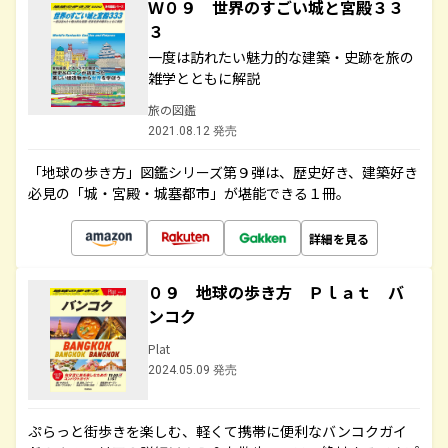
Ｗ０９ 世界のすごい城と宮殿３３
３
一度は訪れたい魅力的な建築・史跡を旅の
雑学とともに解説
旅の図鑑
2021.08.12 発売
「地球の歩き方」図鑑シリーズ第９弾は、歴史好き、建築好き
必見の「城・宮殿・城塞都市」が堪能できる１冊。
詳細を見る
０９ 地球の歩き方 Ｐｌａｔ バ
ンコク
Plat
2024.05.09 発売
ぷらっと街歩きを楽しむ、軽くて携帯に便利なバンコクガイ