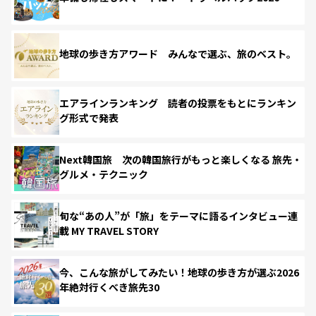
地球の歩き方アワード みんなで選ぶ、旅のベスト。
エアラインランキング 読者の投票をもとにランキン
グ形式で発表
Next韓国旅 次の韓国旅行がもっと楽しくなる 旅先・
グルメ・テクニック
旬な“あの人”が「旅」をテーマに語るインタビュー連
載 MY TRAVEL STORY
今、こんな旅がしてみたい！地球の歩き方が選ぶ2026
年絶対行くべき旅先30