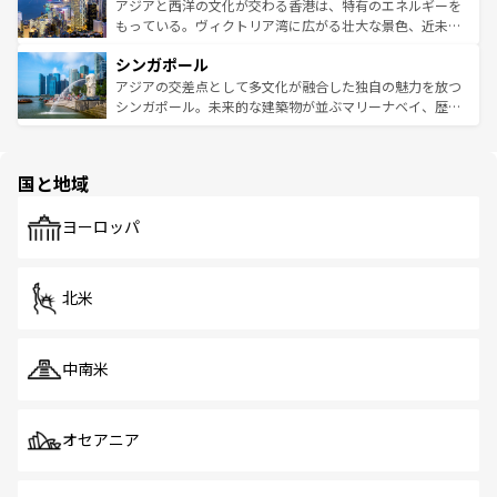
ひ現地で味わいたい。どの地域を訪れてもあたたかい人々
帯で自然と触れ合い、南部ではプーケットやクラビの美し
アジアと西洋の文化が交わる香港は、特有のエネルギーを
が旅行者を迎えてくれるので、きっと忘れられない旅にな
いビーチでリゾート気分を楽しむことができる。タイ料理
もっている。ヴィクトリア湾に広がる壮大な景色、近未来
るはずだ。 なお、新着のベトナム情報は
コンテンツ一覧
を
は世界的に有名で、屋台から高級レストランまで味覚を刺
的なアートスポット、そして歴史と現代が融合した町並
参照してほしい。
シンガポール
激する。気候は一年中温暖で、どの季節にも異なる楽しみ
み、どこを訪れても感動するはず。観光スポットが密集し
が待っている。親しみやすいタイの人々、仏教を中心とし
ており、効率よく見どころを回れるのも魅力。息をのむよ
アジアの交差点として多文化が融合した独自の魅力を放つ
た文化、そして多様な観光資源が、訪れる旅人を魅了し続
うな絶景から文化的な体験まで、香港を存分に楽しみ尽く
シンガポール。未来的な建築物が並ぶマリーナベイ、歴史
ける。 なお、新着のタイ情報は
コンテンツ一覧
を参照して
そう。 なお、新着の香港情報は
コンテンツ一覧
を参照して
と伝統を感じられるエスニックタウン、多数の緑豊かな公
ほしい。
ほしい。
園や自然保護区など、自然が調和した近代的な景観と文化
の多様性あふれるカラフルな町は、どこを歩いても新しい
国と地域
発見がある。さらに、治安のよさや充実した公共交通機関
も、旅行者にとっては魅力的なポイント。グルメも豊富
で、ホーカーズは地元の風情を楽しめる外せないスポット
ヨーロッパ
だ。訪れる人を飽きさせないシンガポールで、多様な魅力
を体感しよう。 なお、新着のシンガポール情報は
コンテン
ツ一覧
を参照してほしい。
北米
中南米
オセアニア