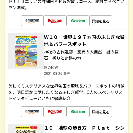
ド！１０エリアの詳細ＭＡＰ＆お散歩コース、絶対するべきプ
ラン満載。
詳細を見る
Ｗ１０ 世界１９７ヵ国のふしぎな聖
地＆パワースポット
神秘の古代遺跡 驚異の大自然 謎の巨
石 祈りと奇跡の地
旅の図鑑
2021.08.26 発売
美しくミステリアスな世界各国の聖地＆パワースポットの特徴
を、明日誰かに話したくなるふしぎ雑学、5人のスペシャリス
トインタビューとともに徹底紹介。
詳細を見る
１０ 地球の歩き方 Ｐｌａｔ シン