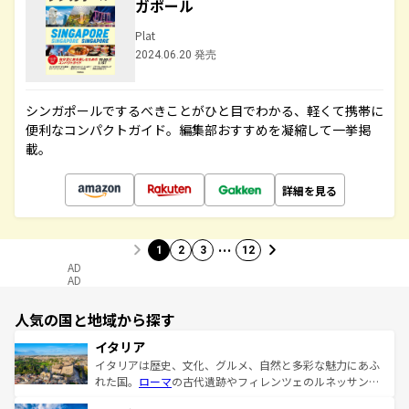
ガポール
Plat
2024.06.20 発売
シンガポールでするべきことがひと目でわかる、軽くて携帯に
便利なコンパクトガイド。編集部おすすめを凝縮して一挙掲
載。
詳細を見る
…
1
2
3
12
AD
AD
人気の国と地域から探す
イタリア
イタリアは歴史、文化、グルメ、自然と多彩な魅力にあふ
れた国。
ローマ
の古代遺跡やフィレンツェのルネッサンス
美術、ヴェネツィアの運河など、歴史あるスポットはもち