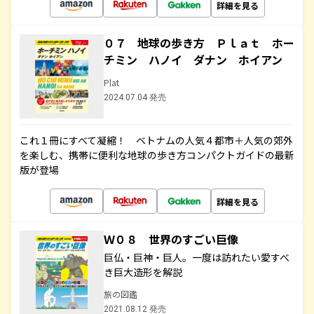
詳細を見る
０７ 地球の歩き方 Ｐｌａｔ ホー
チミン ハノイ ダナン ホイアン
Plat
2024.07.04 発売
これ１冊にすべて凝縮！ ベトナムの人気４都市＋人気の郊外
を楽しむ、携帯に便利な地球の歩き方コンパクトガイドの最新
版が登場
詳細を見る
Ｗ０８ 世界のすごい巨像
巨仏・巨神・巨人。一度は訪れたい愛すべ
き巨大造形を解説
旅の図鑑
2021.08.12 発売