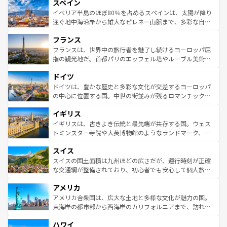
スペイン
ろん、トスカーナの美しい田園風景やアマルフィ海岸の絶
景など、自然景観も見逃せない。観光の合間には、本場の
イベリア半島のほぼ80％を占めるスペインは、太陽が降り
ピザやパスタなど、絶品のイタリア料理を堪能することも
注ぐ地中海沿岸から雄大なピレネー山脈まで、多彩な自然
できる。朝目覚めてから夜眠るまで、すべての瞬間を楽し
と文化が詰まったヨーロッパ屈指の旅行先だ。多様な地域
フランス
ませてくれるイタリアで、忘れられない旅をしてみよう！
文化が根付くこの国では、情熱的なフラメンコ、熱気あふ
なお、新着のイタリア情報は
コンテンツ一覧
を参照してほ
れる闘牛、そして美味しいタパスが生活の一部となってい
フランスは、世界中の旅行者を魅了し続けるヨーロッパ屈
しい。
る。首都マドリードの洗練された雰囲気や、バルセロナの
指の観光地だ。首都パリのエッフェル塔やルーブル美術館
アートに溢れた街角から、地方では古代ローマ遺跡や中世
といった象徴的なスポットから、田舎町の古風な美しさま
ドイツ
の城塞都市、穏やかなビーチリゾートまで多彩な表情を見
で、幅広い魅力が詰まっている。華麗な宮殿、歴史的な大
せる。地方によって風土や気候が異なるスペインはその個
聖堂、美しいビーチ、そして豊かな自然が、訪れる者を心
ドイツは、豊かな歴史と多彩な文化が交差するヨーロッパ
性で訪れる人を魅了する。 なお、新着のスペイン情報は
コ
から魅了する。また、フランスは美食の国としても知ら
の中心に位置する国。中世の街並みが残るロマンチック街
ンテンツ一覧
を参照してほしい。
れ、フランス料理はユネスコ無形文化遺産にも登録されて
道から、未来を先取りするようなモダンな都市まで多様な
イギリス
いる。シャンパンの発祥地であるランス、プロヴァンスの
顔を持つこの国は、どこを歩いても飽きることがない。ベ
香り高いラベンダー畑など、多彩な楽しみ方が可能だ。さ
ルリンの文化的活気、バイエルン州のアルプスの絶景、そ
イギリスは、古きよき伝統と最先端が共存する国。ウェス
らに、パリ以外の地域にも魅力が溢れており、どの街角に
してライン川沿いのワイン畑といった風景は必見。ビール
トミンスター寺院や大英博物館のようなランドマーク、歴
も豊かな歴史と文化が息づいている。パリ以外の個性あふ
とソーセージを味わいながら地元の人と過ごす楽しい時間
史ある大学都市、美しい丘陵地帯や牧歌的な風景など、エ
れる地方に足を運ぶとそれぞれで全く異なる文化を体験で
スイス
は、お酒好きな人にはぜひ体験してほしい。 なお、新着の
リアごとに異なる魅力がある。また、優雅なアフタヌーン
きるだろう。 なお、新着のフランス情報は
コンテンツ一覧
ドイツ情報は
コンテンツ一覧
を参照してほしい。
ティー、ビール好きにはたまらない英国パブ、サッカー観
スイスの国土面積は九州ほどの広さだが、運行時刻が正確
を参照してほしい。
戦など、本場だからこそできる体験も豊富。イギリスを旅
な交通網が整備されており、初心者でも安心して個人旅行
して楽しみつくそう。 なお、新着のイギリス情報は
コンテ
を楽しめる。日本同様に時刻表どおりの旅が可能だ。中世
アメリカ
ンツ一覧
を参照してほしい。
の建物がそのまま残る町や、スイスならではのユニークな
博物館もあり、アルプス観光だけでなく町歩きも満喫する
アメリカ合衆国は、広大な土地と多様な文化が魅力の国。
ことができる。国民の所得が高いため物価も高いが、旅行
東海岸の都市部から西海岸のカリフォルニアまで、訪れる
者向けの交通パス提供のサービスもあり、うまく活用すれ
場所ごとに異なる風景と体験が待っている。ニューヨーク
ハワイ
ば市内交通費無料で観光を楽しむこともできる。 なお、新
のような巨大都市は、観光、ショッピング、エンターテイ