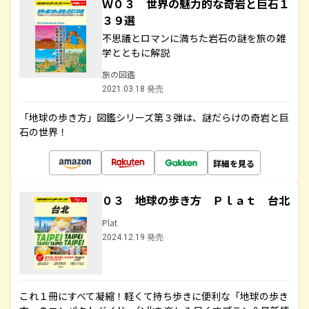
Ｗ０３ 世界の魅力的な奇岩と巨石１
３９選
不思議とロマンに満ちた岩石の謎を旅の雑
学とともに解説
旅の図鑑
2021.03.18 発売
「地球の歩き方」図鑑シリーズ第３弾は、謎だらけの奇岩と巨
石の世界！
詳細を見る
０３ 地球の歩き方 Ｐｌａｔ 台北
Plat
2024.12.19 発売
これ１冊にすべて凝縮！軽くて持ち歩きに便利な「地球の歩き