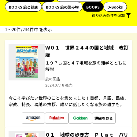
BOOKS 旅と健康
BOOKS 旅の読み物
BOOKS
D-Books
絞り込み条件を追加
1〜20件/234件中 を表示
Ｗ０１ 世界２４４の国と地域 改訂
版
１９７ヵ国と４７地域を旅の雑学とともに
解説
旅の図鑑
2024.07.18 発売
今こそ学びたい世界のことを集めました！首都、言語、民族、
宗教、特長、現地の挨拶、誰かに話したくなる旅の雑学も。
詳細を見る
０１ 地球の歩き方 Ｐｌａｔ パリ