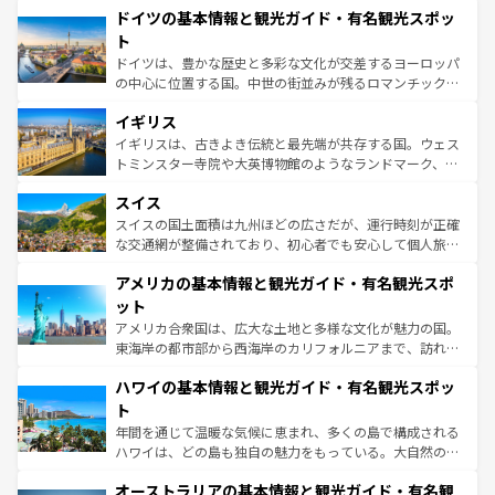
せる。地方によって風土や気候が異なるスペインはその個
ドイツの基本情報と観光ガイド・有名観光スポッ
で、幅広い魅力が詰まっている。華麗な宮殿、歴史的な大
性で訪れる人を魅了する。 なお、新着のスペイン情報は
コ
聖堂、美しいビーチ、そして豊かな自然が、訪れる者を心
ト
ンテンツ一覧
を参照してほしい。
から魅了する。また、フランスは美食の国としても知ら
ドイツは、豊かな歴史と多彩な文化が交差するヨーロッパ
れ、フランス料理はユネスコ無形文化遺産にも登録されて
の中心に位置する国。中世の街並みが残るロマンチック街
いる。シャンパンの発祥地であるランス、プロヴァンスの
道から、未来を先取りするようなモダンな都市まで多様な
香り高いラベンダー畑など、多彩な楽しみ方が可能だ。さ
イギリス
顔を持つこの国は、どこを歩いても飽きることがない。ベ
らに、パリ以外の地域にも魅力が溢れており、どの街角に
ルリンの文化的活気、バイエルン州のアルプスの絶景、そ
イギリスは、古きよき伝統と最先端が共存する国。ウェス
も豊かな歴史と文化が息づいている。パリ以外の個性あふ
してライン川沿いのワイン畑といった風景は必見。ビール
トミンスター寺院や大英博物館のようなランドマーク、歴
れる地方に足を運ぶとそれぞれで全く異なる文化を体験で
とソーセージを味わいながら地元の人と過ごす楽しい時間
史ある大学都市、美しい丘陵地帯や牧歌的な風景など、エ
きるだろう。 なお、新着のフランス情報は
コンテンツ一覧
スイス
は、お酒好きな人にはぜひ体験してほしい。 なお、新着の
リアごとに異なる魅力がある。また、優雅なアフタヌーン
を参照してほしい。
ドイツ情報は
コンテンツ一覧
を参照してほしい。
ティー、ビール好きにはたまらない英国パブ、サッカー観
スイスの国土面積は九州ほどの広さだが、運行時刻が正確
戦など、本場だからこそできる体験も豊富。イギリスを旅
な交通網が整備されており、初心者でも安心して個人旅行
して楽しみつくそう。 なお、新着のイギリス情報は
コンテ
を楽しめる。日本同様に時刻表どおりの旅が可能だ。中世
アメリカの基本情報と観光ガイド・有名観光スポ
ンツ一覧
を参照してほしい。
の建物がそのまま残る町や、スイスならではのユニークな
博物館もあり、アルプス観光だけでなく町歩きも満喫する
ット
ことができる。国民の所得が高いため物価も高いが、旅行
アメリカ合衆国は、広大な土地と多様な文化が魅力の国。
者向けの交通パス提供のサービスもあり、うまく活用すれ
東海岸の都市部から西海岸のカリフォルニアまで、訪れる
ば市内交通費無料で観光を楽しむこともできる。 なお、新
場所ごとに異なる風景と体験が待っている。ニューヨーク
着のスイス情報は
コンテンツ一覧
を参照してほしい。
ハワイの基本情報と観光ガイド・有名観光スポッ
のような巨大都市は、観光、ショッピング、エンターテイ
ンメントが詰まった刺激的なスポットだ。一方、アメリカ
ト
西部には大自然が広がり、グランドキャニオンやイエロー
年間を通じて温暖な気候に恵まれ、多くの島で構成される
ストーン国立公園といった絶景が堪能できる。さらに、南
ハワイは、どの島も独自の魅力をもっている。大自然の神
部のニューオーリンズでは、音楽と美食が融合した独特の
秘を感じたいなら、火山が生み出した壮大な景観を誇るハ
文化が魅力。旅行者はアメリカの各地域で異なる魅力を楽
オーストラリアの基本情報と観光ガイド・有名観
ワイ島は見逃せない。また、定番の観光地といえばオアフ