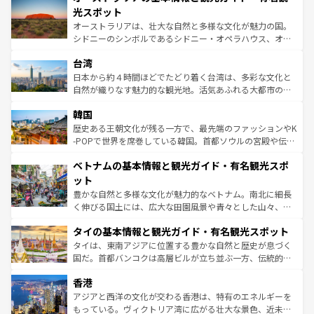
しみながら、その多様性と豊かな歴史を感じることができ
島だが、静かな自然を求めるならマウイ島やカウアイ島が
光スポット
るだろう。車でのロードトリップや列車の旅も、アメリカ
おすすめ。エメラルドグリーンに輝く海をはじめ、豊かな
オーストラリアは、壮大な自然と多様な文化が魅力の国。
ならではの贅沢な旅のスタイルだ。 なお、新着のアメリカ
文化や歴史が息づいている。「アロハスピリット」と呼ば
シドニーのシンボルであるシドニー・オペラハウス、オー
情報は
コンテンツ一覧
を参照してほしい。
れるおもてなしの心で訪れる人々を迎えてくれるハワイの
ストラリア東海岸北部に広がる大サンゴ礁地帯グレートバ
人々、おいしいローカルフードやハワイアンミュージッ
台湾
リアリーフや大陸中央部にそびえるウルル（エアーズロッ
ク、伝統的なフラダンスなど、すべてがハワイの魅力を彩
ク）、タスマニアの美しい原生林やケアンズの熱帯雨林な
日本から約４時間ほどでたどり着く台湾は、多彩な文化と
っている。訪れるたびに新しい発見と感動が待っているハ
ど、見どころがたくさん。また、カフェやワイン、オージ
自然が織りなす魅力的な観光地。活気あふれる大都市の台
ワイを、存分に味わってほしい。 なお、新着のハワイ情報
ービーフなどの食文化も豊かで、美味しいものであふれて
北やノスタルジックな町並みが人気な九份（ジォウフェ
は
コンテンツ一覧
を参照してほしい。
韓国
いる。アクティビティも充実しており、サーフィンやダイ
ン）、静ひつな山岳地帯である台湾東部など、都市の喧騒
ビング、ハイキングなど、アウトドア好きにはたまらな
と山間の静けさが共存しており、訪れる人に新しい発見と
歴史ある王朝文化が残る一方で、最先端のファッションやK
い。オーストラリアの多彩な魅力を存分に味わいつくそ
驚きをもたらしてくれる。また、奥深い台湾の食文化も魅
-POPで世界を席巻している韓国。首都ソウルの宮殿や伝統
う。 なお、新着のオーストラリア情報は
コンテンツ一覧
を
力で、夜市などの屋台グルメから高級料理、ヘルシーで美
家屋が並ぶエリアでは韓国の歴史と文化に浸ることがで
参照してほしい。
ベトナムの基本情報と観光ガイド・有名観光スポ
容にもいいと評判のスイーツなど、バラエティ豊かな料理
き、地方に足を延ばせば四季折々の自然美を楽しむことが
が味わえる。 なお、新着の台湾情報は
コンテンツ一覧
を参
できる。そして、キムチや焼肉、絶品のストリートフード
ット
照してほしい。
まで、さまざまな韓国料理が待っている。夜には、韓国な
豊かな自然と多様な文化が魅力的なベトナム。南北に細長
らではのナイトライフも堪能できる。あたたかいホスピタ
く伸びる国土には、広大な田園風景や青々とした山々、世
リティに包まれながら、韓国の多彩な魅力を心ゆくまで味
界遺産に登録された壮大な自然景観が点在し、都市部では
わってみてほしい。 なお、新着の韓国情報は
コンテンツ一
タイの基本情報と観光ガイド・有名観光スポット
急速な発展と共に伝統が息づく。ハノイの古い町並みやホ
覧
を参照してほしい。
ーチミン市のフランス統治時代の建物も、独特の雰囲気を
タイは、東南アジアに位置する豊かな自然と歴史が息づく
醸し出している。また、バラエティの豊かさとおいしさで
国だ。首都バンコクは高層ビルが立ち並ぶ一方、伝統的な
世界中の食通を魅了してやまないベトナム料理も魅力のひ
寺院や市場がいたるところに点在し、古きよき文化と現代
香港
とつ。フォーやバインミー、ベトナムコーヒーなどは、ぜ
の活気が交差している。北部ではチェンマイなどの山岳地
ひ現地で味わいたい。どの地域を訪れてもあたたかい人々
帯で自然と触れ合い、南部ではプーケットやクラビの美し
アジアと西洋の文化が交わる香港は、特有のエネルギーを
が旅行者を迎えてくれるので、きっと忘れられない旅にな
いビーチでリゾート気分を楽しむことができる。タイ料理
もっている。ヴィクトリア湾に広がる壮大な景色、近未来