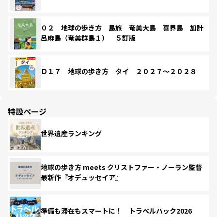
０２ 地球の歩き方 島旅 奄美大島 喜界島 加計
呂麻島（奄美群島１） ５訂版
Ｄ１７ 地球の歩き方 タイ ２０２７～２０２８
特設ページ
世界遺産ランキング
地球の歩き方 meets クリストファー・ノーラン監督
最新作『オデュッセイア』
準備も滞在もスマートに！ トラベルハック2026