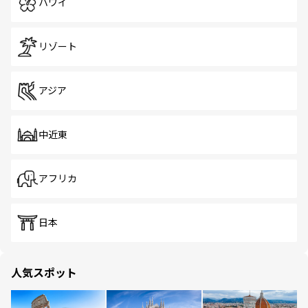
ハワイ
リゾート
アジア
中近東
アフリカ
日本
人気スポット