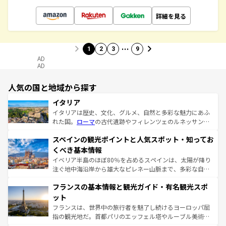
詳細を見る
…
1
2
3
9
AD
AD
人気の国と地域から探す
イタリア
イタリアは歴史、文化、グルメ、自然と多彩な魅力にあふ
れた国。
ローマ
の古代遺跡やフィレンツェのルネッサンス
美術、ヴェネツィアの運河など、歴史あるスポットはもち
スペインの観光ポイントと人気スポット・知ってお
ろん、トスカーナの美しい田園風景やアマルフィ海岸の絶
景など、自然景観も見逃せない。観光の合間には、本場の
くべき基本情報
ピザやパスタなど、絶品のイタリア料理を堪能することも
イベリア半島のほぼ80％を占めるスペインは、太陽が降り
できる。朝目覚めてから夜眠るまで、すべての瞬間を楽し
注ぐ地中海沿岸から雄大なピレネー山脈まで、多彩な自然
ませてくれるイタリアで、忘れられない旅をしてみよう！
と文化が詰まったヨーロッパ屈指の旅行先だ。多様な地域
なお、新着のイタリア情報は
コンテンツ一覧
を参照してほ
フランスの基本情報と観光ガイド・有名観光スポ
文化が根付くこの国では、情熱的なフラメンコ、熱気あふ
しい。
れる闘牛、そして美味しいタパスが生活の一部となってい
ット
る。首都マドリードの洗練された雰囲気や、バルセロナの
フランスは、世界中の旅行者を魅了し続けるヨーロッパ屈
アートに溢れた街角から、地方では古代ローマ遺跡や中世
指の観光地だ。首都パリのエッフェル塔やルーブル美術館
の城塞都市、穏やかなビーチリゾートまで多彩な表情を見
といった象徴的なスポットから、田舎町の古風な美しさま