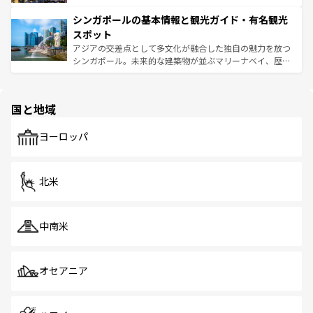
るはずだ。 なお、新着のベトナム情報は
コンテンツ一覧
を
は世界的に有名で、屋台から高級レストランまで味覚を刺
的なアートスポット、そして歴史と現代が融合した町並
参照してほしい。
シンガポールの基本情報と観光ガイド・有名観光
激する。気候は一年中温暖で、どの季節にも異なる楽しみ
み、どこを訪れても感動するはず。観光スポットが密集し
が待っている。親しみやすいタイの人々、仏教を中心とし
ており、効率よく見どころを回れるのも魅力。息をのむよ
スポット
た文化、そして多様な観光資源が、訪れる旅人を魅了し続
うな絶景から文化的な体験まで、香港を存分に楽しみ尽く
アジアの交差点として多文化が融合した独自の魅力を放つ
ける。 なお、新着のタイ情報は
コンテンツ一覧
を参照して
そう。 なお、新着の香港情報は
コンテンツ一覧
を参照して
シンガポール。未来的な建築物が並ぶマリーナベイ、歴史
ほしい。
ほしい。
と伝統を感じられるエスニックタウン、多数の緑豊かな公
園や自然保護区など、自然が調和した近代的な景観と文化
の多様性あふれるカラフルな町は、どこを歩いても新しい
国と地域
発見がある。さらに、治安のよさや充実した公共交通機関
も、旅行者にとっては魅力的なポイント。グルメも豊富
で、ホーカーズは地元の風情を楽しめる外せないスポット
ヨーロッパ
だ。訪れる人を飽きさせないシンガポールで、多様な魅力
を体感しよう。 なお、新着のシンガポール情報は
コンテン
ツ一覧
を参照してほしい。
北米
中南米
オセアニア