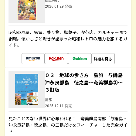
2026.01.29 発売
昭和の風景、家電、乗り物、駄菓子、喫茶店、カルチャーまで
網羅。懐かしさと驚きが詰まった昭和レトロの魅力を旅するガ
イド。
詳細を見る
０３ 地球の歩き方 島旅 与論島
沖永良部島 徳之島～奄美群島②～
３訂版
島旅
2025.12.11 発売
見たことのない世界に心奪われる！ 奄美群島南部「与論島・
沖永良部島・徳之島」の三島だけをフィーチャーした完全ガイ
ド。