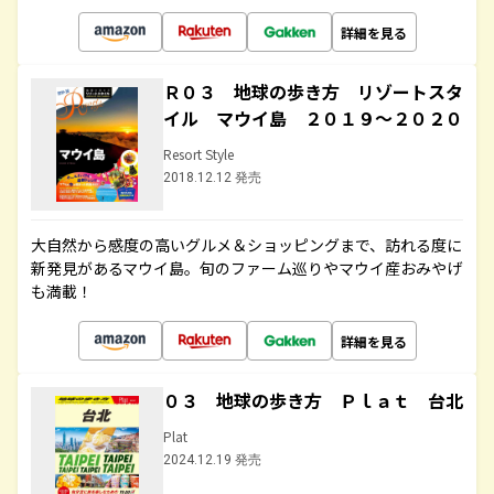
詳細を見る
Ｒ０３ 地球の歩き方 リゾートスタ
イル マウイ島 ２０１９～２０２０
Resort Style
2018.12.12 発売
大自然から感度の高いグルメ＆ショッピングまで、訪れる度に
新発見があるマウイ島。旬のファーム巡りやマウイ産おみやげ
も満載！
詳細を見る
０３ 地球の歩き方 Ｐｌａｔ 台北
Plat
2024.12.19 発売