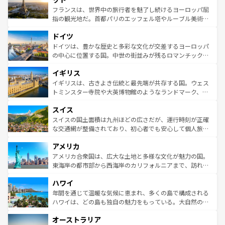
しい。
る。首都マドリードの洗練された雰囲気や、バルセロナの
フランスは、世界中の旅行者を魅了し続けるヨーロッパ屈
アートに溢れた街角から、地方では古代ローマ遺跡や中世
指の観光地だ。首都パリのエッフェル塔やルーブル美術館
の城塞都市、穏やかなビーチリゾートまで多彩な表情を見
といった象徴的なスポットから、田舎町の古風な美しさま
せる。地方によって風土や気候が異なるスペインはその個
ドイツ
で、幅広い魅力が詰まっている。華麗な宮殿、歴史的な大
性で訪れる人を魅了する。 なお、新着のスペイン情報は
コ
聖堂、美しいビーチ、そして豊かな自然が、訪れる者を心
ドイツは、豊かな歴史と多彩な文化が交差するヨーロッパ
ンテンツ一覧
を参照してほしい。
から魅了する。また、フランスは美食の国としても知ら
の中心に位置する国。中世の街並みが残るロマンチック街
れ、フランス料理はユネスコ無形文化遺産にも登録されて
道から、未来を先取りするようなモダンな都市まで多様な
イギリス
いる。シャンパンの発祥地であるランス、プロヴァンスの
顔を持つこの国は、どこを歩いても飽きることがない。ベ
香り高いラベンダー畑など、多彩な楽しみ方が可能だ。さ
ルリンの文化的活気、バイエルン州のアルプスの絶景、そ
イギリスは、古きよき伝統と最先端が共存する国。ウェス
らに、パリ以外の地域にも魅力が溢れており、どの街角に
してライン川沿いのワイン畑といった風景は必見。ビール
トミンスター寺院や大英博物館のようなランドマーク、歴
も豊かな歴史と文化が息づいている。パリ以外の個性あふ
とソーセージを味わいながら地元の人と過ごす楽しい時間
史ある大学都市、美しい丘陵地帯や牧歌的な風景など、エ
れる地方に足を運ぶとそれぞれで全く異なる文化を体験で
スイス
は、お酒好きな人にはぜひ体験してほしい。 なお、新着の
リアごとに異なる魅力がある。また、優雅なアフタヌーン
きるだろう。 なお、新着のフランス情報は
コンテンツ一覧
ドイツ情報は
コンテンツ一覧
を参照してほしい。
ティー、ビール好きにはたまらない英国パブ、サッカー観
スイスの国土面積は九州ほどの広さだが、運行時刻が正確
を参照してほしい。
戦など、本場だからこそできる体験も豊富。イギリスを旅
な交通網が整備されており、初心者でも安心して個人旅行
して楽しみつくそう。 なお、新着のイギリス情報は
コンテ
を楽しめる。日本同様に時刻表どおりの旅が可能だ。中世
アメリカ
ンツ一覧
を参照してほしい。
の建物がそのまま残る町や、スイスならではのユニークな
博物館もあり、アルプス観光だけでなく町歩きも満喫する
アメリカ合衆国は、広大な土地と多様な文化が魅力の国。
ことができる。国民の所得が高いため物価も高いが、旅行
東海岸の都市部から西海岸のカリフォルニアまで、訪れる
者向けの交通パス提供のサービスもあり、うまく活用すれ
場所ごとに異なる風景と体験が待っている。ニューヨーク
ハワイ
ば市内交通費無料で観光を楽しむこともできる。 なお、新
のような巨大都市は、観光、ショッピング、エンターテイ
着のスイス情報は
コンテンツ一覧
を参照してほしい。
ンメントが詰まった刺激的なスポットだ。一方、アメリカ
年間を通じて温暖な気候に恵まれ、多くの島で構成される
西部には大自然が広がり、グランドキャニオンやイエロー
ハワイは、どの島も独自の魅力をもっている。大自然の神
ストーン国立公園といった絶景が堪能できる。さらに、南
秘を感じたいなら、火山が生み出した壮大な景観を誇るハ
オーストラリア
部のニューオーリンズでは、音楽と美食が融合した独特の
ワイ島は見逃せない。また、定番の観光地といえばオアフ