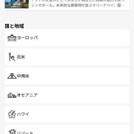
た文化、そして多様な観光資源が、訪れる旅人を魅了し続
うな絶景から文化的な体験まで、香港を存分に楽しみ尽く
シンガポール。未来的な建築物が並ぶマリーナベイ、歴史
ける。 なお、新着のタイ情報は
コンテンツ一覧
を参照して
そう。 なお、新着の香港情報は
コンテンツ一覧
を参照して
と伝統を感じられるエスニックタウン、多数の緑豊かな公
ほしい。
ほしい。
園や自然保護区など、自然が調和した近代的な景観と文化
の多様性あふれるカラフルな町は、どこを歩いても新しい
国と地域
発見がある。さらに、治安のよさや充実した公共交通機関
も、旅行者にとっては魅力的なポイント。グルメも豊富
で、ホーカーズは地元の風情を楽しめる外せないスポット
ヨーロッパ
だ。訪れる人を飽きさせないシンガポールで、多様な魅力
を体感しよう。 なお、新着のシンガポール情報は
コンテン
ツ一覧
を参照してほしい。
北米
中南米
オセアニア
ハワイ
リゾート