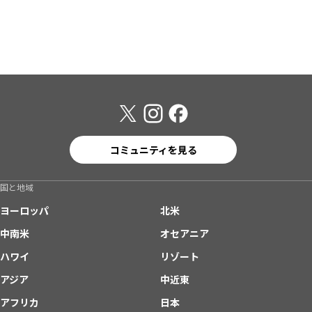
コミュニティを見る
国と地域
ヨーロッパ
北米
中南米
オセアニア
ハワイ
リゾート
アジア
中近東
アフリカ
日本