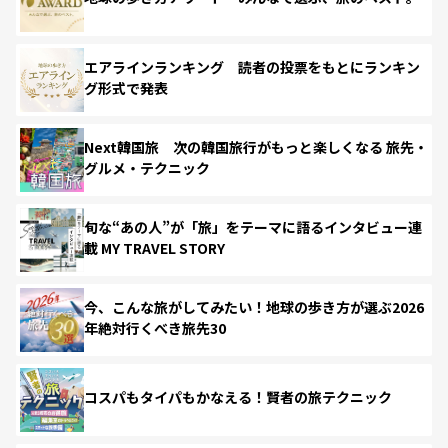
エアラインランキング 読者の投票をもとにランキン
グ形式で発表
Next韓国旅 次の韓国旅行がもっと楽しくなる 旅先・
グルメ・テクニック
旬な“あの人”が「旅」をテーマに語るインタビュー連
載 MY TRAVEL STORY
今、こんな旅がしてみたい！地球の歩き方が選ぶ2026
年絶対行くべき旅先30
コスパもタイパもかなえる！賢者の旅テクニック