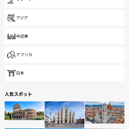
アジア
中近東
アフリカ
日本
人気スポット