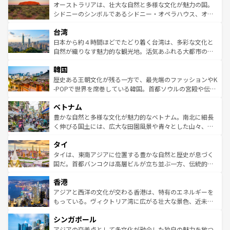
文化が魅力。旅行者はアメリカの各地域で異なる魅力を楽
島だが、静かな自然を求めるならマウイ島やカウアイ島が
オーストラリアは、壮大な自然と多様な文化が魅力の国。
しみながら、その多様性と豊かな歴史を感じることができ
おすすめ。エメラルドグリーンに輝く海をはじめ、豊かな
シドニーのシンボルであるシドニー・オペラハウス、オー
るだろう。車でのロードトリップや列車の旅も、アメリカ
文化や歴史が息づいている。「アロハスピリット」と呼ば
ストラリア東海岸北部に広がる大サンゴ礁地帯グレートバ
ならではの贅沢な旅のスタイルだ。 なお、新着のアメリカ
台湾
れるおもてなしの心で訪れる人々を迎えてくれるハワイの
リアリーフや大陸中央部にそびえるウルル（エアーズロッ
情報は
コンテンツ一覧
を参照してほしい。
人々、おいしいローカルフードやハワイアンミュージッ
ク）、タスマニアの美しい原生林やケアンズの熱帯雨林な
日本から約４時間ほどでたどり着く台湾は、多彩な文化と
ク、伝統的なフラダンスなど、すべてがハワイの魅力を彩
ど、見どころがたくさん。また、カフェやワイン、オージ
自然が織りなす魅力的な観光地。活気あふれる大都市の台
っている。訪れるたびに新しい発見と感動が待っているハ
ービーフなどの食文化も豊かで、美味しいものであふれて
北やノスタルジックな町並みが人気な九份（ジォウフェ
ワイを、存分に味わってほしい。 なお、新着のハワイ情報
韓国
いる。アクティビティも充実しており、サーフィンやダイ
ン）、静ひつな山岳地帯である台湾東部など、都市の喧騒
は
コンテンツ一覧
を参照してほしい。
ビング、ハイキングなど、アウトドア好きにはたまらな
と山間の静けさが共存しており、訪れる人に新しい発見と
歴史ある王朝文化が残る一方で、最先端のファッションやK
い。オーストラリアの多彩な魅力を存分に味わいつくそ
驚きをもたらしてくれる。また、奥深い台湾の食文化も魅
-POPで世界を席巻している韓国。首都ソウルの宮殿や伝統
う。 なお、新着のオーストラリア情報は
コンテンツ一覧
を
力で、夜市などの屋台グルメから高級料理、ヘルシーで美
家屋が並ぶエリアでは韓国の歴史と文化に浸ることがで
参照してほしい。
ベトナム
容にもいいと評判のスイーツなど、バラエティ豊かな料理
き、地方に足を延ばせば四季折々の自然美を楽しむことが
が味わえる。 なお、新着の台湾情報は
コンテンツ一覧
を参
できる。そして、キムチや焼肉、絶品のストリートフード
豊かな自然と多様な文化が魅力的なベトナム。南北に細長
照してほしい。
まで、さまざまな韓国料理が待っている。夜には、韓国な
く伸びる国土には、広大な田園風景や青々とした山々、世
らではのナイトライフも堪能できる。あたたかいホスピタ
界遺産に登録された壮大な自然景観が点在し、都市部では
タイ
リティに包まれながら、韓国の多彩な魅力を心ゆくまで味
急速な発展と共に伝統が息づく。ハノイの古い町並みやホ
わってみてほしい。 なお、新着の韓国情報は
コンテンツ一
ーチミン市のフランス統治時代の建物も、独特の雰囲気を
タイは、東南アジアに位置する豊かな自然と歴史が息づく
覧
を参照してほしい。
醸し出している。また、バラエティの豊かさとおいしさで
国だ。首都バンコクは高層ビルが立ち並ぶ一方、伝統的な
世界中の食通を魅了してやまないベトナム料理も魅力のひ
寺院や市場がいたるところに点在し、古きよき文化と現代
香港
とつ。フォーやバインミー、ベトナムコーヒーなどは、ぜ
の活気が交差している。北部ではチェンマイなどの山岳地
ひ現地で味わいたい。どの地域を訪れてもあたたかい人々
帯で自然と触れ合い、南部ではプーケットやクラビの美し
アジアと西洋の文化が交わる香港は、特有のエネルギーを
が旅行者を迎えてくれるので、きっと忘れられない旅にな
いビーチでリゾート気分を楽しむことができる。タイ料理
もっている。ヴィクトリア湾に広がる壮大な景色、近未来
るはずだ。 なお、新着のベトナム情報は
コンテンツ一覧
を
は世界的に有名で、屋台から高級レストランまで味覚を刺
的なアートスポット、そして歴史と現代が融合した町並
参照してほしい。
シンガポール
激する。気候は一年中温暖で、どの季節にも異なる楽しみ
み、どこを訪れても感動するはず。観光スポットが密集し
が待っている。親しみやすいタイの人々、仏教を中心とし
ており、効率よく見どころを回れるのも魅力。息をのむよ
アジアの交差点として多文化が融合した独自の魅力を放つ