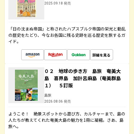
2025.09.18 発売
「日の沈まぬ帝国」と称されたハプスブルク帝国の栄光と動乱
の歴史をたどり、今なお各国に残る史跡を巡る歴史を旅するガ
イド。
詳細を見る
０２ 地球の歩き方 島旅 奄美大
島 喜界島 加計呂麻島（奄美群島
１） ５訂版
島旅
2026.08.06 発売
ようこそ！ 絶景スポットから遊び方、カルチャーまで、島の
人たちが教えてくれた奄美大島の魅力を1冊に凝縮。さあ、島
旅へ。