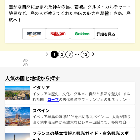
豊かな自然に恵まれた神々の島、壱岐。グルメ・カルチャー・
絶景など、島の人が教えてくれた壱岐の魅力を凝縮！さあ、島
旅へ！
詳細を見る
…
1
2
3
12
AD
AD
人気の国と地域から探す
イタリア
イタリアは歴史、文化、グルメ、自然と多彩な魅力にあふ
れた国。
ローマ
の古代遺跡やフィレンツェのルネッサンス
美術、ヴェネツィアの運河など、歴史あるスポットはもち
スペイン
ろん、トスカーナの美しい田園風景やアマルフィ海岸の絶
景など、自然景観も見逃せない。観光の合間には、本場の
イベリア半島のほぼ80％を占めるスペインは、太陽が降り
ピザやパスタなど、絶品のイタリア料理を堪能することも
注ぐ地中海沿岸から雄大なピレネー山脈まで、多彩な自然
できる。朝目覚めてから夜眠るまで、すべての瞬間を楽し
と文化が詰まったヨーロッパ屈指の旅行先だ。多様な地域
フランスの基本情報と観光ガイド・有名観光スポ
ませてくれるイタリアで、忘れられない旅をしてみよう！
文化が根付くこの国では、情熱的なフラメンコ、熱気あふ
なお、新着のイタリア情報は
コンテンツ一覧
を参照してほ
れる闘牛、そして美味しいタパスが生活の一部となってい
ット