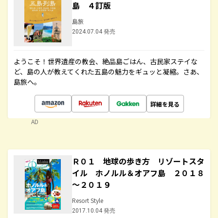
島 ４訂版
島旅
2024.07.04 発売
ようこそ！世界遺産の教会、絶品島ごはん、古民家ステイな
ど、島の人が教えてくれた五島の魅力をギュッと凝縮。さあ、
島旅へ。
詳細を見る
AD
Ｒ０１ 地球の歩き方 リゾートスタ
イル ホノルル＆オアフ島 ２０１８
～２０１９
Resort Style
2017.10.04 発売