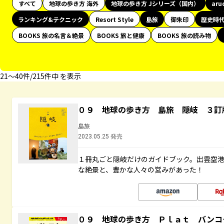
すべて
地球の歩き方 海外
地球の歩き方 Jシリーズ（国内）
aru
ランキング&テクニック
Resort Style
島旅
御朱印
歴史時
BOOKS 旅の名言＆絶景
BOOKS 旅と健康
BOOKS 旅の読み物
21〜40件/215件中 を表示
０９ 地球の歩き方 島旅 隠岐 ３訂
島旅
2023.05.25 発売
１冊丸ごと隠岐だけのガイドブック。出雲空
な絶景と、豊かな人々の営みがあった！
０９ 地球の歩き方 Ｐｌａｔ バンコ