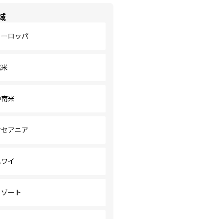
域
ヨーロッパ
北米
中南米
オセアニア
ハワイ
リゾート