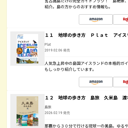
宮古諸島だけの完全ガイドブック！ 島絶景
紹介。島の方からのおすすめ情報も。
１１ 地球の歩き方 Ｐｌａｔ アイス
Plat
2019.02.06 発売
人気急上昇中の島国アイスランドの本格的ガ
もしっかり紹介しています。
１２ 地球の歩き方 島旅 久米島 渡
島旅
2026.02.19 発売
那覇から３０分で行ける琉球一の美島。ゆる