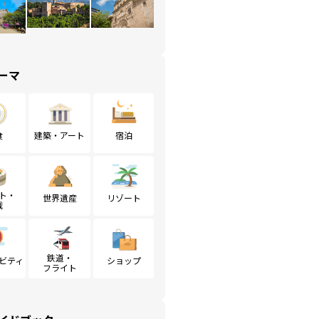
ーマ
食
建築・アート
宿泊
ト・
世界遺産
リゾート
戦
鉄道・
ビティ
ショップ
フライト