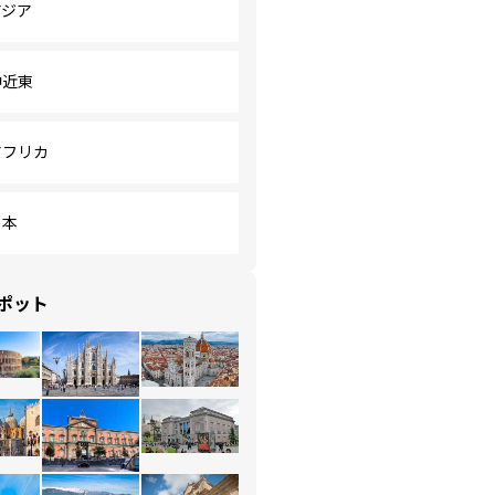
アジア
中近東
アフリカ
日本
ポット