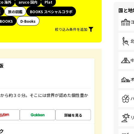
co 海外
aruco 国内
Plat
国と地
代
旅の図鑑
BOOKS スペシャルコラボ
BOOKS
D-Books
絞り込み条件を追加
版
港から約３０分。そこには世界が認めた個性豊か
詳細を見る
ク