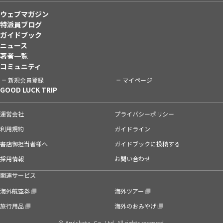
ウェブマガジン
特派員ブログ
ガイドブック
ニュース
著者一覧
コミュニティ
新規会員登録
マイページ
GOOD LUCK TRIP
運営会社
プライバシーポリシー
利用規約
ガイドライン
書店御担当者様へ
ガイドブックに投稿する
採用情報
お問い合わせ
関連サービス
海外航空券
海外ツアー
旅行用品
海外のおみやげ
© Arukikata. Co.,Ltd. All rights reserved.