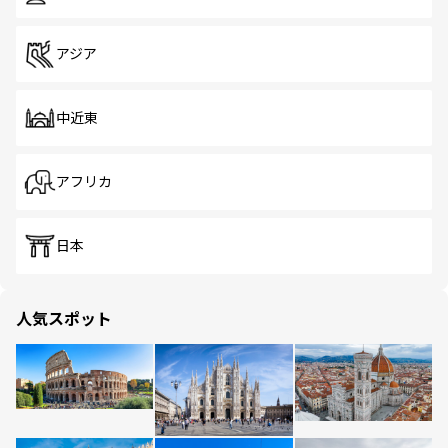
アジア
中近東
アフリカ
日本
人気スポット