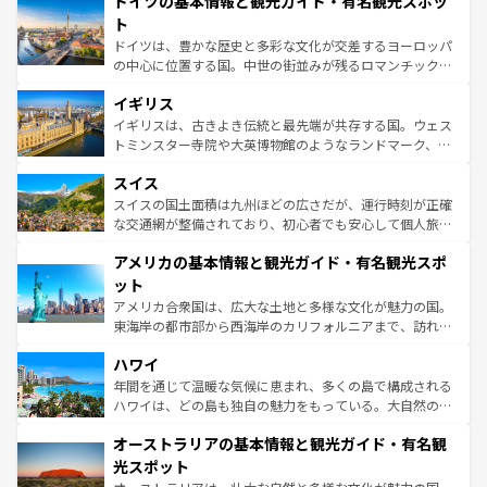
ドイツの基本情報と観光ガイド・有名観光スポッ
で、幅広い魅力が詰まっている。華麗な宮殿、歴史的な大
性で訪れる人を魅了する。 なお、新着のスペイン情報は
コ
聖堂、美しいビーチ、そして豊かな自然が、訪れる者を心
ト
ンテンツ一覧
を参照してほしい。
から魅了する。また、フランスは美食の国としても知ら
ドイツは、豊かな歴史と多彩な文化が交差するヨーロッパ
れ、フランス料理はユネスコ無形文化遺産にも登録されて
の中心に位置する国。中世の街並みが残るロマンチック街
いる。シャンパンの発祥地であるランス、プロヴァンスの
道から、未来を先取りするようなモダンな都市まで多様な
香り高いラベンダー畑など、多彩な楽しみ方が可能だ。さ
イギリス
顔を持つこの国は、どこを歩いても飽きることがない。ベ
らに、パリ以外の地域にも魅力が溢れており、どの街角に
ルリンの文化的活気、バイエルン州のアルプスの絶景、そ
イギリスは、古きよき伝統と最先端が共存する国。ウェス
も豊かな歴史と文化が息づいている。パリ以外の個性あふ
してライン川沿いのワイン畑といった風景は必見。ビール
トミンスター寺院や大英博物館のようなランドマーク、歴
れる地方に足を運ぶとそれぞれで全く異なる文化を体験で
とソーセージを味わいながら地元の人と過ごす楽しい時間
史ある大学都市、美しい丘陵地帯や牧歌的な風景など、エ
きるだろう。 なお、新着のフランス情報は
コンテンツ一覧
スイス
は、お酒好きな人にはぜひ体験してほしい。 なお、新着の
リアごとに異なる魅力がある。また、優雅なアフタヌーン
を参照してほしい。
ドイツ情報は
コンテンツ一覧
を参照してほしい。
ティー、ビール好きにはたまらない英国パブ、サッカー観
スイスの国土面積は九州ほどの広さだが、運行時刻が正確
戦など、本場だからこそできる体験も豊富。イギリスを旅
な交通網が整備されており、初心者でも安心して個人旅行
して楽しみつくそう。 なお、新着のイギリス情報は
コンテ
を楽しめる。日本同様に時刻表どおりの旅が可能だ。中世
アメリカの基本情報と観光ガイド・有名観光スポ
ンツ一覧
を参照してほしい。
の建物がそのまま残る町や、スイスならではのユニークな
博物館もあり、アルプス観光だけでなく町歩きも満喫する
ット
ことができる。国民の所得が高いため物価も高いが、旅行
アメリカ合衆国は、広大な土地と多様な文化が魅力の国。
者向けの交通パス提供のサービスもあり、うまく活用すれ
東海岸の都市部から西海岸のカリフォルニアまで、訪れる
ば市内交通費無料で観光を楽しむこともできる。 なお、新
場所ごとに異なる風景と体験が待っている。ニューヨーク
着のスイス情報は
コンテンツ一覧
を参照してほしい。
ハワイ
のような巨大都市は、観光、ショッピング、エンターテイ
ンメントが詰まった刺激的なスポットだ。一方、アメリカ
年間を通じて温暖な気候に恵まれ、多くの島で構成される
西部には大自然が広がり、グランドキャニオンやイエロー
ハワイは、どの島も独自の魅力をもっている。大自然の神
ストーン国立公園といった絶景が堪能できる。さらに、南
秘を感じたいなら、火山が生み出した壮大な景観を誇るハ
オーストラリアの基本情報と観光ガイド・有名観
部のニューオーリンズでは、音楽と美食が融合した独特の
ワイ島は見逃せない。また、定番の観光地といえばオアフ
文化が魅力。旅行者はアメリカの各地域で異なる魅力を楽
島だが、静かな自然を求めるならマウイ島やカウアイ島が
光スポット
しみながら、その多様性と豊かな歴史を感じることができ
おすすめ。エメラルドグリーンに輝く海をはじめ、豊かな