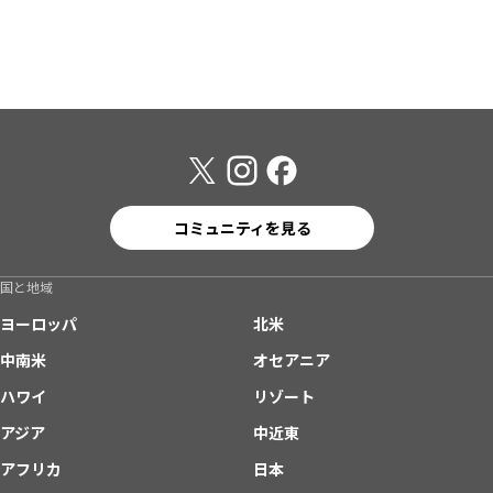
コミュニティを見る
国と地域
ヨーロッパ
北米
中南米
オセアニア
ハワイ
リゾート
アジア
中近東
アフリカ
日本