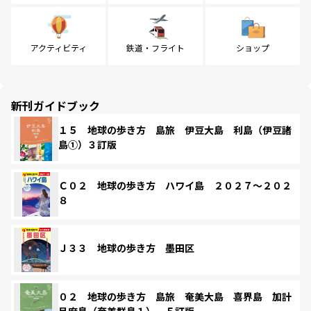
アクティビティ
鉄道・フライト
ショップ
新刊ガイドブック
１５ 地球の歩き方 島旅 伊豆大島 利島（伊豆諸
島①）３訂版
Ｃ０２ 地球の歩き方 ハワイ島 ２０２７～２０２
８
Ｊ３３ 地球の歩き方 墨田区
０２ 地球の歩き方 島旅 奄美大島 喜界島 加計
呂麻島（奄美群島１） ５訂版