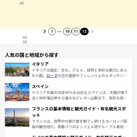
AD
…
1
10
11
12
AD
AD
人気の国と地域から探す
イタリア
イタリアは歴史、文化、グルメ、自然と多彩な魅力にあふ
れた国。
ローマ
の古代遺跡やフィレンツェのルネッサンス
美術、ヴェネツィアの運河など、歴史あるスポットはもち
スペイン
ろん、トスカーナの美しい田園風景やアマルフィ海岸の絶
景など、自然景観も見逃せない。観光の合間には、本場の
イベリア半島のほぼ80％を占めるスペインは、太陽が降り
ピザやパスタなど、絶品のイタリア料理を堪能することも
注ぐ地中海沿岸から雄大なピレネー山脈まで、多彩な自然
できる。朝目覚めてから夜眠るまで、すべての瞬間を楽し
と文化が詰まったヨーロッパ屈指の旅行先だ。多様な地域
フランスの基本情報と観光ガイド・有名観光スポ
ませてくれるイタリアで、忘れられない旅をしてみよう！
文化が根付くこの国では、情熱的なフラメンコ、熱気あふ
なお、新着のイタリア情報は
コンテンツ一覧
を参照してほ
れる闘牛、そして美味しいタパスが生活の一部となってい
ット
しい。
る。首都マドリードの洗練された雰囲気や、バルセロナの
フランスは、世界中の旅行者を魅了し続けるヨーロッパ屈
アートに溢れた街角から、地方では古代ローマ遺跡や中世
指の観光地だ。首都パリのエッフェル塔やルーブル美術館
の城塞都市、穏やかなビーチリゾートまで多彩な表情を見
といった象徴的なスポットから、田舎町の古風な美しさま
せる。地方によって風土や気候が異なるスペインはその個