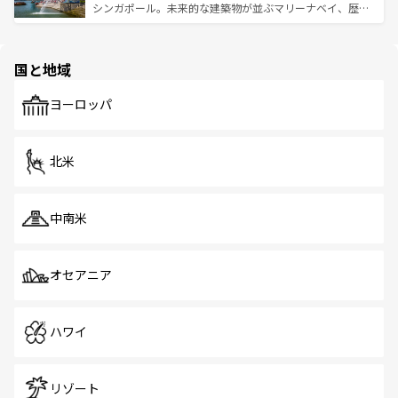
た文化、そして多様な観光資源が、訪れる旅人を魅了し続
うな絶景から文化的な体験まで、香港を存分に楽しみ尽く
シンガポール。未来的な建築物が並ぶマリーナベイ、歴史
ける。 なお、新着のタイ情報は
コンテンツ一覧
を参照して
そう。 なお、新着の香港情報は
コンテンツ一覧
を参照して
と伝統を感じられるエスニックタウン、多数の緑豊かな公
ほしい。
ほしい。
園や自然保護区など、自然が調和した近代的な景観と文化
の多様性あふれるカラフルな町は、どこを歩いても新しい
国と地域
発見がある。さらに、治安のよさや充実した公共交通機関
も、旅行者にとっては魅力的なポイント。グルメも豊富
で、ホーカーズは地元の風情を楽しめる外せないスポット
ヨーロッパ
だ。訪れる人を飽きさせないシンガポールで、多様な魅力
を体感しよう。 なお、新着のシンガポール情報は
コンテン
ツ一覧
を参照してほしい。
北米
中南米
オセアニア
ハワイ
リゾート