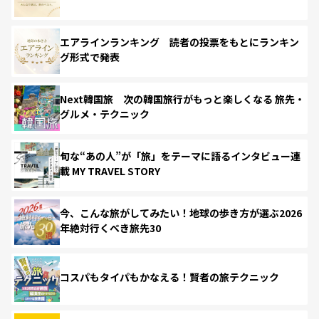
エアラインランキング 読者の投票をもとにランキン
グ形式で発表
Next韓国旅 次の韓国旅行がもっと楽しくなる 旅先・
グルメ・テクニック
旬な“あの人”が「旅」をテーマに語るインタビュー連
載 MY TRAVEL STORY
今、こんな旅がしてみたい！地球の歩き方が選ぶ2026
年絶対行くべき旅先30
コスパもタイパもかなえる！賢者の旅テクニック