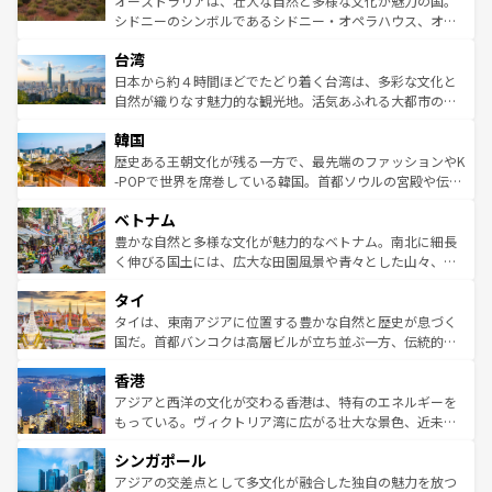
オーストラリアは、壮大な自然と多様な文化が魅力の国。
るだろう。車でのロードトリップや列車の旅も、アメリカ
文化や歴史が息づいている。「アロハスピリット」と呼ば
シドニーのシンボルであるシドニー・オペラハウス、オー
ならではの贅沢な旅のスタイルだ。 なお、新着のアメリカ
れるおもてなしの心で訪れる人々を迎えてくれるハワイの
ストラリア東海岸北部に広がる大サンゴ礁地帯グレートバ
情報は
コンテンツ一覧
を参照してほしい。
人々、おいしいローカルフードやハワイアンミュージッ
台湾
リアリーフや大陸中央部にそびえるウルル（エアーズロッ
ク、伝統的なフラダンスなど、すべてがハワイの魅力を彩
ク）、タスマニアの美しい原生林やケアンズの熱帯雨林な
日本から約４時間ほどでたどり着く台湾は、多彩な文化と
っている。訪れるたびに新しい発見と感動が待っているハ
ど、見どころがたくさん。また、カフェやワイン、オージ
自然が織りなす魅力的な観光地。活気あふれる大都市の台
ワイを、存分に味わってほしい。 なお、新着のハワイ情報
ービーフなどの食文化も豊かで、美味しいものであふれて
北やノスタルジックな町並みが人気な九份（ジォウフェ
は
コンテンツ一覧
を参照してほしい。
韓国
いる。アクティビティも充実しており、サーフィンやダイ
ン）、静ひつな山岳地帯である台湾東部など、都市の喧騒
ビング、ハイキングなど、アウトドア好きにはたまらな
と山間の静けさが共存しており、訪れる人に新しい発見と
歴史ある王朝文化が残る一方で、最先端のファッションやK
い。オーストラリアの多彩な魅力を存分に味わいつくそ
驚きをもたらしてくれる。また、奥深い台湾の食文化も魅
-POPで世界を席巻している韓国。首都ソウルの宮殿や伝統
う。 なお、新着のオーストラリア情報は
コンテンツ一覧
を
力で、夜市などの屋台グルメから高級料理、ヘルシーで美
家屋が並ぶエリアでは韓国の歴史と文化に浸ることがで
参照してほしい。
ベトナム
容にもいいと評判のスイーツなど、バラエティ豊かな料理
き、地方に足を延ばせば四季折々の自然美を楽しむことが
が味わえる。 なお、新着の台湾情報は
コンテンツ一覧
を参
できる。そして、キムチや焼肉、絶品のストリートフード
豊かな自然と多様な文化が魅力的なベトナム。南北に細長
照してほしい。
まで、さまざまな韓国料理が待っている。夜には、韓国な
く伸びる国土には、広大な田園風景や青々とした山々、世
らではのナイトライフも堪能できる。あたたかいホスピタ
界遺産に登録された壮大な自然景観が点在し、都市部では
タイ
リティに包まれながら、韓国の多彩な魅力を心ゆくまで味
急速な発展と共に伝統が息づく。ハノイの古い町並みやホ
わってみてほしい。 なお、新着の韓国情報は
コンテンツ一
ーチミン市のフランス統治時代の建物も、独特の雰囲気を
タイは、東南アジアに位置する豊かな自然と歴史が息づく
覧
を参照してほしい。
醸し出している。また、バラエティの豊かさとおいしさで
国だ。首都バンコクは高層ビルが立ち並ぶ一方、伝統的な
世界中の食通を魅了してやまないベトナム料理も魅力のひ
寺院や市場がいたるところに点在し、古きよき文化と現代
香港
とつ。フォーやバインミー、ベトナムコーヒーなどは、ぜ
の活気が交差している。北部ではチェンマイなどの山岳地
ひ現地で味わいたい。どの地域を訪れてもあたたかい人々
帯で自然と触れ合い、南部ではプーケットやクラビの美し
アジアと西洋の文化が交わる香港は、特有のエネルギーを
が旅行者を迎えてくれるので、きっと忘れられない旅にな
いビーチでリゾート気分を楽しむことができる。タイ料理
もっている。ヴィクトリア湾に広がる壮大な景色、近未来
るはずだ。 なお、新着のベトナム情報は
コンテンツ一覧
を
は世界的に有名で、屋台から高級レストランまで味覚を刺
的なアートスポット、そして歴史と現代が融合した町並
参照してほしい。
シンガポール
激する。気候は一年中温暖で、どの季節にも異なる楽しみ
み、どこを訪れても感動するはず。観光スポットが密集し
が待っている。親しみやすいタイの人々、仏教を中心とし
ており、効率よく見どころを回れるのも魅力。息をのむよ
アジアの交差点として多文化が融合した独自の魅力を放つ