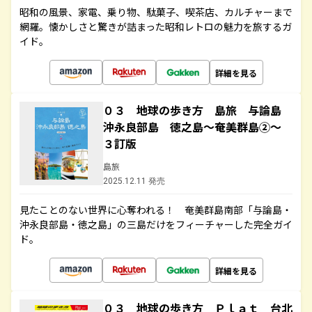
昭和の風景、家電、乗り物、駄菓子、喫茶店、カルチャーまで
網羅。懐かしさと驚きが詰まった昭和レトロの魅力を旅するガ
イド。
詳細を見る
０３ 地球の歩き方 島旅 与論島
沖永良部島 徳之島～奄美群島②～
３訂版
島旅
2025.12.11 発売
見たことのない世界に心奪われる！ 奄美群島南部「与論島・
沖永良部島・徳之島」の三島だけをフィーチャーした完全ガイ
ド。
詳細を見る
０３ 地球の歩き方 Ｐｌａｔ 台北