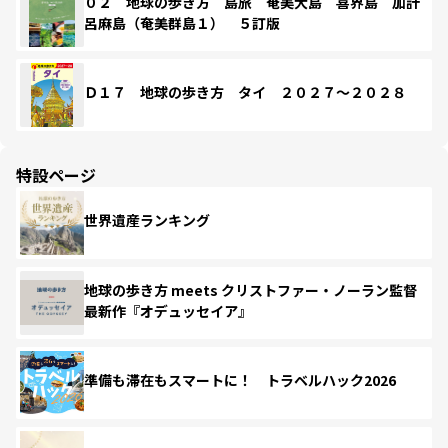
０２ 地球の歩き方 島旅 奄美大島 喜界島 加計
呂麻島（奄美群島１） ５訂版
Ｄ１７ 地球の歩き方 タイ ２０２７～２０２８
特設ページ
世界遺産ランキング
地球の歩き方 meets クリストファー・ノーラン監督
最新作『オデュッセイア』
準備も滞在もスマートに！ トラベルハック2026