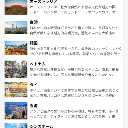
オーストラリア
部のニューオーリンズでは、音楽と美食が融合した独特の
ワイ島は見逃せない。また、定番の観光地といえばオアフ
文化が魅力。旅行者はアメリカの各地域で異なる魅力を楽
島だが、静かな自然を求めるならマウイ島やカウアイ島が
オーストラリアは、壮大な自然と多様な文化が魅力の国。
しみながら、その多様性と豊かな歴史を感じることができ
おすすめ。エメラルドグリーンに輝く海をはじめ、豊かな
シドニーのシンボルであるシドニー・オペラハウス、オー
るだろう。車でのロードトリップや列車の旅も、アメリカ
文化や歴史が息づいている。「アロハスピリット」と呼ば
ストラリア東海岸北部に広がる大サンゴ礁地帯グレートバ
ならではの贅沢な旅のスタイルだ。 なお、新着のアメリカ
台湾
れるおもてなしの心で訪れる人々を迎えてくれるハワイの
リアリーフや大陸中央部にそびえるウルル（エアーズロッ
情報は
コンテンツ一覧
を参照してほしい。
人々、おいしいローカルフードやハワイアンミュージッ
ク）、タスマニアの美しい原生林やケアンズの熱帯雨林な
日本から約４時間ほどでたどり着く台湾は、多彩な文化と
ク、伝統的なフラダンスなど、すべてがハワイの魅力を彩
ど、見どころがたくさん。また、カフェやワイン、オージ
自然が織りなす魅力的な観光地。活気あふれる大都市の台
っている。訪れるたびに新しい発見と感動が待っているハ
ービーフなどの食文化も豊かで、美味しいものであふれて
北やノスタルジックな町並みが人気な九份（ジォウフェ
ワイを、存分に味わってほしい。 なお、新着のハワイ情報
韓国
いる。アクティビティも充実しており、サーフィンやダイ
ン）、静ひつな山岳地帯である台湾東部など、都市の喧騒
は
コンテンツ一覧
を参照してほしい。
ビング、ハイキングなど、アウトドア好きにはたまらな
と山間の静けさが共存しており、訪れる人に新しい発見と
歴史ある王朝文化が残る一方で、最先端のファッションやK
い。オーストラリアの多彩な魅力を存分に味わいつくそ
驚きをもたらしてくれる。また、奥深い台湾の食文化も魅
-POPで世界を席巻している韓国。首都ソウルの宮殿や伝統
う。 なお、新着のオーストラリア情報は
コンテンツ一覧
を
力で、夜市などの屋台グルメから高級料理、ヘルシーで美
家屋が並ぶエリアでは韓国の歴史と文化に浸ることがで
参照してほしい。
ベトナム
容にもいいと評判のスイーツなど、バラエティ豊かな料理
き、地方に足を延ばせば四季折々の自然美を楽しむことが
が味わえる。 なお、新着の台湾情報は
コンテンツ一覧
を参
できる。そして、キムチや焼肉、絶品のストリートフード
豊かな自然と多様な文化が魅力的なベトナム。南北に細長
照してほしい。
まで、さまざまな韓国料理が待っている。夜には、韓国な
く伸びる国土には、広大な田園風景や青々とした山々、世
らではのナイトライフも堪能できる。あたたかいホスピタ
界遺産に登録された壮大な自然景観が点在し、都市部では
タイ
リティに包まれながら、韓国の多彩な魅力を心ゆくまで味
急速な発展と共に伝統が息づく。ハノイの古い町並みやホ
わってみてほしい。 なお、新着の韓国情報は
コンテンツ一
ーチミン市のフランス統治時代の建物も、独特の雰囲気を
タイは、東南アジアに位置する豊かな自然と歴史が息づく
覧
を参照してほしい。
醸し出している。また、バラエティの豊かさとおいしさで
国だ。首都バンコクは高層ビルが立ち並ぶ一方、伝統的な
世界中の食通を魅了してやまないベトナム料理も魅力のひ
寺院や市場がいたるところに点在し、古きよき文化と現代
香港
とつ。フォーやバインミー、ベトナムコーヒーなどは、ぜ
の活気が交差している。北部ではチェンマイなどの山岳地
ひ現地で味わいたい。どの地域を訪れてもあたたかい人々
帯で自然と触れ合い、南部ではプーケットやクラビの美し
アジアと西洋の文化が交わる香港は、特有のエネルギーを
が旅行者を迎えてくれるので、きっと忘れられない旅にな
いビーチでリゾート気分を楽しむことができる。タイ料理
もっている。ヴィクトリア湾に広がる壮大な景色、近未来
るはずだ。 なお、新着のベトナム情報は
コンテンツ一覧
を
は世界的に有名で、屋台から高級レストランまで味覚を刺
的なアートスポット、そして歴史と現代が融合した町並
参照してほしい。
シンガポール
激する。気候は一年中温暖で、どの季節にも異なる楽しみ
み、どこを訪れても感動するはず。観光スポットが密集し