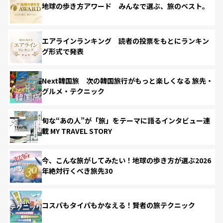
地球の歩き方アワード みんなで選ぶ、旅のベスト。
エアラインランキング 読者の投票をもとにランキン
グ形式で発表
Next韓国旅 次の韓国旅行がもっと楽しくなる 旅先・
グルメ・テクニック
旬な“あの人”が「旅」をテーマに語るインタビュー連
載 MY TRAVEL STORY
今、こんな旅がしてみたい！地球の歩き方が選ぶ2026
年絶対行くべき旅先30
コスパもタイパもかなえる！賢者の旅テクニック