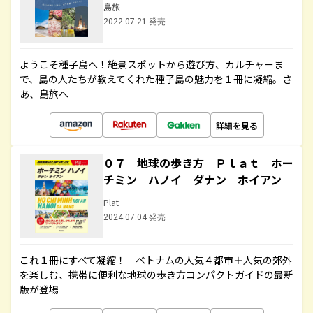
島旅
2022.07.21 発売
ようこそ種子島へ！絶景スポットから遊び方、カルチャーま
で、島の人たちが教えてくれた種子島の魅力を１冊に凝縮。さ
あ、島旅へ
詳細を見る
０７ 地球の歩き方 Ｐｌａｔ ホー
チミン ハノイ ダナン ホイアン
Plat
2024.07.04 発売
これ１冊にすべて凝縮！ ベトナムの人気４都市＋人気の郊外
を楽しむ、携帯に便利な地球の歩き方コンパクトガイドの最新
版が登場