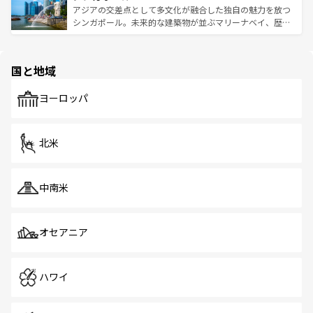
が待っている。親しみやすいタイの人々、仏教を中心とし
ており、効率よく見どころを回れるのも魅力。息をのむよ
アジアの交差点として多文化が融合した独自の魅力を放つ
た文化、そして多様な観光資源が、訪れる旅人を魅了し続
うな絶景から文化的な体験まで、香港を存分に楽しみ尽く
シンガポール。未来的な建築物が並ぶマリーナベイ、歴史
ける。 なお、新着のタイ情報は
コンテンツ一覧
を参照して
そう。 なお、新着の香港情報は
コンテンツ一覧
を参照して
と伝統を感じられるエスニックタウン、多数の緑豊かな公
ほしい。
ほしい。
園や自然保護区など、自然が調和した近代的な景観と文化
の多様性あふれるカラフルな町は、どこを歩いても新しい
国と地域
発見がある。さらに、治安のよさや充実した公共交通機関
も、旅行者にとっては魅力的なポイント。グルメも豊富
で、ホーカーズは地元の風情を楽しめる外せないスポット
ヨーロッパ
だ。訪れる人を飽きさせないシンガポールで、多様な魅力
を体感しよう。 なお、新着のシンガポール情報は
コンテン
ツ一覧
を参照してほしい。
北米
中南米
オセアニア
ハワイ