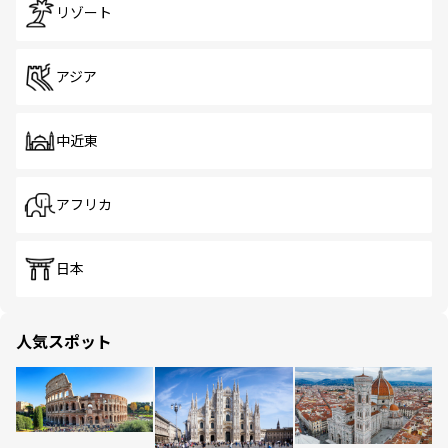
リゾート
アジア
中近東
アフリカ
日本
人気スポット