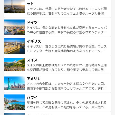
なお、新着のイタリア情報は
コンテンツ一覧
を参照してほ
れる闘牛、そして美味しいタパスが生活の一部となってい
ット
しい。
る。首都マドリードの洗練された雰囲気や、バルセロナの
フランスは、世界中の旅行者を魅了し続けるヨーロッパ屈
アートに溢れた街角から、地方では古代ローマ遺跡や中世
指の観光地だ。首都パリのエッフェル塔やルーブル美術館
の城塞都市、穏やかなビーチリゾートまで多彩な表情を見
といった象徴的なスポットから、田舎町の古風な美しさま
せる。地方によって風土や気候が異なるスペインはその個
ドイツ
で、幅広い魅力が詰まっている。華麗な宮殿、歴史的な大
性で訪れる人を魅了する。 なお、新着のスペイン情報は
コ
聖堂、美しいビーチ、そして豊かな自然が、訪れる者を心
ドイツは、豊かな歴史と多彩な文化が交差するヨーロッパ
ンテンツ一覧
を参照してほしい。
から魅了する。また、フランスは美食の国としても知ら
の中心に位置する国。中世の街並みが残るロマンチック街
れ、フランス料理はユネスコ無形文化遺産にも登録されて
道から、未来を先取りするようなモダンな都市まで多様な
イギリス
いる。シャンパンの発祥地であるランス、プロヴァンスの
顔を持つこの国は、どこを歩いても飽きることがない。ベ
香り高いラベンダー畑など、多彩な楽しみ方が可能だ。さ
ルリンの文化的活気、バイエルン州のアルプスの絶景、そ
イギリスは、古きよき伝統と最先端が共存する国。ウェス
らに、パリ以外の地域にも魅力が溢れており、どの街角に
してライン川沿いのワイン畑といった風景は必見。ビール
トミンスター寺院や大英博物館のようなランドマーク、歴
も豊かな歴史と文化が息づいている。パリ以外の個性あふ
とソーセージを味わいながら地元の人と過ごす楽しい時間
史ある大学都市、美しい丘陵地帯や牧歌的な風景など、エ
れる地方に足を運ぶとそれぞれで全く異なる文化を体験で
スイス
は、お酒好きな人にはぜひ体験してほしい。 なお、新着の
リアごとに異なる魅力がある。また、優雅なアフタヌーン
きるだろう。 なお、新着のフランス情報は
コンテンツ一覧
ドイツ情報は
コンテンツ一覧
を参照してほしい。
ティー、ビール好きにはたまらない英国パブ、サッカー観
スイスの国土面積は九州ほどの広さだが、運行時刻が正確
を参照してほしい。
戦など、本場だからこそできる体験も豊富。イギリスを旅
な交通網が整備されており、初心者でも安心して個人旅行
して楽しみつくそう。 なお、新着のイギリス情報は
コンテ
を楽しめる。日本同様に時刻表どおりの旅が可能だ。中世
アメリカ
ンツ一覧
を参照してほしい。
の建物がそのまま残る町や、スイスならではのユニークな
博物館もあり、アルプス観光だけでなく町歩きも満喫する
アメリカ合衆国は、広大な土地と多様な文化が魅力の国。
ことができる。国民の所得が高いため物価も高いが、旅行
東海岸の都市部から西海岸のカリフォルニアまで、訪れる
者向けの交通パス提供のサービスもあり、うまく活用すれ
場所ごとに異なる風景と体験が待っている。ニューヨーク
ハワイ
ば市内交通費無料で観光を楽しむこともできる。 なお、新
のような巨大都市は、観光、ショッピング、エンターテイ
着のスイス情報は
コンテンツ一覧
を参照してほしい。
ンメントが詰まった刺激的なスポットだ。一方、アメリカ
年間を通じて温暖な気候に恵まれ、多くの島で構成される
西部には大自然が広がり、グランドキャニオンやイエロー
ハワイは、どの島も独自の魅力をもっている。大自然の神
ストーン国立公園といった絶景が堪能できる。さらに、南
秘を感じたいなら、火山が生み出した壮大な景観を誇るハ