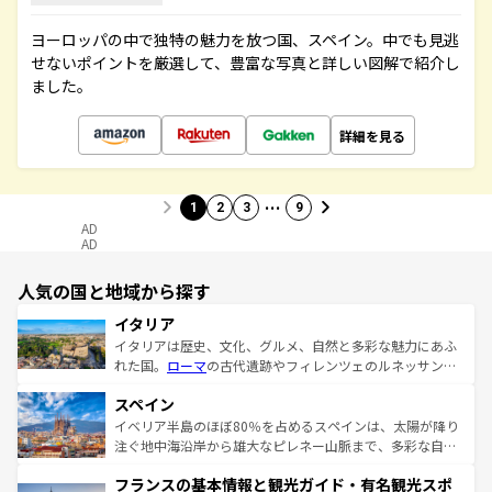
ヨーロッパの中で独特の魅力を放つ国、スペイン。中でも見逃
せないポイントを厳選して、豊富な写真と詳しい図解で紹介し
ました。
詳細を見る
…
1
2
3
9
AD
AD
人気の国と地域から探す
イタリア
イタリアは歴史、文化、グルメ、自然と多彩な魅力にあふ
れた国。
ローマ
の古代遺跡やフィレンツェのルネッサンス
美術、ヴェネツィアの運河など、歴史あるスポットはもち
スペイン
ろん、トスカーナの美しい田園風景やアマルフィ海岸の絶
景など、自然景観も見逃せない。観光の合間には、本場の
イベリア半島のほぼ80％を占めるスペインは、太陽が降り
ピザやパスタなど、絶品のイタリア料理を堪能することも
注ぐ地中海沿岸から雄大なピレネー山脈まで、多彩な自然
できる。朝目覚めてから夜眠るまで、すべての瞬間を楽し
と文化が詰まったヨーロッパ屈指の旅行先だ。多様な地域
フランスの基本情報と観光ガイド・有名観光スポ
ませてくれるイタリアで、忘れられない旅をしてみよう！
文化が根付くこの国では、情熱的なフラメンコ、熱気あふ