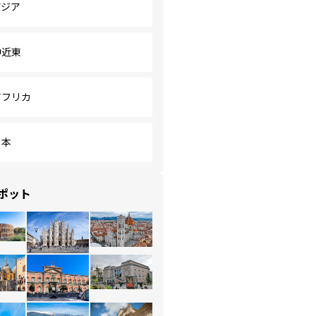
アジア
中近東
アフリカ
日本
ポット