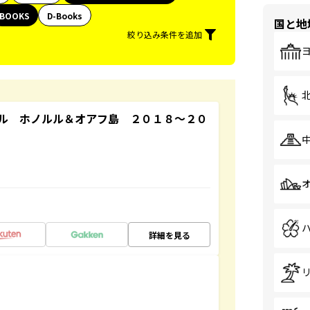
BOOKS
D-Books
国と地
絞り込み条件を追加
ル ホノルル＆オアフ島 ２０１８～２０
詳細を見る