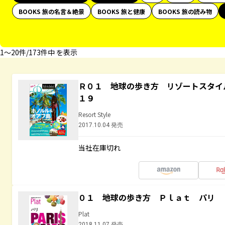
BOOKS 旅の名言＆絶景
BOOKS 旅と健康
BOOKS 旅の読み物
1〜20件/173件中 を表示
Ｒ０１ 地球の歩き方 リゾートスタイ
１９
Resort Style
2017.10.04 発売
当社在庫切れ
０１ 地球の歩き方 Ｐｌａｔ パリ
Plat
2018.11.07 発売