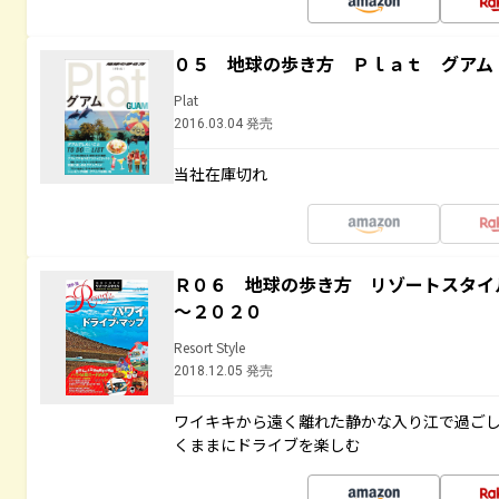
０５ 地球の歩き方 Ｐｌａｔ グアム
Plat
2016.03.04 発売
当社在庫切れ
Ｒ０６ 地球の歩き方 リゾートスタイ
～２０２０
Resort Style
2018.12.05 発売
ワイキキから遠く離れた静かな入り江で過ご
くままにドライブを楽しむ