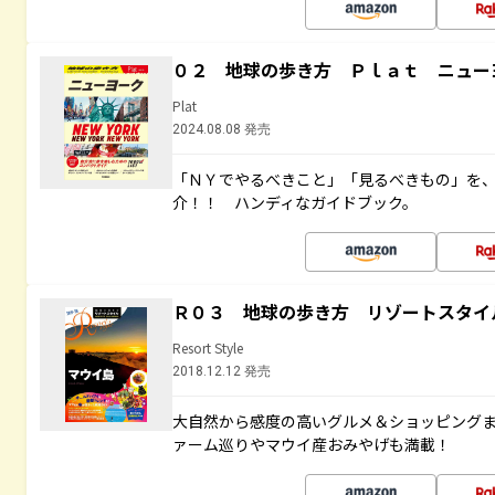
０２ 地球の歩き方 Ｐｌａｔ ニュー
Plat
2024.08.08 発売
「ＮＹでやるべきこと」「見るべきもの」を
介！！ ハンディなガイドブック。
Ｒ０３ 地球の歩き方 リゾートスタイ
Resort Style
2018.12.12 発売
大自然から感度の高いグルメ＆ショッピング
ァーム巡りやマウイ産おみやげも満載！