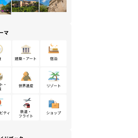
ーマ
食
建築・アート
宿泊
ト・
世界遺産
リゾート
戦
鉄道・
ビティ
ショップ
フライト