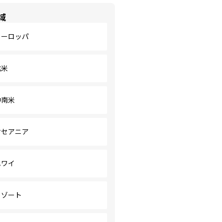
域
ヨーロッパ
北米
中南米
オセアニア
ハワイ
リゾート