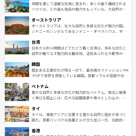
着のスイス情報は
コンテンツ一覧
を参照してほしい。
ンメントが詰まった刺激的なスポットだ。一方、アメリカ
年間を通じて温暖な気候に恵まれ、多くの島で構成される
西部には大自然が広がり、グランドキャニオンやイエロー
ハワイは、どの島も独自の魅力をもっている。大自然の神
ストーン国立公園といった絶景が堪能できる。さらに、南
秘を感じたいなら、火山が生み出した壮大な景観を誇るハ
オーストラリア
部のニューオーリンズでは、音楽と美食が融合した独特の
ワイ島は見逃せない。また、定番の観光地といえばオアフ
文化が魅力。旅行者はアメリカの各地域で異なる魅力を楽
島だが、静かな自然を求めるならマウイ島やカウアイ島が
オーストラリアは、壮大な自然と多様な文化が魅力の国。
しみながら、その多様性と豊かな歴史を感じることができ
おすすめ。エメラルドグリーンに輝く海をはじめ、豊かな
シドニーのシンボルであるシドニー・オペラハウス、オー
るだろう。車でのロードトリップや列車の旅も、アメリカ
文化や歴史が息づいている。「アロハスピリット」と呼ば
ストラリア東海岸北部に広がる大サンゴ礁地帯グレートバ
ならではの贅沢な旅のスタイルだ。 なお、新着のアメリカ
台湾
れるおもてなしの心で訪れる人々を迎えてくれるハワイの
リアリーフや大陸中央部にそびえるウルル（エアーズロッ
情報は
コンテンツ一覧
を参照してほしい。
人々、おいしいローカルフードやハワイアンミュージッ
ク）、タスマニアの美しい原生林やケアンズの熱帯雨林な
日本から約４時間ほどでたどり着く台湾は、多彩な文化と
ク、伝統的なフラダンスなど、すべてがハワイの魅力を彩
ど、見どころがたくさん。また、カフェやワイン、オージ
自然が織りなす魅力的な観光地。活気あふれる大都市の台
っている。訪れるたびに新しい発見と感動が待っているハ
ービーフなどの食文化も豊かで、美味しいものであふれて
北やノスタルジックな町並みが人気な九份（ジォウフェ
ワイを、存分に味わってほしい。 なお、新着のハワイ情報
韓国
いる。アクティビティも充実しており、サーフィンやダイ
ン）、静ひつな山岳地帯である台湾東部など、都市の喧騒
は
コンテンツ一覧
を参照してほしい。
ビング、ハイキングなど、アウトドア好きにはたまらな
と山間の静けさが共存しており、訪れる人に新しい発見と
歴史ある王朝文化が残る一方で、最先端のファッションやK
い。オーストラリアの多彩な魅力を存分に味わいつくそ
驚きをもたらしてくれる。また、奥深い台湾の食文化も魅
-POPで世界を席巻している韓国。首都ソウルの宮殿や伝統
う。 なお、新着のオーストラリア情報は
コンテンツ一覧
を
力で、夜市などの屋台グルメから高級料理、ヘルシーで美
家屋が並ぶエリアでは韓国の歴史と文化に浸ることがで
参照してほしい。
ベトナム
容にもいいと評判のスイーツなど、バラエティ豊かな料理
き、地方に足を延ばせば四季折々の自然美を楽しむことが
が味わえる。 なお、新着の台湾情報は
コンテンツ一覧
を参
できる。そして、キムチや焼肉、絶品のストリートフード
豊かな自然と多様な文化が魅力的なベトナム。南北に細長
照してほしい。
まで、さまざまな韓国料理が待っている。夜には、韓国な
く伸びる国土には、広大な田園風景や青々とした山々、世
らではのナイトライフも堪能できる。あたたかいホスピタ
界遺産に登録された壮大な自然景観が点在し、都市部では
タイ
リティに包まれながら、韓国の多彩な魅力を心ゆくまで味
急速な発展と共に伝統が息づく。ハノイの古い町並みやホ
わってみてほしい。 なお、新着の韓国情報は
コンテンツ一
ーチミン市のフランス統治時代の建物も、独特の雰囲気を
タイは、東南アジアに位置する豊かな自然と歴史が息づく
覧
を参照してほしい。
醸し出している。また、バラエティの豊かさとおいしさで
国だ。首都バンコクは高層ビルが立ち並ぶ一方、伝統的な
世界中の食通を魅了してやまないベトナム料理も魅力のひ
寺院や市場がいたるところに点在し、古きよき文化と現代
香港
とつ。フォーやバインミー、ベトナムコーヒーなどは、ぜ
の活気が交差している。北部ではチェンマイなどの山岳地
ひ現地で味わいたい。どの地域を訪れてもあたたかい人々