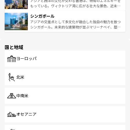
帯で自然と触れ合い、南部ではプーケットやクラビの美し
アジアと西洋の文化が交わる香港は、特有のエネルギーを
が旅行者を迎えてくれるので、きっと忘れられない旅にな
いビーチでリゾート気分を楽しむことができる。タイ料理
もっている。ヴィクトリア湾に広がる壮大な景色、近未来
るはずだ。 なお、新着のベトナム情報は
コンテンツ一覧
を
は世界的に有名で、屋台から高級レストランまで味覚を刺
的なアートスポット、そして歴史と現代が融合した町並
参照してほしい。
シンガポール
激する。気候は一年中温暖で、どの季節にも異なる楽しみ
み、どこを訪れても感動するはず。観光スポットが密集し
が待っている。親しみやすいタイの人々、仏教を中心とし
ており、効率よく見どころを回れるのも魅力。息をのむよ
アジアの交差点として多文化が融合した独自の魅力を放つ
た文化、そして多様な観光資源が、訪れる旅人を魅了し続
うな絶景から文化的な体験まで、香港を存分に楽しみ尽く
シンガポール。未来的な建築物が並ぶマリーナベイ、歴史
ける。 なお、新着のタイ情報は
コンテンツ一覧
を参照して
そう。 なお、新着の香港情報は
コンテンツ一覧
を参照して
と伝統を感じられるエスニックタウン、多数の緑豊かな公
ほしい。
ほしい。
園や自然保護区など、自然が調和した近代的な景観と文化
の多様性あふれるカラフルな町は、どこを歩いても新しい
国と地域
発見がある。さらに、治安のよさや充実した公共交通機関
も、旅行者にとっては魅力的なポイント。グルメも豊富
で、ホーカーズは地元の風情を楽しめる外せないスポット
ヨーロッパ
だ。訪れる人を飽きさせないシンガポールで、多様な魅力
を体感しよう。 なお、新着のシンガポール情報は
コンテン
ツ一覧
を参照してほしい。
北米
中南米
オセアニア