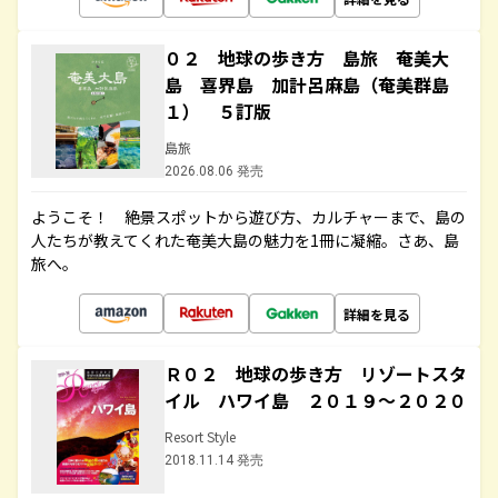
０２ 地球の歩き方 島旅 奄美大
島 喜界島 加計呂麻島（奄美群島
１） ５訂版
島旅
2026.08.06 発売
ようこそ！ 絶景スポットから遊び方、カルチャーまで、島の
人たちが教えてくれた奄美大島の魅力を1冊に凝縮。さあ、島
旅へ。
詳細を見る
Ｒ０２ 地球の歩き方 リゾートスタ
イル ハワイ島 ２０１９～２０２０
Resort Style
2018.11.14 発売