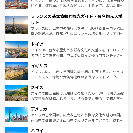
イベリア半島のほぼ80％を占めるスペインは、太陽が降り
ピザやパスタなど、絶品のイタリア料理を堪能することも
注ぐ地中海沿岸から雄大なピレネー山脈まで、多彩な自然
できる。朝目覚めてから夜眠るまで、すべての瞬間を楽し
と文化が詰まったヨーロッパ屈指の旅行先だ。多様な地域
フランスの基本情報と観光ガイド・有名観光スポ
ませてくれるイタリアで、忘れられない旅をしてみよう！
文化が根付くこの国では、情熱的なフラメンコ、熱気あふ
なお、新着のイタリア情報は
コンテンツ一覧
を参照してほ
れる闘牛、そして美味しいタパスが生活の一部となってい
ット
しい。
る。首都マドリードの洗練された雰囲気や、バルセロナの
フランスは、世界中の旅行者を魅了し続けるヨーロッパ屈
アートに溢れた街角から、地方では古代ローマ遺跡や中世
指の観光地だ。首都パリのエッフェル塔やルーブル美術館
の城塞都市、穏やかなビーチリゾートまで多彩な表情を見
といった象徴的なスポットから、田舎町の古風な美しさま
せる。地方によって風土や気候が異なるスペインはその個
ドイツ
で、幅広い魅力が詰まっている。華麗な宮殿、歴史的な大
性で訪れる人を魅了する。 なお、新着のスペイン情報は
コ
聖堂、美しいビーチ、そして豊かな自然が、訪れる者を心
ドイツは、豊かな歴史と多彩な文化が交差するヨーロッパ
ンテンツ一覧
を参照してほしい。
から魅了する。また、フランスは美食の国としても知ら
の中心に位置する国。中世の街並みが残るロマンチック街
れ、フランス料理はユネスコ無形文化遺産にも登録されて
道から、未来を先取りするようなモダンな都市まで多様な
イギリス
いる。シャンパンの発祥地であるランス、プロヴァンスの
顔を持つこの国は、どこを歩いても飽きることがない。ベ
香り高いラベンダー畑など、多彩な楽しみ方が可能だ。さ
ルリンの文化的活気、バイエルン州のアルプスの絶景、そ
イギリスは、古きよき伝統と最先端が共存する国。ウェス
らに、パリ以外の地域にも魅力が溢れており、どの街角に
してライン川沿いのワイン畑といった風景は必見。ビール
トミンスター寺院や大英博物館のようなランドマーク、歴
も豊かな歴史と文化が息づいている。パリ以外の個性あふ
とソーセージを味わいながら地元の人と過ごす楽しい時間
史ある大学都市、美しい丘陵地帯や牧歌的な風景など、エ
れる地方に足を運ぶとそれぞれで全く異なる文化を体験で
スイス
は、お酒好きな人にはぜひ体験してほしい。 なお、新着の
リアごとに異なる魅力がある。また、優雅なアフタヌーン
きるだろう。 なお、新着のフランス情報は
コンテンツ一覧
ドイツ情報は
コンテンツ一覧
を参照してほしい。
ティー、ビール好きにはたまらない英国パブ、サッカー観
スイスの国土面積は九州ほどの広さだが、運行時刻が正確
を参照してほしい。
戦など、本場だからこそできる体験も豊富。イギリスを旅
な交通網が整備されており、初心者でも安心して個人旅行
して楽しみつくそう。 なお、新着のイギリス情報は
コンテ
を楽しめる。日本同様に時刻表どおりの旅が可能だ。中世
アメリカ
ンツ一覧
を参照してほしい。
の建物がそのまま残る町や、スイスならではのユニークな
博物館もあり、アルプス観光だけでなく町歩きも満喫する
アメリカ合衆国は、広大な土地と多様な文化が魅力の国。
ことができる。国民の所得が高いため物価も高いが、旅行
東海岸の都市部から西海岸のカリフォルニアまで、訪れる
者向けの交通パス提供のサービスもあり、うまく活用すれ
場所ごとに異なる風景と体験が待っている。ニューヨーク
ハワイ
ば市内交通費無料で観光を楽しむこともできる。 なお、新
のような巨大都市は、観光、ショッピング、エンターテイ