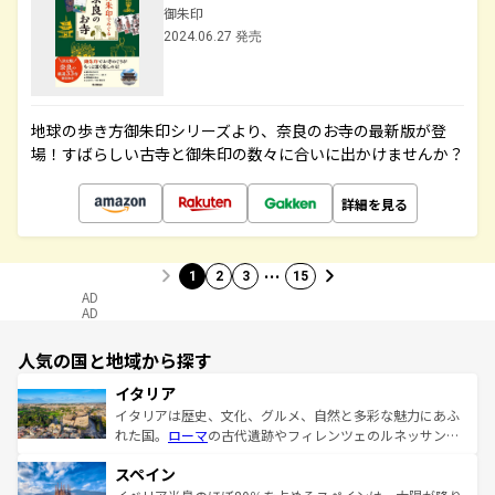
御朱印
2024.06.27 発売
地球の歩き方御朱印シリーズより、奈良のお寺の最新版が登
場！すばらしい古寺と御朱印の数々に合いに出かけませんか？
詳細を見る
…
1
2
3
15
AD
AD
人気の国と地域から探す
イタリア
イタリアは歴史、文化、グルメ、自然と多彩な魅力にあふ
れた国。
ローマ
の古代遺跡やフィレンツェのルネッサンス
美術、ヴェネツィアの運河など、歴史あるスポットはもち
スペイン
ろん、トスカーナの美しい田園風景やアマルフィ海岸の絶
景など、自然景観も見逃せない。観光の合間には、本場の