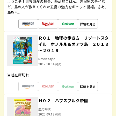
ようこそ！世界遺産の教会、絶品島ごはん、古民家ステイな
ど、島の人が教えてくれた五島の魅力をギュッと凝縮。さあ、
島旅へ。
詳細を見る
Ｒ０１ 地球の歩き方 リゾートスタ
イル ホノルル＆オアフ島 ２０１８
～２０１９
Resort Style
2017.10.04 発売
当社在庫切れ
詳細を見る
Ｈ０２ ハプスブルク帝国
歴史時代
2025.09.18 発売