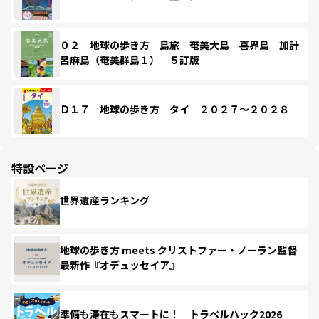
０２ 地球の歩き方 島旅 奄美大島 喜界島 加計
呂麻島（奄美群島１） ５訂版
Ｄ１７ 地球の歩き方 タイ ２０２７～２０２８
特設ページ
世界遺産ランキング
地球の歩き方 meets クリストファー・ノーラン監督
最新作『オデュッセイア』
準備も滞在もスマートに！ トラベルハック2026