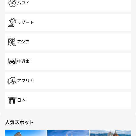
ハワイ
リゾート
アジア
中近東
アフリカ
日本
人気スポット