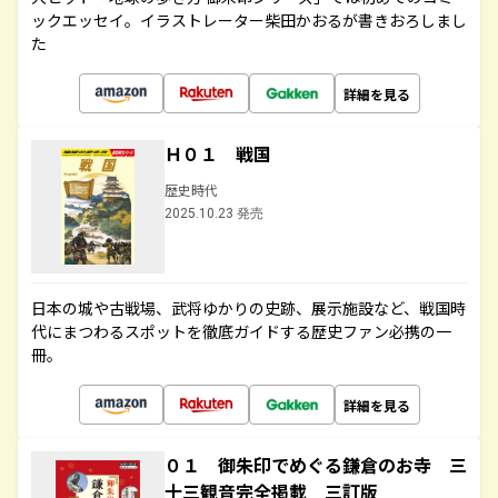
ックエッセイ。イラストレーター柴田かおるが書きおろしまし
た
詳細を見る
Ｈ０１ 戦国
歴史時代
2025.10.23 発売
日本の城や古戦場、武将ゆかりの史跡、展示施設など、戦国時
代にまつわるスポットを徹底ガイドする歴史ファン必携の一
冊。
詳細を見る
０１ 御朱印でめぐる鎌倉のお寺 三
十三観音完全掲載 三訂版