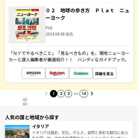
０２ 地球の歩き方 Ｐｌａｔ ニュ
ーヨーク
Plat
2024.08.08 発売
「ＮＹでやるべきこと」「見るべきもの」を、現地ニューヨー
カーと達人編集者が厳選紹介！！ ハンディなガイドブック。
詳細を見る
…
1
2
3
14
AD
AD
人気の国と地域から探す
イタリア
イタリアは歴史、文化、グルメ、自然と多彩な魅力にあふ
れた国。
ローマ
の古代遺跡やフィレンツェのルネッサンス