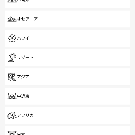
オセアニア
ハワイ
リゾート
アジア
中近東
アフリカ
日本