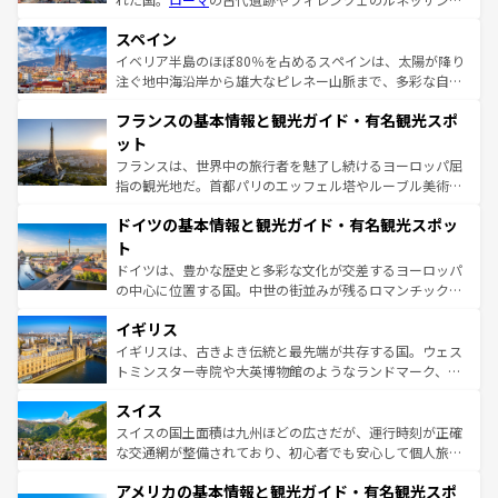
美術、ヴェネツィアの運河など、歴史あるスポットはもち
スペイン
ろん、トスカーナの美しい田園風景やアマルフィ海岸の絶
景など、自然景観も見逃せない。観光の合間には、本場の
イベリア半島のほぼ80％を占めるスペインは、太陽が降り
ピザやパスタなど、絶品のイタリア料理を堪能することも
注ぐ地中海沿岸から雄大なピレネー山脈まで、多彩な自然
できる。朝目覚めてから夜眠るまで、すべての瞬間を楽し
と文化が詰まったヨーロッパ屈指の旅行先だ。多様な地域
フランスの基本情報と観光ガイド・有名観光スポ
ませてくれるイタリアで、忘れられない旅をしてみよう！
文化が根付くこの国では、情熱的なフラメンコ、熱気あふ
なお、新着のイタリア情報は
コンテンツ一覧
を参照してほ
れる闘牛、そして美味しいタパスが生活の一部となってい
ット
しい。
る。首都マドリードの洗練された雰囲気や、バルセロナの
フランスは、世界中の旅行者を魅了し続けるヨーロッパ屈
アートに溢れた街角から、地方では古代ローマ遺跡や中世
指の観光地だ。首都パリのエッフェル塔やルーブル美術館
の城塞都市、穏やかなビーチリゾートまで多彩な表情を見
といった象徴的なスポットから、田舎町の古風な美しさま
せる。地方によって風土や気候が異なるスペインはその個
ドイツの基本情報と観光ガイド・有名観光スポッ
で、幅広い魅力が詰まっている。華麗な宮殿、歴史的な大
性で訪れる人を魅了する。 なお、新着のスペイン情報は
コ
聖堂、美しいビーチ、そして豊かな自然が、訪れる者を心
ト
ンテンツ一覧
を参照してほしい。
から魅了する。また、フランスは美食の国としても知ら
ドイツは、豊かな歴史と多彩な文化が交差するヨーロッパ
れ、フランス料理はユネスコ無形文化遺産にも登録されて
の中心に位置する国。中世の街並みが残るロマンチック街
いる。シャンパンの発祥地であるランス、プロヴァンスの
道から、未来を先取りするようなモダンな都市まで多様な
香り高いラベンダー畑など、多彩な楽しみ方が可能だ。さ
イギリス
顔を持つこの国は、どこを歩いても飽きることがない。ベ
らに、パリ以外の地域にも魅力が溢れており、どの街角に
ルリンの文化的活気、バイエルン州のアルプスの絶景、そ
イギリスは、古きよき伝統と最先端が共存する国。ウェス
も豊かな歴史と文化が息づいている。パリ以外の個性あふ
してライン川沿いのワイン畑といった風景は必見。ビール
トミンスター寺院や大英博物館のようなランドマーク、歴
れる地方に足を運ぶとそれぞれで全く異なる文化を体験で
とソーセージを味わいながら地元の人と過ごす楽しい時間
史ある大学都市、美しい丘陵地帯や牧歌的な風景など、エ
きるだろう。 なお、新着のフランス情報は
コンテンツ一覧
スイス
は、お酒好きな人にはぜひ体験してほしい。 なお、新着の
リアごとに異なる魅力がある。また、優雅なアフタヌーン
を参照してほしい。
ドイツ情報は
コンテンツ一覧
を参照してほしい。
ティー、ビール好きにはたまらない英国パブ、サッカー観
スイスの国土面積は九州ほどの広さだが、運行時刻が正確
戦など、本場だからこそできる体験も豊富。イギリスを旅
な交通網が整備されており、初心者でも安心して個人旅行
して楽しみつくそう。 なお、新着のイギリス情報は
コンテ
を楽しめる。日本同様に時刻表どおりの旅が可能だ。中世
アメリカの基本情報と観光ガイド・有名観光スポ
ンツ一覧
を参照してほしい。
の建物がそのまま残る町や、スイスならではのユニークな