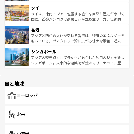
らではのナイトライフも堪能できる。あたたかいホスピタ
界遺産に登録された壮大な自然景観が点在し、都市部では
タイ
リティに包まれながら、韓国の多彩な魅力を心ゆくまで味
急速な発展と共に伝統が息づく。ハノイの古い町並みやホ
わってみてほしい。 なお、新着の韓国情報は
コンテンツ一
ーチミン市のフランス統治時代の建物も、独特の雰囲気を
タイは、東南アジアに位置する豊かな自然と歴史が息づく
覧
を参照してほしい。
醸し出している。また、バラエティの豊かさとおいしさで
国だ。首都バンコクは高層ビルが立ち並ぶ一方、伝統的な
世界中の食通を魅了してやまないベトナム料理も魅力のひ
寺院や市場がいたるところに点在し、古きよき文化と現代
香港
とつ。フォーやバインミー、ベトナムコーヒーなどは、ぜ
の活気が交差している。北部ではチェンマイなどの山岳地
ひ現地で味わいたい。どの地域を訪れてもあたたかい人々
帯で自然と触れ合い、南部ではプーケットやクラビの美し
アジアと西洋の文化が交わる香港は、特有のエネルギーを
が旅行者を迎えてくれるので、きっと忘れられない旅にな
いビーチでリゾート気分を楽しむことができる。タイ料理
もっている。ヴィクトリア湾に広がる壮大な景色、近未来
るはずだ。 なお、新着のベトナム情報は
コンテンツ一覧
を
は世界的に有名で、屋台から高級レストランまで味覚を刺
的なアートスポット、そして歴史と現代が融合した町並
参照してほしい。
シンガポール
激する。気候は一年中温暖で、どの季節にも異なる楽しみ
み、どこを訪れても感動するはず。観光スポットが密集し
が待っている。親しみやすいタイの人々、仏教を中心とし
ており、効率よく見どころを回れるのも魅力。息をのむよ
アジアの交差点として多文化が融合した独自の魅力を放つ
た文化、そして多様な観光資源が、訪れる旅人を魅了し続
うな絶景から文化的な体験まで、香港を存分に楽しみ尽く
シンガポール。未来的な建築物が並ぶマリーナベイ、歴史
ける。 なお、新着のタイ情報は
コンテンツ一覧
を参照して
そう。 なお、新着の香港情報は
コンテンツ一覧
を参照して
と伝統を感じられるエスニックタウン、多数の緑豊かな公
ほしい。
ほしい。
園や自然保護区など、自然が調和した近代的な景観と文化
の多様性あふれるカラフルな町は、どこを歩いても新しい
国と地域
発見がある。さらに、治安のよさや充実した公共交通機関
も、旅行者にとっては魅力的なポイント。グルメも豊富
で、ホーカーズは地元の風情を楽しめる外せないスポット
ヨーロッパ
だ。訪れる人を飽きさせないシンガポールで、多様な魅力
を体感しよう。 なお、新着のシンガポール情報は
コンテン
ツ一覧
を参照してほしい。
北米
中南米