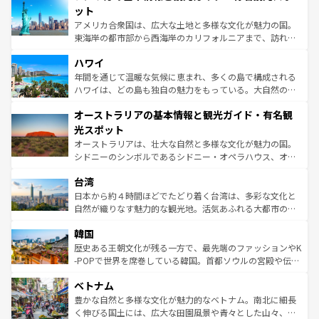
博物館もあり、アルプス観光だけでなく町歩きも満喫する
ット
ことができる。国民の所得が高いため物価も高いが、旅行
アメリカ合衆国は、広大な土地と多様な文化が魅力の国。
者向けの交通パス提供のサービスもあり、うまく活用すれ
東海岸の都市部から西海岸のカリフォルニアまで、訪れる
ば市内交通費無料で観光を楽しむこともできる。 なお、新
場所ごとに異なる風景と体験が待っている。ニューヨーク
着のスイス情報は
コンテンツ一覧
を参照してほしい。
ハワイ
のような巨大都市は、観光、ショッピング、エンターテイ
ンメントが詰まった刺激的なスポットだ。一方、アメリカ
年間を通じて温暖な気候に恵まれ、多くの島で構成される
西部には大自然が広がり、グランドキャニオンやイエロー
ハワイは、どの島も独自の魅力をもっている。大自然の神
ストーン国立公園といった絶景が堪能できる。さらに、南
秘を感じたいなら、火山が生み出した壮大な景観を誇るハ
オーストラリアの基本情報と観光ガイド・有名観
部のニューオーリンズでは、音楽と美食が融合した独特の
ワイ島は見逃せない。また、定番の観光地といえばオアフ
文化が魅力。旅行者はアメリカの各地域で異なる魅力を楽
島だが、静かな自然を求めるならマウイ島やカウアイ島が
光スポット
しみながら、その多様性と豊かな歴史を感じることができ
おすすめ。エメラルドグリーンに輝く海をはじめ、豊かな
オーストラリアは、壮大な自然と多様な文化が魅力の国。
るだろう。車でのロードトリップや列車の旅も、アメリカ
文化や歴史が息づいている。「アロハスピリット」と呼ば
シドニーのシンボルであるシドニー・オペラハウス、オー
ならではの贅沢な旅のスタイルだ。 なお、新着のアメリカ
れるおもてなしの心で訪れる人々を迎えてくれるハワイの
ストラリア東海岸北部に広がる大サンゴ礁地帯グレートバ
情報は
コンテンツ一覧
を参照してほしい。
人々、おいしいローカルフードやハワイアンミュージッ
台湾
リアリーフや大陸中央部にそびえるウルル（エアーズロッ
ク、伝統的なフラダンスなど、すべてがハワイの魅力を彩
ク）、タスマニアの美しい原生林やケアンズの熱帯雨林な
日本から約４時間ほどでたどり着く台湾は、多彩な文化と
っている。訪れるたびに新しい発見と感動が待っているハ
ど、見どころがたくさん。また、カフェやワイン、オージ
自然が織りなす魅力的な観光地。活気あふれる大都市の台
ワイを、存分に味わってほしい。 なお、新着のハワイ情報
ービーフなどの食文化も豊かで、美味しいものであふれて
北やノスタルジックな町並みが人気な九份（ジォウフェ
は
コンテンツ一覧
を参照してほしい。
韓国
いる。アクティビティも充実しており、サーフィンやダイ
ン）、静ひつな山岳地帯である台湾東部など、都市の喧騒
ビング、ハイキングなど、アウトドア好きにはたまらな
と山間の静けさが共存しており、訪れる人に新しい発見と
歴史ある王朝文化が残る一方で、最先端のファッションやK
い。オーストラリアの多彩な魅力を存分に味わいつくそ
驚きをもたらしてくれる。また、奥深い台湾の食文化も魅
-POPで世界を席巻している韓国。首都ソウルの宮殿や伝統
う。 なお、新着のオーストラリア情報は
コンテンツ一覧
を
力で、夜市などの屋台グルメから高級料理、ヘルシーで美
家屋が並ぶエリアでは韓国の歴史と文化に浸ることがで
参照してほしい。
ベトナム
容にもいいと評判のスイーツなど、バラエティ豊かな料理
き、地方に足を延ばせば四季折々の自然美を楽しむことが
が味わえる。 なお、新着の台湾情報は
コンテンツ一覧
を参
できる。そして、キムチや焼肉、絶品のストリートフード
豊かな自然と多様な文化が魅力的なベトナム。南北に細長
照してほしい。
まで、さまざまな韓国料理が待っている。夜には、韓国な
く伸びる国土には、広大な田園風景や青々とした山々、世