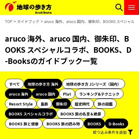
TOP
ガイドブック
aruco 海外、aruco 国内、御朱印、BOOKS スペシャル
aruco 海外、aruco 国内、御朱印、B
OOKS スペシャルコラボ、BOOKS、D
-Booksのガイドブック一覧
すべて
地球の歩き方 海外
地球の歩き方 Jシリーズ（国内）
aruco 海外
aruco 国内
Plat
ランキング&テクニック
Resort Style
島旅
御朱印
歴史時代
旅の図鑑
BOOKS スペシャルコラボ
BOOKS 旅の名言＆絶景
BOOKS 旅と健康
BOOKS 旅の読み物
BOOKS
D-Books
絞り込み条件を追加