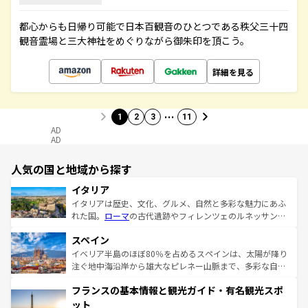
都心からも日帰り可能で日本百観音のひとつである秩父三十四
観音霊場と三大神社をめぐりながら御朱印を頂こう。
詳細を見る
…
1
2
3
11
AD
AD
人気の国と地域から探す
イタリア
イタリアは歴史、文化、グルメ、自然と多彩な魅力にあふ
れた国。
ローマ
の古代遺跡やフィレンツェのルネッサンス
美術、ヴェネツィアの運河など、歴史あるスポットはもち
スペイン
ろん、トスカーナの美しい田園風景やアマルフィ海岸の絶
景など、自然景観も見逃せない。観光の合間には、本場の
イベリア半島のほぼ80％を占めるスペインは、太陽が降り
ピザやパスタなど、絶品のイタリア料理を堪能することも
注ぐ地中海沿岸から雄大なピレネー山脈まで、多彩な自然
できる。朝目覚めてから夜眠るまで、すべての瞬間を楽し
と文化が詰まったヨーロッパ屈指の旅行先だ。多様な地域
フランスの基本情報と観光ガイド・有名観光スポ
ませてくれるイタリアで、忘れられない旅をしてみよう！
文化が根付くこの国では、情熱的なフラメンコ、熱気あふ
なお、新着のイタリア情報は
コンテンツ一覧
を参照してほ
れる闘牛、そして美味しいタパスが生活の一部となってい
ット