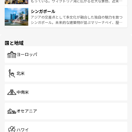
が旅行者を迎えてくれるので、きっと忘れられない旅にな
いビーチでリゾート気分を楽しむことができる。タイ料理
もっている。ヴィクトリア湾に広がる壮大な景色、近未来
るはずだ。 なお、新着のベトナム情報は
コンテンツ一覧
を
は世界的に有名で、屋台から高級レストランまで味覚を刺
的なアートスポット、そして歴史と現代が融合した町並
参照してほしい。
シンガポール
激する。気候は一年中温暖で、どの季節にも異なる楽しみ
み、どこを訪れても感動するはず。観光スポットが密集し
が待っている。親しみやすいタイの人々、仏教を中心とし
ており、効率よく見どころを回れるのも魅力。息をのむよ
アジアの交差点として多文化が融合した独自の魅力を放つ
た文化、そして多様な観光資源が、訪れる旅人を魅了し続
うな絶景から文化的な体験まで、香港を存分に楽しみ尽く
シンガポール。未来的な建築物が並ぶマリーナベイ、歴史
ける。 なお、新着のタイ情報は
コンテンツ一覧
を参照して
そう。 なお、新着の香港情報は
コンテンツ一覧
を参照して
と伝統を感じられるエスニックタウン、多数の緑豊かな公
ほしい。
ほしい。
園や自然保護区など、自然が調和した近代的な景観と文化
の多様性あふれるカラフルな町は、どこを歩いても新しい
国と地域
発見がある。さらに、治安のよさや充実した公共交通機関
も、旅行者にとっては魅力的なポイント。グルメも豊富
で、ホーカーズは地元の風情を楽しめる外せないスポット
ヨーロッパ
だ。訪れる人を飽きさせないシンガポールで、多様な魅力
を体感しよう。 なお、新着のシンガポール情報は
コンテン
ツ一覧
を参照してほしい。
北米
中南米
オセアニア
ハワイ