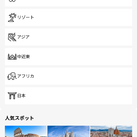
リゾート
アジア
中近東
アフリカ
日本
人気スポット