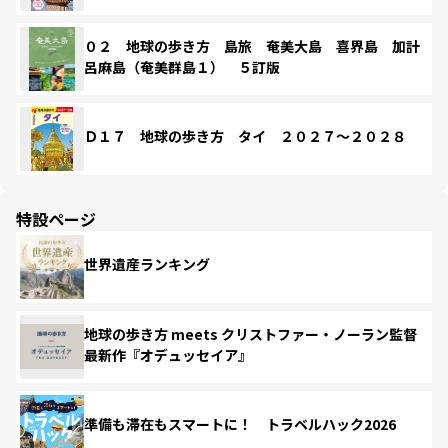
０２ 地球の歩き方 島旅 奄美大島 喜界島 加計
呂麻島（奄美群島１） ５訂版
Ｄ１７ 地球の歩き方 タイ ２０２７～２０２８
特設ページ
世界遺産ランキング
地球の歩き方 meets クリストファー・ノーラン監督
最新作『オデュッセイア』
準備も滞在もスマートに！ トラベルハック2026