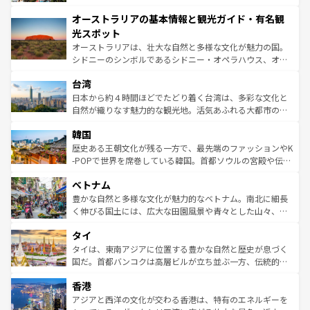
ストーン国立公園といった絶景が堪能できる。さらに、南
秘を感じたいなら、火山が生み出した壮大な景観を誇るハ
オーストラリアの基本情報と観光ガイド・有名観
部のニューオーリンズでは、音楽と美食が融合した独特の
ワイ島は見逃せない。また、定番の観光地といえばオアフ
文化が魅力。旅行者はアメリカの各地域で異なる魅力を楽
島だが、静かな自然を求めるならマウイ島やカウアイ島が
光スポット
しみながら、その多様性と豊かな歴史を感じることができ
おすすめ。エメラルドグリーンに輝く海をはじめ、豊かな
オーストラリアは、壮大な自然と多様な文化が魅力の国。
るだろう。車でのロードトリップや列車の旅も、アメリカ
文化や歴史が息づいている。「アロハスピリット」と呼ば
シドニーのシンボルであるシドニー・オペラハウス、オー
ならではの贅沢な旅のスタイルだ。 なお、新着のアメリカ
れるおもてなしの心で訪れる人々を迎えてくれるハワイの
ストラリア東海岸北部に広がる大サンゴ礁地帯グレートバ
情報は
コンテンツ一覧
を参照してほしい。
人々、おいしいローカルフードやハワイアンミュージッ
台湾
リアリーフや大陸中央部にそびえるウルル（エアーズロッ
ク、伝統的なフラダンスなど、すべてがハワイの魅力を彩
ク）、タスマニアの美しい原生林やケアンズの熱帯雨林な
日本から約４時間ほどでたどり着く台湾は、多彩な文化と
っている。訪れるたびに新しい発見と感動が待っているハ
ど、見どころがたくさん。また、カフェやワイン、オージ
自然が織りなす魅力的な観光地。活気あふれる大都市の台
ワイを、存分に味わってほしい。 なお、新着のハワイ情報
ービーフなどの食文化も豊かで、美味しいものであふれて
北やノスタルジックな町並みが人気な九份（ジォウフェ
は
コンテンツ一覧
を参照してほしい。
韓国
いる。アクティビティも充実しており、サーフィンやダイ
ン）、静ひつな山岳地帯である台湾東部など、都市の喧騒
ビング、ハイキングなど、アウトドア好きにはたまらな
と山間の静けさが共存しており、訪れる人に新しい発見と
歴史ある王朝文化が残る一方で、最先端のファッションやK
い。オーストラリアの多彩な魅力を存分に味わいつくそ
驚きをもたらしてくれる。また、奥深い台湾の食文化も魅
-POPで世界を席巻している韓国。首都ソウルの宮殿や伝統
う。 なお、新着のオーストラリア情報は
コンテンツ一覧
を
力で、夜市などの屋台グルメから高級料理、ヘルシーで美
家屋が並ぶエリアでは韓国の歴史と文化に浸ることがで
参照してほしい。
ベトナム
容にもいいと評判のスイーツなど、バラエティ豊かな料理
き、地方に足を延ばせば四季折々の自然美を楽しむことが
が味わえる。 なお、新着の台湾情報は
コンテンツ一覧
を参
できる。そして、キムチや焼肉、絶品のストリートフード
豊かな自然と多様な文化が魅力的なベトナム。南北に細長
照してほしい。
まで、さまざまな韓国料理が待っている。夜には、韓国な
く伸びる国土には、広大な田園風景や青々とした山々、世
らではのナイトライフも堪能できる。あたたかいホスピタ
界遺産に登録された壮大な自然景観が点在し、都市部では
タイ
リティに包まれながら、韓国の多彩な魅力を心ゆくまで味
急速な発展と共に伝統が息づく。ハノイの古い町並みやホ
わってみてほしい。 なお、新着の韓国情報は
コンテンツ一
ーチミン市のフランス統治時代の建物も、独特の雰囲気を
タイは、東南アジアに位置する豊かな自然と歴史が息づく
覧
を参照してほしい。
醸し出している。また、バラエティの豊かさとおいしさで
国だ。首都バンコクは高層ビルが立ち並ぶ一方、伝統的な
世界中の食通を魅了してやまないベトナム料理も魅力のひ
寺院や市場がいたるところに点在し、古きよき文化と現代
香港
とつ。フォーやバインミー、ベトナムコーヒーなどは、ぜ
の活気が交差している。北部ではチェンマイなどの山岳地
ひ現地で味わいたい。どの地域を訪れてもあたたかい人々
帯で自然と触れ合い、南部ではプーケットやクラビの美し
アジアと西洋の文化が交わる香港は、特有のエネルギーを