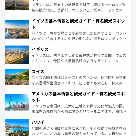
しい。
る。首都マドリードの洗練された雰囲気や、バルセロナの
フランスは、世界中の旅行者を魅了し続けるヨーロッパ屈
アートに溢れた街角から、地方では古代ローマ遺跡や中世
指の観光地だ。首都パリのエッフェル塔やルーブル美術館
の城塞都市、穏やかなビーチリゾートまで多彩な表情を見
といった象徴的なスポットから、田舎町の古風な美しさま
せる。地方によって風土や気候が異なるスペインはその個
ドイツの基本情報と観光ガイド・有名観光スポッ
で、幅広い魅力が詰まっている。華麗な宮殿、歴史的な大
性で訪れる人を魅了する。 なお、新着のスペイン情報は
コ
聖堂、美しいビーチ、そして豊かな自然が、訪れる者を心
ト
ンテンツ一覧
を参照してほしい。
から魅了する。また、フランスは美食の国としても知ら
ドイツは、豊かな歴史と多彩な文化が交差するヨーロッパ
れ、フランス料理はユネスコ無形文化遺産にも登録されて
の中心に位置する国。中世の街並みが残るロマンチック街
いる。シャンパンの発祥地であるランス、プロヴァンスの
道から、未来を先取りするようなモダンな都市まで多様な
香り高いラベンダー畑など、多彩な楽しみ方が可能だ。さ
イギリス
顔を持つこの国は、どこを歩いても飽きることがない。ベ
らに、パリ以外の地域にも魅力が溢れており、どの街角に
ルリンの文化的活気、バイエルン州のアルプスの絶景、そ
イギリスは、古きよき伝統と最先端が共存する国。ウェス
も豊かな歴史と文化が息づいている。パリ以外の個性あふ
してライン川沿いのワイン畑といった風景は必見。ビール
トミンスター寺院や大英博物館のようなランドマーク、歴
れる地方に足を運ぶとそれぞれで全く異なる文化を体験で
とソーセージを味わいながら地元の人と過ごす楽しい時間
史ある大学都市、美しい丘陵地帯や牧歌的な風景など、エ
きるだろう。 なお、新着のフランス情報は
コンテンツ一覧
スイス
は、お酒好きな人にはぜひ体験してほしい。 なお、新着の
リアごとに異なる魅力がある。また、優雅なアフタヌーン
を参照してほしい。
ドイツ情報は
コンテンツ一覧
を参照してほしい。
ティー、ビール好きにはたまらない英国パブ、サッカー観
スイスの国土面積は九州ほどの広さだが、運行時刻が正確
戦など、本場だからこそできる体験も豊富。イギリスを旅
な交通網が整備されており、初心者でも安心して個人旅行
して楽しみつくそう。 なお、新着のイギリス情報は
コンテ
を楽しめる。日本同様に時刻表どおりの旅が可能だ。中世
アメリカの基本情報と観光ガイド・有名観光スポ
ンツ一覧
を参照してほしい。
の建物がそのまま残る町や、スイスならではのユニークな
博物館もあり、アルプス観光だけでなく町歩きも満喫する
ット
ことができる。国民の所得が高いため物価も高いが、旅行
アメリカ合衆国は、広大な土地と多様な文化が魅力の国。
者向けの交通パス提供のサービスもあり、うまく活用すれ
東海岸の都市部から西海岸のカリフォルニアまで、訪れる
ば市内交通費無料で観光を楽しむこともできる。 なお、新
場所ごとに異なる風景と体験が待っている。ニューヨーク
着のスイス情報は
コンテンツ一覧
を参照してほしい。
ハワイ
のような巨大都市は、観光、ショッピング、エンターテイ
ンメントが詰まった刺激的なスポットだ。一方、アメリカ
年間を通じて温暖な気候に恵まれ、多くの島で構成される
西部には大自然が広がり、グランドキャニオンやイエロー
ハワイは、どの島も独自の魅力をもっている。大自然の神