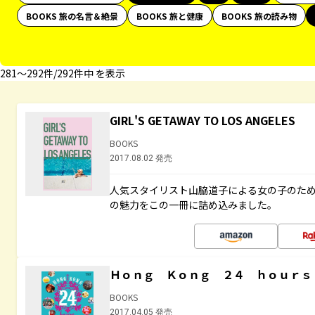
BOOKS 旅の名言＆絶景
BOOKS 旅と健康
BOOKS 旅の読み物
281〜292件/292件中 を表示
GIRL'S GETAWAY TO LOS ANGELES
BOOKS
2017.08.02 発売
人気スタイリスト山脇道子による女の子のため
の魅力をこの一冊に詰め込みました。
Ｈｏｎｇ Ｋｏｎｇ ２４ ｈｏｕｒｓ
BOOKS
2017.04.05 発売