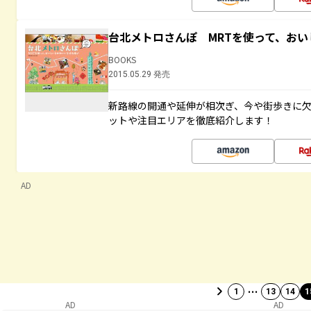
台北メトロさんぽ MRTを使って、お
BOOKS
2015.05.29 発売
新路線の開通や延伸が相次ぎ、今や街歩きに
ットや注目エリアを徹底紹介します！
AD
…
1
13
14
1
AD
AD