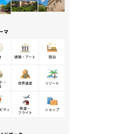
ーマ
食
建築・アート
宿泊
ト・
世界遺産
リゾート
戦
鉄道・
ビティ
ショップ
フライト