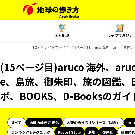
国と地域
ウェブマガジン
TOP
ガイドブック
(15ページ目)aruco 海外、aruco 
(15ページ目)aruco 海外、aruco
e、島旅、御朱印、旅の図鑑、B
ボ、BOOKS、D-Booksのガ
すべて
地球の歩き方 海外
地球の歩き方 Jシリーズ（国内）
aru
ランキング&テクニック
Resort Style
島旅
御朱印
歴史時