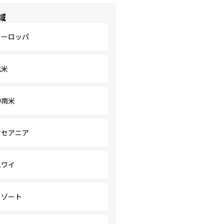
域
ヨーロッパ
北米
中南米
オセアニア
ハワイ
リゾート