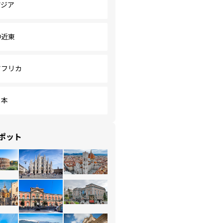
アジア
中近東
アフリカ
日本
ポット