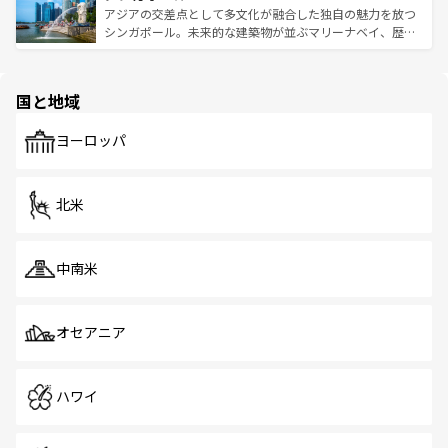
が待っている。親しみやすいタイの人々、仏教を中心とし
ており、効率よく見どころを回れるのも魅力。息をのむよ
アジアの交差点として多文化が融合した独自の魅力を放つ
た文化、そして多様な観光資源が、訪れる旅人を魅了し続
うな絶景から文化的な体験まで、香港を存分に楽しみ尽く
シンガポール。未来的な建築物が並ぶマリーナベイ、歴史
ける。 なお、新着のタイ情報は
コンテンツ一覧
を参照して
そう。 なお、新着の香港情報は
コンテンツ一覧
を参照して
と伝統を感じられるエスニックタウン、多数の緑豊かな公
ほしい。
ほしい。
園や自然保護区など、自然が調和した近代的な景観と文化
の多様性あふれるカラフルな町は、どこを歩いても新しい
国と地域
発見がある。さらに、治安のよさや充実した公共交通機関
も、旅行者にとっては魅力的なポイント。グルメも豊富
で、ホーカーズは地元の風情を楽しめる外せないスポット
ヨーロッパ
だ。訪れる人を飽きさせないシンガポールで、多様な魅力
を体感しよう。 なお、新着のシンガポール情報は
コンテン
ツ一覧
を参照してほしい。
北米
中南米
オセアニア
ハワイ