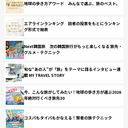
地球の歩き方アワード みんなで選ぶ、旅のベスト。
エアラインランキング 読者の投票をもとにランキン
グ形式で発表
Next韓国旅 次の韓国旅行がもっと楽しくなる 旅先・
グルメ・テクニック
旬な“あの人”が「旅」をテーマに語るインタビュー連
載 MY TRAVEL STORY
今、こんな旅がしてみたい！地球の歩き方が選ぶ2026
年絶対行くべき旅先30
コスパもタイパもかなえる！賢者の旅テクニック