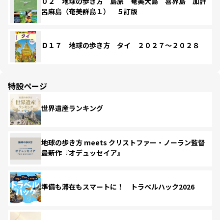
０２ 地球の歩き方 島旅 奄美大島 喜界島 加計
呂麻島（奄美群島１） ５訂版
Ｄ１７ 地球の歩き方 タイ ２０２７～２０２８
特設ページ
世界遺産ランキング
地球の歩き方 meets クリストファー・ノーラン監督
最新作『オデュッセイア』
準備も滞在もスマートに！ トラベルハック2026