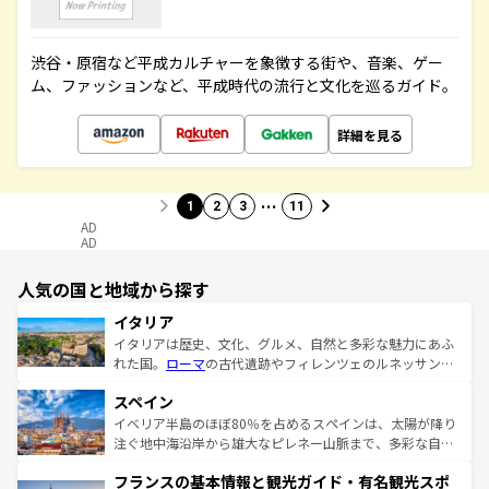
渋谷・原宿など平成カルチャーを象徴する街や、音楽、ゲー
ム、ファッションなど、平成時代の流行と文化を巡るガイド。
詳細を見る
…
1
2
3
11
AD
AD
人気の国と地域から探す
イタリア
イタリアは歴史、文化、グルメ、自然と多彩な魅力にあふ
れた国。
ローマ
の古代遺跡やフィレンツェのルネッサンス
美術、ヴェネツィアの運河など、歴史あるスポットはもち
スペイン
ろん、トスカーナの美しい田園風景やアマルフィ海岸の絶
景など、自然景観も見逃せない。観光の合間には、本場の
イベリア半島のほぼ80％を占めるスペインは、太陽が降り
ピザやパスタなど、絶品のイタリア料理を堪能することも
注ぐ地中海沿岸から雄大なピレネー山脈まで、多彩な自然
できる。朝目覚めてから夜眠るまで、すべての瞬間を楽し
と文化が詰まったヨーロッパ屈指の旅行先だ。多様な地域
フランスの基本情報と観光ガイド・有名観光スポ
ませてくれるイタリアで、忘れられない旅をしてみよう！
文化が根付くこの国では、情熱的なフラメンコ、熱気あふ