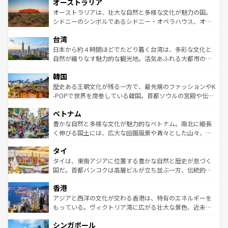
オーストラリア
部のニューオーリンズでは、音楽と美食が融合した独特の
ワイ島は見逃せない。また、定番の観光地といえばオアフ
文化が魅力。旅行者はアメリカの各地域で異なる魅力を楽
島だが、静かな自然を求めるならマウイ島やカウアイ島が
オーストラリアは、壮大な自然と多様な文化が魅力の国。
しみながら、その多様性と豊かな歴史を感じることができ
おすすめ。エメラルドグリーンに輝く海をはじめ、豊かな
シドニーのシンボルであるシドニー・オペラハウス、オー
るだろう。車でのロードトリップや列車の旅も、アメリカ
文化や歴史が息づいている。「アロハスピリット」と呼ば
ストラリア東海岸北部に広がる大サンゴ礁地帯グレートバ
ならではの贅沢な旅のスタイルだ。 なお、新着のアメリカ
台湾
れるおもてなしの心で訪れる人々を迎えてくれるハワイの
リアリーフや大陸中央部にそびえるウルル（エアーズロッ
情報は
コンテンツ一覧
を参照してほしい。
人々、おいしいローカルフードやハワイアンミュージッ
ク）、タスマニアの美しい原生林やケアンズの熱帯雨林な
日本から約４時間ほどでたどり着く台湾は、多彩な文化と
ク、伝統的なフラダンスなど、すべてがハワイの魅力を彩
ど、見どころがたくさん。また、カフェやワイン、オージ
自然が織りなす魅力的な観光地。活気あふれる大都市の台
っている。訪れるたびに新しい発見と感動が待っているハ
ービーフなどの食文化も豊かで、美味しいものであふれて
北やノスタルジックな町並みが人気な九份（ジォウフェ
ワイを、存分に味わってほしい。 なお、新着のハワイ情報
韓国
いる。アクティビティも充実しており、サーフィンやダイ
ン）、静ひつな山岳地帯である台湾東部など、都市の喧騒
は
コンテンツ一覧
を参照してほしい。
ビング、ハイキングなど、アウトドア好きにはたまらな
と山間の静けさが共存しており、訪れる人に新しい発見と
歴史ある王朝文化が残る一方で、最先端のファッションやK
い。オーストラリアの多彩な魅力を存分に味わいつくそ
驚きをもたらしてくれる。また、奥深い台湾の食文化も魅
-POPで世界を席巻している韓国。首都ソウルの宮殿や伝統
う。 なお、新着のオーストラリア情報は
コンテンツ一覧
を
力で、夜市などの屋台グルメから高級料理、ヘルシーで美
家屋が並ぶエリアでは韓国の歴史と文化に浸ることがで
参照してほしい。
ベトナム
容にもいいと評判のスイーツなど、バラエティ豊かな料理
き、地方に足を延ばせば四季折々の自然美を楽しむことが
が味わえる。 なお、新着の台湾情報は
コンテンツ一覧
を参
できる。そして、キムチや焼肉、絶品のストリートフード
豊かな自然と多様な文化が魅力的なベトナム。南北に細長
照してほしい。
まで、さまざまな韓国料理が待っている。夜には、韓国な
く伸びる国土には、広大な田園風景や青々とした山々、世
らではのナイトライフも堪能できる。あたたかいホスピタ
界遺産に登録された壮大な自然景観が点在し、都市部では
タイ
リティに包まれながら、韓国の多彩な魅力を心ゆくまで味
急速な発展と共に伝統が息づく。ハノイの古い町並みやホ
わってみてほしい。 なお、新着の韓国情報は
コンテンツ一
ーチミン市のフランス統治時代の建物も、独特の雰囲気を
タイは、東南アジアに位置する豊かな自然と歴史が息づく
覧
を参照してほしい。
醸し出している。また、バラエティの豊かさとおいしさで
国だ。首都バンコクは高層ビルが立ち並ぶ一方、伝統的な
世界中の食通を魅了してやまないベトナム料理も魅力のひ
寺院や市場がいたるところに点在し、古きよき文化と現代
香港
とつ。フォーやバインミー、ベトナムコーヒーなどは、ぜ
の活気が交差している。北部ではチェンマイなどの山岳地
ひ現地で味わいたい。どの地域を訪れてもあたたかい人々
帯で自然と触れ合い、南部ではプーケットやクラビの美し
アジアと西洋の文化が交わる香港は、特有のエネルギーを
が旅行者を迎えてくれるので、きっと忘れられない旅にな
いビーチでリゾート気分を楽しむことができる。タイ料理
もっている。ヴィクトリア湾に広がる壮大な景色、近未来
るはずだ。 なお、新着のベトナム情報は
コンテンツ一覧
を
は世界的に有名で、屋台から高級レストランまで味覚を刺
的なアートスポット、そして歴史と現代が融合した町並
参照してほしい。
シンガポール
激する。気候は一年中温暖で、どの季節にも異なる楽しみ
み、どこを訪れても感動するはず。観光スポットが密集し