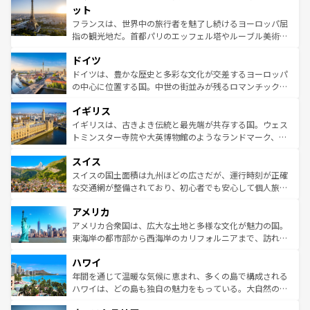
なお、新着のイタリア情報は
コンテンツ一覧
を参照してほ
れる闘牛、そして美味しいタパスが生活の一部となってい
ット
しい。
る。首都マドリードの洗練された雰囲気や、バルセロナの
フランスは、世界中の旅行者を魅了し続けるヨーロッパ屈
アートに溢れた街角から、地方では古代ローマ遺跡や中世
指の観光地だ。首都パリのエッフェル塔やルーブル美術館
の城塞都市、穏やかなビーチリゾートまで多彩な表情を見
といった象徴的なスポットから、田舎町の古風な美しさま
せる。地方によって風土や気候が異なるスペインはその個
ドイツ
で、幅広い魅力が詰まっている。華麗な宮殿、歴史的な大
性で訪れる人を魅了する。 なお、新着のスペイン情報は
コ
聖堂、美しいビーチ、そして豊かな自然が、訪れる者を心
ドイツは、豊かな歴史と多彩な文化が交差するヨーロッパ
ンテンツ一覧
を参照してほしい。
から魅了する。また、フランスは美食の国としても知ら
の中心に位置する国。中世の街並みが残るロマンチック街
れ、フランス料理はユネスコ無形文化遺産にも登録されて
道から、未来を先取りするようなモダンな都市まで多様な
イギリス
いる。シャンパンの発祥地であるランス、プロヴァンスの
顔を持つこの国は、どこを歩いても飽きることがない。ベ
香り高いラベンダー畑など、多彩な楽しみ方が可能だ。さ
ルリンの文化的活気、バイエルン州のアルプスの絶景、そ
イギリスは、古きよき伝統と最先端が共存する国。ウェス
らに、パリ以外の地域にも魅力が溢れており、どの街角に
してライン川沿いのワイン畑といった風景は必見。ビール
トミンスター寺院や大英博物館のようなランドマーク、歴
も豊かな歴史と文化が息づいている。パリ以外の個性あふ
とソーセージを味わいながら地元の人と過ごす楽しい時間
史ある大学都市、美しい丘陵地帯や牧歌的な風景など、エ
れる地方に足を運ぶとそれぞれで全く異なる文化を体験で
スイス
は、お酒好きな人にはぜひ体験してほしい。 なお、新着の
リアごとに異なる魅力がある。また、優雅なアフタヌーン
きるだろう。 なお、新着のフランス情報は
コンテンツ一覧
ドイツ情報は
コンテンツ一覧
を参照してほしい。
ティー、ビール好きにはたまらない英国パブ、サッカー観
スイスの国土面積は九州ほどの広さだが、運行時刻が正確
を参照してほしい。
戦など、本場だからこそできる体験も豊富。イギリスを旅
な交通網が整備されており、初心者でも安心して個人旅行
して楽しみつくそう。 なお、新着のイギリス情報は
コンテ
を楽しめる。日本同様に時刻表どおりの旅が可能だ。中世
アメリカ
ンツ一覧
を参照してほしい。
の建物がそのまま残る町や、スイスならではのユニークな
博物館もあり、アルプス観光だけでなく町歩きも満喫する
アメリカ合衆国は、広大な土地と多様な文化が魅力の国。
ことができる。国民の所得が高いため物価も高いが、旅行
東海岸の都市部から西海岸のカリフォルニアまで、訪れる
者向けの交通パス提供のサービスもあり、うまく活用すれ
場所ごとに異なる風景と体験が待っている。ニューヨーク
ハワイ
ば市内交通費無料で観光を楽しむこともできる。 なお、新
のような巨大都市は、観光、ショッピング、エンターテイ
着のスイス情報は
コンテンツ一覧
を参照してほしい。
ンメントが詰まった刺激的なスポットだ。一方、アメリカ
年間を通じて温暖な気候に恵まれ、多くの島で構成される
西部には大自然が広がり、グランドキャニオンやイエロー
ハワイは、どの島も独自の魅力をもっている。大自然の神
ストーン国立公園といった絶景が堪能できる。さらに、南
秘を感じたいなら、火山が生み出した壮大な景観を誇るハ