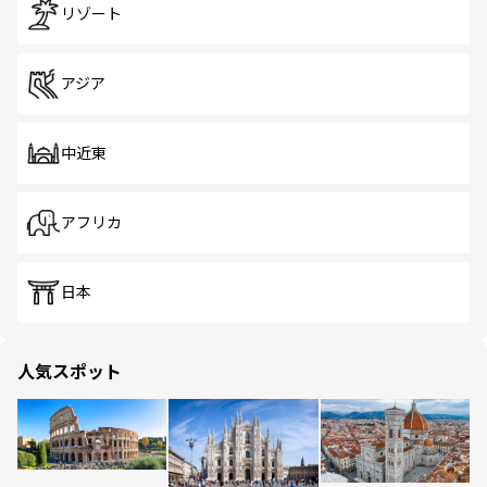
リゾート
アジア
中近東
アフリカ
日本
人気スポット