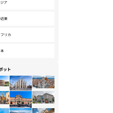
アジア
中近東
アフリカ
日本
ポット