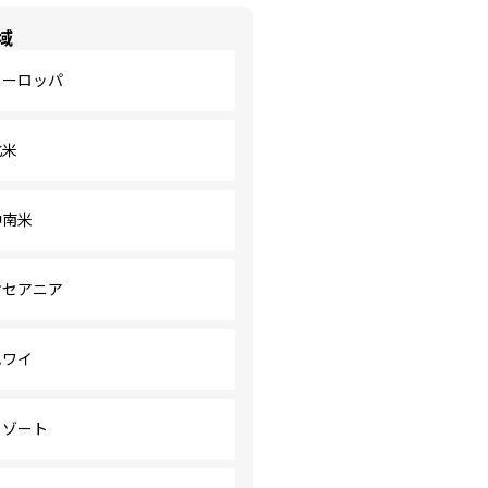
域
ヨーロッパ
北米
中南米
オセアニア
ハワイ
リゾート