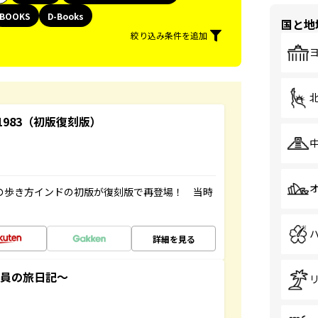
BOOKS
D-Books
国と地
絞り込み条件を追加
-1983（初版復刻版）
球の歩き方インドの初版が復刻版で再登場！ 当時
詳細を見る
社員の旅日記～