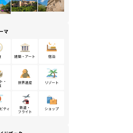
ーマ
食
建築・アート
宿泊
ト・
世界遺産
リゾート
戦
鉄道・
ビティ
ショップ
フライト