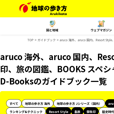
国と地域
ウェブマガジン
TOP
ガイドブック
aruco 海外、aruco 国内、Resor
aruco 海外、aruco 国内、Res
印、旅の図鑑、BOOKS スペシ
D-Booksのガイドブック一覧
すべて
地球の歩き方 海外
地球の歩き方 Jシリーズ（国内）
ar
ランキング&テクニック
Resort Style
島旅
御朱印
歴史時