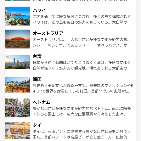
者向けの交通パス提供のサービスもあり、うまく活用すれ
場所ごとに異なる風景と体験が待っている。ニューヨーク
ハワイ
ば市内交通費無料で観光を楽しむこともできる。 なお、新
のような巨大都市は、観光、ショッピング、エンターテイ
着のスイス情報は
コンテンツ一覧
を参照してほしい。
ンメントが詰まった刺激的なスポットだ。一方、アメリカ
年間を通じて温暖な気候に恵まれ、多くの島で構成される
西部には大自然が広がり、グランドキャニオンやイエロー
ハワイは、どの島も独自の魅力をもっている。大自然の神
ストーン国立公園といった絶景が堪能できる。さらに、南
秘を感じたいなら、火山が生み出した壮大な景観を誇るハ
オーストラリア
部のニューオーリンズでは、音楽と美食が融合した独特の
ワイ島は見逃せない。また、定番の観光地といえばオアフ
文化が魅力。旅行者はアメリカの各地域で異なる魅力を楽
島だが、静かな自然を求めるならマウイ島やカウアイ島が
オーストラリアは、壮大な自然と多様な文化が魅力の国。
しみながら、その多様性と豊かな歴史を感じることができ
おすすめ。エメラルドグリーンに輝く海をはじめ、豊かな
シドニーのシンボルであるシドニー・オペラハウス、オー
るだろう。車でのロードトリップや列車の旅も、アメリカ
文化や歴史が息づいている。「アロハスピリット」と呼ば
ストラリア東海岸北部に広がる大サンゴ礁地帯グレートバ
ならではの贅沢な旅のスタイルだ。 なお、新着のアメリカ
台湾
れるおもてなしの心で訪れる人々を迎えてくれるハワイの
リアリーフや大陸中央部にそびえるウルル（エアーズロッ
情報は
コンテンツ一覧
を参照してほしい。
人々、おいしいローカルフードやハワイアンミュージッ
ク）、タスマニアの美しい原生林やケアンズの熱帯雨林な
日本から約４時間ほどでたどり着く台湾は、多彩な文化と
ク、伝統的なフラダンスなど、すべてがハワイの魅力を彩
ど、見どころがたくさん。また、カフェやワイン、オージ
自然が織りなす魅力的な観光地。活気あふれる大都市の台
っている。訪れるたびに新しい発見と感動が待っているハ
ービーフなどの食文化も豊かで、美味しいものであふれて
北やノスタルジックな町並みが人気な九份（ジォウフェ
ワイを、存分に味わってほしい。 なお、新着のハワイ情報
韓国
いる。アクティビティも充実しており、サーフィンやダイ
ン）、静ひつな山岳地帯である台湾東部など、都市の喧騒
は
コンテンツ一覧
を参照してほしい。
ビング、ハイキングなど、アウトドア好きにはたまらな
と山間の静けさが共存しており、訪れる人に新しい発見と
歴史ある王朝文化が残る一方で、最先端のファッションやK
い。オーストラリアの多彩な魅力を存分に味わいつくそ
驚きをもたらしてくれる。また、奥深い台湾の食文化も魅
-POPで世界を席巻している韓国。首都ソウルの宮殿や伝統
う。 なお、新着のオーストラリア情報は
コンテンツ一覧
を
力で、夜市などの屋台グルメから高級料理、ヘルシーで美
家屋が並ぶエリアでは韓国の歴史と文化に浸ることがで
参照してほしい。
ベトナム
容にもいいと評判のスイーツなど、バラエティ豊かな料理
き、地方に足を延ばせば四季折々の自然美を楽しむことが
が味わえる。 なお、新着の台湾情報は
コンテンツ一覧
を参
できる。そして、キムチや焼肉、絶品のストリートフード
豊かな自然と多様な文化が魅力的なベトナム。南北に細長
照してほしい。
まで、さまざまな韓国料理が待っている。夜には、韓国な
く伸びる国土には、広大な田園風景や青々とした山々、世
らではのナイトライフも堪能できる。あたたかいホスピタ
界遺産に登録された壮大な自然景観が点在し、都市部では
タイ
リティに包まれながら、韓国の多彩な魅力を心ゆくまで味
急速な発展と共に伝統が息づく。ハノイの古い町並みやホ
わってみてほしい。 なお、新着の韓国情報は
コンテンツ一
ーチミン市のフランス統治時代の建物も、独特の雰囲気を
タイは、東南アジアに位置する豊かな自然と歴史が息づく
覧
を参照してほしい。
醸し出している。また、バラエティの豊かさとおいしさで
国だ。首都バンコクは高層ビルが立ち並ぶ一方、伝統的な