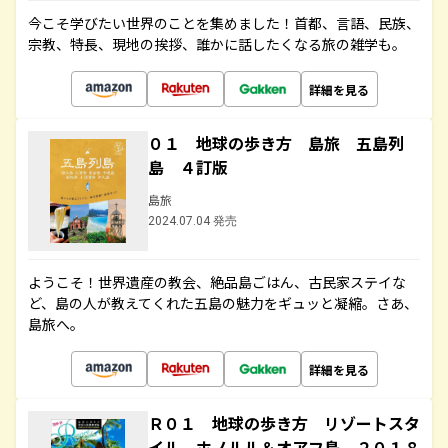
今こそ学びたい世界のことを集めました！首都、言語、民族、
宗教、特長、現地の挨拶、誰かに話したくなる旅の雑学も。
詳細を見る
０１ 地球の歩き方 島旅 五島列
島 ４訂版
島旅
2024.07.04 発売
ようこそ！世界遺産の教会、絶品島ごはん、古民家ステイな
ど、島の人が教えてくれた五島の魅力をギュッと凝縮。さあ、
島旅へ。
詳細を見る
Ｒ０１ 地球の歩き方 リゾートスタ
イル ホノルル＆オアフ島 ２０１８