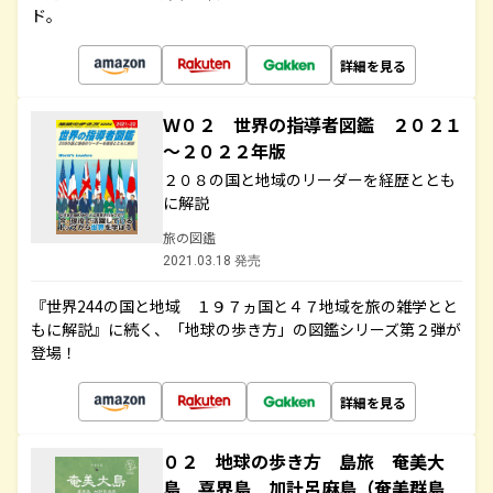
ド。
詳細を見る
Ｗ０２ 世界の指導者図鑑 ２０２１
～２０２２年版
２０８の国と地域のリーダーを経歴ととも
に解説
旅の図鑑
2021.03.18 発売
『世界244の国と地域 １９７ヵ国と４７地域を旅の雑学とと
もに解説』に続く、「地球の歩き方」の図鑑シリーズ第２弾が
登場！
詳細を見る
０２ 地球の歩き方 島旅 奄美大
島 喜界島 加計呂麻島（奄美群島