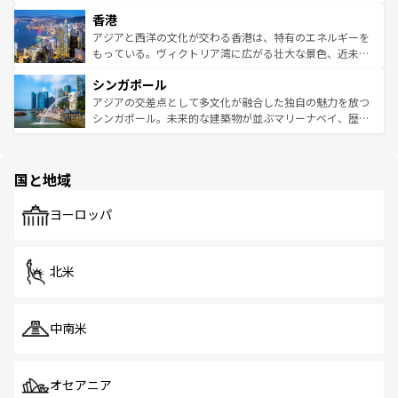
世界中の食通を魅了してやまないベトナム料理も魅力のひ
寺院や市場がいたるところに点在し、古きよき文化と現代
香港
とつ。フォーやバインミー、ベトナムコーヒーなどは、ぜ
の活気が交差している。北部ではチェンマイなどの山岳地
ひ現地で味わいたい。どの地域を訪れてもあたたかい人々
帯で自然と触れ合い、南部ではプーケットやクラビの美し
アジアと西洋の文化が交わる香港は、特有のエネルギーを
が旅行者を迎えてくれるので、きっと忘れられない旅にな
いビーチでリゾート気分を楽しむことができる。タイ料理
もっている。ヴィクトリア湾に広がる壮大な景色、近未来
るはずだ。 なお、新着のベトナム情報は
コンテンツ一覧
を
は世界的に有名で、屋台から高級レストランまで味覚を刺
的なアートスポット、そして歴史と現代が融合した町並
参照してほしい。
シンガポール
激する。気候は一年中温暖で、どの季節にも異なる楽しみ
み、どこを訪れても感動するはず。観光スポットが密集し
が待っている。親しみやすいタイの人々、仏教を中心とし
ており、効率よく見どころを回れるのも魅力。息をのむよ
アジアの交差点として多文化が融合した独自の魅力を放つ
た文化、そして多様な観光資源が、訪れる旅人を魅了し続
うな絶景から文化的な体験まで、香港を存分に楽しみ尽く
シンガポール。未来的な建築物が並ぶマリーナベイ、歴史
ける。 なお、新着のタイ情報は
コンテンツ一覧
を参照して
そう。 なお、新着の香港情報は
コンテンツ一覧
を参照して
と伝統を感じられるエスニックタウン、多数の緑豊かな公
ほしい。
ほしい。
園や自然保護区など、自然が調和した近代的な景観と文化
の多様性あふれるカラフルな町は、どこを歩いても新しい
国と地域
発見がある。さらに、治安のよさや充実した公共交通機関
も、旅行者にとっては魅力的なポイント。グルメも豊富
で、ホーカーズは地元の風情を楽しめる外せないスポット
ヨーロッパ
だ。訪れる人を飽きさせないシンガポールで、多様な魅力
を体感しよう。 なお、新着のシンガポール情報は
コンテン
ツ一覧
を参照してほしい。
北米
中南米
オセアニア