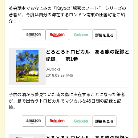
英会話本でおなじみの「Kayoの“秘密のノート”」シリーズの
著者が、今度は自分の滞在するロンドン南東の田舎町をご紹
介！
詳細を見る
とろとろトロピカル ある旅の記録と
記憶。 第1巻
D-Books
2018.03.29 発売
子供の頃から夢見ていた南の島に滞在することになった筆者
が、島で出合うトロピカルでマジカルな45日間の記録と記
憶。
詳細を見る
とろとろトロピカル ある旅の記録と