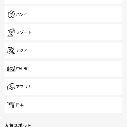
ハワイ
リゾート
アジア
中近東
アフリカ
日本
人気スポット