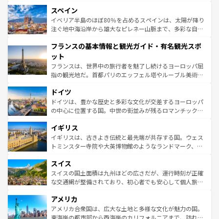
美術、ヴェネツィアの運河など、歴史あるスポットはもち
スペイン
ろん、トスカーナの美しい田園風景やアマルフィ海岸の絶
景など、自然景観も見逃せない。観光の合間には、本場の
イベリア半島のほぼ80％を占めるスペインは、太陽が降り
ピザやパスタなど、絶品のイタリア料理を堪能することも
注ぐ地中海沿岸から雄大なピレネー山脈まで、多彩な自然
できる。朝目覚めてから夜眠るまで、すべての瞬間を楽し
と文化が詰まったヨーロッパ屈指の旅行先だ。多様な地域
フランスの基本情報と観光ガイド・有名観光スポ
ませてくれるイタリアで、忘れられない旅をしてみよう！
文化が根付くこの国では、情熱的なフラメンコ、熱気あふ
なお、新着のイタリア情報は
コンテンツ一覧
を参照してほ
れる闘牛、そして美味しいタパスが生活の一部となってい
ット
しい。
る。首都マドリードの洗練された雰囲気や、バルセロナの
フランスは、世界中の旅行者を魅了し続けるヨーロッパ屈
アートに溢れた街角から、地方では古代ローマ遺跡や中世
指の観光地だ。首都パリのエッフェル塔やルーブル美術館
の城塞都市、穏やかなビーチリゾートまで多彩な表情を見
といった象徴的なスポットから、田舎町の古風な美しさま
せる。地方によって風土や気候が異なるスペインはその個
ドイツ
で、幅広い魅力が詰まっている。華麗な宮殿、歴史的な大
性で訪れる人を魅了する。 なお、新着のスペイン情報は
コ
聖堂、美しいビーチ、そして豊かな自然が、訪れる者を心
ドイツは、豊かな歴史と多彩な文化が交差するヨーロッパ
ンテンツ一覧
を参照してほしい。
から魅了する。また、フランスは美食の国としても知ら
の中心に位置する国。中世の街並みが残るロマンチック街
れ、フランス料理はユネスコ無形文化遺産にも登録されて
道から、未来を先取りするようなモダンな都市まで多様な
イギリス
いる。シャンパンの発祥地であるランス、プロヴァンスの
顔を持つこの国は、どこを歩いても飽きることがない。ベ
香り高いラベンダー畑など、多彩な楽しみ方が可能だ。さ
ルリンの文化的活気、バイエルン州のアルプスの絶景、そ
イギリスは、古きよき伝統と最先端が共存する国。ウェス
らに、パリ以外の地域にも魅力が溢れており、どの街角に
してライン川沿いのワイン畑といった風景は必見。ビール
トミンスター寺院や大英博物館のようなランドマーク、歴
も豊かな歴史と文化が息づいている。パリ以外の個性あふ
とソーセージを味わいながら地元の人と過ごす楽しい時間
史ある大学都市、美しい丘陵地帯や牧歌的な風景など、エ
れる地方に足を運ぶとそれぞれで全く異なる文化を体験で
スイス
は、お酒好きな人にはぜひ体験してほしい。 なお、新着の
リアごとに異なる魅力がある。また、優雅なアフタヌーン
きるだろう。 なお、新着のフランス情報は
コンテンツ一覧
ドイツ情報は
コンテンツ一覧
を参照してほしい。
ティー、ビール好きにはたまらない英国パブ、サッカー観
スイスの国土面積は九州ほどの広さだが、運行時刻が正確
を参照してほしい。
戦など、本場だからこそできる体験も豊富。イギリスを旅
な交通網が整備されており、初心者でも安心して個人旅行
して楽しみつくそう。 なお、新着のイギリス情報は
コンテ
を楽しめる。日本同様に時刻表どおりの旅が可能だ。中世
アメリカ
ンツ一覧
を参照してほしい。
の建物がそのまま残る町や、スイスならではのユニークな
博物館もあり、アルプス観光だけでなく町歩きも満喫する
アメリカ合衆国は、広大な土地と多様な文化が魅力の国。
ことができる。国民の所得が高いため物価も高いが、旅行
東海岸の都市部から西海岸のカリフォルニアまで、訪れる