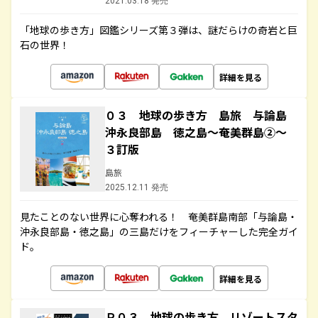
2021.03.18 発売
「地球の歩き方」図鑑シリーズ第３弾は、謎だらけの奇岩と巨
石の世界！
詳細を見る
０３ 地球の歩き方 島旅 与論島
沖永良部島 徳之島～奄美群島②～
３訂版
島旅
2025.12.11 発売
見たことのない世界に心奪われる！ 奄美群島南部「与論島・
沖永良部島・徳之島」の三島だけをフィーチャーした完全ガイ
ド。
詳細を見る
Ｒ０３ 地球の歩き方 リゾートスタ