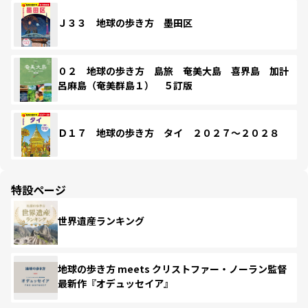
Ｊ３３ 地球の歩き方 墨田区
０２ 地球の歩き方 島旅 奄美大島 喜界島 加計
呂麻島（奄美群島１） ５訂版
Ｄ１７ 地球の歩き方 タイ ２０２７～２０２８
特設ページ
世界遺産ランキング
地球の歩き方 meets クリストファー・ノーラン監督
最新作『オデュッセイア』