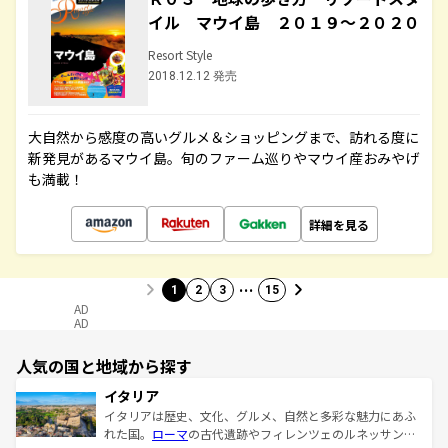
イル マウイ島 ２０１９～２０２０
Resort Style
2018.12.12 発売
大自然から感度の高いグルメ＆ショッピングまで、訪れる度に
新発見があるマウイ島。旬のファーム巡りやマウイ産おみやげ
も満載！
詳細を見る
…
1
2
3
15
AD
AD
人気の国と地域から探す
イタリア
イタリアは歴史、文化、グルメ、自然と多彩な魅力にあふ
れた国。
ローマ
の古代遺跡やフィレンツェのルネッサンス