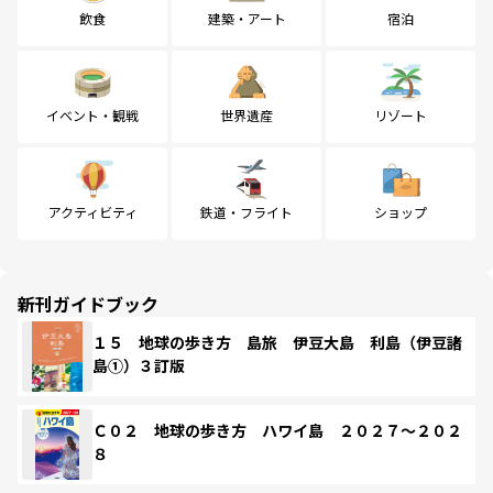
飲食
建築・アート
宿泊
イベント・観戦
世界遺産
リゾート
アクティビティ
鉄道・フライト
ショップ
新刊ガイドブック
１５ 地球の歩き方 島旅 伊豆大島 利島（伊豆諸
島①）３訂版
Ｃ０２ 地球の歩き方 ハワイ島 ２０２７～２０２
８