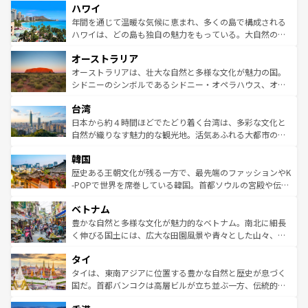
ハワイ
ば市内交通費無料で観光を楽しむこともできる。 なお、新
のような巨大都市は、観光、ショッピング、エンターテイ
着のスイス情報は
コンテンツ一覧
を参照してほしい。
ンメントが詰まった刺激的なスポットだ。一方、アメリカ
年間を通じて温暖な気候に恵まれ、多くの島で構成される
西部には大自然が広がり、グランドキャニオンやイエロー
ハワイは、どの島も独自の魅力をもっている。大自然の神
ストーン国立公園といった絶景が堪能できる。さらに、南
秘を感じたいなら、火山が生み出した壮大な景観を誇るハ
オーストラリア
部のニューオーリンズでは、音楽と美食が融合した独特の
ワイ島は見逃せない。また、定番の観光地といえばオアフ
文化が魅力。旅行者はアメリカの各地域で異なる魅力を楽
島だが、静かな自然を求めるならマウイ島やカウアイ島が
オーストラリアは、壮大な自然と多様な文化が魅力の国。
しみながら、その多様性と豊かな歴史を感じることができ
おすすめ。エメラルドグリーンに輝く海をはじめ、豊かな
シドニーのシンボルであるシドニー・オペラハウス、オー
るだろう。車でのロードトリップや列車の旅も、アメリカ
文化や歴史が息づいている。「アロハスピリット」と呼ば
ストラリア東海岸北部に広がる大サンゴ礁地帯グレートバ
ならではの贅沢な旅のスタイルだ。 なお、新着のアメリカ
台湾
れるおもてなしの心で訪れる人々を迎えてくれるハワイの
リアリーフや大陸中央部にそびえるウルル（エアーズロッ
情報は
コンテンツ一覧
を参照してほしい。
人々、おいしいローカルフードやハワイアンミュージッ
ク）、タスマニアの美しい原生林やケアンズの熱帯雨林な
日本から約４時間ほどでたどり着く台湾は、多彩な文化と
ク、伝統的なフラダンスなど、すべてがハワイの魅力を彩
ど、見どころがたくさん。また、カフェやワイン、オージ
自然が織りなす魅力的な観光地。活気あふれる大都市の台
っている。訪れるたびに新しい発見と感動が待っているハ
ービーフなどの食文化も豊かで、美味しいものであふれて
北やノスタルジックな町並みが人気な九份（ジォウフェ
ワイを、存分に味わってほしい。 なお、新着のハワイ情報
韓国
いる。アクティビティも充実しており、サーフィンやダイ
ン）、静ひつな山岳地帯である台湾東部など、都市の喧騒
は
コンテンツ一覧
を参照してほしい。
ビング、ハイキングなど、アウトドア好きにはたまらな
と山間の静けさが共存しており、訪れる人に新しい発見と
歴史ある王朝文化が残る一方で、最先端のファッションやK
い。オーストラリアの多彩な魅力を存分に味わいつくそ
驚きをもたらしてくれる。また、奥深い台湾の食文化も魅
-POPで世界を席巻している韓国。首都ソウルの宮殿や伝統
う。 なお、新着のオーストラリア情報は
コンテンツ一覧
を
力で、夜市などの屋台グルメから高級料理、ヘルシーで美
家屋が並ぶエリアでは韓国の歴史と文化に浸ることがで
参照してほしい。
ベトナム
容にもいいと評判のスイーツなど、バラエティ豊かな料理
き、地方に足を延ばせば四季折々の自然美を楽しむことが
が味わえる。 なお、新着の台湾情報は
コンテンツ一覧
を参
できる。そして、キムチや焼肉、絶品のストリートフード
豊かな自然と多様な文化が魅力的なベトナム。南北に細長
照してほしい。
まで、さまざまな韓国料理が待っている。夜には、韓国な
く伸びる国土には、広大な田園風景や青々とした山々、世
らではのナイトライフも堪能できる。あたたかいホスピタ
界遺産に登録された壮大な自然景観が点在し、都市部では
タイ
リティに包まれながら、韓国の多彩な魅力を心ゆくまで味
急速な発展と共に伝統が息づく。ハノイの古い町並みやホ
わってみてほしい。 なお、新着の韓国情報は
コンテンツ一
ーチミン市のフランス統治時代の建物も、独特の雰囲気を
タイは、東南アジアに位置する豊かな自然と歴史が息づく
覧
を参照してほしい。
醸し出している。また、バラエティの豊かさとおいしさで
国だ。首都バンコクは高層ビルが立ち並ぶ一方、伝統的な
世界中の食通を魅了してやまないベトナム料理も魅力のひ
寺院や市場がいたるところに点在し、古きよき文化と現代