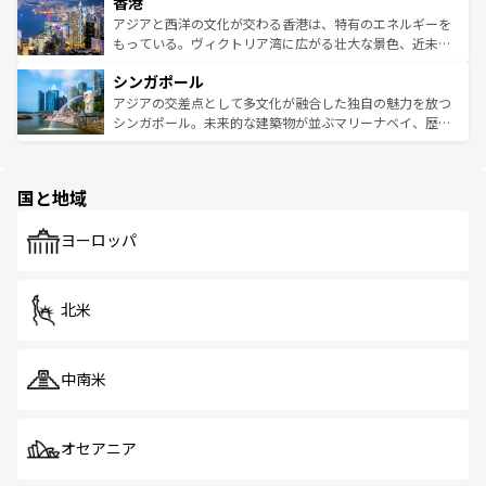
香港
とつ。フォーやバインミー、ベトナムコーヒーなどは、ぜ
の活気が交差している。北部ではチェンマイなどの山岳地
ひ現地で味わいたい。どの地域を訪れてもあたたかい人々
帯で自然と触れ合い、南部ではプーケットやクラビの美し
アジアと西洋の文化が交わる香港は、特有のエネルギーを
が旅行者を迎えてくれるので、きっと忘れられない旅にな
いビーチでリゾート気分を楽しむことができる。タイ料理
もっている。ヴィクトリア湾に広がる壮大な景色、近未来
るはずだ。 なお、新着のベトナム情報は
コンテンツ一覧
を
は世界的に有名で、屋台から高級レストランまで味覚を刺
的なアートスポット、そして歴史と現代が融合した町並
参照してほしい。
シンガポール
激する。気候は一年中温暖で、どの季節にも異なる楽しみ
み、どこを訪れても感動するはず。観光スポットが密集し
が待っている。親しみやすいタイの人々、仏教を中心とし
ており、効率よく見どころを回れるのも魅力。息をのむよ
アジアの交差点として多文化が融合した独自の魅力を放つ
た文化、そして多様な観光資源が、訪れる旅人を魅了し続
うな絶景から文化的な体験まで、香港を存分に楽しみ尽く
シンガポール。未来的な建築物が並ぶマリーナベイ、歴史
ける。 なお、新着のタイ情報は
コンテンツ一覧
を参照して
そう。 なお、新着の香港情報は
コンテンツ一覧
を参照して
と伝統を感じられるエスニックタウン、多数の緑豊かな公
ほしい。
ほしい。
園や自然保護区など、自然が調和した近代的な景観と文化
の多様性あふれるカラフルな町は、どこを歩いても新しい
国と地域
発見がある。さらに、治安のよさや充実した公共交通機関
も、旅行者にとっては魅力的なポイント。グルメも豊富
で、ホーカーズは地元の風情を楽しめる外せないスポット
ヨーロッパ
だ。訪れる人を飽きさせないシンガポールで、多様な魅力
を体感しよう。 なお、新着のシンガポール情報は
コンテン
ツ一覧
を参照してほしい。
北米
中南米
オセアニア