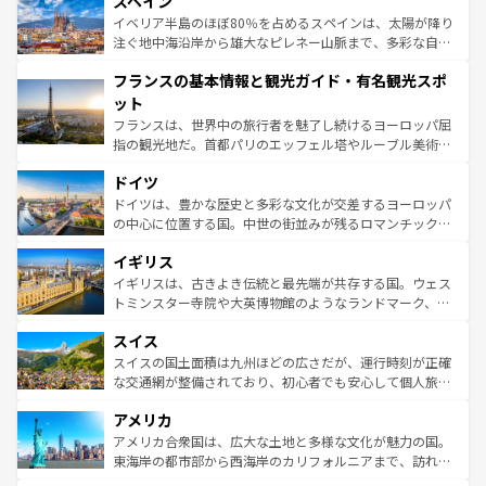
スペイン
ろん、トスカーナの美しい田園風景やアマルフィ海岸の絶
景など、自然景観も見逃せない。観光の合間には、本場の
イベリア半島のほぼ80％を占めるスペインは、太陽が降り
ピザやパスタなど、絶品のイタリア料理を堪能することも
注ぐ地中海沿岸から雄大なピレネー山脈まで、多彩な自然
できる。朝目覚めてから夜眠るまで、すべての瞬間を楽し
と文化が詰まったヨーロッパ屈指の旅行先だ。多様な地域
フランスの基本情報と観光ガイド・有名観光スポ
ませてくれるイタリアで、忘れられない旅をしてみよう！
文化が根付くこの国では、情熱的なフラメンコ、熱気あふ
なお、新着のイタリア情報は
コンテンツ一覧
を参照してほ
れる闘牛、そして美味しいタパスが生活の一部となってい
ット
しい。
る。首都マドリードの洗練された雰囲気や、バルセロナの
フランスは、世界中の旅行者を魅了し続けるヨーロッパ屈
アートに溢れた街角から、地方では古代ローマ遺跡や中世
指の観光地だ。首都パリのエッフェル塔やルーブル美術館
の城塞都市、穏やかなビーチリゾートまで多彩な表情を見
といった象徴的なスポットから、田舎町の古風な美しさま
せる。地方によって風土や気候が異なるスペインはその個
ドイツ
で、幅広い魅力が詰まっている。華麗な宮殿、歴史的な大
性で訪れる人を魅了する。 なお、新着のスペイン情報は
コ
聖堂、美しいビーチ、そして豊かな自然が、訪れる者を心
ドイツは、豊かな歴史と多彩な文化が交差するヨーロッパ
ンテンツ一覧
を参照してほしい。
から魅了する。また、フランスは美食の国としても知ら
の中心に位置する国。中世の街並みが残るロマンチック街
れ、フランス料理はユネスコ無形文化遺産にも登録されて
道から、未来を先取りするようなモダンな都市まで多様な
イギリス
いる。シャンパンの発祥地であるランス、プロヴァンスの
顔を持つこの国は、どこを歩いても飽きることがない。ベ
香り高いラベンダー畑など、多彩な楽しみ方が可能だ。さ
ルリンの文化的活気、バイエルン州のアルプスの絶景、そ
イギリスは、古きよき伝統と最先端が共存する国。ウェス
らに、パリ以外の地域にも魅力が溢れており、どの街角に
してライン川沿いのワイン畑といった風景は必見。ビール
トミンスター寺院や大英博物館のようなランドマーク、歴
も豊かな歴史と文化が息づいている。パリ以外の個性あふ
とソーセージを味わいながら地元の人と過ごす楽しい時間
史ある大学都市、美しい丘陵地帯や牧歌的な風景など、エ
れる地方に足を運ぶとそれぞれで全く異なる文化を体験で
スイス
は、お酒好きな人にはぜひ体験してほしい。 なお、新着の
リアごとに異なる魅力がある。また、優雅なアフタヌーン
きるだろう。 なお、新着のフランス情報は
コンテンツ一覧
ドイツ情報は
コンテンツ一覧
を参照してほしい。
ティー、ビール好きにはたまらない英国パブ、サッカー観
スイスの国土面積は九州ほどの広さだが、運行時刻が正確
を参照してほしい。
戦など、本場だからこそできる体験も豊富。イギリスを旅
な交通網が整備されており、初心者でも安心して個人旅行
して楽しみつくそう。 なお、新着のイギリス情報は
コンテ
を楽しめる。日本同様に時刻表どおりの旅が可能だ。中世
アメリカ
ンツ一覧
を参照してほしい。
の建物がそのまま残る町や、スイスならではのユニークな
博物館もあり、アルプス観光だけでなく町歩きも満喫する
アメリカ合衆国は、広大な土地と多様な文化が魅力の国。
ことができる。国民の所得が高いため物価も高いが、旅行
東海岸の都市部から西海岸のカリフォルニアまで、訪れる
者向けの交通パス提供のサービスもあり、うまく活用すれ
場所ごとに異なる風景と体験が待っている。ニューヨーク