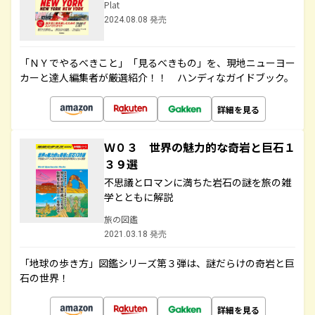
Plat
2024.08.08 発売
「ＮＹでやるべきこと」「見るべきもの」を、現地ニューヨー
カーと達人編集者が厳選紹介！！ ハンディなガイドブック。
詳細を見る
Ｗ０３ 世界の魅力的な奇岩と巨石１
３９選
不思議とロマンに満ちた岩石の謎を旅の雑
学とともに解説
旅の図鑑
2021.03.18 発売
「地球の歩き方」図鑑シリーズ第３弾は、謎だらけの奇岩と巨
石の世界！
詳細を見る