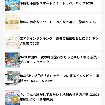
準備も滞在もスマートに！ トラベルハック2026
地球の歩き方アワード みんなで選ぶ、旅のベスト。
エアラインランキング 読者の投票をもとにランキン
グ形式で発表
Next韓国旅 次の韓国旅行がもっと楽しくなる 旅先・
グルメ・テクニック
旬な“あの人”が「旅」をテーマに語るインタビュー連
載 MY TRAVEL STORY
今、こんな旅がしてみたい！地球の歩き方が選ぶ2026
年絶対行くべき旅先30