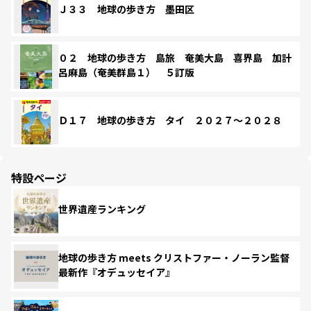
Ｊ３３ 地球の歩き方 墨田区
０２ 地球の歩き方 島旅 奄美大島 喜界島 加計
呂麻島（奄美群島１） ５訂版
Ｄ１７ 地球の歩き方 タイ ２０２７～２０２８
特設ページ
世界遺産ランキング
地球の歩き方 meets クリストファー・ノーラン監督
最新作『オデュッセイア』