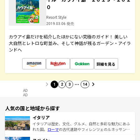
０
Resort Style
2019.03.06 発売
カウアイ島だけを紹介したほかにない究極のガイド！ 美しい
大自然とレトロな町並み、そして神話が残るガーデン・アイラ
ンドへ
詳細を見る
…
1
2
3
14
AD
AD
人気の国と地域から探す
イタリア
イタリアは歴史、文化、グルメ、自然と多彩な魅力にあふ
れた国。
ローマ
の古代遺跡やフィレンツェのルネッサンス
美術、ヴェネツィアの運河など、歴史あるスポットはもち