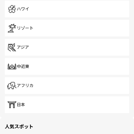
ハワイ
リゾート
アジア
中近東
アフリカ
日本
人気スポット