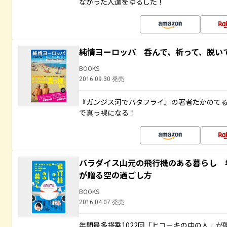
なかった人達をゆるした！
純情ヨーロッパ 呑んで、祈って、脱い
BOOKS
2016.09.30 発売
『ガンジス河でバタフライ』の著者たかのて
で真っ裸になる！
パラダイス山元の飛行機のある暮らし 年
が贈る空の過ごし方
BOOKS
2016.04.07 発売
年間最多搭乗1022回「ヒコーキの中の人」が