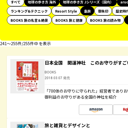
すべて
地球の歩き方 海外
地球の歩き方 Jシリーズ（国内）
aru
ランキング&テクニック
Resort Style
島旅
御朱印
歴史時
BOOKS 旅の名言＆絶景
BOOKS 旅と健康
BOOKS 旅の読み物
241〜255件/255件中 を表示
日本全国 開運神社 このお守りがすご
BOOKS
2018.03.07 発売
「700体のお守りに守られた」経営者であり
御利益のお守りがある全国の神社を紹介
旅と雑貨とデザインと