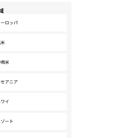
域
ヨーロッパ
北米
中南米
オセアニア
ハワイ
リゾート