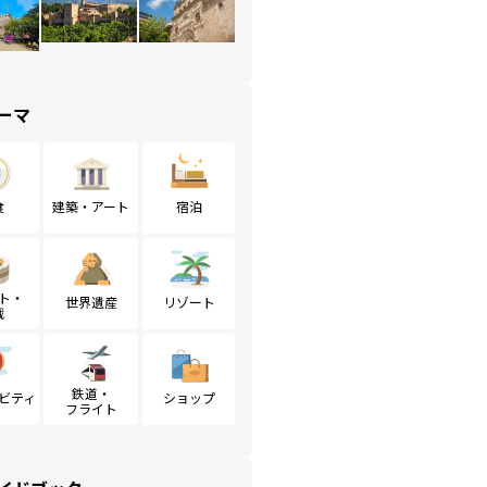
ーマ
食
建築・アート
宿泊
ト・
世界遺産
リゾート
戦
鉄道・
ビティ
ショップ
フライト