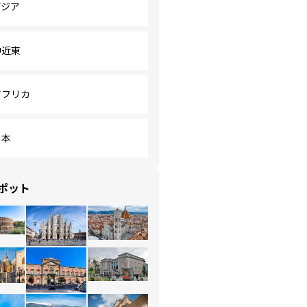
アジア
中近東
アフリカ
日本
ポット