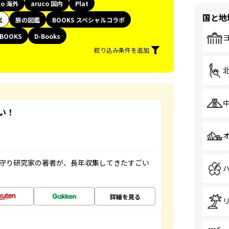
co 海外
aruco 国内
Plat
国と地
代
旅の図鑑
BOOKS スペシャルコラボ
BOOKS
D-Books
絞り込み条件を追加
い！
お守り研究家の著者が、長年収集してきたすごい
詳細を見る