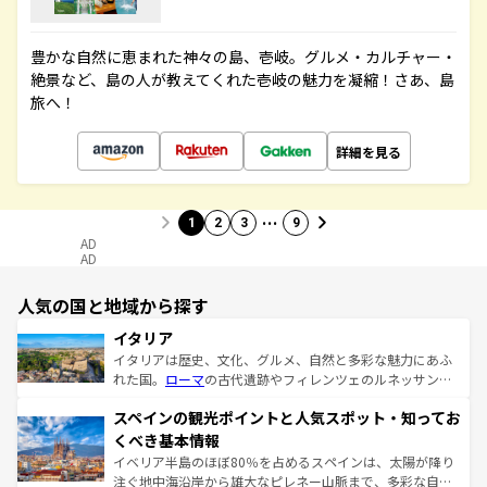
豊かな自然に恵まれた神々の島、壱岐。グルメ・カルチャー・
絶景など、島の人が教えてくれた壱岐の魅力を凝縮！さあ、島
旅へ！
詳細を見る
…
1
2
3
9
AD
AD
人気の国と地域から探す
イタリア
イタリアは歴史、文化、グルメ、自然と多彩な魅力にあふ
れた国。
ローマ
の古代遺跡やフィレンツェのルネッサンス
美術、ヴェネツィアの運河など、歴史あるスポットはもち
スペインの観光ポイントと人気スポット・知ってお
ろん、トスカーナの美しい田園風景やアマルフィ海岸の絶
景など、自然景観も見逃せない。観光の合間には、本場の
くべき基本情報
ピザやパスタなど、絶品のイタリア料理を堪能することも
イベリア半島のほぼ80％を占めるスペインは、太陽が降り
できる。朝目覚めてから夜眠るまで、すべての瞬間を楽し
注ぐ地中海沿岸から雄大なピレネー山脈まで、多彩な自然