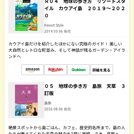
Ｒ０４ 地球の歩き方 リゾートスタ
イル カウアイ島 ２０１９～２０２
０
Resort Style
2019.03.06 発売
カウアイ島だけを紹介したほかにない究極のガイド！ 美しい
大自然とレトロな町並み、そして神話が残るガーデン・アイラ
ンドへ
詳細を見る
０５ 地球の歩き方 島旅 天草 ３
訂版
島旅
2026.08.06 発売
絶景スポットから島ごはん、カフェ、歴史的名所まで、島の人
たちが教えてくれた天草の魅力を1冊に凝縮。さあ、島旅へ。