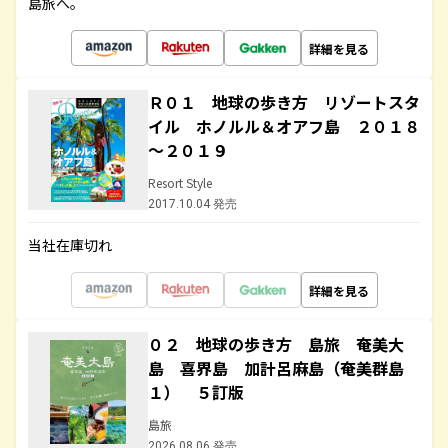
島旅へ。
詳細を見る
Ｒ０１ 地球の歩き方 リゾートスタ
イル ホノルル＆オアフ島 ２０１８
～２０１９
Resort Style
2017.10.04 発売
当社在庫切れ
詳細を見る
０２ 地球の歩き方 島旅 奄美大
島 喜界島 加計呂麻島（奄美群島
１） ５訂版
島旅
2026.08.06 発売