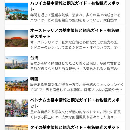
着のスイス情報は
コンテンツ一覧
を参照してほしい。
ハワイの基本情報と観光ガイド・有名観光スポッ
のような巨大都市は、観光、ショッピング、エンターテイ
ンメントが詰まった刺激的なスポットだ。一方、アメリカ
ト
西部には大自然が広がり、グランドキャニオンやイエロー
年間を通じて温暖な気候に恵まれ、多くの島で構成される
ストーン国立公園といった絶景が堪能できる。さらに、南
ハワイは、どの島も独自の魅力をもっている。大自然の神
部のニューオーリンズでは、音楽と美食が融合した独特の
秘を感じたいなら、火山が生み出した壮大な景観を誇るハ
文化が魅力。旅行者はアメリカの各地域で異なる魅力を楽
オーストラリアの基本情報と観光ガイド・有名観
ワイ島は見逃せない。また、定番の観光地といえばオアフ
しみながら、その多様性と豊かな歴史を感じることができ
島だが、静かな自然を求めるならマウイ島やカウアイ島が
光スポット
るだろう。車でのロードトリップや列車の旅も、アメリカ
おすすめ。エメラルドグリーンに輝く海をはじめ、豊かな
オーストラリアは、壮大な自然と多様な文化が魅力の国。
ならではの贅沢な旅のスタイルだ。 なお、新着のアメリカ
文化や歴史が息づいている。「アロハスピリット」と呼ば
シドニーのシンボルであるシドニー・オペラハウス、オー
情報は
コンテンツ一覧
を参照してほしい。
れるおもてなしの心で訪れる人々を迎えてくれるハワイの
ストラリア東海岸北部に広がる大サンゴ礁地帯グレートバ
人々、おいしいローカルフードやハワイアンミュージッ
台湾
リアリーフや大陸中央部にそびえるウルル（エアーズロッ
ク、伝統的なフラダンスなど、すべてがハワイの魅力を彩
ク）、タスマニアの美しい原生林やケアンズの熱帯雨林な
日本から約４時間ほどでたどり着く台湾は、多彩な文化と
っている。訪れるたびに新しい発見と感動が待っているハ
ど、見どころがたくさん。また、カフェやワイン、オージ
自然が織りなす魅力的な観光地。活気あふれる大都市の台
ワイを、存分に味わってほしい。 なお、新着のハワイ情報
ービーフなどの食文化も豊かで、美味しいものであふれて
北やノスタルジックな町並みが人気な九份（ジォウフェ
は
コンテンツ一覧
を参照してほしい。
韓国
いる。アクティビティも充実しており、サーフィンやダイ
ン）、静ひつな山岳地帯である台湾東部など、都市の喧騒
ビング、ハイキングなど、アウトドア好きにはたまらな
と山間の静けさが共存しており、訪れる人に新しい発見と
歴史ある王朝文化が残る一方で、最先端のファッションやK
い。オーストラリアの多彩な魅力を存分に味わいつくそ
驚きをもたらしてくれる。また、奥深い台湾の食文化も魅
-POPで世界を席巻している韓国。首都ソウルの宮殿や伝統
う。 なお、新着のオーストラリア情報は
コンテンツ一覧
を
力で、夜市などの屋台グルメから高級料理、ヘルシーで美
家屋が並ぶエリアでは韓国の歴史と文化に浸ることがで
参照してほしい。
ベトナムの基本情報と観光ガイド・有名観光スポ
容にもいいと評判のスイーツなど、バラエティ豊かな料理
き、地方に足を延ばせば四季折々の自然美を楽しむことが
が味わえる。 なお、新着の台湾情報は
コンテンツ一覧
を参
できる。そして、キムチや焼肉、絶品のストリートフード
ット
照してほしい。
まで、さまざまな韓国料理が待っている。夜には、韓国な
豊かな自然と多様な文化が魅力的なベトナム。南北に細長
らではのナイトライフも堪能できる。あたたかいホスピタ
く伸びる国土には、広大な田園風景や青々とした山々、世
リティに包まれながら、韓国の多彩な魅力を心ゆくまで味
界遺産に登録された壮大な自然景観が点在し、都市部では
わってみてほしい。 なお、新着の韓国情報は
コンテンツ一
タイの基本情報と観光ガイド・有名観光スポット
急速な発展と共に伝統が息づく。ハノイの古い町並みやホ