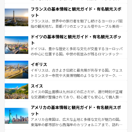
ませてくれるイタリアで、忘れられない旅をしてみよう！
と文化が詰まったヨーロッパ屈指の旅行先だ。多様な地域
なお、新着のイタリア情報は
コンテンツ一覧
を参照してほ
フランスの基本情報と観光ガイド・有名観光スポ
文化が根付くこの国では、情熱的なフラメンコ、熱気あふ
しい。
れる闘牛、そして美味しいタパスが生活の一部となってい
ット
る。首都マドリードの洗練された雰囲気や、バルセロナの
フランスは、世界中の旅行者を魅了し続けるヨーロッパ屈
アートに溢れた街角から、地方では古代ローマ遺跡や中世
指の観光地だ。首都パリのエッフェル塔やルーブル美術館
の城塞都市、穏やかなビーチリゾートまで多彩な表情を見
といった象徴的なスポットから、田舎町の古風な美しさま
せる。地方によって風土や気候が異なるスペインはその個
ドイツの基本情報と観光ガイド・有名観光スポッ
で、幅広い魅力が詰まっている。華麗な宮殿、歴史的な大
性で訪れる人を魅了する。 なお、新着のスペイン情報は
コ
聖堂、美しいビーチ、そして豊かな自然が、訪れる者を心
ト
ンテンツ一覧
を参照してほしい。
から魅了する。また、フランスは美食の国としても知ら
ドイツは、豊かな歴史と多彩な文化が交差するヨーロッパ
れ、フランス料理はユネスコ無形文化遺産にも登録されて
の中心に位置する国。中世の街並みが残るロマンチック街
いる。シャンパンの発祥地であるランス、プロヴァンスの
道から、未来を先取りするようなモダンな都市まで多様な
香り高いラベンダー畑など、多彩な楽しみ方が可能だ。さ
イギリス
顔を持つこの国は、どこを歩いても飽きることがない。ベ
らに、パリ以外の地域にも魅力が溢れており、どの街角に
ルリンの文化的活気、バイエルン州のアルプスの絶景、そ
イギリスは、古きよき伝統と最先端が共存する国。ウェス
も豊かな歴史と文化が息づいている。パリ以外の個性あふ
してライン川沿いのワイン畑といった風景は必見。ビール
トミンスター寺院や大英博物館のようなランドマーク、歴
れる地方に足を運ぶとそれぞれで全く異なる文化を体験で
とソーセージを味わいながら地元の人と過ごす楽しい時間
史ある大学都市、美しい丘陵地帯や牧歌的な風景など、エ
きるだろう。 なお、新着のフランス情報は
コンテンツ一覧
スイス
は、お酒好きな人にはぜひ体験してほしい。 なお、新着の
リアごとに異なる魅力がある。また、優雅なアフタヌーン
を参照してほしい。
ドイツ情報は
コンテンツ一覧
を参照してほしい。
ティー、ビール好きにはたまらない英国パブ、サッカー観
スイスの国土面積は九州ほどの広さだが、運行時刻が正確
戦など、本場だからこそできる体験も豊富。イギリスを旅
な交通網が整備されており、初心者でも安心して個人旅行
して楽しみつくそう。 なお、新着のイギリス情報は
コンテ
を楽しめる。日本同様に時刻表どおりの旅が可能だ。中世
アメリカの基本情報と観光ガイド・有名観光スポ
ンツ一覧
を参照してほしい。
の建物がそのまま残る町や、スイスならではのユニークな
博物館もあり、アルプス観光だけでなく町歩きも満喫する
ット
ことができる。国民の所得が高いため物価も高いが、旅行
アメリカ合衆国は、広大な土地と多様な文化が魅力の国。
者向けの交通パス提供のサービスもあり、うまく活用すれ
東海岸の都市部から西海岸のカリフォルニアまで、訪れる
ば市内交通費無料で観光を楽しむこともできる。 なお、新
場所ごとに異なる風景と体験が待っている。ニューヨーク