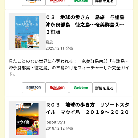
詳細を見る
０３ 地球の歩き方 島旅 与論島
沖永良部島 徳之島～奄美群島②～
３訂版
島旅
2025.12.11 発売
見たことのない世界に心奪われる！ 奄美群島南部「与論島・
沖永良部島・徳之島」の三島だけをフィーチャーした完全ガイ
ド。
詳細を見る
Ｒ０３ 地球の歩き方 リゾートスタ
イル マウイ島 ２０１９～２０２０
Resort Style
2018.12.12 発売