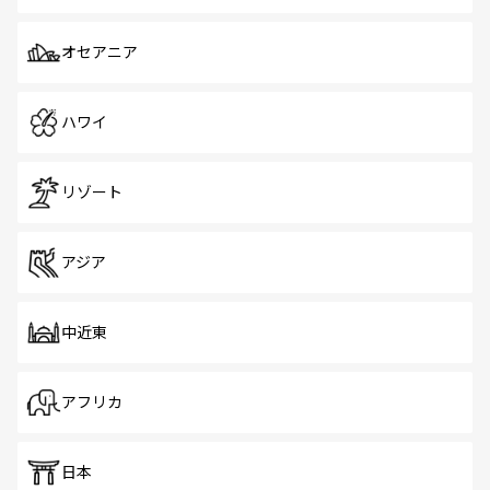
オセアニア
ハワイ
リゾート
アジア
中近東
アフリカ
日本