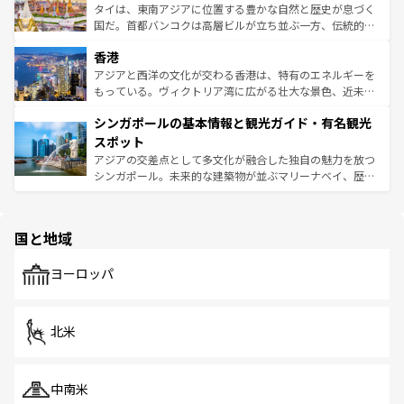
覧
を参照してほしい。
ーチミン市のフランス統治時代の建物も、独特の雰囲気を
タイは、東南アジアに位置する豊かな自然と歴史が息づく
醸し出している。また、バラエティの豊かさとおいしさで
国だ。首都バンコクは高層ビルが立ち並ぶ一方、伝統的な
世界中の食通を魅了してやまないベトナム料理も魅力のひ
寺院や市場がいたるところに点在し、古きよき文化と現代
香港
とつ。フォーやバインミー、ベトナムコーヒーなどは、ぜ
の活気が交差している。北部ではチェンマイなどの山岳地
ひ現地で味わいたい。どの地域を訪れてもあたたかい人々
帯で自然と触れ合い、南部ではプーケットやクラビの美し
アジアと西洋の文化が交わる香港は、特有のエネルギーを
が旅行者を迎えてくれるので、きっと忘れられない旅にな
いビーチでリゾート気分を楽しむことができる。タイ料理
もっている。ヴィクトリア湾に広がる壮大な景色、近未来
るはずだ。 なお、新着のベトナム情報は
コンテンツ一覧
を
は世界的に有名で、屋台から高級レストランまで味覚を刺
的なアートスポット、そして歴史と現代が融合した町並
参照してほしい。
シンガポールの基本情報と観光ガイド・有名観光
激する。気候は一年中温暖で、どの季節にも異なる楽しみ
み、どこを訪れても感動するはず。観光スポットが密集し
が待っている。親しみやすいタイの人々、仏教を中心とし
ており、効率よく見どころを回れるのも魅力。息をのむよ
スポット
た文化、そして多様な観光資源が、訪れる旅人を魅了し続
うな絶景から文化的な体験まで、香港を存分に楽しみ尽く
アジアの交差点として多文化が融合した独自の魅力を放つ
ける。 なお、新着のタイ情報は
コンテンツ一覧
を参照して
そう。 なお、新着の香港情報は
コンテンツ一覧
を参照して
シンガポール。未来的な建築物が並ぶマリーナベイ、歴史
ほしい。
ほしい。
と伝統を感じられるエスニックタウン、多数の緑豊かな公
園や自然保護区など、自然が調和した近代的な景観と文化
の多様性あふれるカラフルな町は、どこを歩いても新しい
国と地域
発見がある。さらに、治安のよさや充実した公共交通機関
も、旅行者にとっては魅力的なポイント。グルメも豊富
で、ホーカーズは地元の風情を楽しめる外せないスポット
ヨーロッパ
だ。訪れる人を飽きさせないシンガポールで、多様な魅力
を体感しよう。 なお、新着のシンガポール情報は
コンテン
ツ一覧
を参照してほしい。
北米
中南米