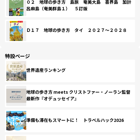
０２ 地球の歩き方 島旅 奄美大島 喜界島 加計
呂麻島（奄美群島１） ５訂版
Ｄ１７ 地球の歩き方 タイ ２０２７～２０２８
特設ページ
世界遺産ランキング
地球の歩き方 meets クリストファー・ノーラン監督
最新作『オデュッセイア』
準備も滞在もスマートに！ トラベルハック2026