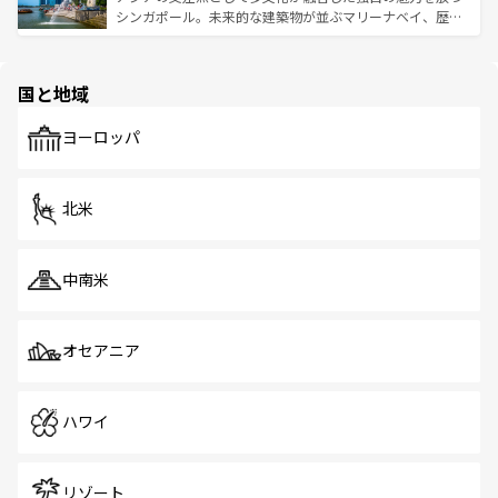
た文化、そして多様な観光資源が、訪れる旅人を魅了し続
うな絶景から文化的な体験まで、香港を存分に楽しみ尽く
シンガポール。未来的な建築物が並ぶマリーナベイ、歴史
ける。 なお、新着のタイ情報は
コンテンツ一覧
を参照して
そう。 なお、新着の香港情報は
コンテンツ一覧
を参照して
と伝統を感じられるエスニックタウン、多数の緑豊かな公
ほしい。
ほしい。
園や自然保護区など、自然が調和した近代的な景観と文化
の多様性あふれるカラフルな町は、どこを歩いても新しい
国と地域
発見がある。さらに、治安のよさや充実した公共交通機関
も、旅行者にとっては魅力的なポイント。グルメも豊富
で、ホーカーズは地元の風情を楽しめる外せないスポット
ヨーロッパ
だ。訪れる人を飽きさせないシンガポールで、多様な魅力
を体感しよう。 なお、新着のシンガポール情報は
コンテン
ツ一覧
を参照してほしい。
北米
中南米
オセアニア
ハワイ
リゾート