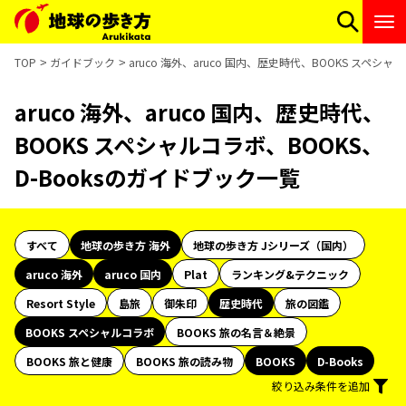
TOP
ガイドブック
aruco 海外、aruco 国内、歴史時代、BOOKS スペシ
aruco 海外、aruco 国内、歴史時代、
BOOKS スペシャルコラボ、BOOKS、
D-Booksのガイドブック一覧
すべて
地球の歩き方 海外
地球の歩き方 Jシリーズ（国内）
aruco 海外
aruco 国内
Plat
ランキング&テクニック
Resort Style
島旅
御朱印
歴史時代
旅の図鑑
BOOKS スペシャルコラボ
BOOKS 旅の名言＆絶景
BOOKS 旅と健康
BOOKS 旅の読み物
BOOKS
D-Books
絞り込み条件を追加