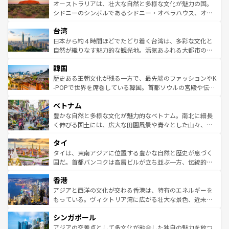
文化が魅力。旅行者はアメリカの各地域で異なる魅力を楽
島だが、静かな自然を求めるならマウイ島やカウアイ島が
オーストラリアは、壮大な自然と多様な文化が魅力の国。
しみながら、その多様性と豊かな歴史を感じることができ
おすすめ。エメラルドグリーンに輝く海をはじめ、豊かな
シドニーのシンボルであるシドニー・オペラハウス、オー
るだろう。車でのロードトリップや列車の旅も、アメリカ
文化や歴史が息づいている。「アロハスピリット」と呼ば
ストラリア東海岸北部に広がる大サンゴ礁地帯グレートバ
ならではの贅沢な旅のスタイルだ。 なお、新着のアメリカ
台湾
れるおもてなしの心で訪れる人々を迎えてくれるハワイの
リアリーフや大陸中央部にそびえるウルル（エアーズロッ
情報は
コンテンツ一覧
を参照してほしい。
人々、おいしいローカルフードやハワイアンミュージッ
ク）、タスマニアの美しい原生林やケアンズの熱帯雨林な
日本から約４時間ほどでたどり着く台湾は、多彩な文化と
ク、伝統的なフラダンスなど、すべてがハワイの魅力を彩
ど、見どころがたくさん。また、カフェやワイン、オージ
自然が織りなす魅力的な観光地。活気あふれる大都市の台
っている。訪れるたびに新しい発見と感動が待っているハ
ービーフなどの食文化も豊かで、美味しいものであふれて
北やノスタルジックな町並みが人気な九份（ジォウフェ
ワイを、存分に味わってほしい。 なお、新着のハワイ情報
韓国
いる。アクティビティも充実しており、サーフィンやダイ
ン）、静ひつな山岳地帯である台湾東部など、都市の喧騒
は
コンテンツ一覧
を参照してほしい。
ビング、ハイキングなど、アウトドア好きにはたまらな
と山間の静けさが共存しており、訪れる人に新しい発見と
歴史ある王朝文化が残る一方で、最先端のファッションやK
い。オーストラリアの多彩な魅力を存分に味わいつくそ
驚きをもたらしてくれる。また、奥深い台湾の食文化も魅
-POPで世界を席巻している韓国。首都ソウルの宮殿や伝統
う。 なお、新着のオーストラリア情報は
コンテンツ一覧
を
力で、夜市などの屋台グルメから高級料理、ヘルシーで美
家屋が並ぶエリアでは韓国の歴史と文化に浸ることがで
参照してほしい。
ベトナム
容にもいいと評判のスイーツなど、バラエティ豊かな料理
き、地方に足を延ばせば四季折々の自然美を楽しむことが
が味わえる。 なお、新着の台湾情報は
コンテンツ一覧
を参
できる。そして、キムチや焼肉、絶品のストリートフード
豊かな自然と多様な文化が魅力的なベトナム。南北に細長
照してほしい。
まで、さまざまな韓国料理が待っている。夜には、韓国な
く伸びる国土には、広大な田園風景や青々とした山々、世
らではのナイトライフも堪能できる。あたたかいホスピタ
界遺産に登録された壮大な自然景観が点在し、都市部では
タイ
リティに包まれながら、韓国の多彩な魅力を心ゆくまで味
急速な発展と共に伝統が息づく。ハノイの古い町並みやホ
わってみてほしい。 なお、新着の韓国情報は
コンテンツ一
ーチミン市のフランス統治時代の建物も、独特の雰囲気を
タイは、東南アジアに位置する豊かな自然と歴史が息づく
覧
を参照してほしい。
醸し出している。また、バラエティの豊かさとおいしさで
国だ。首都バンコクは高層ビルが立ち並ぶ一方、伝統的な
世界中の食通を魅了してやまないベトナム料理も魅力のひ
寺院や市場がいたるところに点在し、古きよき文化と現代
香港
とつ。フォーやバインミー、ベトナムコーヒーなどは、ぜ
の活気が交差している。北部ではチェンマイなどの山岳地
ひ現地で味わいたい。どの地域を訪れてもあたたかい人々
帯で自然と触れ合い、南部ではプーケットやクラビの美し
アジアと西洋の文化が交わる香港は、特有のエネルギーを
が旅行者を迎えてくれるので、きっと忘れられない旅にな
いビーチでリゾート気分を楽しむことができる。タイ料理
もっている。ヴィクトリア湾に広がる壮大な景色、近未来
るはずだ。 なお、新着のベトナム情報は
コンテンツ一覧
を
は世界的に有名で、屋台から高級レストランまで味覚を刺
的なアートスポット、そして歴史と現代が融合した町並
参照してほしい。
シンガポール
激する。気候は一年中温暖で、どの季節にも異なる楽しみ
み、どこを訪れても感動するはず。観光スポットが密集し
が待っている。親しみやすいタイの人々、仏教を中心とし
ており、効率よく見どころを回れるのも魅力。息をのむよ
アジアの交差点として多文化が融合した独自の魅力を放つ