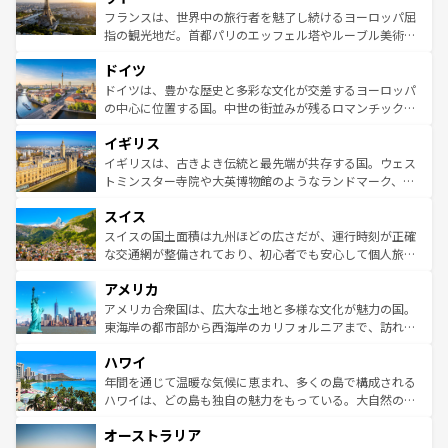
しい。
る。首都マドリードの洗練された雰囲気や、バルセロナの
フランスは、世界中の旅行者を魅了し続けるヨーロッパ屈
アートに溢れた街角から、地方では古代ローマ遺跡や中世
指の観光地だ。首都パリのエッフェル塔やルーブル美術館
の城塞都市、穏やかなビーチリゾートまで多彩な表情を見
といった象徴的なスポットから、田舎町の古風な美しさま
せる。地方によって風土や気候が異なるスペインはその個
ドイツ
で、幅広い魅力が詰まっている。華麗な宮殿、歴史的な大
性で訪れる人を魅了する。 なお、新着のスペイン情報は
コ
聖堂、美しいビーチ、そして豊かな自然が、訪れる者を心
ドイツは、豊かな歴史と多彩な文化が交差するヨーロッパ
ンテンツ一覧
を参照してほしい。
から魅了する。また、フランスは美食の国としても知ら
の中心に位置する国。中世の街並みが残るロマンチック街
れ、フランス料理はユネスコ無形文化遺産にも登録されて
道から、未来を先取りするようなモダンな都市まで多様な
イギリス
いる。シャンパンの発祥地であるランス、プロヴァンスの
顔を持つこの国は、どこを歩いても飽きることがない。ベ
香り高いラベンダー畑など、多彩な楽しみ方が可能だ。さ
ルリンの文化的活気、バイエルン州のアルプスの絶景、そ
イギリスは、古きよき伝統と最先端が共存する国。ウェス
らに、パリ以外の地域にも魅力が溢れており、どの街角に
してライン川沿いのワイン畑といった風景は必見。ビール
トミンスター寺院や大英博物館のようなランドマーク、歴
も豊かな歴史と文化が息づいている。パリ以外の個性あふ
とソーセージを味わいながら地元の人と過ごす楽しい時間
史ある大学都市、美しい丘陵地帯や牧歌的な風景など、エ
れる地方に足を運ぶとそれぞれで全く異なる文化を体験で
スイス
は、お酒好きな人にはぜひ体験してほしい。 なお、新着の
リアごとに異なる魅力がある。また、優雅なアフタヌーン
きるだろう。 なお、新着のフランス情報は
コンテンツ一覧
ドイツ情報は
コンテンツ一覧
を参照してほしい。
ティー、ビール好きにはたまらない英国パブ、サッカー観
スイスの国土面積は九州ほどの広さだが、運行時刻が正確
を参照してほしい。
戦など、本場だからこそできる体験も豊富。イギリスを旅
な交通網が整備されており、初心者でも安心して個人旅行
して楽しみつくそう。 なお、新着のイギリス情報は
コンテ
を楽しめる。日本同様に時刻表どおりの旅が可能だ。中世
アメリカ
ンツ一覧
を参照してほしい。
の建物がそのまま残る町や、スイスならではのユニークな
博物館もあり、アルプス観光だけでなく町歩きも満喫する
アメリカ合衆国は、広大な土地と多様な文化が魅力の国。
ことができる。国民の所得が高いため物価も高いが、旅行
東海岸の都市部から西海岸のカリフォルニアまで、訪れる
者向けの交通パス提供のサービスもあり、うまく活用すれ
場所ごとに異なる風景と体験が待っている。ニューヨーク
ハワイ
ば市内交通費無料で観光を楽しむこともできる。 なお、新
のような巨大都市は、観光、ショッピング、エンターテイ
着のスイス情報は
コンテンツ一覧
を参照してほしい。
ンメントが詰まった刺激的なスポットだ。一方、アメリカ
年間を通じて温暖な気候に恵まれ、多くの島で構成される
西部には大自然が広がり、グランドキャニオンやイエロー
ハワイは、どの島も独自の魅力をもっている。大自然の神
ストーン国立公園といった絶景が堪能できる。さらに、南
秘を感じたいなら、火山が生み出した壮大な景観を誇るハ
オーストラリア
部のニューオーリンズでは、音楽と美食が融合した独特の
ワイ島は見逃せない。また、定番の観光地といえばオアフ