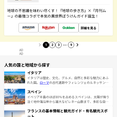
地球の不思議を味わい尽くす！『地球の歩き方』×『月刊ム
ー』の最強コラボで本気の異世界ぼうけんガイド誕生！
詳細を見る
…
1
2
3
9
AD
AD
人気の国と地域から探す
イタリア
イタリアは歴史、文化、グルメ、自然と多彩な魅力にあふ
れた国。
ローマ
の古代遺跡やフィレンツェのルネッサンス
美術、ヴェネツィアの運河など、歴史あるスポットはもち
スペイン
ろん、トスカーナの美しい田園風景やアマルフィ海岸の絶
景など、自然景観も見逃せない。観光の合間には、本場の
イベリア半島のほぼ80％を占めるスペインは、太陽が降り
ピザやパスタなど、絶品のイタリア料理を堪能することも
注ぐ地中海沿岸から雄大なピレネー山脈まで、多彩な自然
できる。朝目覚めてから夜眠るまで、すべての瞬間を楽し
と文化が詰まったヨーロッパ屈指の旅行先だ。多様な地域
フランスの基本情報と観光ガイド・有名観光スポ
ませてくれるイタリアで、忘れられない旅をしてみよう！
文化が根付くこの国では、情熱的なフラメンコ、熱気あふ
なお、新着のイタリア情報は
コンテンツ一覧
を参照してほ
れる闘牛、そして美味しいタパスが生活の一部となってい
ット