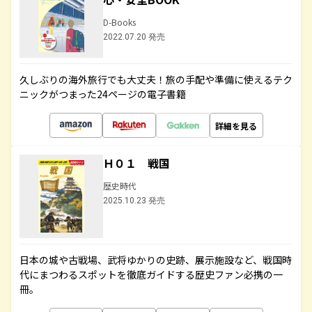
D-Books
2022.07.20 発売
久しぶりの海外旅行でも大丈夫！旅の手配や準備に使えるテク
ニックがつまった24ページの電子書籍
詳細を見る
Ｈ０１ 戦国
歴史時代
2025.10.23 発売
日本の城や古戦場、武将ゆかりの史跡、展示施設など、戦国時
代にまつわるスポットを徹底ガイドする歴史ファン必携の一
冊。