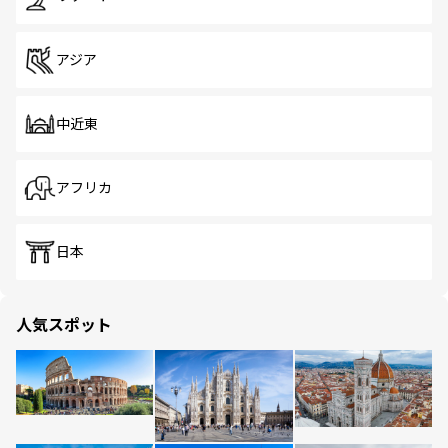
アジア
中近東
アフリカ
日本
人気スポット