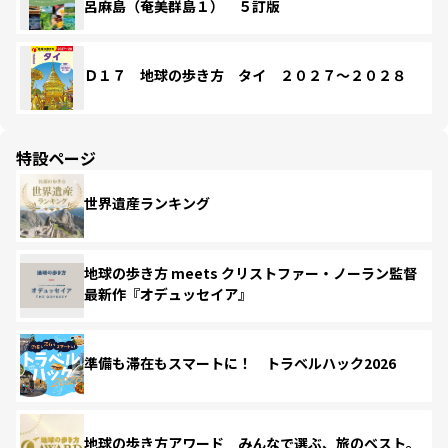
呂麻島（奄美群島１） ５訂版
Ｄ１７ 地球の歩き方 タイ ２０２７～２０２８
特設ページ
世界遺産ランキング
地球の歩き方 meets クリストファー・ノーラン監督
最新作『オデュッセイア』
準備も滞在もスマートに！ トラベルハック2026
地球の歩き方アワード みんなで選ぶ、旅のベスト。