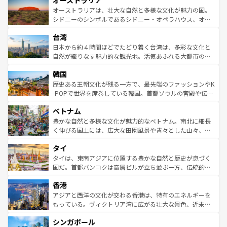
オーストラリア
ワイ島は見逃せない。また、定番の観光地といえばオアフ
文化が魅力。旅行者はアメリカの各地域で異なる魅力を楽
島だが、静かな自然を求めるならマウイ島やカウアイ島が
オーストラリアは、壮大な自然と多様な文化が魅力の国。
しみながら、その多様性と豊かな歴史を感じることができ
おすすめ。エメラルドグリーンに輝く海をはじめ、豊かな
シドニーのシンボルであるシドニー・オペラハウス、オー
るだろう。車でのロードトリップや列車の旅も、アメリカ
文化や歴史が息づいている。「アロハスピリット」と呼ば
ストラリア東海岸北部に広がる大サンゴ礁地帯グレートバ
ならではの贅沢な旅のスタイルだ。 なお、新着のアメリカ
台湾
れるおもてなしの心で訪れる人々を迎えてくれるハワイの
リアリーフや大陸中央部にそびえるウルル（エアーズロッ
情報は
コンテンツ一覧
を参照してほしい。
人々、おいしいローカルフードやハワイアンミュージッ
ク）、タスマニアの美しい原生林やケアンズの熱帯雨林な
日本から約４時間ほどでたどり着く台湾は、多彩な文化と
ク、伝統的なフラダンスなど、すべてがハワイの魅力を彩
ど、見どころがたくさん。また、カフェやワイン、オージ
自然が織りなす魅力的な観光地。活気あふれる大都市の台
っている。訪れるたびに新しい発見と感動が待っているハ
ービーフなどの食文化も豊かで、美味しいものであふれて
北やノスタルジックな町並みが人気な九份（ジォウフェ
ワイを、存分に味わってほしい。 なお、新着のハワイ情報
韓国
いる。アクティビティも充実しており、サーフィンやダイ
ン）、静ひつな山岳地帯である台湾東部など、都市の喧騒
は
コンテンツ一覧
を参照してほしい。
ビング、ハイキングなど、アウトドア好きにはたまらな
と山間の静けさが共存しており、訪れる人に新しい発見と
歴史ある王朝文化が残る一方で、最先端のファッションやK
い。オーストラリアの多彩な魅力を存分に味わいつくそ
驚きをもたらしてくれる。また、奥深い台湾の食文化も魅
-POPで世界を席巻している韓国。首都ソウルの宮殿や伝統
う。 なお、新着のオーストラリア情報は
コンテンツ一覧
を
力で、夜市などの屋台グルメから高級料理、ヘルシーで美
家屋が並ぶエリアでは韓国の歴史と文化に浸ることがで
参照してほしい。
ベトナム
容にもいいと評判のスイーツなど、バラエティ豊かな料理
き、地方に足を延ばせば四季折々の自然美を楽しむことが
が味わえる。 なお、新着の台湾情報は
コンテンツ一覧
を参
できる。そして、キムチや焼肉、絶品のストリートフード
豊かな自然と多様な文化が魅力的なベトナム。南北に細長
照してほしい。
まで、さまざまな韓国料理が待っている。夜には、韓国な
く伸びる国土には、広大な田園風景や青々とした山々、世
らではのナイトライフも堪能できる。あたたかいホスピタ
界遺産に登録された壮大な自然景観が点在し、都市部では
タイ
リティに包まれながら、韓国の多彩な魅力を心ゆくまで味
急速な発展と共に伝統が息づく。ハノイの古い町並みやホ
わってみてほしい。 なお、新着の韓国情報は
コンテンツ一
ーチミン市のフランス統治時代の建物も、独特の雰囲気を
タイは、東南アジアに位置する豊かな自然と歴史が息づく
覧
を参照してほしい。
醸し出している。また、バラエティの豊かさとおいしさで
国だ。首都バンコクは高層ビルが立ち並ぶ一方、伝統的な
世界中の食通を魅了してやまないベトナム料理も魅力のひ
寺院や市場がいたるところに点在し、古きよき文化と現代
香港
とつ。フォーやバインミー、ベトナムコーヒーなどは、ぜ
の活気が交差している。北部ではチェンマイなどの山岳地
ひ現地で味わいたい。どの地域を訪れてもあたたかい人々
帯で自然と触れ合い、南部ではプーケットやクラビの美し
アジアと西洋の文化が交わる香港は、特有のエネルギーを
が旅行者を迎えてくれるので、きっと忘れられない旅にな
いビーチでリゾート気分を楽しむことができる。タイ料理
もっている。ヴィクトリア湾に広がる壮大な景色、近未来
るはずだ。 なお、新着のベトナム情報は
コンテンツ一覧
を
は世界的に有名で、屋台から高級レストランまで味覚を刺
的なアートスポット、そして歴史と現代が融合した町並
参照してほしい。
シンガポール
激する。気候は一年中温暖で、どの季節にも異なる楽しみ
み、どこを訪れても感動するはず。観光スポットが密集し