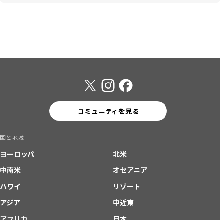
コミュニティを見る
国と地域
ヨーロッパ
北米
中南米
オセアニア
ハワイ
リゾート
アジア
中近東
アフリカ
日本