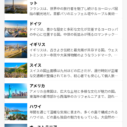
なお、新着のイタリア情報は
コンテンツ一覧
を参照してほ
れる闘牛、そして美味しいタパスが生活の一部となってい
ット
しい。
る。首都マドリードの洗練された雰囲気や、バルセロナの
フランスは、世界中の旅行者を魅了し続けるヨーロッパ屈
アートに溢れた街角から、地方では古代ローマ遺跡や中世
指の観光地だ。首都パリのエッフェル塔やルーブル美術館
の城塞都市、穏やかなビーチリゾートまで多彩な表情を見
といった象徴的なスポットから、田舎町の古風な美しさま
せる。地方によって風土や気候が異なるスペインはその個
ドイツ
で、幅広い魅力が詰まっている。華麗な宮殿、歴史的な大
性で訪れる人を魅了する。 なお、新着のスペイン情報は
コ
聖堂、美しいビーチ、そして豊かな自然が、訪れる者を心
ドイツは、豊かな歴史と多彩な文化が交差するヨーロッパ
ンテンツ一覧
を参照してほしい。
から魅了する。また、フランスは美食の国としても知ら
の中心に位置する国。中世の街並みが残るロマンチック街
れ、フランス料理はユネスコ無形文化遺産にも登録されて
道から、未来を先取りするようなモダンな都市まで多様な
イギリス
いる。シャンパンの発祥地であるランス、プロヴァンスの
顔を持つこの国は、どこを歩いても飽きることがない。ベ
香り高いラベンダー畑など、多彩な楽しみ方が可能だ。さ
ルリンの文化的活気、バイエルン州のアルプスの絶景、そ
イギリスは、古きよき伝統と最先端が共存する国。ウェス
らに、パリ以外の地域にも魅力が溢れており、どの街角に
してライン川沿いのワイン畑といった風景は必見。ビール
トミンスター寺院や大英博物館のようなランドマーク、歴
も豊かな歴史と文化が息づいている。パリ以外の個性あふ
とソーセージを味わいながら地元の人と過ごす楽しい時間
史ある大学都市、美しい丘陵地帯や牧歌的な風景など、エ
れる地方に足を運ぶとそれぞれで全く異なる文化を体験で
スイス
は、お酒好きな人にはぜひ体験してほしい。 なお、新着の
リアごとに異なる魅力がある。また、優雅なアフタヌーン
きるだろう。 なお、新着のフランス情報は
コンテンツ一覧
ドイツ情報は
コンテンツ一覧
を参照してほしい。
ティー、ビール好きにはたまらない英国パブ、サッカー観
スイスの国土面積は九州ほどの広さだが、運行時刻が正確
を参照してほしい。
戦など、本場だからこそできる体験も豊富。イギリスを旅
な交通網が整備されており、初心者でも安心して個人旅行
して楽しみつくそう。 なお、新着のイギリス情報は
コンテ
を楽しめる。日本同様に時刻表どおりの旅が可能だ。中世
アメリカ
ンツ一覧
を参照してほしい。
の建物がそのまま残る町や、スイスならではのユニークな
博物館もあり、アルプス観光だけでなく町歩きも満喫する
アメリカ合衆国は、広大な土地と多様な文化が魅力の国。
ことができる。国民の所得が高いため物価も高いが、旅行
東海岸の都市部から西海岸のカリフォルニアまで、訪れる
者向けの交通パス提供のサービスもあり、うまく活用すれ
場所ごとに異なる風景と体験が待っている。ニューヨーク
ハワイ
ば市内交通費無料で観光を楽しむこともできる。 なお、新
のような巨大都市は、観光、ショッピング、エンターテイ
着のスイス情報は
コンテンツ一覧
を参照してほしい。
ンメントが詰まった刺激的なスポットだ。一方、アメリカ
年間を通じて温暖な気候に恵まれ、多くの島で構成される
西部には大自然が広がり、グランドキャニオンやイエロー
ハワイは、どの島も独自の魅力をもっている。大自然の神
ストーン国立公園といった絶景が堪能できる。さらに、南
秘を感じたいなら、火山が生み出した壮大な景観を誇るハ
部のニューオーリンズでは、音楽と美食が融合した独特の