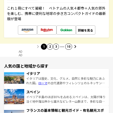
これ１冊にすべて凝縮！ ベトナムの人気４都市＋人気の郊外
を楽しむ、携帯に便利な地球の歩き方コンパクトガイドの最新
版が登場
詳細を見る
…
1
2
3
10
AD
AD
人気の国と地域から探す
イタリア
イタリアは歴史、文化、グルメ、自然と多彩な魅力にあふ
れた国。
ローマ
の古代遺跡やフィレンツェのルネッサンス
美術、ヴェネツィアの運河など、歴史あるスポットはもち
スペイン
ろん、トスカーナの美しい田園風景やアマルフィ海岸の絶
景など、自然景観も見逃せない。観光の合間には、本場の
イベリア半島のほぼ80％を占めるスペインは、太陽が降り
ピザやパスタなど、絶品のイタリア料理を堪能することも
注ぐ地中海沿岸から雄大なピレネー山脈まで、多彩な自然
できる。朝目覚めてから夜眠るまで、すべての瞬間を楽し
と文化が詰まったヨーロッパ屈指の旅行先だ。多様な地域
フランスの基本情報と観光ガイド・有名観光スポ
ませてくれるイタリアで、忘れられない旅をしてみよう！
文化が根付くこの国では、情熱的なフラメンコ、熱気あふ