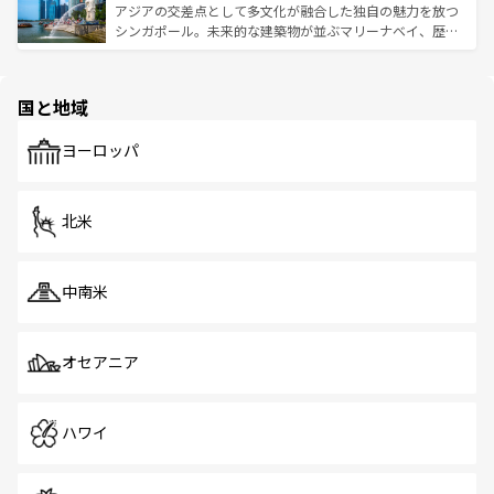
が待っている。親しみやすいタイの人々、仏教を中心とし
ており、効率よく見どころを回れるのも魅力。息をのむよ
アジアの交差点として多文化が融合した独自の魅力を放つ
た文化、そして多様な観光資源が、訪れる旅人を魅了し続
うな絶景から文化的な体験まで、香港を存分に楽しみ尽く
シンガポール。未来的な建築物が並ぶマリーナベイ、歴史
ける。 なお、新着のタイ情報は
コンテンツ一覧
を参照して
そう。 なお、新着の香港情報は
コンテンツ一覧
を参照して
と伝統を感じられるエスニックタウン、多数の緑豊かな公
ほしい。
ほしい。
園や自然保護区など、自然が調和した近代的な景観と文化
の多様性あふれるカラフルな町は、どこを歩いても新しい
国と地域
発見がある。さらに、治安のよさや充実した公共交通機関
も、旅行者にとっては魅力的なポイント。グルメも豊富
で、ホーカーズは地元の風情を楽しめる外せないスポット
ヨーロッパ
だ。訪れる人を飽きさせないシンガポールで、多様な魅力
を体感しよう。 なお、新着のシンガポール情報は
コンテン
ツ一覧
を参照してほしい。
北米
中南米
オセアニア
ハワイ