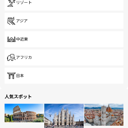
リゾート
アジア
中近東
アフリカ
日本
人気スポット