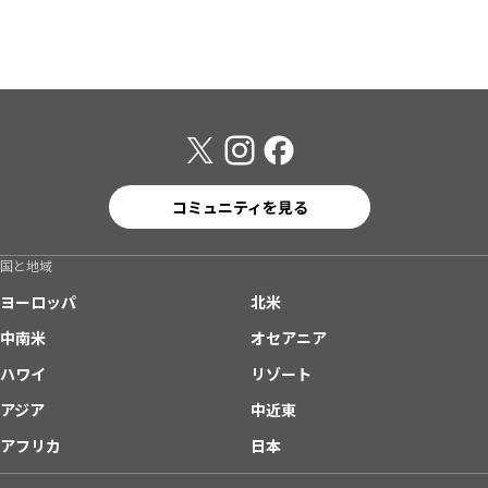
コミュニティを見る
国と地域
ヨーロッパ
北米
中南米
オセアニア
ハワイ
リゾート
アジア
中近東
アフリカ
日本