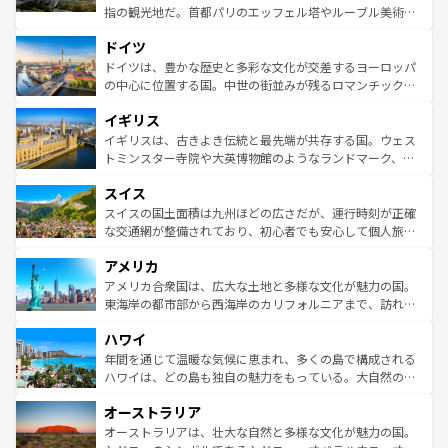
アートに溢れた街角から、地方では古代ローマ遺跡や中世
指の観光地だ。首都パリのエッフェル塔やルーブル美術館
の城塞都市、穏やかなビーチリゾートまで多彩な表情を見
といった象徴的なスポットから、田舎町の古風な美しさま
せる。地方によって風土や気候が異なるスペインはその個
ドイツ
で、幅広い魅力が詰まっている。華麗な宮殿、歴史的な大
性で訪れる人を魅了する。 なお、新着のスペイン情報は
コ
聖堂、美しいビーチ、そして豊かな自然が、訪れる者を心
ドイツは、豊かな歴史と多彩な文化が交差するヨーロッパ
ンテンツ一覧
を参照してほしい。
から魅了する。また、フランスは美食の国としても知ら
の中心に位置する国。中世の街並みが残るロマンチック街
れ、フランス料理はユネスコ無形文化遺産にも登録されて
道から、未来を先取りするようなモダンな都市まで多様な
イギリス
いる。シャンパンの発祥地であるランス、プロヴァンスの
顔を持つこの国は、どこを歩いても飽きることがない。ベ
香り高いラベンダー畑など、多彩な楽しみ方が可能だ。さ
ルリンの文化的活気、バイエルン州のアルプスの絶景、そ
イギリスは、古きよき伝統と最先端が共存する国。ウェス
らに、パリ以外の地域にも魅力が溢れており、どの街角に
してライン川沿いのワイン畑といった風景は必見。ビール
トミンスター寺院や大英博物館のようなランドマーク、歴
も豊かな歴史と文化が息づいている。パリ以外の個性あふ
とソーセージを味わいながら地元の人と過ごす楽しい時間
史ある大学都市、美しい丘陵地帯や牧歌的な風景など、エ
れる地方に足を運ぶとそれぞれで全く異なる文化を体験で
スイス
は、お酒好きな人にはぜひ体験してほしい。 なお、新着の
リアごとに異なる魅力がある。また、優雅なアフタヌーン
きるだろう。 なお、新着のフランス情報は
コンテンツ一覧
ドイツ情報は
コンテンツ一覧
を参照してほしい。
ティー、ビール好きにはたまらない英国パブ、サッカー観
スイスの国土面積は九州ほどの広さだが、運行時刻が正確
を参照してほしい。
戦など、本場だからこそできる体験も豊富。イギリスを旅
な交通網が整備されており、初心者でも安心して個人旅行
して楽しみつくそう。 なお、新着のイギリス情報は
コンテ
を楽しめる。日本同様に時刻表どおりの旅が可能だ。中世
アメリカ
ンツ一覧
を参照してほしい。
の建物がそのまま残る町や、スイスならではのユニークな
博物館もあり、アルプス観光だけでなく町歩きも満喫する
アメリカ合衆国は、広大な土地と多様な文化が魅力の国。
ことができる。国民の所得が高いため物価も高いが、旅行
東海岸の都市部から西海岸のカリフォルニアまで、訪れる
者向けの交通パス提供のサービスもあり、うまく活用すれ
場所ごとに異なる風景と体験が待っている。ニューヨーク
ハワイ
ば市内交通費無料で観光を楽しむこともできる。 なお、新
のような巨大都市は、観光、ショッピング、エンターテイ
着のスイス情報は
コンテンツ一覧
を参照してほしい。
ンメントが詰まった刺激的なスポットだ。一方、アメリカ
年間を通じて温暖な気候に恵まれ、多くの島で構成される
西部には大自然が広がり、グランドキャニオンやイエロー
ハワイは、どの島も独自の魅力をもっている。大自然の神
ストーン国立公園といった絶景が堪能できる。さらに、南
秘を感じたいなら、火山が生み出した壮大な景観を誇るハ
オーストラリア
部のニューオーリンズでは、音楽と美食が融合した独特の
ワイ島は見逃せない。また、定番の観光地といえばオアフ
文化が魅力。旅行者はアメリカの各地域で異なる魅力を楽
島だが、静かな自然を求めるならマウイ島やカウアイ島が
オーストラリアは、壮大な自然と多様な文化が魅力の国。
しみながら、その多様性と豊かな歴史を感じることができ