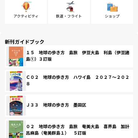
アクティビティ
鉄道・フライト
ショップ
新刊ガイドブック
１５ 地球の歩き方 島旅 伊豆大島 利島（伊豆諸
島①）３訂版
Ｃ０２ 地球の歩き方 ハワイ島 ２０２７～２０２
８
Ｊ３３ 地球の歩き方 墨田区
０２ 地球の歩き方 島旅 奄美大島 喜界島 加計
呂麻島（奄美群島１） ５訂版