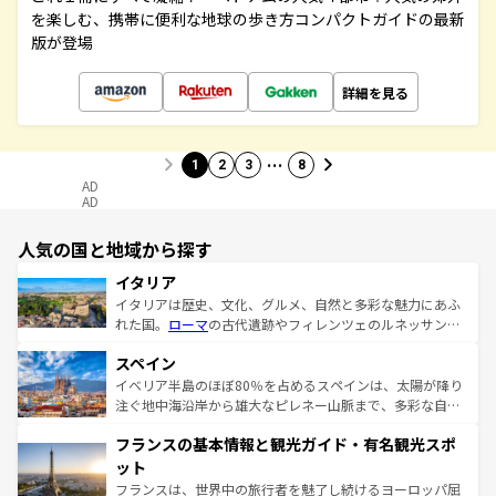
を楽しむ、携帯に便利な地球の歩き方コンパクトガイドの最新
版が登場
詳細を見る
…
1
2
3
8
AD
AD
人気の国と地域から探す
イタリア
イタリアは歴史、文化、グルメ、自然と多彩な魅力にあふ
れた国。
ローマ
の古代遺跡やフィレンツェのルネッサンス
美術、ヴェネツィアの運河など、歴史あるスポットはもち
スペイン
ろん、トスカーナの美しい田園風景やアマルフィ海岸の絶
景など、自然景観も見逃せない。観光の合間には、本場の
イベリア半島のほぼ80％を占めるスペインは、太陽が降り
ピザやパスタなど、絶品のイタリア料理を堪能することも
注ぐ地中海沿岸から雄大なピレネー山脈まで、多彩な自然
できる。朝目覚めてから夜眠るまで、すべての瞬間を楽し
と文化が詰まったヨーロッパ屈指の旅行先だ。多様な地域
フランスの基本情報と観光ガイド・有名観光スポ
ませてくれるイタリアで、忘れられない旅をしてみよう！
文化が根付くこの国では、情熱的なフラメンコ、熱気あふ
なお、新着のイタリア情報は
コンテンツ一覧
を参照してほ
れる闘牛、そして美味しいタパスが生活の一部となってい
ット
しい。
る。首都マドリードの洗練された雰囲気や、バルセロナの
フランスは、世界中の旅行者を魅了し続けるヨーロッパ屈