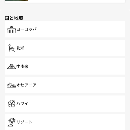
ける。 なお、新着のタイ情報は
コンテンツ一覧
を参照して
そう。 なお、新着の香港情報は
コンテンツ一覧
を参照して
と伝統を感じられるエスニックタウン、多数の緑豊かな公
ほしい。
ほしい。
園や自然保護区など、自然が調和した近代的な景観と文化
の多様性あふれるカラフルな町は、どこを歩いても新しい
国と地域
発見がある。さらに、治安のよさや充実した公共交通機関
も、旅行者にとっては魅力的なポイント。グルメも豊富
で、ホーカーズは地元の風情を楽しめる外せないスポット
ヨーロッパ
だ。訪れる人を飽きさせないシンガポールで、多様な魅力
を体感しよう。 なお、新着のシンガポール情報は
コンテン
ツ一覧
を参照してほしい。
北米
中南米
オセアニア
ハワイ
リゾート