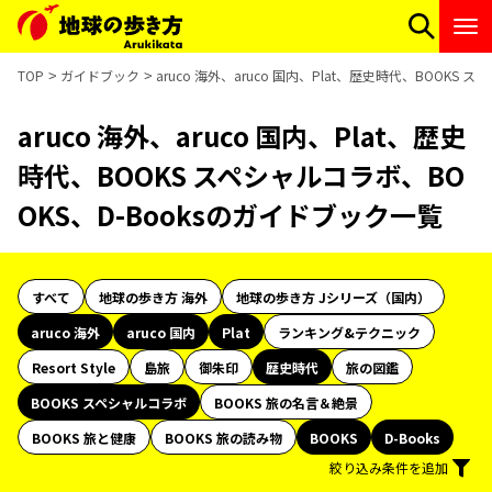
TOP
ガイドブック
aruco 海外、aruco 国内、Plat、歴史時代、BOOKS
aruco 海外、aruco 国内、Plat、歴史
時代、BOOKS スペシャルコラボ、BO
OKS、D-Booksのガイドブック一覧
すべて
地球の歩き方 海外
地球の歩き方 Jシリーズ（国内）
aruco 海外
aruco 国内
Plat
ランキング&テクニック
Resort Style
島旅
御朱印
歴史時代
旅の図鑑
BOOKS スペシャルコラボ
BOOKS 旅の名言＆絶景
BOOKS 旅と健康
BOOKS 旅の読み物
BOOKS
D-Books
絞り込み条件を追加