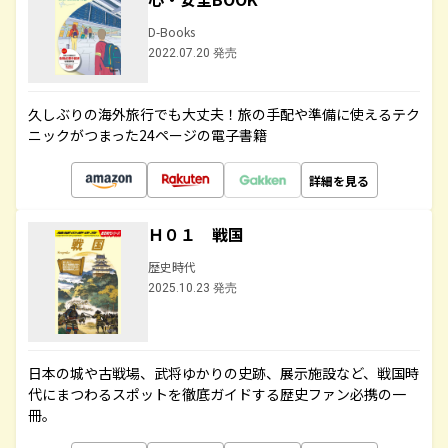
D-Books
2022.07.20 発売
久しぶりの海外旅行でも大丈夫！旅の手配や準備に使えるテク
ニックがつまった24ページの電子書籍
詳細を見る
Ｈ０１ 戦国
歴史時代
2025.10.23 発売
日本の城や古戦場、武将ゆかりの史跡、展示施設など、戦国時
代にまつわるスポットを徹底ガイドする歴史ファン必携の一
冊。