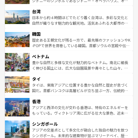
おすすめ。エメラルドグリーンに輝く海をはじめ、豊かな
シドニーのシンボルであるシドニー・オペラハウス、オー
るだろう。車でのロードトリップや列車の旅も、アメリカ
文化や歴史が息づいている。「アロハスピリット」と呼ば
ストラリア東海岸北部に広がる大サンゴ礁地帯グレートバ
ならではの贅沢な旅のスタイルだ。 なお、新着のアメリカ
台湾
れるおもてなしの心で訪れる人々を迎えてくれるハワイの
リアリーフや大陸中央部にそびえるウルル（エアーズロッ
情報は
コンテンツ一覧
を参照してほしい。
人々、おいしいローカルフードやハワイアンミュージッ
ク）、タスマニアの美しい原生林やケアンズの熱帯雨林な
日本から約４時間ほどでたどり着く台湾は、多彩な文化と
ク、伝統的なフラダンスなど、すべてがハワイの魅力を彩
ど、見どころがたくさん。また、カフェやワイン、オージ
自然が織りなす魅力的な観光地。活気あふれる大都市の台
っている。訪れるたびに新しい発見と感動が待っているハ
ービーフなどの食文化も豊かで、美味しいものであふれて
北やノスタルジックな町並みが人気な九份（ジォウフェ
ワイを、存分に味わってほしい。 なお、新着のハワイ情報
韓国
いる。アクティビティも充実しており、サーフィンやダイ
ン）、静ひつな山岳地帯である台湾東部など、都市の喧騒
は
コンテンツ一覧
を参照してほしい。
ビング、ハイキングなど、アウトドア好きにはたまらな
と山間の静けさが共存しており、訪れる人に新しい発見と
歴史ある王朝文化が残る一方で、最先端のファッションやK
い。オーストラリアの多彩な魅力を存分に味わいつくそ
驚きをもたらしてくれる。また、奥深い台湾の食文化も魅
-POPで世界を席巻している韓国。首都ソウルの宮殿や伝統
う。 なお、新着のオーストラリア情報は
コンテンツ一覧
を
力で、夜市などの屋台グルメから高級料理、ヘルシーで美
家屋が並ぶエリアでは韓国の歴史と文化に浸ることがで
参照してほしい。
ベトナム
容にもいいと評判のスイーツなど、バラエティ豊かな料理
き、地方に足を延ばせば四季折々の自然美を楽しむことが
が味わえる。 なお、新着の台湾情報は
コンテンツ一覧
を参
できる。そして、キムチや焼肉、絶品のストリートフード
豊かな自然と多様な文化が魅力的なベトナム。南北に細長
照してほしい。
まで、さまざまな韓国料理が待っている。夜には、韓国な
く伸びる国土には、広大な田園風景や青々とした山々、世
らではのナイトライフも堪能できる。あたたかいホスピタ
界遺産に登録された壮大な自然景観が点在し、都市部では
タイ
リティに包まれながら、韓国の多彩な魅力を心ゆくまで味
急速な発展と共に伝統が息づく。ハノイの古い町並みやホ
わってみてほしい。 なお、新着の韓国情報は
コンテンツ一
ーチミン市のフランス統治時代の建物も、独特の雰囲気を
タイは、東南アジアに位置する豊かな自然と歴史が息づく
覧
を参照してほしい。
醸し出している。また、バラエティの豊かさとおいしさで
国だ。首都バンコクは高層ビルが立ち並ぶ一方、伝統的な
世界中の食通を魅了してやまないベトナム料理も魅力のひ
寺院や市場がいたるところに点在し、古きよき文化と現代
香港
とつ。フォーやバインミー、ベトナムコーヒーなどは、ぜ
の活気が交差している。北部ではチェンマイなどの山岳地
ひ現地で味わいたい。どの地域を訪れてもあたたかい人々
帯で自然と触れ合い、南部ではプーケットやクラビの美し
アジアと西洋の文化が交わる香港は、特有のエネルギーを
が旅行者を迎えてくれるので、きっと忘れられない旅にな
いビーチでリゾート気分を楽しむことができる。タイ料理
もっている。ヴィクトリア湾に広がる壮大な景色、近未来
るはずだ。 なお、新着のベトナム情報は
コンテンツ一覧
を
は世界的に有名で、屋台から高級レストランまで味覚を刺
的なアートスポット、そして歴史と現代が融合した町並
参照してほしい。
シンガポール
激する。気候は一年中温暖で、どの季節にも異なる楽しみ
み、どこを訪れても感動するはず。観光スポットが密集し
が待っている。親しみやすいタイの人々、仏教を中心とし
ており、効率よく見どころを回れるのも魅力。息をのむよ
アジアの交差点として多文化が融合した独自の魅力を放つ
た文化、そして多様な観光資源が、訪れる旅人を魅了し続
うな絶景から文化的な体験まで、香港を存分に楽しみ尽く
シンガポール。未来的な建築物が並ぶマリーナベイ、歴史